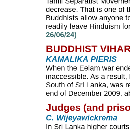
Tamil Separatist Movement
decrease. That is one of t
Buddhists allow anyone to
readily leave Hinduism fo
26/06/24)
BUDDHIST VIHAR
KAMALIKA PIERIS
When the Eelam war ended,
inaccessible. As a result
South of Sri Lanka, was r
end of December 2009, abo
Judges (and priso
C. Wijeyawickrema
In Sri Lanka higher court