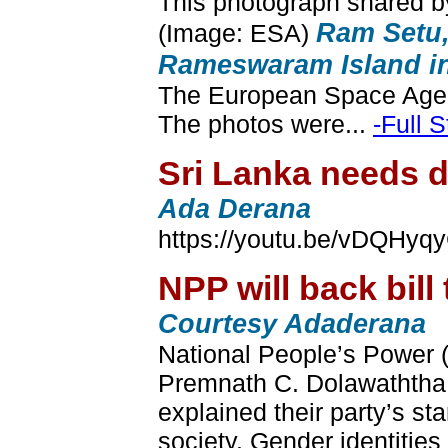
This photograph shared b
Ram Setu,
(Image: ESA)
Rameswaram Island in 
The European Space Agenc
The photos were...
-Full S
Sri Lanka needs di
Ada Derana
https://youtu.be/vDQHyqy
NPP will back bill
Courtesy Adaderana
National People’s Power (
Premnath C. Dolawaththa 
explained their party’s s
society. Gender identitie