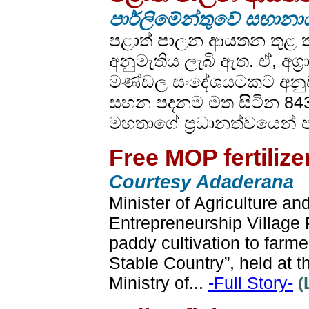
පාර්ලිමේන්තුවේ සභාන
පළාත් පාලන ආයතන තුළ තාව
අනුමැතිය ලැබී ඇත. ඒ, අග්‍
මණ්ඩල සංදේශයටකට අනුවය.
සහන පදනම මත සිටින 8435 ද
මහතාගේ ප්‍රධානත්වයෙන් පා
Free MOP fertilize
Courtesy Adaderana
Minister of Agriculture a
Entrepreneurship Village P
paddy cultivation to farm
Stable Country”, held at t
Ministry of...
-Full Story-
(