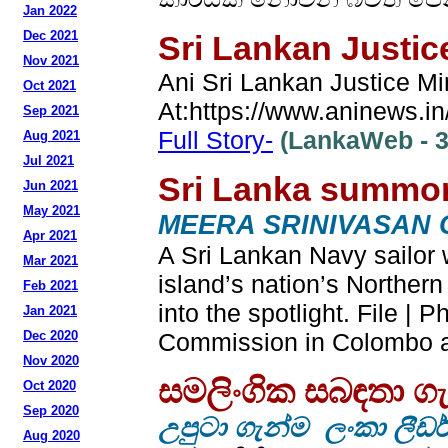
Jan 2022
Dec 2021
Sri Lankan Justic
Nov 2021
Ani Sri Lankan Justice Mi
Oct 2021
At:https://www.aninews.in
Sep 2021
Full Story-
(LankaWeb - 3
Aug 2021
Jul 2021
Sri Lanka summons
Jun 2021
May 2021
MEERA SRINIVASAN C
Apr 2021
A Sri Lankan Navy sailor w
Mar 2021
island’s nation’s Northern
Feb 2021
into the spotlight. File |
Jan 2021
Dec 2020
Commission in Colombo and
Nov 2020
සමලිංගික සබඳතා ග
Oct 2020
Sep 2020
උපුටා ගැන්ම ලංකා ලීඩර
Aug 2020