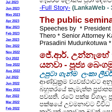
හැසිරීම් ලෝකය පුරා දේශප
Jul 2023
-Full Story-
(LankaWeb - 3
Jun 2023
May 2023
The public semina
Apr 2023
Speeches by * President
Mar 2023
Feb 2023
Thero * Senior Attorney 
Jan 2023
Prasadini Mudunkotuwa * 
Dec 2022
Nov 2022
ජේ.ආර්. උන්නැහේ කි
Oct 2022
යනවා - පූජ්‍ය බෙංග
Sep 2022
Aug 2022
උපුටා ගැන්ම ලංකා ලීඩර
Jul 2022
ආණ්ඩුක්‍රම ව්‍යවස්ථාවට 
Jun 2022
බහුතරයේ කැමැත්ත ප්‍රජාතන
May 2022
පවසති. රටේ පක්ෂ විශාල ප
Apr 2022
Mar 2022
පක්ෂයේ උවමනාවට විවිධ 
Feb 2022
කාර්යක් නොවන බවත් පෙන්