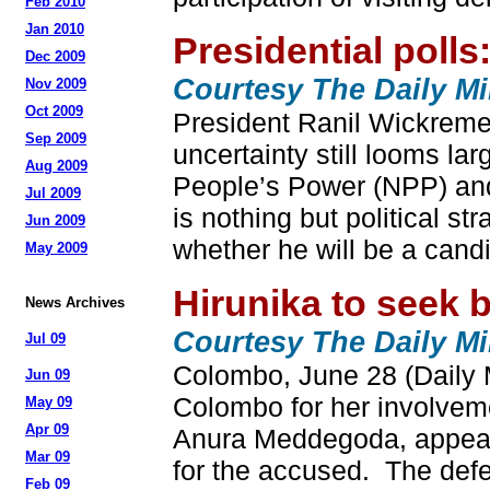
Feb 2010
Jan 2010
Presidential polls
Dec 2009
Courtesy The Daily Mi
Nov 2009
Oct 2009
President Ranil Wickremes
Sep 2009
uncertainty still looms l
Aug 2009
People’s Power (NPP) and
Jul 2009
is nothing but political 
Jun 2009
whether he will be a candid
May 2009
Hirunika to seek b
News Archives
Courtesy The Daily Mi
Jul 09
Colombo, June 28 (Daily M
Jun 09
Colombo for her involveme
May 09
Apr 09
Anura Meddegoda, appearin
Mar 09
for the accused. The defen
Feb 09