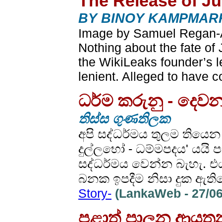
The Release of Ju
BY BINOY KAMPMARK 
Image by Samuel Regan-Asan
Nothing about the fate of
the WikiLeaks founder’s l
lenient. Alleged to have 
ධර්ම කරුනු - දෙව
තිස්ස ගුණතිලක
අපි සද්ධර්මය තුලම තියෙන
දුල්ලභෝ - ධම්මපදය' යයි
සද්ධර්මය වෙන්න බැහැ. 
බනක ඉපදීම නිසා දුක ඇති
Story-
(LankaWeb - 27/06
පළාත් පාලන ආයතනවල