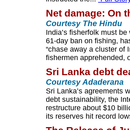
Net damage: On th
Courtesy The Hindu
​India’s fisherfolk must b
61-day ban on fishing, ha
“chase away a cluster of 
fishermen apprehended, o
Sri Lanka debt dea
Courtesy Adaderana
Sri Lanka’s agreements wit
debt sustainability, the I
restructure about $10 bill
its reserves hit record lows