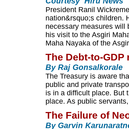
Courtesy Hiru News
President Ranil Wickremes
nation&rsquo;s children. H
necessary measures will b
his visit to the Asgiri 
Maha Nayaka of the Asgiri
The Debt-to-GDP r
By Raj Gonsalkorale
The Treasury is aware that t
public and private transpo
is in a difficult place. But
place. As public servants,
The Failure of N
By Garvin Karunaratn