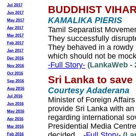
Jul 2017
BUDDHIST VIHAR
Jun 2017
KAMALIKA PIERIS
May 2017
Tamil Separatist Movement
Apr 2017
Mar 2017
They successfully disrupt
Feb 2017
They behaved in a rowdy m
Jan 2017
which should not be mocke
Dec 2016
-Full Story-
(LankaWeb - 2
Nov 2016
Oct 2016
Sri Lanka to save
Sep 2016
Courtesy Adaderana
Aug 2016
Jul 2016
Minister of Foreign Affairs
Jun 2016
provide Sri Lanka with an 
May 2016
regarding international so
Apr 2016
Presidential Media Centre
Mar 2016
decided...
-Full Story-
(La
Feb 2016