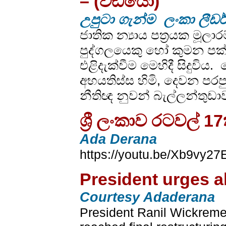
– (වීඩියෝ)
උපුටා ගැන්ම ලංකා ලීඩර
ජාතික න්‍යාය පත්‍රයක මූ
පුද්ගලයෙකු හෝ කුමන පක්ෂ
එළිදැක්වීම මෙහිදී සිදුවිය
අභයතිස්ස හිමි, දෙවන පරපුර
නීතිඥ නුවන් බැල්ලන්තුඩා
ශ්‍රී ලංකාව රටවල
Ada Derana
https://youtu.be/Xb9vy27
President urges al
Courtesy Adaderana
President Ranil Wickremes