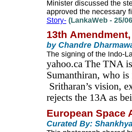
Minister discussed the st
approved the necessary fi
Story-
(LankaWeb - 25/06
13th Amendment, fa
by Chandre Dharmawa
The signing of the Indo-
yahoo.ca The TNA is t
Sumanthiran, who is r
Sritharan’s vision, e
rejects the 13A as be
European Space 
Curated By: Shankhy