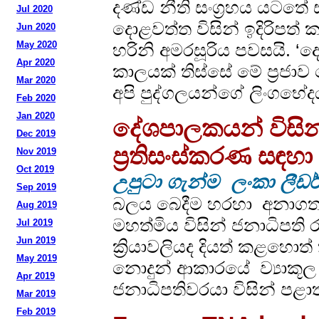
දණ්ඩ නීති සංග්‍රහය යටතේ 
Jul 2020
දොළවත්ත විසින් ඉදිරිපත්
Jun 2020
May 2020
හරිනි අමරසූරිය පවසයි. ‘
Apr 2020
කාලයක් තිස්සේ මේ ප්‍රජාව
Mar 2020
අපි පුද්ගලයන්ගේ ලිංගභේ
Feb 2020
Jan 2020
දේශපාලකයන් විසින්
Dec 2019
ප්‍රතිසංස්කරණ සඳහ
Nov 2019
Oct 2019
උපුටා ගැන්ම ලංකා ලීඩර
Sep 2019
බලය බෙදීම හරහා අනාගත ශ්
Aug 2019
මහත්මිය විසින් ජනාධිපති
Jul 2019
Jun 2019
ක්‍රියාවලියද දියත් කළහො
May 2019
නොදුන් ආකාරයේ ව්‍යාකූල
Apr 2019
ජනාධිපතිවරයා විසින් පළා
Mar 2019
Feb 2019