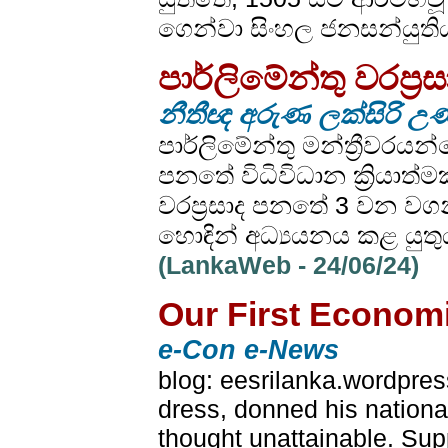
ගෙන්වා සිංහල ජනසන්යුතිය
පාර්ලිමේන්තු වරප්‍ර
නීතීඥ අරුණ ලක්සිරි උ
පාර්ලිමේන්තු මන්ත්‍රීව
පනතේ විධිවිධාන ක්‍රියාත
වරප්‍රසාද පනතේ 3 වන ව
හොඳින් අධ්‍යයනය කළ යුතු
(LankaWeb - 24/06/24)
Our First Economi
e-Con e-News
blog: eesrilanka.wordpre
dress, donned his national
thought unattainable. Sup