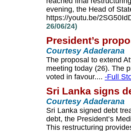
reached final restructurin
evening, the Head of State
https://youtu.be/2SG50IdD
26/06/24)
President’s propo
Courtesy Adaderana
The proposal to extend At
meeting today (26). The 
voted in favour....
-Full St
Sri Lanka signs d
Courtesy Adaderana
Sri Lanka signed debt trea
debt, the President’s Me
This restructuring provide