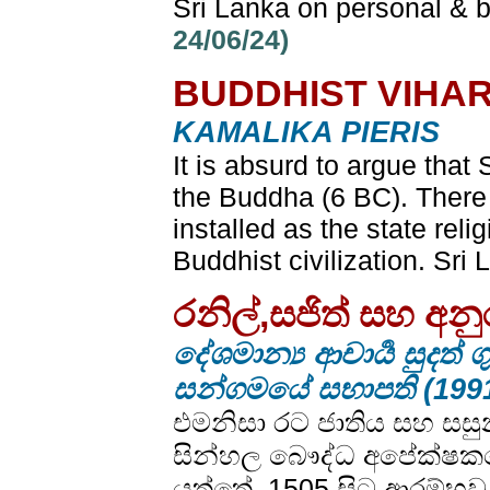
Sri Lanka on personal & b
24/06/24)
BUDDHIST VIHAR
KAMALIKA PIERIS
It is absurd to argue tha
the Buddha (6 BC). There 
installed as the state rel
Buddhist civilization. Sri
රනිල්,සජිත් සහ අන
දේශමාන්‍ය ආචාර්‍ය සුදත
සන්ගමයේ සභාපති (199
එමනිසා රට ජාතිය සහ සසුන 
සින්හල බෞද්ධ අපේක්ෂකය
යුත්තේ, 1505 සිට ආරම්භවූ 