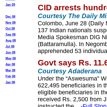
Jan 09
CID arrests hundre
Courtesy The Daily Mi
Dec 08
Colombo, June 28 (Daily M
Nov 08
Oct 08
137 Indian nationals suspe
Sep 08
Media Spokesman DIG Nih
Aug 08
(Battaramulla). In Negomb
Jul 08
apprehended 53 individua
Jun 08
May 08
Govt says Rs. 11.
Apr 08
Courtesy Adaderana
Mar 08
Feb 08
Under the “Aswesuma” Welf
Jan 08
622,495 beneficiaries in t
eligible beneficiaries in 
received Rs. 2,500 from J
instructed the...
-Full Stor