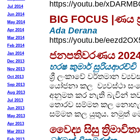
https://youtu.be/xDARMB
Jul 2014
Jun 2014
BIG FOCUS |ණය ප්‍ර
May 2014
Ada Derana
Apr 2014
Mar 2014
https://youtu.be/eezd2OX
Feb 2014
ජනපතිවරණය 2024 ප
Jan 2014
Dec 2013
හරෂ කුමාර් සුරියආරච්චි
Nov 2013
ශ්‍රී ලංකාවේ වර්තමාන ව්‍
Oct 2013
යෝජනා කල ව්‍යවස්ථා සං
Sep 2013
Aug 2013
අනුමත කර නැති බැවින් ත
Jul 2013
තොරව සම්මත කල නොහැකි 
Jun 2013
සම්මත කල යුතුය. නමුත් ම
May 2013
Apr 2013
වෛද්‍ය සිසු ත්‍රි
Mar 2013
Feb 2013