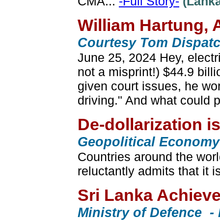
CMA...
-Full Story-
(Lanka
William Hartung, 
Courtesy Tom Dispat
June 25, 2024 Hey, electri
not a misprint!) $44.9 bil
given court issues, he won'
driving." And what could 
De-dollarization i
Geopolitical Economy
Countries around the worl
reluctantly admits that i
Sri Lanka Achieve
Ministry of Defence -