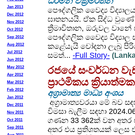
ධර්මන් වික්‍රමරත්න
Jan 2013
පෞද්ගලික වෛද්‍ය විද්‍ය
Dec 2012
ඝාතනයයි. ඒක සිද්ධ වුණ
Nov 2012
ත්‍රීමාවිතාන, ඔරුවල වාන
Oct 2012
පෞද්ගලික වෛද්‍ය විද්‍යාල
Sep 2012
කළේයැයි චෝදනා ලැබූ පිරි
Aug 2012
Jul 2012
සමත්...
-Full Story-
(Lanka
Jun 2012
May 2012
රජයේ සංවර්ධන වැඩස
Apr 2012
ප්‍රාථමිකය ක්‍රියාත
Mar 2012
Feb 2012
අග්‍රාමාත්‍ය මාධ්‍ය අංශය
Jan 2012
අග්‍රාමාත්‍යවරයා මේ බව
Dec 2011
විමසා බැලීම සඳහා 2024.0
Nov 2011
ගණන 33 362ක් වන අතර ඒසඳහ
Oct 2011
Sep 2011
අතර එය ප්‍රතිශතයක් ලෙස එය
Aug 2011