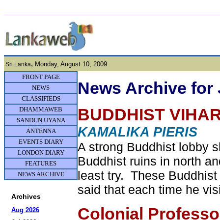
,
Monday, August 10, 2009
Sri Lanka
FRONT PAGE
News Archive for
NEWS
CLASSIFIEDS
DHAMMAWEB
BUDDHIST VIHAR
SANDUN UYANA
KAMALIKA PIERIS
ANTENNA
EVENTS DIARY
A strong Buddhist lobby sh
LONDON DIARY
Buddhist ruins in north an
FEATURES
least try. These Buddhis
NEWS ARCHIVE
said that each time he vi
Archives
Colonial Professo
Aug 2026