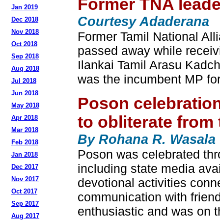
Former TNA leade
Jan 2019
Courtesy Adaderana
Dec 2018
Nov 2018
Former Tamil National Al
Oct 2018
passed away while receivin
Sep 2018
Ilankai Tamil Arasu Kadchi
Aug 2018
was the incumbent MP for 
Jul 2018
Jun 2018
Poson celebration
May 2018
to obliterate from
Apr 2018
Mar 2018
By Rohana R. Wasala
Feb 2018
Poson was celebrated thr
Jan 2018
including state media avai
Dec 2017
Nov 2017
devotional activities con
Oct 2017
communication with friend
Sep 2017
enthusiastic and was on t
Aug 2017