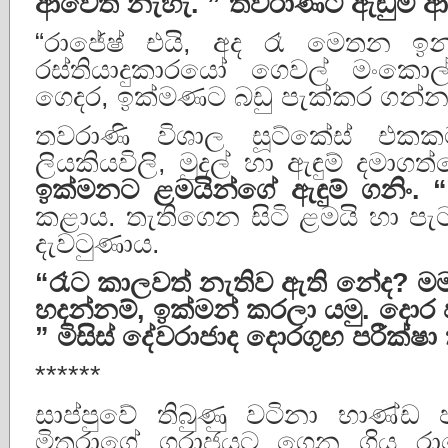
ආවෙත්
නැහැ
. ”
තවරාණිට
ඇඬුම්
ආ
“රාජේෂ් එයි, අද රෑ මෙතන 
රස්තියාදුකාරයෝ ගෙවල් මංකො
ගෙදර, ඉක්මණට බඩු පැක්කර ගන්න.
තවරාණි විශාල සූට්කේස් එක
ලියකියවිලි, මුදල් හා ඇඳුම් දමාග
ඉක්මනට
ළමයින්ගේ
ඇඳුම්
ගනිං
. “
කළාය. තැතිගෙන සිටි ළමයි හා ප
දැවටුණාය.
“
රෑට
කාලවත්
නැතිව
ඇති
නේද
?
ම
හදන්නම්
,
ඉක්මන්
කරලා
යමු
.
දොර
”
මිසිස්
දේවරාජාද
දොරගුඟ
පරීක්ෂා
******
සාප්පුවේ තිබුණු වටිනා භාණ්ඩ
මිතුරාගේ ගරාජයට ගෙන ගිය රාජ