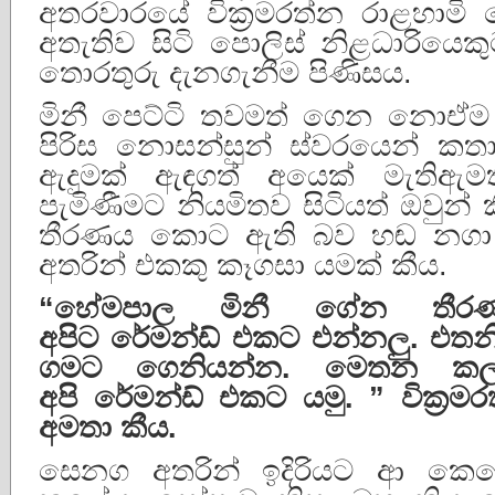
අතරවාරයේ වික්‍රමරත්න රාළහාමි 
අතැතිව සිටි පොලිස් නිළධාරියෙ
තොරතුරු දැනගැනීම පිණිසය.
මිනී පෙට්ටි තවමත් ගෙන නොඒම ප
පිරිස නොසන්සුන් ස්වරයෙන් ක
ඇදුමක් ඇඳගත් අයෙක් මැතිඇම
පැමිණීමට නියමිතව සිටියත් ඔවුන්
තීරණය කොට ඇති බව හඬ නගා 
අතරින් එකකු කෑගසා යමක් කීය.
“
හේමපාල
මිනී
ගේන
තීර
අපිට
රේමන්ඩ්
එකට
එන්නලු
.
එතන
ගමට
ගෙනියන්න
.
මෙතන
කල
අපි
රේමන්ඩ්
එකට
යමු
. ”
වික්
රමර
අමතා
කීය
.
සෙනග අතරින් ඉදිරියට ආ කෙන