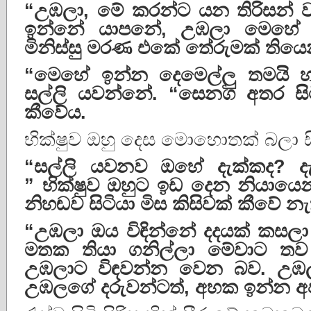
“
උඹලා
,
මේ
කරන්ට
යන
තිරිසන්
ඉන්නේ
යාපනේ
,
උඹලා
මෙහේ
මිනිස්සු
මරණ
එකේ
තේරුමක්
තියෙ
“
මෙහේ
ඉන්න
දෙමෙල්ලු
තමයි
හ
සල්ලි
යවන්නේ
. “
සෙනග
අතර
සි
කීවේය
.
භික්ෂුව ඔහු දෙස මොහොතක් බලා ස
“
සල්ලි
යවනව
ඔහේ
දැක්කද
?
ද
”
භික්ෂුව
ඔහුට
ඉඩ
දෙන
නියායෙන
නිහඬව
සිටියා
මිස
කිසිවක්
කීවේ
න
“
උඹලා
ඔය
විඳින්නේ
දදයක්
කසලා
මතක
තියා
ගනිල්ලා
මේවාට
තව
උඹලාට
විඳවන්න
වෙන
බව
.
උඹ
උඹලගේ
දරුවන්ටත්
,
අහක
ඉන්න
අ