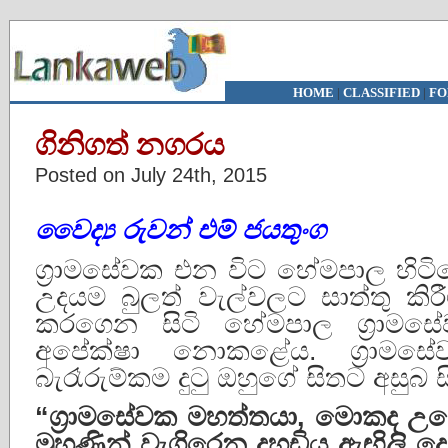
HOME
|
CLASSIFIED
|
FO
ගිනිගත් නගරය
Posted on July 24th, 2015
වෛද්
රුවන්
එම්
ජයතුංග
ග්‍රාමසේවක එන විට හේමපාල හිට
උදයම බුලත් වැල්වලට සාත්තු කිර
කරගෙන සිටි හේමපාල ග්‍රාමසේ
අපේක්ෂා නොකළේය. ග්‍රාමස
බැරෑරුම්කම දුටු ඔහුගේ සිතට අසුබ 
“
ග්
රාමසේවක
මහත්තයා
,
මොකද
උද
මුහුණින්
වැගිරෙන
දහඩිය
ඇඟිලි
ද