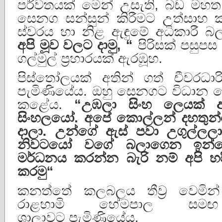
පර්වතයක් මෙන් උසැති, බඩ මහත,
සෙනග සන්සුන් කිරීමට උත්සාහ
ස්වරය හා නිළ ඇඳුමේ අධිකාරී බ
අපි
මූව
වලට
දාමු
, “
පිරිසක් පසුපස
ගල්මුල් ප්‍රහාරයක් ඇරඹූහ.
පිස්තෝලයක් අතින් ගත් චීවරධාරි
පැමිණියේය. ඔහු සෙනගට විධාන ද
කළේය.
“
උඹලා
සිංහ
ලෙයක්
සිංහලයෝ
.
අපේ
කොල්ලන්
දහතුන
දාලා
.
උන්ගේ
ඇස්
පවා
උගුල්ලල
නිවටයෝ
වගේ
බලාගෙන
ඉන්
මර්ධනය
කරන්න
බැරි
නම්
අපි
හර
කරමු
“
කනත්තේ කලබලය තීව්‍ර වෙමින් ප
රාළහාමි හේමපාල සමඟ
ශාලාවට පැමිණියේය.