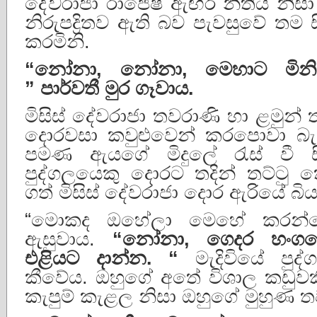
දේවරාජා රාජේෂ් ඇඟරි නීතිය න
නිරුපද්‍රිතව ඇති බව පැවසුවේ තම
කරමිනි.
“
නෝනා
,
නෝනා
,
මෙහාට
මිනි
”
පාර්වතී
මුර
ගෑවාය
.
මිසිස් දේවරාජා තවරාණි හා ළමුන
දොරවසා කවුළුවෙන් කරපොවා බැලු
පමණ ඇයගේ මිදුලේ රැස් වී සිට
පුද්ගලයෙකු දොරට තදින් තට්ටු ක
ගත් මිසිස් දේවරාජා දොර ඇරියේ බ
“මොකද ඔහේලා මෙහේ කරන්න
ඇසුවාය.
“
නෝනා
,
ගෙදර
හංග
එළියට
දාන්න
. “
මැදිවියේ පුද
කීවේය. ඔහුගේ අතේ විශාල කඩුවක
කැපුම් කැළල නිසා ඔහුගේ මුහුණ තව