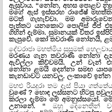
ඇසුවාය
. “
නෝන
,
අහස
පොළව
නු
මගේ
ඇස්
ඉස්සරහ
රාජේෂ්
මහත්
මටත්
ගැහැව්වා
.
මම
අමාරුවෙන
පැත්තට
යනකොට
පොලිස්
ජීප්
එ
ගිහින්
දැම්මා
.
සුමානයක්
විතර
ඉස්පි
කැපුවේ
.
කෝ
තවරාණි
නෝනයි
,
ළම
දේවරාජා මහත්මිය සුසුමක් හෙලුවා
මරණය
ගැන
තවරාණි
නෝනා
දැ
ඇවිල්ලා
කිව්වමයි
.
උන්
වෑන්
එ
නෝනා
ළමයි
දෙන්නා
සමඟ
යාප
කැනඩාවට
යනවලු
.
ලංකාවේ
ඉන්න
මහළු රියදුරා තම දෑස් පියා ගත්තේ
වුණේ
?
හොඳ
ලස්සනට
හිටපු
පවුල
කරලා
දැම්මා
මේ
අමනුස්සයෝ
.
මේ
උනානේ
. “
ඔහු දෙනෙතින් වැග