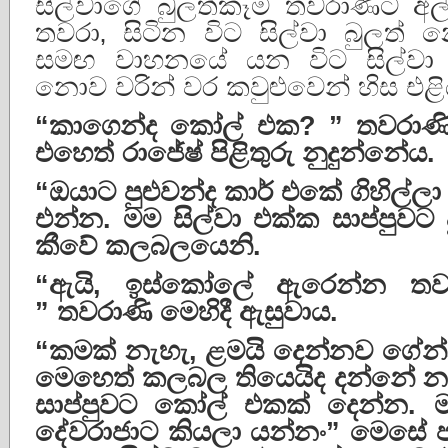
සිල්වාගේ බුලත්කෑම තවරාණිට අ
තවරා‚ සිටින විට සිල්වා බුලත්
සමඟ වාහනයේ යන විට සිල්වා
නොව වරින් වර කවුළුවෙන් හිස එළ
“
කාගෙන්ද
කෝල්
එක
? ”
තවරාණ
එහෙත්
රාජේෂ්
පිළිතුරු
නුදුන්නේය
.
“
ඔයාට
පුළුවන්ද
කාර්
එකේ
ගිහිල්ලා
එන්න
.
මම
සිල්වා
එක්ක
සාප්පුවට
කීවේ
කලබලයෙනි
.
“
ඇයි
,
ඉස්කෝලේ
ඇරෙන්න
ත
”
තවරාණි
මෙහිදී
ඇසුවාය
.
“
කමක්
නැහැ
,
ළමයි
දෙන්නව
ගේන
මෙහෙත්
කලබල
තියෙයිද
දන්නේ
න
සාප්පුවට
කෝල්
එකක්
දෙන්න
.
දේවරාජාට
කියලා
යන්නං
”
මෙසේ