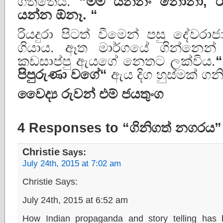
ගත්තේය.
“
මම
යන්නං
නෝනා
,
ර
යන්න
ඕනෑ
. “
රියදුරා පිටත් වීමෙන් පසු දේවරා
ගියාය. ඈත මාර්ගයේ ගින්නෙන්
කඩසාප්පු ඇයගේ නෙතට ලක්විය.
“
පිපුරුණා
වගේ
“
ඇය දිග හුස්මක් ගන
වෛද්
රුවන්
එම්
ජයතුංග
4 Responses to “ගිනිගත් නගරය”
Christie
Says:
July 24th, 2015 at 7:02 am
Christie Says:
July 24th, 2015 at 6:52 am
How Indian propaganda and story telling has 