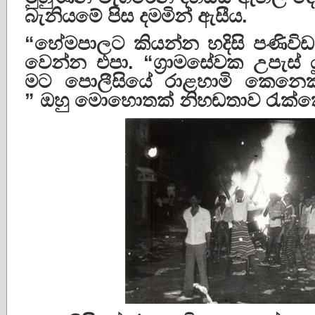
බැනියමේ
පිස
දමමින්
ඇසීය
.
“
හේමපාලට
කියන්න
හදිසි
පණිවිඩ
වෙන්න
එපා
. “
ග්
රාමසේවක
උපැස්
මට
පොලීසියේ
රාළහාමි
කෙනෙක
”
ඔහු
මොහොතක්
නිහඬතාව
රැක්