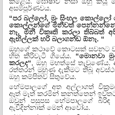
කළේය. ඝෝෂාව නිසා ඔහු කියූ
අසම්පූර්ණවය.
“
පර
බල්ලෝ
,
මුං
සිංහල
කොල්ලෝ
කොල්ලන්ගේ
මිනීවත්
පෙන්නන්න
නෑ
,
මිනී
විකෘති
කරලා
තිබ්බත්
අ
ඇඟිල්ලක්
හරි
බලාගන්ඩ
ඕනෑ
. “
ඔහුගේ කථාවේ කොටසක් සවනට ව
හිත කීරිවැටී ගියේය.
“
මොනවා
මු
කරලද
“
, ඔහු මහත්සේ තැවුණේය.
රත්තරන් මුහුණ දැකීමට තිබූ අවස්ථ
ඔහු කම්පිතව සිතුවේය.
හේමපාලගේ අත අල්ලාගත් වික්‍ර
ඈත් මෑත් කරමින් කනත්තෙන් ඉව
ඔවුන් පසුපස හේමපාලගේ බිරිඳ 
ඇවිදින්නාක් මෙන් ආවෝය.