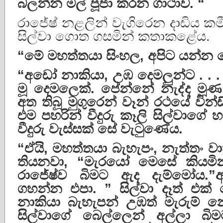
බලන්න
මල්
පූජා
කරන
ගාථාව
. “
රාජේෂ් නළලින් වැගිරෙන දාඩිය කම
සිල්වා ගොත ගසමින් කතාකළේය.
“
මේ
මහත්තයා
සිංහල
,
අපිට
යන්න
“
අඩෝ
නාකියා
,
උඹ
දෙමලුන්ට
. . .
මූ
දෙමලෙක්
.
පේන්නේ
නැද්ද
මූණ
අත
තිබූ
මුගුරෙන්
වෑන්
රථයේ
වින්ඩ
එම
පහරින්
වීදුරු
කෑලි
සිල්වාගේ
හ
වීදුරු
වැස්සක්
සේ
වැටුණේය
.
“
ඒයි
,
මහත්තයා
බැහැපං
,
නැත්තං
ව
තියනවා
, “
මැරයෝ
මෙසේ
කියමින
රාජේෂ්ව
බිමට
ඇද
දැම්මෝය
.”
ගහන්න
එපා
. ”
සිල්වා
දෑත්
එක්
නාකියා
බැහැපන්
උඹත්
මැරුම්
න
සිල්වාගේ
බෙල්ලෙන්
අල්ලා
බිම