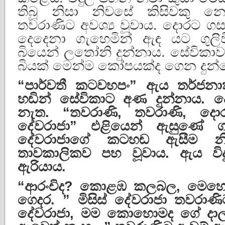
තිබූ නිසා නිවසේ කිසිවකු 
තවරාණිට අවශ්‍ය වූවාය. දොරට ග
දෙදෙනා ගැහෙමින් ඇඳ යට ගුලිව
බියෙන් ලතෝනි දුන්නාය. සේවිකා
බියක් මෙන්ම කෝපයක්ද ගෙන දුන්
“
පාර්වතී
කටවහපං
”
ඇය
තර්ජනා
හඬින්
සේවිකාට
අණ
දුන්නාය
.
ද
නැත
. “
තවරාණි
,
තවරාණි
,
දො
දේවරාජා
”
එළියෙන්
ඇසුණේ
ග
දේවරාජාගේ
කටහඬ
ඇසීම
න
තාවකාලිකව
පහ
වූවාය
.
ඇය
වි
ඇරියාය
.
“
ආරංචිද
?
කොළඹ
කලබල
,
මෙහ
ගෙදර
. ”
මිසිස්
දේවරාජා
තවරාණි
දේවරාජා
,
මම
කොහොමද
ගේ
දා