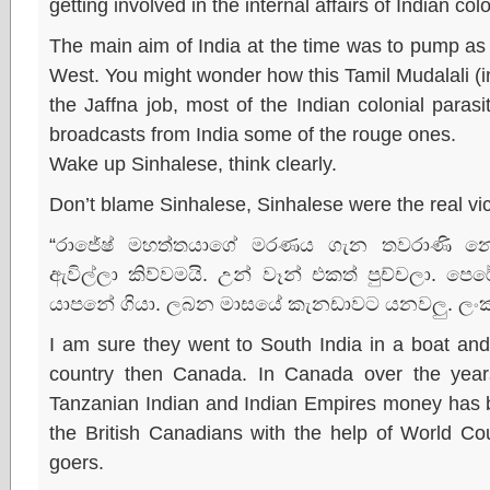
getting involved in the internal affairs of Indian co
The main aim of India at the time was to pump as
West. You might wonder how this Tamil Mudalali (i
the Jaffna job, most of the Indian colonial parasi
broadcasts from India some of the rouge ones.
Wake up Sinhalese, think clearly.
Don’t blame Sinhalese, Sinhalese were the real vic
“රාජේෂ් මහත්තයාගේ මරණය ගැන තවරාණි නෝ
ඇවිල්ලා කිව්වමයි. උන් වෑන් එකත් පුච්චලා. 
යාපනේ ගියා. ලබන මාසයේ කැනඩාවට යනවලු. ලංක
I am sure they went to South India in a boat an
country then Canada. In Canada over the yea
Tanzanian Indian and Indian Empires money has b
the British Canadians with the help of World C
goers.