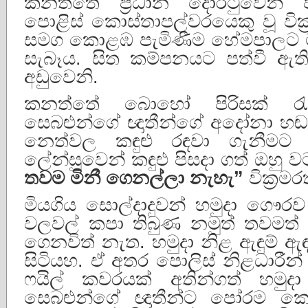
කනත්තේ ප්‍රධාන දොරටුවෙන් පිය
පොළිස් කොස්තාපල්වරයෙකු වූ වික්
සමග කොළඹ පැමිණීම හේමපාලට ම
සැබෑය. සිත කම්පනයට පත්වී ඇත
අඩුවෙනි.
කනත්තේ බොහෝ පිරිසක් රැස්
සෙබළුන්ගේ ඥාතීන්ගේ අදෝනා 
නෙත්වල කඳුළු රඳවා ගැනීමට
ලේන්සුවෙන් කඳුළු පිසදා ගත් ඔහු ව
තවම
මිනී
ගෙනල්ලා
නැහැ
”
වික්‍ර
මියගිය සොල්දාදුවන් හමුදා ගෞරව 
වලවල් කපා තිබුණ නමුත් තවමත් 
ගෙනවිත් නැත. හමුදා නිළ ඇඳුම් ඇඳ
සිටියහ. ඒ අතර පොලිස් නිළධාර
ෆයිල් කවරයක් අතින්ගත් හමුදා
සෙබළුන්ගේ ඥාතීන්ට පෝරම ක