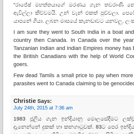
“රාජේෂ් මහත්තයාගේ මරණය ගැන තවරාණි නෝ
ඇවිල්ලා කිව්වමයි. උන් වෑන් එකත් පුච්චලා. 
යාපනේ ගියා. ලබන මාසයේ කැනඩාවට යනවලු. ලංක
I am sure they went to South India in a boat an
country then Canada. In Canada over the yea
Tanzanian Indian and Indian Empires money has b
the British Canadians with the help of World C
goers.
Few dead Tamils a small price to pay when more 
parasites went to Canada claiming to be genocide
Christie
Says:
July 24th, 2015 at 7:36 am
1983 ජූලිය ගැන ඉන්දියානු මොලසේදීමට ලක
දැනෙන්නේ දුකක් හා කනගාටුවක්. 83ට පෙර ඉන්ද