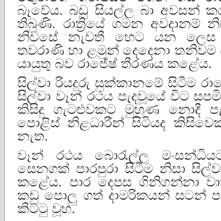
බෑවේය. බඩු සියල්ල බා අවසන් කර
තිබුණි. රාත්‍රියේ ගමන අවදානම් න
නිවසේ නැවතී හෙට යන ලෙස ම
තවරාණි හා ළමුන් දෙදෙනා තනිවම 
යායුතු බව රාජේෂ් තීරණය කළේය.
සිල්වා රියදුරු සුක්කානමේ සිටීම 
සිල්වා වෑන් රථය පැදවූයේ විට සපම
කිසිදු ගැටළුවකට මුහුණ නොදී ප
පොළිස් නිළධාරීන් සිටියද කිසිව
නැත.
වෑන් රථය බොරැල්ල මංසන්ධි
සෙනගක් පාරපුරා සිටීම නිසා සි
කළේය. පාර දෙපස ගිනිගන්නා වාහ
කඩු පොලු ගත් දාමරිකයන් සටන් ප
කිට්ටු වූහ.