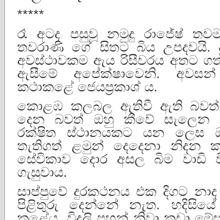
*****
රෑ අටද පසුවූ නමුදු රාජේෂ් ත
තවරාණි ගේ සිතට බිය උපදවයි. 
අවස්ථාවකම ඇය රිසීවරය අතට ග
ඇසීමේ අපේක්ෂාවෙනි. අවසන
කථාකළේ ජෙයප්‍රකාශ් ය.
කොළඹ කලබල ඇතිවී ඇති බවත්,
දෙන බවත් ඔහු කීවේ සැලෙන හ
රක්ෂිත ස්ථානයකට යන ලෙස ඔහ
තැතිගත් ළමුන් දෙදෙනා නිදන ක
සේවිකාව දොර අසල බිම වාඩි වී 
ගැසුවාය.
සාප්පුවේ දුරකථනය එක දිගට නාද
පිළිතුරු දෙන්නේ නැත. හදිසිය
කළේය. විදුලි පහන් නිවා කුඩා මේ