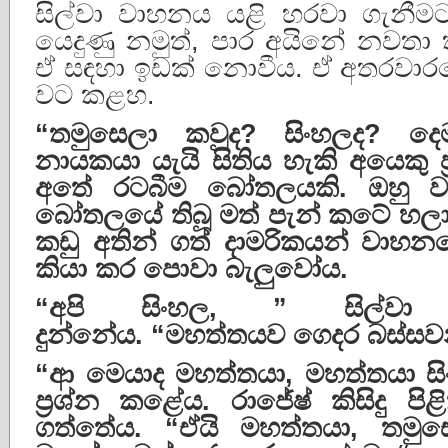
සිල්වා වාහනය යළි හරවා ගැනීම
යෙදුණු නමුත්, පාර අයිනේ නවතා ත
ඒ සඳහා ඉඩක් නොවීය. ඒ අතරවා
වට කළහ.
“
තමුසෙලා
කවුද
?
සිංහලද
?
දෙ
නායකයා
යැයි
සිතිය
හැකි
අයෙකු
අතේ
රටබීම
බෝතලයකි
.
ඔහු
ව
බෝතලයේ
තිබූ
මත්
පැන්
කටේ
හල
කඩු
අතින්
ගත්
දාමරිකයන්
වාහන
කියා
කර
පොවා
බැලුවෝය
.
“
අපි
සිංහල
, ”
සිල්වා
දුන්නේය
. “
මහත්තයව
ගෙදර
බස්සව
“
ආ
මෙයාද
මහත්තයා
,
මහත්තයා
ස
ප්
රශ්න
කළේය
.
රාජේෂ්
කිසිදු
පිළ
ගත්තේය
. “
ඒයි
මහත්තයා
,
තමුස