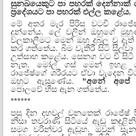
සුනඛයෙකුට
පා
පහරක්
දෙන්නාක්
ප්
රදේශයට
පා
පහරක්
එල්ල
කළේය
.
මේ අතර මැර පිරිස වටවී රාජේ
දුන්නේය. ලේ වලින් ඔහුගේ මුහ
වලකාලීමට මෙන් ඔහු දුබල වූ දෑ
කර ගත්තේය. බිම වැතිරී සිටි සිල්
උත්සාහ කළේය. සෙනග වට වී සිටි න
නැත. මෝල් ගස් මෙන් ඉහළ ය
රාජේෂ්ගේ ශරීරයට ඒවා වැදෙන 
ඔහුට ඇසුණේය.
“
අනේ
අපේ
පොලවේ හිස ඇන ගත්තේය.
******
පසු දින දහවල් වනතෙක් රාජේෂ් 
නිසා තවරාණි සිටියේ ඇඬූ කඳුළි
සමග වරින්වර ඇඬූහ. ඔවුන් සැනස