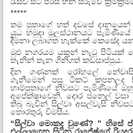
රැස්ව සිටි පිරිස හින් සීරුවේ ක්‍රමක්‍
*****
තම පුතාගේ හත් දවසේ දානයෙන
යුධ හමුදා මූලස්ථානයට පැමිණියේ 
දීමනා ලබාගත හැක්කේ කෙසේද යන
මුළු නගරයම යකුන් නැටූ පිටියක් 
තැනින් තැන ගිනිගත් කඩසාප්පුය.
දින ගණනක් රෝහලේ නේවාසිකව
ගැනීමෙන් පසු ටිකට් කපනලද ස
හාම්පුතාගේ නිවසට පැමිණියේ ඔහ
අපේක්ෂාවෙනි. දොර ජනෙල් වසා 
තිබූ බැවින් සිල්වා අසල්වැසි නිව
තොරතුරු විමසීය.
“
සිල්වා
මොකද
වුණේ
? ”
හිසේ
ප
එල්ලාගෙන
සිටින
රාජේෂ්ගේ
රියදුර