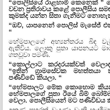
“
පොලිසියේ
රාළහාමි
කෙනෙක්
”
වචන
ප්
රතිරාවය
කළේ
පොලීසිය
සම
කුමක්ද
යන්න
සිතා
ගැනීමට
නොහැක
“
ඔව්
,
යාපනෙන්
පොලිස්
මැසේජ්
එ
“
හේමපාලගේ අභ්‍යන්තරය බිඳ වැට
ඇතිවිය. ලොකු පුතා යාපනයට මා
ගතවූවා පමණි.
“
කොල්ලාට
කරදරයක්වත්
වෙලා
“
ඉතින්
ග්
රාමසේවක
මහත්තයා
පණිවිඩේ
කියලා
. “
“
හේමපාලට
මේක
කොහොම
කිය
හේමපාලගේ
පුතා
ඊයේ
බිම්
බෝම්
වෙලා
.
පොලීසියෙන්
මට
පණිවිඩය
අකුණු පහරක් වැදුණා වැනි හැඟී