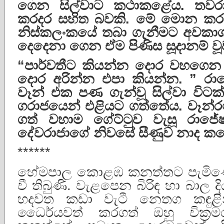
ගෙන
සිල්වාට
කථාකළේය
.
තවර
කරදර
සහිත
බවකි
.
මේ
මොන
කර
නිස්කලංකයේ
තබා
ගැනීමට
අවකා
දෙදෙනා
ගෙන
ඒම
පිණිස
සූදානම්
ව
“
පාර්වතීට
කියන්න
දොර
වහගෙන
දොර
අරින්න
එපා
කියන්න
. ”
රා
වෑන්
එක
පණ
ගැන්වූ
සිල්වා
විටක්
ගරාජයෙන්
එළියට
ගත්තේය
.
වෑන්
ගත්
වහාම
ගේට්ටුව
වැසූ
රාජේෂ
දේවරාජාගේ
නිවසේ
සීණුව
නාද
ක
******
හේමපාල කොළඹ කනත්තට පැමිණ
වී තිබුණි. වැළපෙන බිරිඳ හා බාල 
හදවත කඩා වැටී නෙතග කඳුළින
ධෛර්යවත් කරගත් ඔහු වික්‍ර