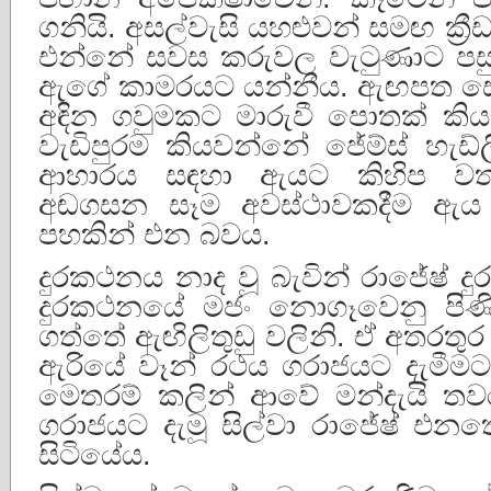
ගනියි. අසල්වැසි යහළුවන් සමඟ ක්‍
එන්නේ සවස කරුවල වැටුණාට පසුව
ඇගේ කාමරයට යන්නීය. ඇඟපත ස
අඳින ගවුමකට මාරුවී පොතක් කිය
වැඩිපුරම කියවන්නේ ජේම්ස් හැඩ්
ආහාරය සඳහා ඇයට කිහිප වතා
අඬගසන සෑම අවස්ථාවකදීම ඇය 
පහකින් එන බවය.
දුරකථනය නාද වූ බැවින් රාජේෂ්
දුරකථනයේ මජං නොගෑවෙනු පිණිස
ගත්තේ ඇඟිලිතුඩු වලිනි. ඒ අතරතුර ව
ඇරියේ වෑන් රථය ගරාජයට දැමීමටය.
මෙතරම් කලින් ආවේ මන්දැයි තවර
ගරාජයට දැමූ සිල්වා රාජේෂ් එන
සිටියේය.