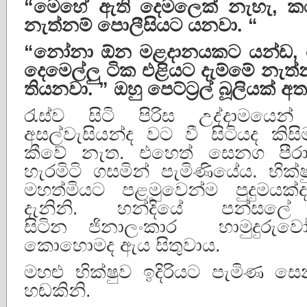
“
මෙහේ
ඇති
දෙමලෙක්
නැහැ
,
ක
නැත්නම්
පොලීසියට
යනවා
. “
“
නෝනා
ඕන
මළදානයකට
යන්ඩ
,
දෙමෙල්ලු
ටික
එළියට
දැම්මේ
නැත්
තියනවා
. ”
ඔහු
පෙට්ට්
රල්
බූලියක්
අත
රැස්ව සිටි පිරිස උද්දාමයෙන්
අසල්වැසියන්ද වට වී සිටියද කි
කීවේ නැත. එහෙත් සෙනග පීරා
හැරමිටි ගසමින් පැමිණියේය. භික්
මහත්මියට පළමුවෙන්ම පුදුමයක
දැනිනි. හන්දියේ පන්සල
සිටින ජිනාලංකාර හාමුදුරු
කොහොමද ඇය සිතුවාය.
මහළු භික්ෂුව ඉදිරියට පැමිණ 
හඬකිනි.