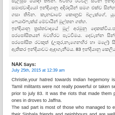
සැලසුම් යොදා තිබින. බටහිර රටවල සිටින ඉන්
සමාජවාදියෝ ඉන්දියානු අදිරදයින් සමග එක්ව සින්
ගසා තිබින. කැනඩාවේ කොන්‍රඩ් බ්ලැක්ගේ, යූක
ෆෙයාර්ෆැක්ස් මේවායින් මුල්තන ගත්හ.
ඉන්දියානු ත්‍රස්තවාදයේ මුල් අරමුනු දෙකක්වි
පරපෝසිතයන් බටහිරට පැටවීමය. දෙවැන්න සින
පරපෝසිත රටකුත් (උතුර,නැගෙනහිර හා මලේ) සින
ඇතිකර ඉන්දියාවට ඈඳාගැනීමය. 83 ඉන්දියානු කෙලි
NAK
Says:
July 25th, 2015 at 12:39 am
Christie,your hatred towards Indian hegemony is
Tamil militants were not really powerful or taken s
prior to july 83. It was the riots that made them
ones in droves to Jaffna.
The sad part is most of those who managed to esc
their Sinhala friends and neighbours and are well