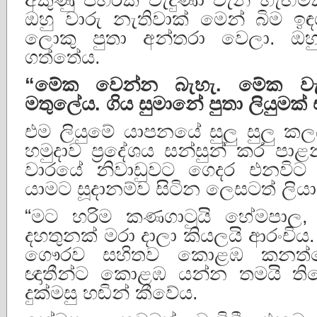
ඔහු වාරු නැතිවාක් මෙන් බිම ඉ
ලොකු පුතා අන්තරා වෙලා. ඔහ
ගත්තේය.
“
මේක
වෙන්න
බැහැ
.
මේක
ව
මතුලේය
.
ගිය
සුමානේ
පුතා
ලියුමක්
එම ලියුමේ යාපනයේ සුලු සුලු ක
හමුදාව ප්‍රදේශය සන්සුන් කර 
වාරයේ නිවාඩුවට ගෙදර එනවිට 
යාමට සූදානම්ව සිටින ලෙසටත් ලියා 
“මට හරිම කණගාටුයි හේමපාල,
දහතුනක් මරා දාලා කියලයි ආරංචිය
ගෞරව සහිතව කොළඹ කනත්ත
ඥාතීන්ට කොළඹ යන්න තමයි තියෙ
දුක්මසු හඬින් කීවේය.