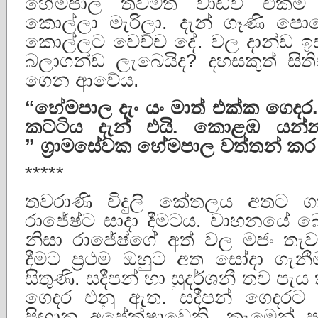
හේමපාල තවමත් වාඩිවී එකම ඉ
කොල්ලා මැරිලා. දැන් ගෑණි ප
කොල්ලට වෙච්ච දේ. වල දාන්ඩ ඉ
බලාගන්ඩ ලැබෙයිද? දහසකුත් සිත
ගෙන ආවේය.
“
හේමපාල
දැං
යං
මාත්
එක්ක
ගෙදර
කට්ටිය
දැන්
එයි
.
කොළඹ
යන්
”
ග්
රාමසේවක
හේමපාල
වත්තන්
කර
*****
තවරාණි විදුලි කේතලය අතට 
රාජේෂ්ට සාදා දීමටය. වාහනයේ බ
නිසා රාජේෂ්ගේ අත් වල මජං තැ
දීමට ප්‍රථම ඔහුට අත සෝදා ගැන
සිතුණි. සදීපන් හා සුදර්ශනී තව පැය
ගෙදර එනු ඇත. සදීපන් ගෙදරට
පිඟාන අපේක්ෂාවෙනි. කෑමෙන් ප