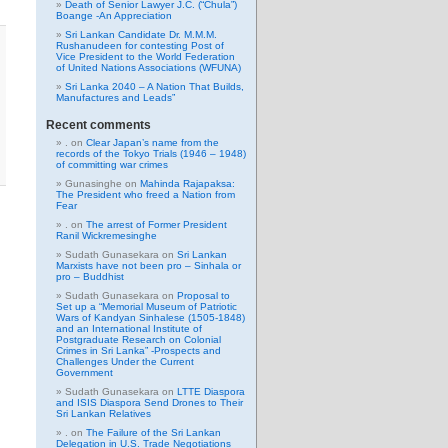
Death of Senior Lawyer J.C. (“Chula”)
Boange -An Appreciation
Sri Lankan Candidate Dr. M.M.M.
Rushanudeen for contesting Post of
Vice President to the World Federation
of United Nations Associations (WFUNA)
Sri Lanka 2040 – A Nation That Builds,
Manufactures and Leads”
Recent comments
.
on
Clear Japan’s name from the
records of the Tokyo Trials (1946 – 1948)
of committing war crimes
Gunasinghe
on
Mahinda Rajapaksa:
The President who freed a Nation from
Fear
.
on
The arrest of Former President
Ranil Wickremesinghe
Sudath Gunasekara
on
Sri Lankan
Marxists have not been pro – Sinhala or
pro – Buddhist
Sudath Gunasekara
on
Proposal to
Set up a “Memorial Museum of Patriotic
Wars of Kandyan Sinhalese (1505-1848)
and an International Institute of
Postgraduate Research on Colonial
Crimes in Sri Lanka” -Prospects and
Challenges Under the Current
Government
Sudath Gunasekara
on
LTTE Diaspora
and ISIS Diaspora Send Drones to Their
Sri Lankan Relatives
.
on
The Failure of the Sri Lankan
Delegation in U.S. Trade Negotiations