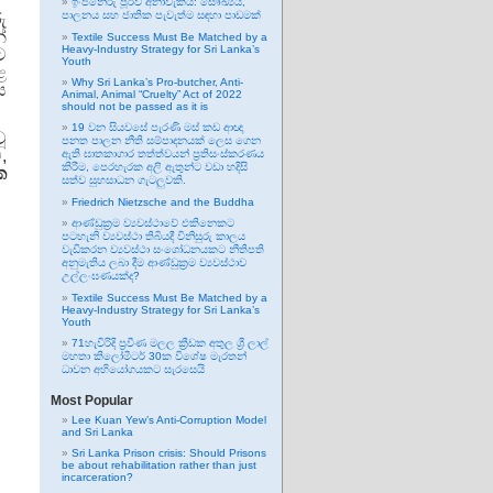
ඉංජිනේරු පූර්ව අනාවැකිය: සෞඛ්‍යය,
පාලනය සහ ජාතික පැවැත්ම සඳහා පාඩමක්
ු
්
Textile Success Must Be Matched by a
Heavy-Industry Strategy for Sri Lanka’s
ට
Youth
ළ
Why Sri Lanka’s Pro-butcher, Anti-
ය
Animal, Animal “Cruelty” Act of 2022
should not be passed as it is
19 වන සියවසේ පැරණි මස් කඩ ආඥා
ූ
පනත පාලන නීති සම්පාදනයක් ලෙස ගෙන
,
ඇති ඝාතකාගාර තත්ත්වයන් ප්‍රතිසංස්කරණය
කිරීම, පෙරහැරක අලි ඇතුන්ට වඩා හදිසි
ක
සත්ව සුභසාධන ගැටලුවකි.
Friedrich Nietzsche and the Buddha
ආණ්ඩුක්‍රම ව්‍යවස්ථාවේ එකිනෙකට
පටහැනි ව්‍යවස්ථා තිබියදී විනිසුරු කාලය
වැඩිකරන ව්‍යවස්ථා සංශෝධනයකට නීතිපති
අනුමැතිය ලබා දීම ආණ්ඩුක්‍රම ව්‍යවස්ථාව
උල්ලංඝණයක්ද?
Textile Success Must Be Matched by a
Heavy-Industry Strategy for Sri Lanka’s
Youth
71හැවිරිදි ප්‍රවීණ මලල ක්‍රීඩක අතුල ශ්‍රී ලාල්
මහතා කිලෝමීටර් 30ක විශේෂ මැරතන්
ධාවන අභියෝගයකට සැරසෙයි
Most Popular
Lee Kuan Yew’s Anti-Corruption Model
and Sri Lanka
Sri Lanka Prison crisis: Should Prisons
be about rehabilitation rather than just
incarceration?