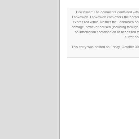
Disclaimer: The comments contained within 
LankaWeb. LankaWeb.com offers the contents
expressed within. Neither the LankaWeb nor t
damage, however caused (including through neg
on information contained on or accessed thr
surfer an
This entry was posted on Friday, October 30t