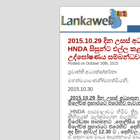
2015.10.29 දින උසස් අධ්
HNDA සිසුන්ට එල්ල කළ 
උද්ඝෝෂණය සම්බන්ධවය
Posted on October 30th, 2015
ප්‍රවෘත්ති අධ්‍යක්ෂ/කර්තෘ
මහත්මයාණෙනි/මහත්මියනි,
2015.10.30
2015.10.29
දින උසස් අධ්‍යාපන අ
මිලේච්ඡ
ප්‍රහාරයට එරෙහිව පැව
HNDA පාඨමාලාවට හිමිව තිබූ
කිහිපයක් මුල්කරගෙන එරෙහිව
විරෝධතා පාගමනට ,පොලිසිය හා
මි‍ලේච්ඡ ප්‍රහාර
යට එරෙහිව දෙහි
අද දින දහවල්
12.30
ට , දෙහිවල
ඒ සඳහා ඔබ මාධ්‍ය ආයතනයේ මාධ්