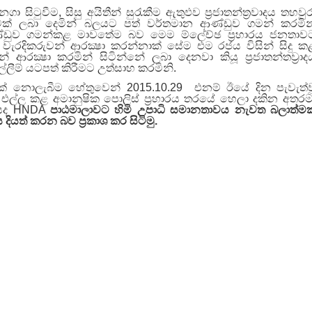
 සිටුවීම, සිසු අයිතීන් සුරැකීම ඇතුඵව ප‍්‍රජාතන්ත‍්‍රවාදය තහවුර
වක් ලබා දෙමින් බලයට පත් වර්තමාන ආණ්ඩුව ගමන් කරමින
ආණ්ඩුව ගමන්කළ මාවතේම බව මෙම ම්ලේච්ඡ ප‍්‍රහාරය ජනතාව
වැරදිකරුවන් ආරක්‍ෂා කරන්නාක් සේම එම රජය විසින් සිදු ක
න් ආරක්‍ෂා කරමින් සිටින්නේ ලබා දෙනවා කියූ ප‍්‍රජාතන්තව‍්‍රාද
ලීම් යටපත් කිරීමට උත්සාහ කරමිනි.
ක් නොලැබීම හේතුවෙන් 2015.10.29 එනම් ඊයේ දින පැවැත්ව
න්ට එල්ල කළ අමානුෂික පොලිස් ප්‍රහාරය තරයේ හෙලා දකින අතරම
ණියද HNDA
පාඨමාලාවට හිමි උපාධි සමානතාවය නැවත බලාත්ම
යත් කරන බව ප්‍රකාශ කර සිටිමු.