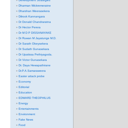
Development Strategies
Dharman Wickremeratne
Dharshan Weerasekera
Dilrook Kannangara
Dr Donald Chandraratna
Dr Hector Perera
Dr M D P DISSANAYAKE
Dr Ruwan M Jayatunge M.D.
Dr Sarath Obeysekera
Dr Sudath Gunasekara
Dr Upatissa Pethiyagoda.
Dr Victor Gunasekara
Dr. Daya Hewapathirane
Dr.P.A.Samaraweera
Easter attack probe
Economy
Editorial
Education
EDWARD THEOPHILUS
Energy
Entertainments
Environment
Fake News
Food