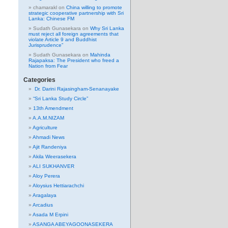
chamarakl
on
China willing to promote
strategic cooperative partnership with Sri
Lanka: Chinese FM
Sudath Gunasekara
on
Why Sri Lanka
must reject all foreign agreements that
violate Article 9 and Buddhist
Jurisprudence”
Sudath Gunasekara
on
Mahinda
Rajapaksa: The President who freed a
Nation from Fear
Categories
Dr. Darini Rajasingham-Senanayake
“Sri Lanka Study Circle”
13th Amendment
A.A.M.NIZAM
Agriculture
Ahmadi News
Ajit Randeniya
Akila Weerasekera
ALI SUKHANVER
Aloy Perera
Aloysius Hettiarachchi
Aragalaya
Arcadius
Asada M Erpini
ASANGA ABEYAGOONASEKERA