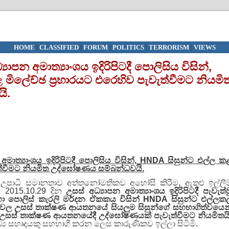
HOME
|
CLASSIFIED
|
FORUM
|
POLITICS
|
TERRORISM
|
VIEWS
‍යාපන අමාත්‍යාංශය ඉදිරිපිටදී පොලිසිය විසින්,
මිලේච්ඡ ප්‍රහාරයට එරෙහිව පැවැත්වීමට නියමි
ි.
මාත්‍යාංශය ඉදිරිපිටදී පොලිසිය විසින්,
HNDA
සිසුන්ට එල්ල ක
ැත්වීමට නියමිත උද්ඝෝෂණය සම්බන්ධවයි.
 උපාධි සමානතාව අත්තනෝමතිකව අහෝසි කිරීම, ඇතුළු ඉල්ලීම
 2015.10.29 දින
උසස් අධ්‍යාපන අමාත්‍යාංශය ඉදිරිපිටදී ප
ැවැත්
 පොලිස් කැරලි මර්දන ඒකකය විසින්
HNDA
සිසුන්ට
එල්ලක
වල උසස් තාක්ෂණ ආයතනයේ සියලුම සිසුන්ගේ සහභාගිත්වයෙන
 උසස් තාක්ෂණ ආයතනයේදී උද්ඝෝෂණයක් පැවැත්වීමට නියමිතයි
‍ය සහෘදයකු සහභාගී කරන ලෙස කාරුණිකව ඉල්ලා සිටිමි.