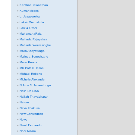
Kanthar Balanathan
Kumar Moses
L. Jayasooriya
Laksiri Warnakula
Law & Order
MahamahaRaja
Mahinda Rajapaksa
Mahinda Weerasinghe
Malin Abeyatunga
Malinda Seneviratne
Mario Perera
MD Pathik Hasan
Michael Roberts
Michelle Alexander
N.A.de S. Amaratunga
Nalin De Silva
Nalliah Thayabharan
Nature
Nava Thakuria
New Constitution
News
Nimal Fernando
Noor Nizam