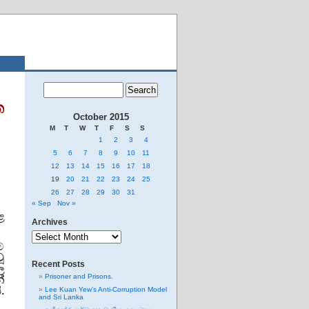
ත
October 2015
M
T
W
T
F
S
S
1
2
3
4
5
6
7
8
9
10
11
12
13
14
15
16
17
18
19
20
21
22
23
24
25
26
27
28
29
30
31
« Sep
Nov »
ළ
Archives
Archives
්
වූ
Recent Posts
ල
Prisoner and Prisons.
්
.
Lee Kuan Yew’s Anti-Corruption Model
and Sri Lanka