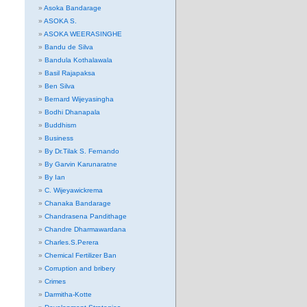
Asoka Bandarage
ASOKA S.
ASOKA WEERASINGHE
Bandu de Silva
Bandula Kothalawala
Basil Rajapaksa
Ben Silva
Bernard Wijeyasingha
Bodhi Dhanapala
Buddhism
Business
By Dr.Tilak S. Fernando
By Garvin Karunaratne
By Ian
C. Wijeyawickrema
Chanaka Bandarage
Chandrasena Pandithage
Chandre Dharmawardana
Charles.S.Perera
Chemical Fertilizer Ban
Corruption and bribery
Crimes
Darmitha-Kotte