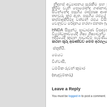
නිදහස් අධ්‍යාපනය සුරැකීම සහ නගා
කිරීම වැනි පොරොන්දු ගණනා
සිටින්නේද පසුගිය රාජපක්‍ෂ 
තහවුරු කර ඇත. පසුගිය රජයේ 
කප්පාදුකිරීම්ද වත්මන් රජය විසි
වෙනුවට මර්දනය හරහා ජනතා ඉල්
HNDA සිසුන්ට සාධාරණ විසඳුම
විරෝධතාවයේදී ශිෂ්‍ය ශිෂ්‍යාව
ඉදිරියේදී කුමන බාධාවීම් පැමි
කරන තුරු අඛණ්ඩව මෙම අරගලය දි
ස්තුතියි.
මෙයට
විශ්වාසී,
ධම්මික රුවන් කුමාර
(කැඳවුම්කරු)
Leave a Reply
You must be
logged in
to post a comment.