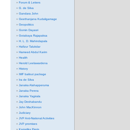
Forum & Letters
G. de Silva
Gandara John
Geethanjana Kudaligamage
Geopolitics
Gomin Dayasri
Gotabaya Rajapaksa
H. L. D. Mahindapala
Hafizur Talukdar
Hameed Abdul Karim
Health
Herold Leelawardena
History
IMF bailout package
Ira de Silva
Janaka Alahapperuma
Janaka Perera
Janaka Yagirala
Jay Deshabandu
John MacKinnon
Judiciary
JVP Anti-National Activities
JVP promises
Kamalika Pieris