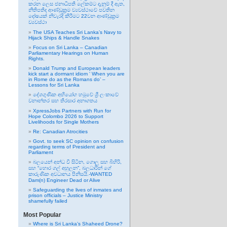
කරන ලෙස ජනාධිපති ලේකම්ට දැනුම් දී ඇත,
නීතිපතිද ආණ්ඩුක්‍රම ව්‍යවස්ථාවේ පවතින
දෝෂයක් නිවැරදි කිරීමට 22වන ආණ්ඩුක්‍රම
ව්‍යවස්ථා
The USA Teaches Sri Lanka’s Navy to
Hijack Ships & Handle Snakes
Focus on Sri Lanka – Canadian
Parliamentary Hearings on Human
Rights.
Donald Trump and European leaders
kick start a dormant idiom ‘ When you are
in Rome do as the Romans do’ –
Lessons for Sri Lanka
දේශගුණික අභියෝග හමුවේ ශ්‍රී ලංකාවේ
වනාන්තර සහ තිරසාර අනාගතය
XpressJobs Partners with Run for
Hope Colombo 2026 to Support
Livelihoods for Single Mothers
Re: Canadian Atrocities
Govt. to seek SC opinion on confusion
regarding terms of President and
Parliament
බලයෙන් අන්ධ වී සිටින, ගොලු සහ බිහිරි,
සහ “හොර ගල් අහුලන”, බලධාරින් ගේ
කාරුණික අවධානය පිනිසයි.-WANTED
Dam(n) Engineer Dead or Alive
Safeguarding the lives of inmates and
prison officials – Justice Ministry
shamefully failed
Most Popular
Where is Sri Lanka’s Shaheed Drone?