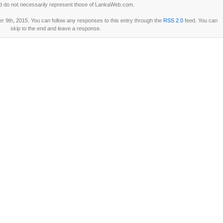
d do not necessarily represent those of LankaWeb.com.
9th, 2015. You can follow any responses to this entry through the
RSS 2.0
feed. You can
skip to the end and leave a response.