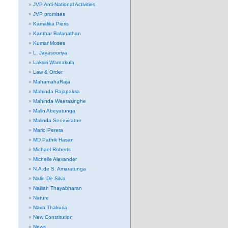
JVP Anti-National Activities
JVP promises
Kamalika Pieris
Kanthar Balanathan
Kumar Moses
L. Jayasooriya
Laksiri Warnakula
Law & Order
MahamahaRaja
Mahinda Rajapaksa
Mahinda Weerasinghe
Malin Abeyatunga
Malinda Seneviratne
Mario Perera
MD Pathik Hasan
Michael Roberts
Michelle Alexander
N.A.de S. Amaratunga
Nalin De Silva
Nalliah Thayabharan
Nature
Nava Thakuria
New Constitution
News