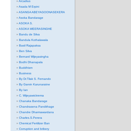
Arcadius
Asada M Erpini
ASANGA ABEYAGOONASEKERA
Asoka Bandarage
ASOKA S.
ASOKA WEERASINGHE
Bandu de Silva
Bandula Kothalawala
Basil Rajapaksa
Ben Silva
Bernard Wijeyasingha
Bodhi Dhanapala
Buddhism
Business
By Dr.Tilak S. Fernando
By Garvin Karunaratne
By Ian
C. Wijeyawickrema
Chanaka Bandarage
Chandrasena Pandithage
Chandre Dharmawardana
Charles.S.Perera
Chemical Fertilizer Ban
Corruption and bribery