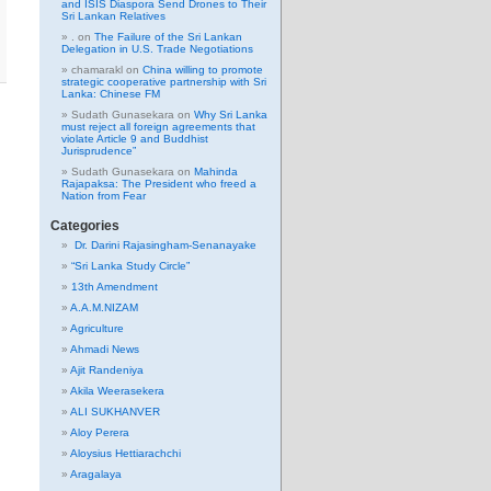
and ISIS Diaspora Send Drones to Their
Sri Lankan Relatives
.
on
The Failure of the Sri Lankan
Delegation in U.S. Trade Negotiations
chamarakl
on
China willing to promote
strategic cooperative partnership with Sri
Lanka: Chinese FM
Sudath Gunasekara
on
Why Sri Lanka
must reject all foreign agreements that
violate Article 9 and Buddhist
Jurisprudence”
Sudath Gunasekara
on
Mahinda
Rajapaksa: The President who freed a
Nation from Fear
Categories
Dr. Darini Rajasingham-Senanayake
“Sri Lanka Study Circle”
13th Amendment
A.A.M.NIZAM
Agriculture
Ahmadi News
Ajit Randeniya
Akila Weerasekera
ALI SUKHANVER
Aloy Perera
Aloysius Hettiarachchi
Aragalaya