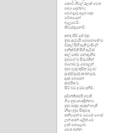
කොටි හිවල් රැලක් වෙත
පාවා දෙන්නට
වෙර දැරූ අයුර දෙස
මවිතයෙන්
බැලුවෙමි.
තිගැස්සුනෙමි.
අනද හිමි සේ එදා
නුඹ ඇවැසි මොහොතේ ම
විකල් සිහි ඇති වුණි ද?
ඉනික්බිති සිහි ඇවිත්
කල් යත්ම නොදැනීම
නුඹගේ ම සිරුරතින්
එගොඩ වූ යමපලුන්
නුඹ පැතූ තුසිත ලොව
සුණුවිසුණු කරනයුරු
දැක ‍බොහෝ
කම්පිත ව
සිටි බව ද මම දනිමි.
අචින්තිතම්පි භවති
ගිය නුවණ අදින්නට
නුඹ සතුව ඇතුන් නැති
නිසා නුඹ සිතුවාද
තනියෙන් ම මෙසේ ගොස්
උන් අරන් යළිත් මේ
ලක් පොළොව
වෙත එන්න.