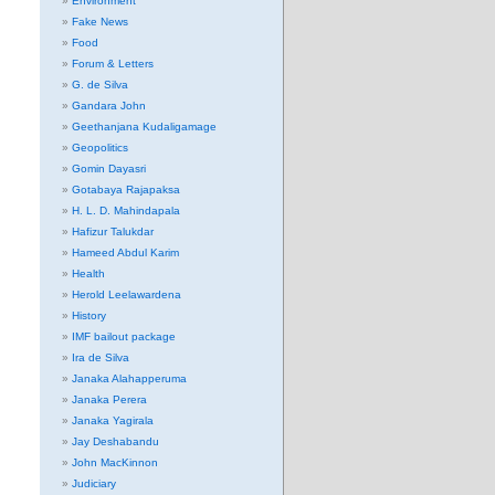
Environment
Fake News
Food
Forum & Letters
G. de Silva
Gandara John
Geethanjana Kudaligamage
Geopolitics
Gomin Dayasri
Gotabaya Rajapaksa
H. L. D. Mahindapala
Hafizur Talukdar
Hameed Abdul Karim
Health
Herold Leelawardena
History
IMF bailout package
Ira de Silva
Janaka Alahapperuma
Janaka Perera
Janaka Yagirala
Jay Deshabandu
John MacKinnon
Judiciary