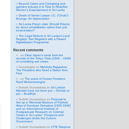
Beyond Cakes and Caregiving and
garment industry It Is Time to Redefine
Women’s Empowerment in Sri Lanka
Death of Senior Lawyer J.C. (“Chula”)
Boange -An Appreciation
Sri Lanka Prison crisis: Should Prisons
be about rehabilitation rather than just
incarceration?
The Legal Defects in Sri Lanka’s Land
Registry: Two Registers with a Flawed
Digitalisation Programme
Recent comments
.
on
Clear Japan’s name from the
records of the Tokyo Trials (1946 – 1948)
of committing war crimes
Gunasinghe
on
Mahinda Rajapaksa:
The President who freed a Nation from
Fear
.
on
The arrest of Former President
Ranil Wickremesinghe
Sudath Gunasekara
on
Sri Lankan
Marxists have not been pro – Sinhala or
pro – Buddhist
Sudath Gunasekara
on
Proposal to
Set up a “Memorial Museum of Patriotic
Wars of Kandyan Sinhalese (1505-1848)
and an International Institute of
Postgraduate Research on Colonial
Crimes in Sri Lanka” -Prospects and
Challenges Under the Current
Government
Sudath Gunasekara
on
LTTE Diaspora