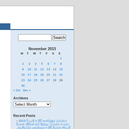
November 2015
M
T
W
T
F
S
S
1
2
3
4
5
6
7
8
9
10
11
12
13
14
15
16
17
18
19
20
21
22
23
24
25
26
27
28
29
30
« Oct
Dec »
Archives
Archives
Recent Posts
2015 දී වැරදි ඉංග්‍රීසි ආණ්ඩුක්‍රම ව්‍යවස්ථා
පිටපත ඉදිරිපත් කර සිදුකළ ව්‍යවස්ථා වංචාව..
..(මැතිවරණ කොමිසමද ඉංග්‍රීසි පිටපත නිවැරදි