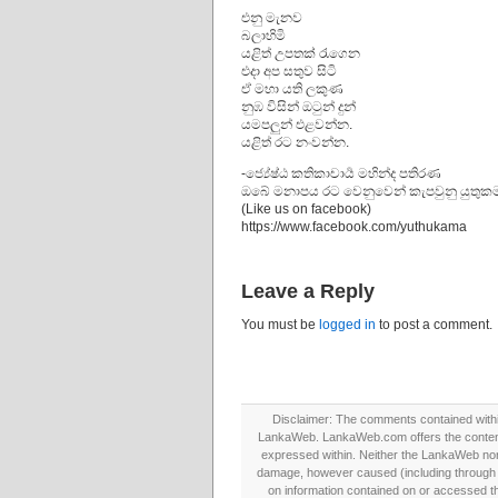
එනු මැනව
බලාහිමි
යළිත් උපතක් රැගෙන
එදා අප සතුව සිටි
ඒ මහා යති ලකුණ
නුඹ විසින් ඔටුන් දුන්
යමපලුන් එළවන්න.
යළිත් රට නංවන්න.
-ජ්‍යේෂ්ඨ කතිකාචාර්‍ය මහින්ද පතිරණ
ඔබේ මනාපය රට වෙනුවෙන් කැපවුනු යුතුකම
(Like us on facebook)
https://www.facebook.com/yuthukama
Leave a Reply
You must be
logged in
to post a comment.
Disclaimer: The comments contained within 
LankaWeb. LankaWeb.com offers the contents
expressed within. Neither the LankaWeb nor t
damage, however caused (including through neg
on information contained on or accessed thr