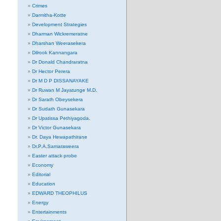
Crimes
Darmitha-Kotte
Development Strategies
Dharman Wickremeratne
Dharshan Weerasekera
Dilrook Kannangara
Dr Donald Chandraratna
Dr Hector Perera
Dr M D P DISSANAYAKE
Dr Ruwan M Jayatunge M.D.
Dr Sarath Obeysekera
Dr Sudath Gunasekara
Dr Upatissa Pethiyagoda.
Dr Victor Gunasekara
Dr. Daya Hewapathirane
Dr.P.A.Samaraweera
Easter attack probe
Economy
Editorial
Education
EDWARD THEOPHILUS
Energy
Entertainments