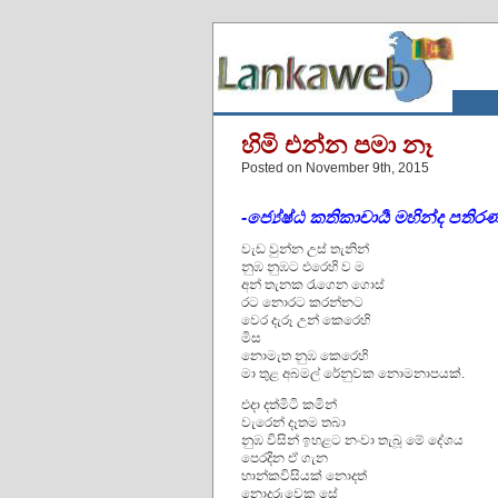
හිමි එන්න පමා නෑ
Posted on November 9th, 2015
-ජ්‍යේෂ්ඨ කතිකාචාර්‍ය මහින්ද පතිර
වැඩ වුන්න උස් තැනින්
නුඹ නුඹට එරෙහි ව ම
අන් තැනක රැගෙන ගොස්
රට නොරට කරන්නට
වෙර දැරූ උන් කෙරෙහි
මිස
නොමැත නුඹ කෙරෙහි
මා තුළ අබමල් රේනුවක නොමනාපයක්.
එදා දත්මිටි කමින්
වැරෙන් දෑතම තබා
නුඹ විසින් ඉහළට නංවා තැබූ මේ දේශය
පෙරදින ඒ ගැන
හාන්කවිසියක් නොදත්
නොදරුවෙකු සේ