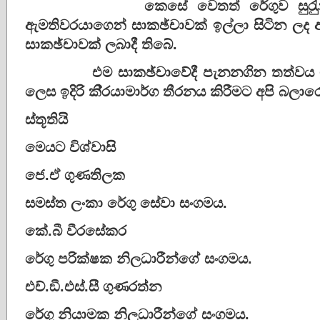
කෙසේ වෙතත් රේගුව සුරැුකීමේ සන
ඇමතිවරයාගෙන් සාකඡ්චාවක් ඉල්ලා සිටින ලද අ
සාකඡ්චාවක් ලබාදී තිබේ.
එම සාකඡ්චාවේදී පැනනගින තත්වය මත ර
ලෙස ඉදිරි කි‍්‍රයාමාර්ග තීරනය කිරීමට අපි බලාර
ස්තූතියි
මෙයට විශ්වාසි
ජෙ.ඒ ගුණතිලක
සමස්ත ලංකා රේගු සේවා සංගමය.
කේ.බී වීරසේකර
රේගු පරික්ෂක නිලධාරීන්ගේ සංගමය.
එච්.ඞී.එස්.සී ගුණරත්න
රේගු නියාමක නිලධාරීන්ගේ සංගමය.