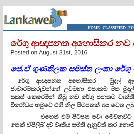
HOME
|
CLASSIFIED
|
FO
රේගු ආඥාපනත අහොසිකර නව 
Posted on August 31st, 2016
ජෙ.ඒ ගුණතිලක සමස්ත ලංකා රේගු
රේගු ආඥාපනත අහෝසිකර මුදල් ඇම
ජාවාරම්කරුවන්ගේ උවමනා එපාකම් මත මුදල
සකස් කෙරෙමින් තිබූ නව රේගු පනතට වෘත්තීය
විරෝධය හමුවේ එහි නිල පිටපතක් අප වෙත ලබ
එහෙත් එම පිටපත පවා මේවනවිට වෙ
තෙක් ඒපිලිබ`දව වෘතීය සමිති දැනුවත් කර නොම