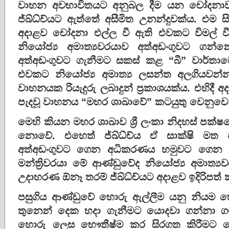
වාහන අවභාවිතයට අනුබල දීම යන චෝදනාව
ජ්ඛ්ධ්ච්යට ඇත්තේ අසීමිත උනන්දුවක්ය. එම 
අදාළව චෝදනා එල්ල වී ඇති එවකට විමල් වී
නියෝජ්‍ය
අමාත්‍යවරයාව අත්අඩංගුවට ගන්නේ
අත්අඩංගුවට ගැනීමට සකස් කළ “බී” වාර්
එවකට නියෝජ්‍ය අමාත්‍ය ලසන්ත අලගියවන්න
වාහනයක රියැදුරු ලබාදුන් ප්‍රකාශයක්ය. එහිදී 
පැදවූ වාහනය “මහර ශාඛාවේ” කටයුතු වෙනුවෙ
මෙහි කියන මහර ශාඛාව ශ්‍රී ලංකා නිදහස් පක්ෂ
නොවේ. එහෙත් ජ්ඛ්ධ්ච්ය ඒ සාක්ෂි මත
අත්අඩංගුවට ගෙන අධිකරණය හමුවට ගෙන 
මන්ත්‍රිවරයා මේ ආණ්ඩුවේද නියෝජ්‍ය අමාත්
උදාහරණ ඕනෑ තරම් ජ්ඛ්ධ්ච්යට අදාළව ඉදිරිපත්
පසුගිය ආණ්ඩුවේ හොරු ඇල්ලීම යනු නියම 
තුනෙන් දෙක හදා ගැනීමට යොදවා ගන්නා ගම
හොරු ලෙස භෞතීෂ්ම කර සිරගත කිරීමට 