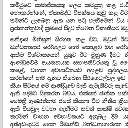
කමිටුවේ සාමාජිකයකු ලෙස කටයුතු කළ ජ.
නොකරන්නේ, ඒකාබද්ධ විපක්ෂය කුඩු කළ විට 
තමන්ට ලැබෙනු ඇත යන පටු හැඟීමෙන් විය 
ප්‍රජාතන්ත්‍රවාදී ක්‍රමයේ සිදුව තිබෙන විකෘතියට ඔ
නි‍ෙදාස් මිනිසුන් සිරගත කළ විට, ඔවුන්
බන්ධනාගාර රෝහලට හෝ කොළඹ මහ රෝහල
ආත්ම විශ්වාසයෙන් යුතුව ඊට මුහුණ දීමට න
ආණ්ඩුවේම ආයතනයක සභාපතිවරයකු වූ මෛත්‍ර
කළේ, වාහන අවභාවිතයට අදාළව පුද්ගලය
කරන්නේ නම් දැනට තිබෙන සිරගෙවල්වල ඉඩ ම
කියා සිටියේ මේ ආණ්ඩුවේ මැති ඇමැතිවරු ස
ඇති පදමට සිදුකරන බවය. එක්සත් ජාතික පක්ෂය
මෛත්‍රි ගුණරත්නම එසේ කියනා විට නීතිය ක්‍
ඇති වියවුල වටහා ගැනීමට තවත් සාක්ෂි අවශ්
කරමින් වාහන අවභාවිතයට අනුබල දීම 
අත්අඩංගුවට ගෙන රිමාන්ඩ් බන්ධනාගාරගත 