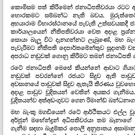
කොමිසම පත් කිරීමෙන් ජනාධිපතිවරයා රටට 
හොරකමට සම්බන්ධ නැති බවය. මුරුත්තෙට
අභයාරාම විහාරස්ථානයේ පැවැති උත්සවයකදී ජ
කාර්යාලයෙන් නීතිපතිවරයා වෙත අදාළ ප්‍රශ
සොයා බැලූ විට දැනගන්නට ලැබුණේ, මහ බැංකු
පැවැරීමට නීතිපති දෙපාර්තමේන්තුව සූදානම්
අපරාධ නඩුවක් ගොනු කිරීමට තමන් ජනාධිපති
රටේ ජනාධිපති මෙසේ කියන්නේ ආවාට ගියාට 
නඩුවක් පවරන්නේ රජයට සිදුව ඇති පාඩ
අවසානයේ පාඩුවක් සිදුව ඇතැයි තීරණය වුවහො
අදාළ පාඩුව චූදිතයන් වෙතින් අයකර ගැනීමය. 
චූදිතයන්ව අත්අඩංගුවට ගෙන රිමාන්ඩ් බන්ධනාග
මහ බැංකු මගඩියෙන් රටේ ආර්ථිකයට එල්ල ව
අර්ජුන් මහේන්ද්‍රන් අධිපතිවරයා තම බෑනාග
ගැනීම සඳහා බැඳුම්කර පොලී අනුපාතය අසාමාන