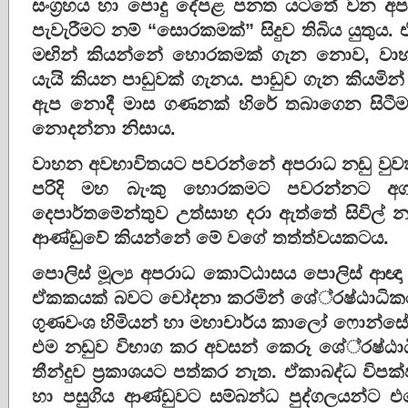
සංග්‍රහය හා පොදු දේපළ පනත යටතේ වන අප
පැවැරීමට නම් “සොරකමක්” සිදුව තිබිය යුතුය. එ
මඟින් කියන්නේ හොරකමක් ගැන නොව, වාහන 
යැයි කියන පාඩුවක් ගැනය. පාඩුව ගැන කියමි
ඇප නොදී මාස ගණනක් හිරේ තබාගෙන සිටීමට වෙ
නොදන්නා නිසාය.
වාහන අවභාවිතයට පවරන්නේ අපරාධ නඩු වුවත
පරිදි මහ බැංකු හොරකමට පවරන්නට අගම
දෙපාර්තමේන්තුව උත්සාහ දරා ඇත්තේ සිවිල් න
ආණ්ඩුවේ කියන්නේ මේ වගේ තත්ත්වයකටය.
පොලිස් මූල්‍ය අපරාධ කොට්ඨාසය පොලිස් ආඥ
ඒකකයක් බවට චෝදනා කරමින් ශේ්‍රෂ්ඨාධිකර
ගුණවංශ හිමියන් හා මහාචාර්ය කාලෝ ෆොන්ස
එම නඩුව විභාග කර අවසන් කෙරූ ශේ්‍රෂ්ඨා
තීන්දුව ප්‍රකාශයට පත්කර නැත. ඒකාබද්ධ විපක්
හා පසුගිය ආණ්ඩුවට සම්බන්ධ පුද්ගලයන්ට එ