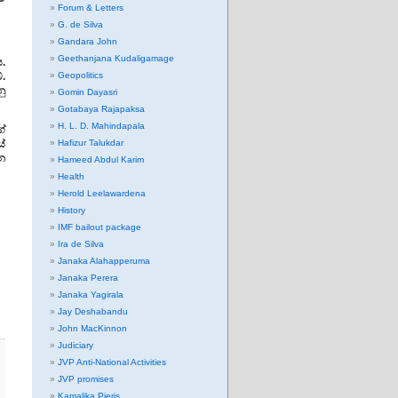
Forum & Letters
G. de Silva
Gandara John
Geethanjana Kudaligamage
.
.
Geopolitics
නු
Gomin Dayasri
Gotabaya Rajapaksa
H. L. D. Mahindapala
ේ
ේ
Hafizur Talukdar
න
Hameed Abdul Karim
Health
Herold Leelawardena
History
IMF bailout package
Ira de Silva
Janaka Alahapperuma
Janaka Perera
Janaka Yagirala
Jay Deshabandu
John MacKinnon
Judiciary
JVP Anti-National Activities
JVP promises
Kamalika Pieris