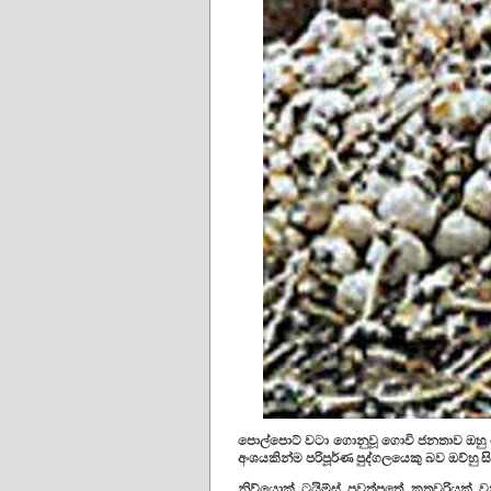
පොල්පොට් වටා ගොනුවූ ගොවි ජනතාව ඔහු 
අංශයකින්ම පරිපූර්ණ පුද්ගලයෙකු බව ඔව්හු ස
නිව්යොක් ටයිම්ස් පුවත්පතේ කතුවරියක්