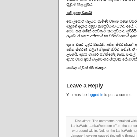
දඬුවම් කළ යුතුය.
මේ
ශුන්
වසරයි
පොල්පොට් බලයට පැමිණි වහාම ශුන්‍ය වසර 
ඔහුගේ අදහස අනුව කම්පුචියාව ධනවාදයේ, බට
මෙම අංශ මගින් අපවිත්‍ර වූ කම්පුචියාව සුප
ලැබේ. ඒ සඳහා අතිතයේ හා වර්තමානයේ අංගය
ශුන්‍ය වසර ශුද්ධ වසරකි. අතීත ස්මරණයන
අතීත ස්මරණ වලින් නිදහස් කිරීම මගිනි. 
උපතයි. ශුන්‍ය වසරේ පන්තිභේද නැත. පාසල
ශුන්‍ය වසර අළුත් බලපොරොත්තුවක සේයාවක් 
වෛද්‍ය රුවන් එම් ජයතුංග
Leave a Reply
You must be
logged in
to post a comment.
Disclaimer: The comments contained within 
LankaWeb. LankaWeb.com offers the contents
expressed within. Neither the LankaWeb nor t
damage, however caused (including through neg