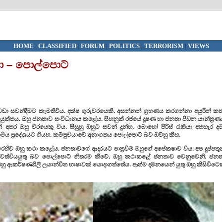
HOME
|
CLASSIFIED
|
FORUM
|
POLITICS
|
TERRORISM
|
VIEWS
ා – පොල්පොට්
වඩා සවන්දීමට කැමතිවිය. දක්ෂ ගුරුවරයෙකි. අසන්නන් ග්‍රහණය කරගන්නා අයුරින් කත
් යුක්තය. ඔහු ජනතාව සංවිධානය කළේය. සිහනුක් රජයේ දූෂණ හා ජනතා පීඩන යාන්ත්‍රණ
 අතර ඔහු වීරයෙකු විය. සිසුහු ඔහුට සවන් දුන්හ. බොහෝ පිරිස් රැකියා අතහැර දම
්‍රාමීය ප්‍රදේශයට ගියහ. කම්පුචියාවේ අනාගතය පොල්පොට් බව ඔව්හු කීහ.
එරෙහිව ඔහු කථා කළේය. ජනතාවගේ ආදරයට පාත්‍රවීම ඔහුගේ අපේක‍ෂාව විය. අප දුප්පතු
 ජීවත්වියයුතු බව පොල්පොට් නිතරම කීවේ. ඔහු කථාකළේ ජනතාව වෙනුවෙනි. ජනත
ඔහු ආකර්ෂණශීලි ලයාන්විත භාෂාවක් යොදාගත්තේය. ආත්ම දමනයෙන් යුතු ඔහු කිසිවිටෙ