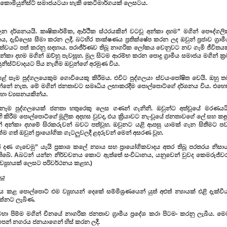
 කොමියුනිස්ට් සමාජයටයා හැකි කෙටිමාර්ගයක් ලෙසටය.
 දර්ශනයයි. කෘෂිකාර්මික, ආර්ථීක ස්ථරයකින් වටවූ අන්කා දහම” මගින් පෞද්ගලි
නය, දැඩිලෙස සීමා කරන ලදී. බටහිර තාක්ෂණය ප්‍රතික්ෂේප කරන ලද ඔවුන් ප්‍රජාව ග්‍රාම
ධත්වයට පත් කරනු සඳහාය. පරාජීර්ණව තිබූ නාගරික ලෝකය වෙනුවට නව ගැමි ජීවිතයක
න්කා දහම මගින් ඔව්හු පැවසූහ. මුල සිටම ආරම්භ කරන පොදු ග්‍රාමීය සමාජය මගින් ක්‍
ිස්ට්වාදයට පිය නැගීම ඔවුන්ගේ අරමුණ විය.
 සෑම පුද්ගලයෙකුම ගොවියෙකු කිරීමය. එවිට පුද්ගලයා ස්වයංපෝෂිත වෙයි. ඔහු ත
න්නේ නැත. මේ මගින් ජනතාවට සමෘධිය ලඟාකරදීම පොල්පොට්ගේ දර්ශනය විය. එහෙත
ා ව්‍යසනයකින්ය.
ඕනෑම පුද්ගලයෙක් ජනතා හතුරෙකු ලෙස ගණන් ගැනිනි. ඔවුන්ට අත්වූයේ මරණයයි
කිරීම පොල්පොට්ගේ මූලික අදහස වුවද, එය ක්‍රියාවට නැංවූයේ ජනතාවගේ ලේ සහ කඳුළ
 අන්කා දහමේ සිරකරුවන් බවට පත්වූහ. ඔවුනට යළි ආපසු යාමක් ගැන සිතීමට පව
ම ගත් ඔවුන් ප්‍රායෝගික ගැටලුවලදී ළදරුවන් මෙන් අසරණ වූහ.
ණ ගෑවෙමු” යැයි ප්‍රකාශ කලේ න්‍යාය සහ ප්‍රායෝගිකවාදය අතර තිබූ පරතරය නිසාය
බේ. Aබටන් යන්න නිර්වචනය කොට ඇත්තේ සංවිධානය, යනුවෙන් වුවද කෙමරූජ්වර
්‍යුහයක් ලෙසට පරිවර්ථනය කළහ.)
යාය
කළ පොල්පොට් එම ව්‍යුහයන් දෙකේ සම්මිශ්‍රණයෙන් යුත් අළුත් න්‍යායක් එළි දැක්වී
 දක්නට ලැබිණ.
ේ මහා පිම්ම මගින් චීනයේ නාගරික ජනතාව ග්‍රාමීය ප්‍රදේශ කරා පිටමං කරනු ලැබීය. ම
පෙන් නගරය ජනයාගෙන් හිස් කරන ලදී.