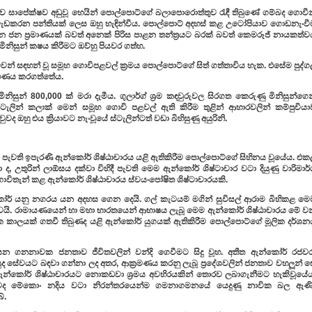
ාව සාපේක්ෂව අඩුවූ හෙයින් පොල්පොට්ගේ බලාපොරොත්තුව රැඳී තිබුණේ ගම්බද ගොවීන
ැඩකරන පන්තියක් ලෙස ඔහු හැඳින්වීය. පොල්පොට් අදහස් කළ උටෝපියාව ගොඩනැංවී
 ජන ප්‍රමාණයක් බවත් අනෙක් පිරිස පාළන තන්ත්‍රයට බරක් බවත් කෙමරූජ් නායකත්ව
ිනිසුන් ක‍ෂය කිරීමට ඔව්හු පියවර ගත්හ.
නුවෙන් සඳහන් වූ සමූහ ගොවිපළවල් ක්‍රමය පොල්පොට්ගේ සිත් ගත්තාවිය හැක. එසේම පුද්
ග්‍රහණය කරගත්තේය.
නිසුන් 800,000 ක් මරා දැමීය. ගුලාර්ග් ශ්‍රම කඳවුරුවල සිරගත කෙරුණු මිනිසුන්ගෙ
ස්ටැලින් කලාක් මෙන් සමූහ ගොවි පළවල් ඇති කිරීම තුළින් ආහාරවලින් කම්පුචියා
හු එය ක්‍රියාවට නැංවූයේ ස්ටැලින්ටත් වඩා බිහිසුණු අයුරිනි.
ියාවේ පැවති ඉපැරණි ඇන්කෝර් ශිෂ්ඨාචාරය යළි ඇතිකිරීම පොල්පොට්ගේ සිහිනය වූයේය. එ
 ද, උතුරින් ලාඕසය දක්වා විහිදී පැවති මෙම ඇන්කෝර් ශිෂ්ටාචාර වටා දියුණු වාරිමාර
ොවිතැන් කළ ඇන්කෝර් ශිෂ්ඨාචාරය ස්වයංපෝෂිත ශිෂ්ටාචාරයකි.
ෝර් යනු නගරය යන අදහස ගෙන දෙයි. ගල් කැටයම් මගින් සුවිසල් ආරාම බිහිකළ මෙ
වයි. රාමායණයෙන් හා මහා භාරතයෙන් ආභාෂය ලැබූ මෙම ඇන්කෝර් ශිෂ්ඨාචාරය මේ ව
ික කාලයක් ගතවී තිබුණද යළි ඇන්කෝර් යුගයක් ඇතිකිරීම පොල්පොට්ගේ මූලික දර්ශන
න ගනනාවක ජනතාව ජීවිතවලින් වන්දි ගෙවීමට සිදු වූහ. අතීත ඇන්කෝර් රජවර
ද සේවයට බඳවා ගන්නා ලද අතර, ආක්‍රමණය කරනු ලැබූ ප්‍රදේශවලින් ජනතාව වහලූන් ස
 ඇන්කෝර් ශිෂ්ඨාචාරයට නොකඩවා ශ්‍රමය අවහිරයකින් තොරව ලබාගැනීමට හැකිවූයේය
 තවද මේකොං නදිය වටා නිරන්තරයෙන්ම ගමනාගමනයේ යෙදුණු නාවික බල ඇණි
ේ.