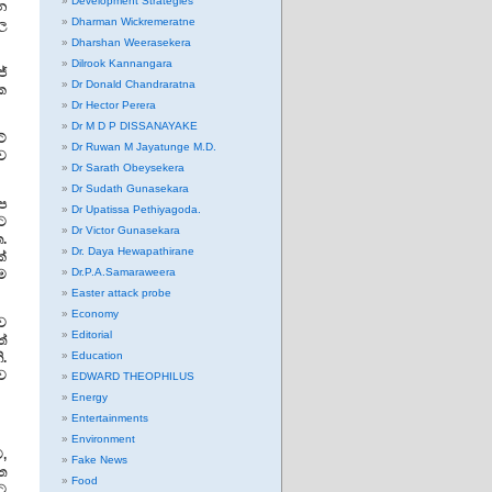
Development Strategies
යන
Dharman Wickremeratne
බල
Dharshan Weerasekera
Dilrook Kannangara
්
Dr Donald Chandraratna
ක
Dr Hector Perera
Dr M D P DISSANAYAKE
්
Dr Ruwan M Jayatunge M.D.
ව
Dr Sarath Obeysekera
Dr Sudath Gunasekara
ප
Dr Upatissa Pethiyagoda.
ට
Dr Victor Gunasekara
ත.
Dr. Daya Hewapathirane
ක්
Dr.P.A.Samaraweera
ම
Easter attack probe
Economy
ව
Editorial
්
Education
.
ව
EDWARD THEOPHILUS
Energy
Entertainments
Environment
,
Fake News
ත
Food
ට