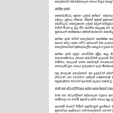
පොල්පොට් තමදේශපාලන න්‍යාය විග්‍රහ කළේ
අන්කා
දහම
කෙමරූජ්වරු අදහන ලද්දේ අන්කා” දේශපාලන
දේපල, පුද්ගල නිදහස, නිදහස් අදහස් ප්‍රකාශ
ඉඩම්වලට කොටුකරන ලද්දේ ඔවුන් පාරිශුද්
මගින් සියළු දෑ මුල සිට ආරම්භ කළයුතු බව අ
ක්‍රමයෙන් තාක්ෂණය අත්පත් කරගෙන කොමියුන
අන්කා දහම මගින් පොල්පොට් අපේක්ෂා කළේ
ආහාර වේල සඳහා එවිට අන්‍යයන් මත යැපෙ
පොල්පොට්ගේ අත්හදාබැලීම කෙළවර වූයේ මහ
අන්කා දහම අනුව ගොවිබිම අප්‍රිය කළ 
සමානාත්මාවය රජයන සමෘධිමත් ලොවක් බිහි 
මතින්ය. කාලයත් සමඟ කෙමරූජ් නායකයන්
නොහැකි වූහ. න්‍යාය ගුරුකොට සෑම තීරණයක්
පසු කාලෙක පොල්පොට් අප ළදරුවන් මෙන් ද
(Aබටන් යන වචනවට තේරුම් ගණනාවක් ති
පසුකාලීනව Aබටන් ආගමක් ලෙසට සකස් වූ ව
මාඕ
සහ
ස්ටැන්ලිවාදය
සමඟ
පොල්පොට්
න්
මාඕ සහ ස්ටැන්ලිගේ දේශපාලන ව්‍යුහය අගය 
ජාතිවාදය හා නට්සි අදහස් ද මෙම න්‍යාය තුළ
සභාපති මාවෝ විසින් හඳුන්වාදුන් ප්‍රගතිය
ක්‍රමවේදය ආදර්ශයට ගත් පොල්පොට් නොන් 