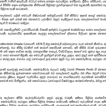
කෝර් වාසීන් අසල්වැසි රටවල් සමඟද සබඳතා පැවැත්වූහ. ඉන්දියාව, ග්‍රීසිය, පර්සියාව, 
පිරිහීම සඳහා හේතුකාරක කිහිපයක් පිළිබඳව පුරාවිද්‍යාඳයෝ මත පළකරති. අභ්‍යන්තර 
 පිළිගත හැකි සාධකවේ.
ූ පොල්පොට් යළිත් මෙවැනි ශිෂ්ඨාරයක් කම්පුචියාවේ බිහි කිරීමට අදහස් කළේ කෙමරූජ
ම මිසක අන් යමක් තම ජනතාවට ලබාදීමට ඔහුට හැකිවූයේ නැත. පොල්පොට්ගේ මාර
ැන් වී මරණයට පත්වූහ.
වේ කොමියුනිස්ට් උටෝපියාවකි. විකෘති අන්දමට වැළඳගත් මාක්ස්වාදය හරහා පොල්පොට
හයකි. පැරනොයිඩ ආකෘතියක තැනුනු පොල්පොට්ගේ දර්ශනය මිලියන තුනක ජනතා
ollectivist Utopia වශයෙනි. 1978 දී ඔහු කෙමරුජ් දේශපාලනය ගැන මෙසේ කීවේය. අ
ෙමු. එය කිසිඳු රටකින් ගත් කාබන් කොපියක් නොවේ. අපි කිසිම රටක් ගුරුකො
ීම් මේ සඳහා භාවිතා කරමු. ගතානුගතික පාසැල්, විශ්වවිද්‍යාල අපගේ නව ක්‍රමය තුල නැ
වයට පෙර බොහෝ තිබුණි. අප මෙවැනි සුන්බුන් ඉවත් කළ යුතුය. අපට මුදල් හෝ ආර්ථීකය
 කරනු ඇත. නගරය යනු ධනවාදයේ දුගඳ හමන අසූචි වල බව කෙමරූජ්වරු පැවසූහ. එ
ුණේ සැඟවුණු වෛරයකි. කෙමරුජ්වරු බලයට පත්වූ වහාම Phnom Penh හි ජනතා
අහිංසක කිසිවෙකු සූරානොකන කොට්ඨාශයක් බව පොල්පොට් ඇදහීය. එම නිසා ඔවුන් වඩාත
රය දූෂිතය. ඔහුගේ ෆැන්ටසිය අනුව නගරයට හා නාගරිකයන්ට පැවත්මක් නොතිබිනි
යා හෙවත් නව මිනිසුන්ය. මේ කොට්ඨාශය ධනවාදයේ විෂමචක්‍රය කරකවන්නන්ය. ඔව්හු න
බඳ කල්පනා කිරීම කැමරුජ්වරුන්ට අනුව දරුණු වරදකි. අතීතය පිළිබඳ ශෝකවීම
 කෙමරුජ්වරු පැවසූහ. අතීතය පිළිබඳ මතකය රෝගයකි. අතීතයට පැවැත්මක් නැත. අතී
් අතීතය පිළිබඳ කල්පනා කරන්නා රෝගියෙකි. නැතහොත් කඩාකප්පල්කරුවෙකි. ඔවුන්