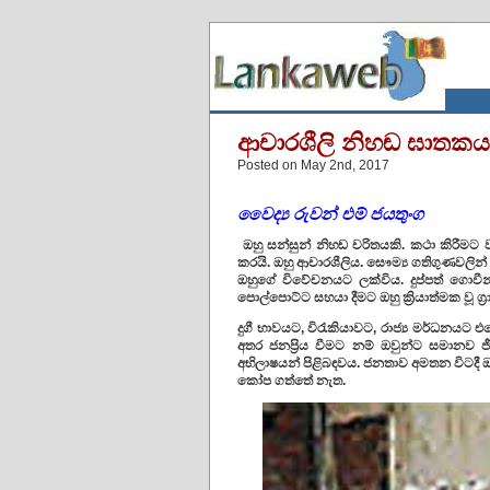
ආචාරශීලි නිහඬ ඝාතකය
Posted on May 2nd, 2017
වෛද්
රුවන්
එම්
ජයතුංග
ඔහු සන්සුන් නිහඬ චරිතයකි. කථා කිරීමට 
කරයි. ඔහු ආචාරශීලිය. සෞම්‍ය ගතිගුණවලින
ඔහුගේ විවේචනයට ලක්විය. දුප්පත් ගොවීන්
පොල්පොට්ට සහයා දීමට ඔහු ක්‍රියාත්මක වූ ග
දුගී භාවයට, විරැකියාවට, රාජ්‍ය මර්ධනයට 
අතර ජනප්‍රිය වීමට නම් ඔවුන්ට සමානව
අභිලාෂයන් පිළිබඳවය. ජනතාව අමතන විටදී 
කෝප ගත්තේ නැත.