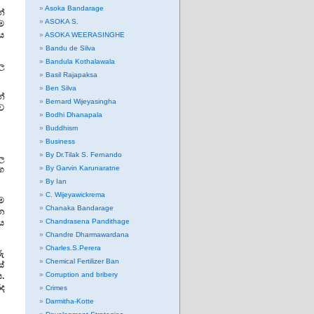
Asoka Bandarage
්
ASOKA S.
ම
ය
ASOKA WEERASINGHE
Bandu de Silva
Bandula Kothalawala
ගල
Basil Rajapaksa
Ben Silva
න්
Bernard Wijeyasingha
ව
Bodhi Dhanapala
Buddhism
Business
By Dr.Tilak S. Fernando
කල
By Garvin Karunaratne
්ග
By Ian
C. Wijeyawickrema
ම
Chanaka Bandarage
න
Chandrasena Pandithage
ය
Chandre Dharmawardana
Charles.S.Perera
ු
Chemical Fertilizer Ban
ේ
Corruption and bribery
.
ද
Crimes
Darmitha-Kotte