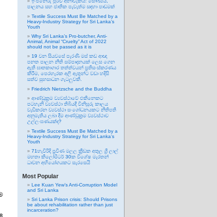
ඉංජිනේරු පූර්ව අනාවැකිය: සෞඛ්‍යය,
පාලනය සහ ජාතික පැවැත්ම සඳහා පාඩමක්
Textile Success Must Be Matched by a
Heavy-Industry Strategy for Sri Lanka’s
Youth
Why Sri Lanka’s Pro-butcher, Anti-
Animal, Animal “Cruelty” Act of 2022
should not be passed as it is
19 වන සියවසේ පැරණි මස් කඩ ආඥා
පනත පාලන නීති සම්පාදනයක් ලෙස ගෙන
ඇති ඝාතකාගාර තත්ත්වයන් ප්‍රතිසංස්කරණය
කිරීම, පෙරහැරක අලි ඇතුන්ට වඩා හදිසි
සත්ව සුභසාධන ගැටලුවකි.
Friedrich Nietzsche and the Buddha
ආණ්ඩුක්‍රම ව්‍යවස්ථාවේ එකිනෙකට
පටහැනි ව්‍යවස්ථා තිබියදී විනිසුරු කාලය
වැඩිකරන ව්‍යවස්ථා සංශෝධනයකට නීතිපති
අනුමැතිය ලබා දීම ආණ්ඩුක්‍රම ව්‍යවස්ථාව
උල්ලංඝණයක්ද?
Textile Success Must Be Matched by a
Heavy-Industry Strategy for Sri Lanka’s
Youth
71හැවිරිදි ප්‍රවීණ මලල ක්‍රීඩක අතුල ශ්‍රී ලාල්
මහතා කිලෝමීටර් 30ක විශේෂ මැරතන්
ධාවන අභියෝගයකට සැරසෙයි
Most Popular
Lee Kuan Yew’s Anti-Corruption Model
and Sri Lanka
ම
Sri Lanka Prison crisis: Should Prisons
be about rehabilitation rather than just
incarceration?
8