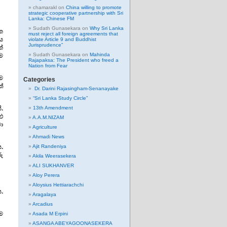
chamarakl
on
China willing to promote
strategic cooperative partnership with Sri
Lanka: Chinese FM
Sudath Gunasekara
on
Why Sri Lanka
ක
must reject all foreign agreements that
ීය
violate Article 9 and Buddhist
Jurisprudence”
්
Sudath Gunasekara
on
Mahinda
රම
Rajapaksa: The President who freed a
Nation from Fear
ම
Categories
්
Dr. Darini Rajasingham-Senanayake
“Sri Lanka Study Circle”
.
13th Amendment
ු
A.A.M.NIZAM
ා
Agriculture
Ahmadi News
.
Ajit Randeniya
ු
Akila Weerasekera
ALI SUKHANVER
Aloy Perera
Aloysius Hettiarachchi
ය.
Aragalaya
Arcadius
ෙම
Asada M Erpini
ASANGA ABEYAGOONASEKERA