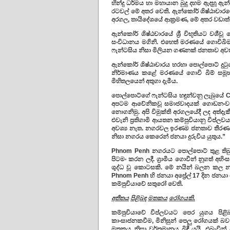
හින්දු ධර්මය හා මහායාන බුදු දහම ඇදහූ ඇන්
රටවල් මේ අතර වෙති. ඇන්කෝර් ශිෂ්ඨාචාරයේ 
අරගල, තායිදේශයේ ආක්‍රමණ, මේ අතර වඩාත්
ඇන්කෝර් ශිෂ්ඨචාරයේ ශ්‍රී විභූතියට වශීව
සංවිධානය මගිනි. එහෙත් මරණයේ ගොවිබි
ෆැන්ටසිය නිසා මිලියන ගණනක් ජනතාව අවත
ඇන්කෝර් ශිෂ්ඨාචාරය හරහා පොල්පොට් දුටු
නිර්මාණය කළේ මරණයේ ගොවි බිම් සමූ
මිහිතලයෙන් අතුගා දැමීය.
පොල්පොට්ගේ ෆැන්ටසිය හඳුන්වනු ලැබුයේ C
අපටම ආවේනිකවූ සමාජවාදයක් ගොඩනංවන්න
නොගනිමු. අපි විමුක්ති අරගලයේදී ලද අත්දැක
එවැනි ප්‍රතිගාමි ආයතන කම්පුචියානු විප්ල
අවශ්‍ය නැත. නගරවල ඉරණම ජනතාව තීරණය
නිසා නගරය කෙරෙන් ජනයා දුරුවිය යුතුය.”
Phnom Penh නගරයට පොල්පොට් තුළ තිබ
පිටමං කරන ලදී. ග්‍රාමීය ගොවීන් නූගත් 
ශුද්ධ වූ කොටසකි. මේ නයින් බලන කල නග
Phnom Penh හි ජනයා අප්‍රේල් 17 දින ජන
කම්පුචියාවේ සතුරෝ වෙති.
අතීතය
පිළිබඳ
මතකය
රෝගයකි
.
කම්පුචියාවේ විප්ලවයට පෙර යුගය පිළි
කාංසාජනකවීම, මිනිසුන් පෙලු රෝගයක් බව
මතකය නිසා වර්තමානය බිඳී යයි. එබැවින