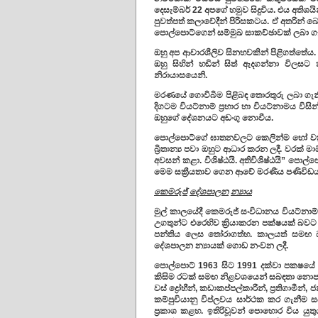
දෙසැම්බර් 22 අපගේ හමුව සිදුවිය. එය අතිශ
පුවත්පත් කලාවේදීන් පිරිසකටය. ඒ අතරින් 
පොල්පොට්ගෙන් සම්මුඛ සාකච්ඡාවක් ලබා ගැන
ඔහු අප ආචාරශීලිව සිනහවකින් පිළිගත්තේය. 
ඔහු සිහින් හඬින් සිත් ඇදගන්නා විලස
නිරායාසයෙනි.
මරණයේ ගොවිබිම පිළිබඳ තොරතුරු ලබා ගැනී
දිගටම වියට්නාම් ප්‍රහාර හා වියට්නාමය වි
ඔහුගේ දේශනයට අඩංගු නොවීය.
පොල්පොට්ගේ ඝාතනවලට කෙලින්ම හෝ වක්‍ර
බ්‍රිතාන්‍ය පවා ඔහුට ආධාර කරන ලදී. වරක් ම
අවසන් කළා. විශිෂ්ඨයි. අතිවිශිෂ්ඨයි” පො
මෙම සක්‍රීයතාව ගෙන ආවේ මරණීය පණිවිඩය
කෙමරුජ්
දේශපාලන
න්
යාය
මුල් කාලයේදී කෙමරූජ් සංවිධානය වියට්නාම්
උගතුන්ට එරෙහිව ක්‍රියාකරන පක්ෂයක් බවට 
පන්තිය ලෙස තෝරාගත්හ. කාලයත් සමඟ ඔ
දේශපාලන න්‍යායක් ගොඩ නංවන ලදී.
පොල්පොට් 1963 සිට 1991 දක්වා පක‍ෂයේ මහ
කිසිම රටක් සමඟ නිළවශයෙන් සබඳතා නොපවත්
වස් ද්‍රෝහීන්, කඩාකප්පල්කාරීන්, ප්‍රතිගාමීන
කම්පුචියානු විප්ලවය සාර්ථක කර ගැනීම සඳ
ප්‍රකාශ කළහ. ඉතිරිවූවන් පොහොර විය යුත