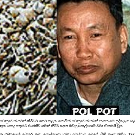
වෙනුවෙන් සටන් කිරීමට ශපථ කළහ. ගොවීන් වෙනුවෙන් හඬක් නගන මේ පුද්ගලයා සෑ
ිතූහ. පොදු සතුරාට එරෙහිව සටන් කිරීම සඳහා ඔව්හු පොල්පොට් වටා ඒකරාශී වූහ.
 වන එලිසඛෙත් බේකර් තමා පොල්පොට් හමුවූ අවස්ථාව මෙසේ සිහි කැඳවන්නීය. 197