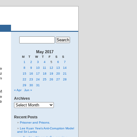
May 2017
M
T
W
T
F
S
S
1
2
3
4
5
6
7
8
9
10
11
12
13
14
ා
ය
15
16
17
18
19
20
21
ා
22
23
24
25
26
27
28
29
30
31
« Apr
Jun »
න්
ා
Archives
ක
Archives
Recent Posts
Prisoner and Prisons.
Lee Kuan Yew’s Anti-Corruption Model
and Sri Lanka