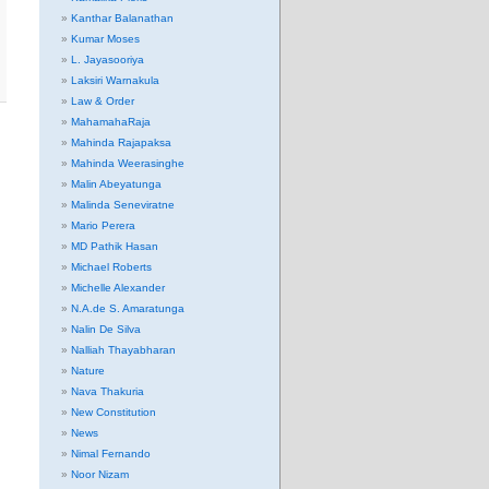
Kanthar Balanathan
Kumar Moses
L. Jayasooriya
Laksiri Warnakula
Law & Order
MahamahaRaja
Mahinda Rajapaksa
Mahinda Weerasinghe
Malin Abeyatunga
Malinda Seneviratne
Mario Perera
MD Pathik Hasan
Michael Roberts
Michelle Alexander
N.A.de S. Amaratunga
Nalin De Silva
Nalliah Thayabharan
Nature
Nava Thakuria
New Constitution
News
Nimal Fernando
Noor Nizam