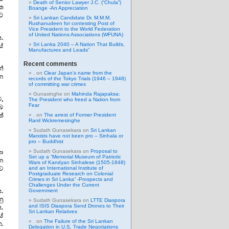
Death of Senior Lawyer J.C. (“Chula”)
ිත
Boange -An Appreciation
ට
Sri Lankan Candidate Dr. M.M.M.
Rushanudeen for contesting Post of
Vice President to the World Federation
of United Nations Associations (WFUNA)
ය.
Sri Lanka 2040 – A Nation That Builds,
ේ
Manufactures and Leads”
Recent comments
්
.
on
Clear Japan’s name from the
්න
records of the Tokyo Trials (1946 – 1948)
of committing war crimes
Gunasinghe
on
Mahinda Rajapaksa:
,
The President who freed a Nation from
Fear
ඔබ
ත්
.
on
The arrest of Former President
Ranil Wickremesinghe
Sudath Gunasekara
on
Sri Lankan
Marxists have not been pro – Sinhala or
pro – Buddhist
Sudath Gunasekara
on
Proposal to
හා
Set up a “Memorial Museum of Patriotic
න
Wars of Kandyan Sinhalese (1505-1848)
ව
and an International Institute of
Postgraduate Research on Colonial
Crimes in Sri Lanka” -Prospects and
Challenges Under the Current
ය.
Government
ු
Sudath Gunasekara
on
LTTE Diaspora
and ISIS Diaspora Send Drones to Their
ය.
Sri Lankan Relatives
ේ
.
on
The Failure of the Sri Lankan
.
Delegation in U.S. Trade Negotiations