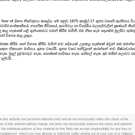
Year of Zero නිවේදනය කළේය. මේ අනුව 1975 අප්‍රේල් 17 ශුන්‍ය වසරේ ආරම්භය විය
හිර සංස්කෘතියේ, නාගරික ජීවිතයේ, ආගම්වල හා විදේශීය බලපෑම්වලින් දූෂණයවී තිබේ
ිරිසිදු කළ හැකකේ යළි ශූන්යතාවට ගමන් කිරීම මගිනි. එම නිසා සෑම දෙයක්ම මුලසිට අරඹ
න් විනාශ කළ යුතුය.
් අමතක කිරීම හෝ විනාශ කිරීම මගින් නව දේශයක් උදාකළ හැක්කේ ඔවුන් තම තමන්ග
ඒ සඳහා ඒකායන මාර්ගය ශුන්‍ය වසරයි. ශුන්‍ය වසර සනිටුහන් කරන්නේ නව ශිෂ්ඨාචාරය
් නැත. මුදල් හුවමාරුව නැත. පොත්පත් භාවිතය නැත. රෝහල් නැත. අළු මතින් ලොවට එ
දල්වයි.
this website are personal reflection only and do not necessarily reflect the views of the
 of this website without charge, but does not necessarily endorse the views and opinions
he individual authors of any material on this Web site accept responsibility for any loss or
ligence), which you may directly or indirectly suffer arising out of your use of or reliance