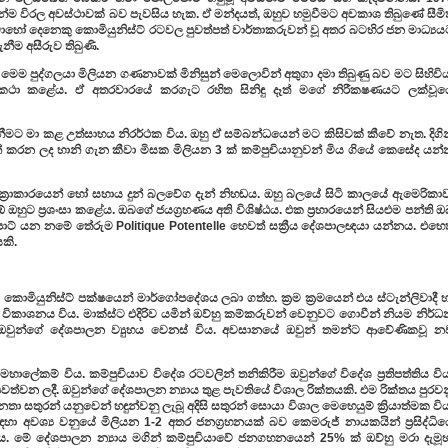
යින්ම විරල අවස්ථාවක් බව පැවසිය හැක. ඒ මන්දයත්, ඔහුව හමුවීමට අවකාශ තිබුණේ සීම
බොහෝ දෙනෙකු කොමියුනිස්ට් රටවල පුවත්පත් වාර්තාකරුවන් වූ අතර බටහිර ජන මාධ්‍යය
ීම අසීරුව තිබුණි.
මෙම පුද්ගලයා මිලියන ගණනාවක් මිනිසුන් මෙලොවින් අතුගා දමා තිබුණු බව මට සිහිවි
ට කථා කළේය. ඒ අතරවාරයේ කරගැට රහිත සිනිඳු දෑත් මගේ නිරීක‍ෂණයට ලක්වූය
මට මා කළ උත්සාහය නිරර්ථක විය. ඔහු ඒ සම්බන්ධයෙන් මට කිසිවක් කීවේ නැත. දිගින
සින් කරන ලද හානි ගැන කීවා මිසක මිලියන 3 ක් කම්පුචියානුවන් මිය ගියේ කෙසේද යන
ාකාරයෙන් හෝ සහාය දුන් බලවේග දැන් නිහඬය. ඔහු බලයේ සිටි කාලයේ ඇමෙරිකාව
ාඕ ඔහුට ප්‍රශංසා කළේය. ඔබගේ ජයග්‍රහණය අති විශිෂ්ඨය. එක ප්‍රහාරයෙන් සියළුම පන්ති 
ල්පොට් යන නමේ තේරුම Politique Potentelle හෙවත් සක්‍රීය දේශපාලඥයා යන්නය. එහෙ
කි.
 කොමියුනිස්ට් පක්ෂයෙන් මාර්ගෝපදේශය ලබා ගත්හ. ක්‍රම ක්‍රමයෙන් එය ස්ටැන්ලිවාදී 
විකාශනය විය. මාක්ස්ට එදිරිව යමින් ඔව්හු කම්කරුවන් වෙනුවට ගොවීන් නියම නිර්ධ
වුන්ගේ දේශපාලන ව්‍යුහය වෙනස් විය. අවසානයේ ඔවුන් තමන්ට ආවේණිකවූ න
ාලේකම් විය. කම්පුචියාව විදේශ රටවලින් තනිකිරීම ඔවුන්ගේ විදේශ ප්‍රතිපත්තිය වි
වන ලදී. ඔවුන්ගේ දේශපාලන න්‍යාය තුළ පැවතියේ විශාල රික්තයකි. එම රික්තය පුරවන
්, ජනතා සතුරන් යනුවෙන් හඳුන්වනු ලැබූ අදිසි සතුරන් සොයා විශාල මෙහෙයුම් ක්‍රියාත්මක වි
හා අවශ්‍ය වනුයේ මිලියන 1-2 අතර ජනග්‍රහනයක් බව කෙමරුජ් නායකයින් ප්‍රසිද්ධිය
ුය. මේ දේශපාලන න්‍යාය මගින් කම්පුචියාවේ ජනගහනයෙන් 25% ක් ඔව්හු මරා දැමූහ