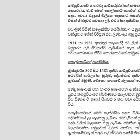
කම්පුචියාවේ නගරබද කම්කරුවන්ගේ සංඛ්‍ය
කෙරෙහිය. මාඕ මෙන් පොල්පොට් ගොවීන් ව
සඳහා අවශ්‍ය වනුයේ මිලියන දෙකකට ආසන්න
විසින් නිබඳවම පවසන ලදී. එම නිසා අතිරේක ම
ස්ටාලින් විසින් කලෙක්තිව් හසයිස්ත්වා” ය
වන්දනාව මගින් පිරිපුන් ස්ටැලින්වාදය ඔහු 
1931 හා 1951 අතරතුර කාලයේදී ස්ටැලින් මි
බහුතරය යළි ජීවග්‍රාහීව පැමිණියේ නැත. 
ස්වයංපෝෂණය කිරීම පොල්පොට්ගේ අරමුණ වුවද ඔ
පොල්පොට්ගේ
ෆැන්ටසිය
.
ක්‍රිස්තුවර්ෂ 802 සිට 1431 දක්වා කම්පුච
බටහිරින් තායිලන්ත, බුරුම, දේශසීමාව දක්වා
ක්‍රමයක් තිබුණි. මේකොං ගංගාවේ ජලයෙන් ග
ඉන්දු භාෂාවක් වන නාගර භාෂාවෙන් ඇන්ක
යුගය කම්පුචියාවේ ස්වර්ණමය කාලවකවානු
විට විනාශ වී ගොස් සියවස් 5 කට වඩා අධ
විය.
පොල්පොට්ගේ මෙම ෆැන්ටසිය සඳහා මිලිය
දේවත්වයේ ලා සලකනු ලැබිණ. රටවැසියන් යු
යදම් වලින් බැඳගෙන එනු ලැබිණ. එමනිසා
බලසම්පන්න හමුදාවක් ඔවුන් සතුවිය.
ඇන්කෝර්වරුන් සතුව පැවතිබවට සාක්ෂි තිබ