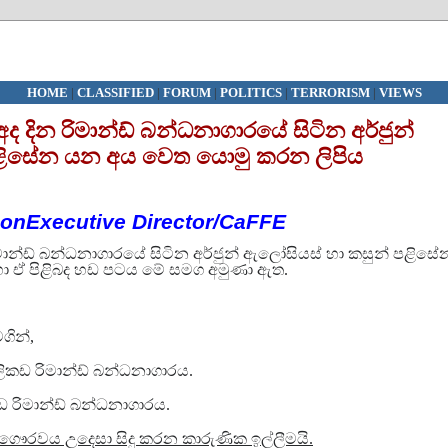
HOME
|
CLASSIFIED
|
FORUM
|
POLITICS
|
TERRORISM
|
VIEWS
ද දින රිමාන්ඩ් බන්ධනාගාරයේ සිටින අර්ජුන්
ළිසේන යන අය වෙත යොමු කරන ලිපිය
oonExecutive Director/CaFFE
ිමාන්ඩ් බන්ධනාගාරයේ සිටින අර්ජුන් ඇලෝසියස් හා කසුන් පළිසේ
ා ඒ පිළිබද හඩ පටය මේ සමග අමුණා ඇත.
ගින්,
ලිකඩ රිමාන්ඩ් බන්ධනාගාරය.
 රිමාන්ඩ් බන්ධනාගාරය.
ගේ ගෞරවය උදෙසා සිදු කරන කාරුණික ඉල්ලීමයි.