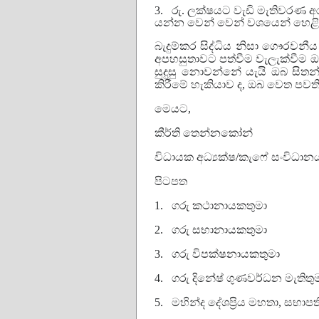
3.
රු. ලක්ෂයට වැඩි මැතිවරණ අරම
යන්න වෙන් වෙන් වශයෙන් හෙළි
බැදුම්කර සිද්ධිය නිසා ගෞරවනීය ප
අපහසුතාවට පත්වීම වැලැක්වීම 
සුදුසු නොවන්නේ යැයි ඔබ සිත
කිරීමේ හැකියාව ද, ඔබ වෙත ප
මෙයට,
කීර්ති තෙන්නකෝන්
විධායක අධ්‍යක්ෂ/කැෆේ සංවිධාන
පිටපත
1.
ගරු කථානායකතුමා
2.
ගරු සභානායකතුමා
3.
ගරු විපක්ෂනායකතුමා
4.
ගරු දිනේෂ් ගුණවර්ධන මැතිතු
5.
මහින්ද දේශප්‍රිය මහතා, සභා