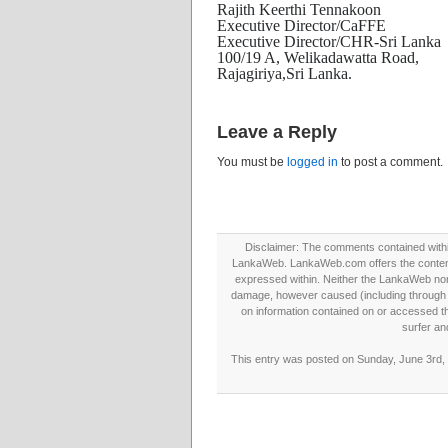
Rajith Keerthi Tennakoon
Executive Director/CaFFE
Executive Director/CHR-Sri Lanka
100/19 A, Welikadawatta Road,
Rajagiriya,Sri Lanka.
Leave a Reply
You must be
logged in
to post a comment.
Disclaimer: The comments contained within 
LankaWeb. LankaWeb.com offers the contents
expressed within. Neither the LankaWeb nor t
damage, however caused (including through neg
on information contained on or accessed thr
surfer an
This entry was posted on Sunday, June 3rd, 