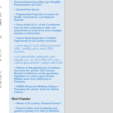
General Kamal Gunaratne got Velupillai
Prabhakaran’s ID Card?
,
Quoted from Quora
.
Engineering Prognosis: A Lesson for
ී
Health, Governance, and National
ු
Survival
ී
Since Article 83.ආ. of the Constitution
has not been amended to date, the
amendment to extend the term of judges
requires a referendum.
්
India’s Naval Expansion: A Golden
Opportunity for Sri Lankan Investors
හොරු අල්ලන වැඩේ ඉස්සරවෙලාම කරේ
රනිල් – ආණ්ඩුව දැන් ලංකාවට විහිළු
,
සපයනවා
ය
මට කතා කරන්න දෙන්නකෝ මොන
ය
මඟුලක්ද මේ – මට බලය තිබ්බා නම් උඹලා
සේරටම දඬුවම් කරනවා – අර්චුනා යකා නටයි
Reform of Slaughterhouse Conditions
that have the archaic 19th Century
්
Butcher’s Ordinance as the governing
legislation is a more urgent Animal
්
Welfare issue than Elephants in
ු
Perahera.
ය
IDMNS Advanced Welding Campus –
Preparing Sri Lankan Youth for Global
Careers
Most Popular
Where is Sri Lanka’s Shaheed Drone?
Beyond Cakes and Caregiving and
garment industry It Is Time to Redefine