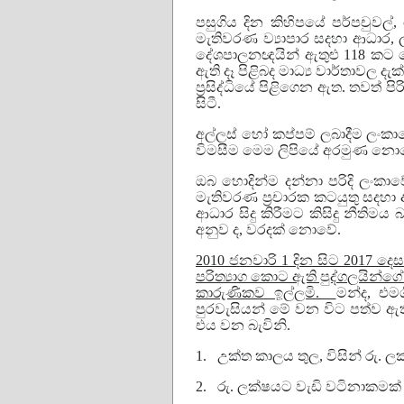
පසුගිය දින කිහිපයේ පර්පචුවල්, 
මැතිවරණ ව්‍යාපාර සදහා ආධාර, ල
දේශපාලනඥයින් ඇතුළු 118 කට 
ඇති දෑ පිළිබද මාධ්‍ය වාර්තාවල 
ප්‍ර‍සිද්ධියේ පිළිගෙන ඇත. තවත් ප
සිටී.
අල්ලස් හෝ කප්පම් ලබාදීම ලංක
විමසීම මෙම ලිපියේ අරමුණ නො
ඔබ හොදින්ම දන්නා පරිදි ලංකා
මැතිවරණ ප්‍ර‍චාරක කටයුතු සදහා 
ආධාර සිදු කිරීමට කිසිදු නීතිම
අනුව ද, වරදක් නොවේ.
2010 ජනවාරි 1 දින සිට 2017 
පරිත්‍යාග කොට ඇති පුද්ගලයින්ගේ 
කාරුණිකව ඉල්ලමි.
මන්ද, එමග
පුරවැසියන් මේ වන විට පත්ව ඇත
එය වන බැවිනි.
1.
උක්ත කාලය තුල, විසින් රු. ලක්ෂ
2.
රු. ලක්ෂයට වැඩි වටිනාකමක් ස