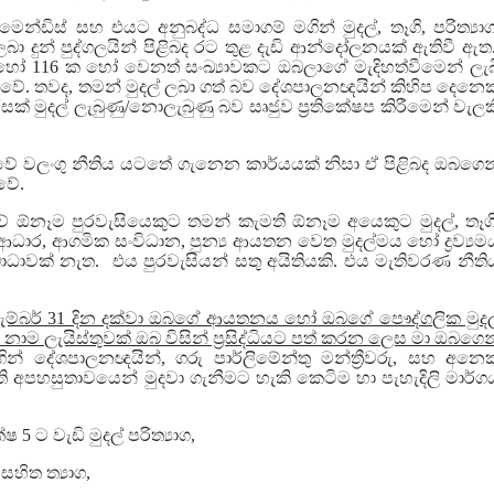
මෙන්ඩිස් සහ එයට අනුබද්ධ සමාගම් මගින් මුදල්, තෑගි, පරිත්‍යාග
බා දුන් පුද්ගලයින් පිළිබද රට තුළ දැඩි ආන්දෝලනයක් ඇතිවී ඇත
හෝ 116 ක හෝ වෙනත් සංඛ්‍යාවකට ඔබලාගේ මැදිහත්වීමෙන් ලැබ
දැක්වේ. තවද, තමන් මුදල් ලබා ගත් බව දේශපාලනඥයින් කිහිප දෙනෙක
ිරිසක් මුදල් ලැබුණු/නොලැබුණු බව සෘජුව ප්‍ර‍තිකේෂප කිරීමෙන් වැලක
ාවේ වලංගු නීතිය යටතේ ගැනෙන කාර්යයක් නිසා ඒ පිළිබද ඔබගෙන
වේ.
වේ ඕනෑම පුරවැසියෙකුට තමන් කැමති ඕනෑම අයෙකුට මුදල්, තෑගි
ආධාර, ආගමික සංවිධාන, පුන්‍ය ආයතන වෙත මුදල්මය හෝ ද්‍ර‍ව්‍යම
ය බාධාවක් නැත. එය පුරවැසියන් සතු අයිතියකි. එය මැතිවරණ නීති
දෙසැම්බර් 31 දින දක්වා ඔබගේ ආයතනය හෝ ඔබගේ පෞද්ගලික මුදල
නාම ලැයිස්තුවක් ඔබ විසින් ප්‍ර‍සිද්ධියට පත් කරන ලෙස මා ඔබගෙන
ින් දේශපාලනඥයින්, ගරු පාර්ලිමේන්තු මන්ත්‍රීවරු, සහ අනෙක
ි අපහසුතාවයෙන් මුදවා ගැනීමට හැකි කෙටිම හා පැහැදිලි මාර්ග
 5 ට වැඩි මුදල් පරිත්‍යාග,
හිත ත්‍යාග,