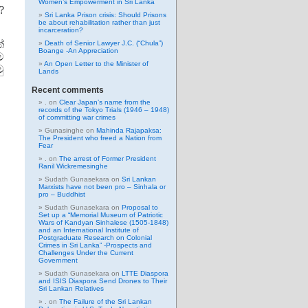
Women’s Empowerment in Sri Lanka
?
Sri Lanka Prison crisis: Should Prisons
be about rehabilitation rather than just
incarceration?
්
Death of Senior Lawyer J.C. (“Chula”)
Boange -An Appreciation
ම
An Open Letter to the Minister of
ු
Lands
Recent comments
.
on
Clear Japan’s name from the
records of the Tokyo Trials (1946 – 1948)
of committing war crimes
Gunasinghe
on
Mahinda Rajapaksa:
The President who freed a Nation from
Fear
.
on
The arrest of Former President
Ranil Wickremesinghe
Sudath Gunasekara
on
Sri Lankan
Marxists have not been pro – Sinhala or
pro – Buddhist
Sudath Gunasekara
on
Proposal to
Set up a “Memorial Museum of Patriotic
Wars of Kandyan Sinhalese (1505-1848)
and an International Institute of
Postgraduate Research on Colonial
Crimes in Sri Lanka” -Prospects and
Challenges Under the Current
Government
Sudath Gunasekara
on
LTTE Diaspora
and ISIS Diaspora Send Drones to Their
Sri Lankan Relatives
.
on
The Failure of the Sri Lankan