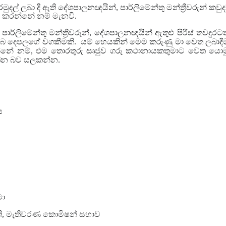
ුදල් ලබා දී ඇති දේශපාලනඥයින්, පාර්ලිමේන්තු මන්ත්‍රීවරුන් කවුද
 කරන්නේ නම් මැනවි.
ාර්ලිමේන්තු මන්ත්‍රීවරුන්, දේශපාලනඥයින් ඇතුළු පිරිස් තවදුරටත
ඔබ දෙපලගේ වගකීමකි. යම් හෙයකින් මෙම කරුණු මා වෙත ලබාදී
න්නේ නම්, එම තොරතුරු සෘජුව ගරු කථානායකතුමාට වෙත යොම
වතින බව සලකන්න.
ය
මා
පති, මැතිවරණ කොමිෂන් සභාව