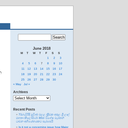
June 2018
M
T
W
T
F
S
S
1
2
3
4
5
6
7
8
9
10
11
12
13
14
15
16
17
න
18
19
20
21
22
23
24
25
26
27
28
29
30
« May
Jul »
Archives
Archives
Recent Posts
71හැවිරිදි ප්‍රවීණ මලල ක්‍රීඩක අතුල ශ්‍රී ලාල්
මහතා කිලෝමීටර් 30ක විශේෂ මැරතන්
ධාවන අභියෝගයකට සැරසෙයි
Is it not a concerning issue how Major