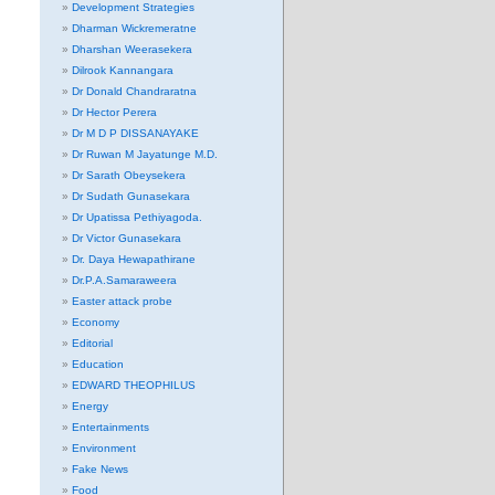
Development Strategies
Dharman Wickremeratne
Dharshan Weerasekera
Dilrook Kannangara
Dr Donald Chandraratna
Dr Hector Perera
Dr M D P DISSANAYAKE
Dr Ruwan M Jayatunge M.D.
Dr Sarath Obeysekera
Dr Sudath Gunasekara
Dr Upatissa Pethiyagoda.
Dr Victor Gunasekara
Dr. Daya Hewapathirane
Dr.P.A.Samaraweera
Easter attack probe
Economy
Editorial
Education
EDWARD THEOPHILUS
Energy
Entertainments
Environment
Fake News
Food