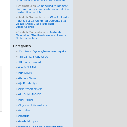
Delegation in U.S. Trade Negotiations
chamarakl
on
China willing to promote
strategic cooperative partnership with Sri
Lanka: Chinese FM
Sudath Gunasekara
on
Why Sri Lanka
must reject all foreign agreements that
violate Article 9 and Buddhist
Jurisprudence”
Sudath Gunasekara
on
Mahinda
Rajapaksa: The President who freed a
Nation from Fear
Categories
Dr. Darini Rajasingham-Senanayake
“Sri Lanka Study Circle”
13th Amendment
A.A.M.NIZAM
Agriculture
Ahmadi News
Ajit Randeniya
Akila Weerasekera
ALI SUKHANVER
Aloy Perera
Aloysius Hettiarachchi
Aragalaya
Arcadius
Asada M Erpini
ASANGA ABEYAGOONASEKERA