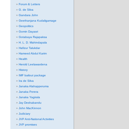
Forum & Letters
G. de Silva
Gandara John
Geethanjana Kudaligamage
Geopolitics
Gomin Dayasri
Gotabaya Rajapaksa
H. L. D. Mahindapala
Hafizur Talukdar
Hameed Abdul Karim
Health
Herold Leelawardena
History
IMF bailout package
Ira de Silva
Janaka Alahapperuma
Janaka Perera
Janaka Yagirala
Jay Deshabandu
John MacKinnon
Judiciary
JVP Anti-National Activities
JVP promises