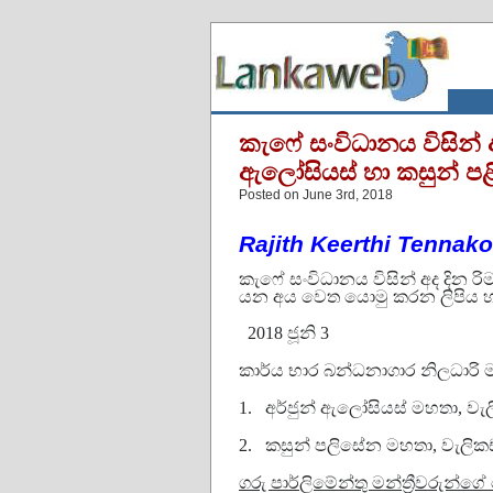
කැෆේ සංවිධානය විසින් අ
ඇලෝසියස් හා කසුන් ප
Posted on June 3rd, 2018
Rajith Keerthi Tennak
කැෆේ සංවිධානය විසින් අද දින ර
යන අය වෙත යොමු කරන ලිපිය හ
2018 ජූනි 3
කාර්ය භාර බන්ධනාගාර නිලධාරි ම
1.
අර්ජුන්
ඇලෝසියස්
මහතා
, වැ
2.
කසුන් පලිසේන මහතා, වැලිකඩ
ගරු පාර්ලිමේන්තු මන්ත්‍රීවරුන්