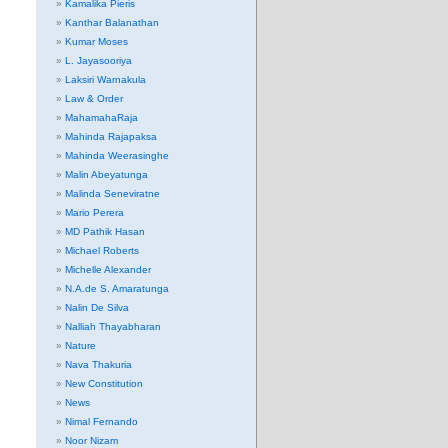
Kamalika Pieris
Kanthar Balanathan
Kumar Moses
L. Jayasooriya
Laksiri Warnakula
Law & Order
MahamahaRaja
Mahinda Rajapaksa
Mahinda Weerasinghe
Malin Abeyatunga
Malinda Seneviratne
Mario Perera
MD Pathik Hasan
Michael Roberts
Michelle Alexander
N.A.de S. Amaratunga
Nalin De Silva
Nalliah Thayabharan
Nature
Nava Thakuria
New Constitution
News
Nimal Fernando
Noor Nizam