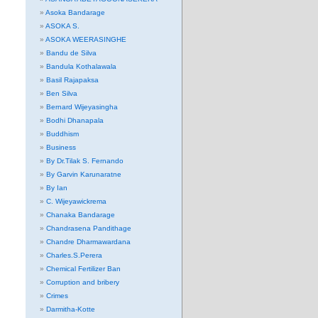
Asoka Bandarage
ASOKA S.
ASOKA WEERASINGHE
Bandu de Silva
Bandula Kothalawala
Basil Rajapaksa
Ben Silva
Bernard Wijeyasingha
Bodhi Dhanapala
Buddhism
Business
By Dr.Tilak S. Fernando
By Garvin Karunaratne
By Ian
C. Wijeyawickrema
Chanaka Bandarage
Chandrasena Pandithage
Chandre Dharmawardana
Charles.S.Perera
Chemical Fertilizer Ban
Corruption and bribery
Crimes
Darmitha-Kotte