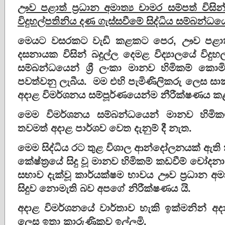
ඌව පළාත් ප්‍ර‍ධාන අමාත්‍ය චාමර සම්පත් විසින
විදුහල්පතිනිය දණ ගැස්සවීමේ සිද්ධිය සම්බන්ධ
මෙයට වසරකට වැඩි කළකට පෙර, ඌව පළාත් ප්
දසනායක විසින් බදුල්ල දෙමළ විද්‍යාලයේ විදුහ
සම්බන්ධයෙන් ශ්‍රී ලංකා මානව හිමිකම් කොම
පවත්වනු ලැබීය. මම එහි පැමිණිලිකරු ලෙස සාක්
අදාළ විමර්ශනය සම්පූර්ණයෙන්ම නීරීක්ෂණය කළ
මෙම විමර්ශනය සම්බන්ධයෙන් මානව හිමි
තවමත් අදාළ පාර්ශව වෙත දැනුම් දී නැත.
මෙම සිද්ධිය රට තුළ විශාල ආන්දෝලනයක් ඇති
කේෂ්ත්‍රයේ සිදු වූ මානව හිමිකම් කඩවීම් චෝදන
සභාව දැක්වූ කාර්යක්ෂම භාවය ඌව ප්‍ර‍ධාන අ
සිදුව නොමැති බව අපගේ නිරීක්ෂණය යි.
අදාළ විමර්ශනයේ වාර්තාව හැකි ඉක්මනින් 
ලෙස ඉතා කාරුණිකව ඉල්ලමි.