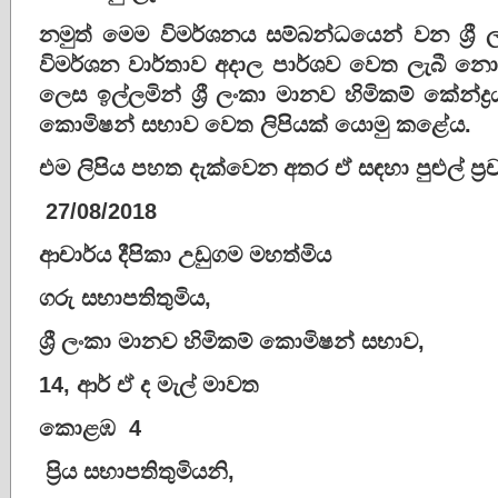
නමුත් මෙම විමර්ශනය සම්බන්ධයෙන් වන ශ්‍රී
විමර්ශන වාර්තාව අදාල පාර්ශව වෙත ලැබී නො
ලෙස ඉල්ලමින් ශ්‍රී ලංකා මානව හිමිකම් කේන්ද්‍රය
කොමිෂන් සභාව වෙත ලිපියක් යොමු කළේය.
එම ලිපිය පහත දැක්වෙන අතර ඒ සඳහා පුළුල් ප්‍
27/08/2018
ආචාර්ය දීපිකා උඩුගම මහත්මිය
ගරු සභාපතිතුමිය,
ශ්‍රී ලංකා මානව හිමිකම් කොමිෂන් සභාව,
14, ආර් ඒ ද මැල් මාවත
කොළඹ 4
ප්‍රිය සභාපතිතුමියනි,