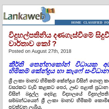
HOME
|
CLASSIFIED
|
FO
විදුහල්පතිනිය දණගැස්වීමේ සිදු
වාර්තාව කෝ ?
Posted on August 27th, 2018
කීර්ති තෙන්නකෝන් විධායක අධ්‍
හිමිකම් කේන්ද්‍ර‍ය හා කැෆේ සංවිධා
ශ්‍රී ලංකා මානව හිමිකම් කේන්ද්‍රය විසින් ගොන
වසරකට වැඩි කළකට පෙර, ඌව පළාත් ප්‍රධාන 
විසින් බදුල්ල දෙමළ විද්‍යාලයේ විදුහල්ප
සම්බන්ධයෙන් ශ්‍රී ලංකා මානව හිමිකම් කොම
පවත්වනු ලැබීය.