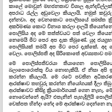
කාලේ මොවුන් මහජනතාව විශාල ඇන්දවිල්ලක්
අපරාධ රැල්ල අඩුවෙලා කියලායි. නමුත් කව
දන්නවා. අද වෙනකොට පොලිසයේ සමස්ත ක්‍ර
අකර්මණ්‍ය කොට විනාශ කරලා දාලයි තියෙන්නේ.
පොලිසිය අද මේ තත්ත්වයට පත් වෙලා තියෙන
නෙමෙයි මීට පෙර අප දැක තිබුණේ. යුද ජයග්‍
පොලිසියක් තමයි අප මීට පෙර දැක්කේ. අ
වෙලා. පොලිස්පති අද සිරිකොතේ අවශ්‍යතාව පම
මේ පොලිස්පතිවරයා තියාගෙන පොලිසියේ 
බලාපොරොත්තු විය නොහැකියි. ඒ නිසා අපි
කරන්න කියලායි. මේ රටේ පවතින අධිකරණ
ආරක්ෂාව තහවුරු කරන්න නියෝගයක් දීලා තිබු
ආරක්ෂාවට කිසිදු ක්‍රියාමාර්ගයක් ගෙන නැහැ. 
නොවෙන්නේ ඇයි? එතැනින් පැහැදිලියි පොලිස්
චෙක්පත හින්දා නේද මේ ආරක්ෂාව දෙන්නෙ නැ