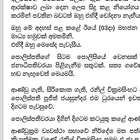
ආරක්ෂාව ලබා දෙන ලෙස සිදු කළ නියෝගය
කරමින් පවතින බවටත් ඔහු එහිදී චෝදනා නැඟීය
ඔහු මේ අදහස් පළ කළේ ඊයේ (03දා) මහජන ප
මාධ්‍ය හමුවක් අමතමිනි.
එහිදී ඔහු මෙසේද පැවැසීය.
පොලිස්පතිගේ සිටම පොලිසියේ වෙනසක් 
ජනාධිපතිවරයා පිළිගැනීම සතුටක්. සත්‍ය ගව
හඬ නැඟුවෙත් මෙයමයි.
ආණ්ඩු ගැති, සිරිකොත ගැති, රනිල් වික්‍රමසිං
පොලිස්පති පූජිත් ජයසුන්දර එම ධුරයෙන් ඉවත
දිගටම පැවසුවේ.
පොලිස්පතිවරයා දිගින් දිගටම කටයුතු කළේ ආණ්ඩු
ආණ්ඩුක්‍රම ව්‍යවස්ථා සභාවේ නිර්දේශ මත ප
ක්‍රියාත්මක වුණේ රනිල් වික්‍රමසිංහ ප්‍රමුඛ එ.ජ