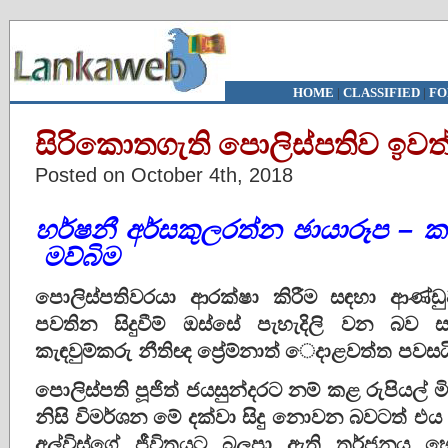
HOME
|
CLASSIFIED
|
FO
සිරිකොතගැති පොලිස්පතිව ඉවත්
Posted on October 4th, 2018
හර්ෂනී අර්සකුලරත්න
ඡායාරූප – ක
මව්බිම
පොලිස්පතිවරයා ආරක්ෂා කිරීම සඳහා ආණ්ඩුව 
පවතින සිදුවීම් ඔස්සේ පැහැදිලි වන බව
කැඳවුම්කරු නීතිඥ ප්‍රේම්නාත් ‍ෙදාළවත්ත පවසය
පොලිස්පති පූජිත් ජයසුන්දරට නම් කළ රුපියල
නිසි විමර්ශන මේ දක්වා සිදු නොවන බවටත් එය
අල්විස්ගේ ජීවිතයට බලපා ඇති තර්ජනය 