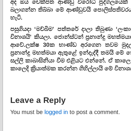
අද ඔය චෙක්පත ආණ්ඩු විරෝධී පුද්ගලයෙක් 
බලාගන්න තිබ්බා මේ ආණ්ඩුවයි පොලිස්පතිවර
හැටි.
පසුගියදා ‘මව්බිම’ පත්තරේ දාලා තිබුණා ‘ල
විනාශයි’ කියලා. ජොන්ස්ටන් ප්‍රනාන්දු මහත්ම
ආවේ.ලක්ෂ 30ක භාණ්ඩ අරගෙන තවම මුදල
ප්‍රනාන්දු මහත්මයා ඇතුළේ ඉන්දැද්දී තමයි 
සල්ලි කාබාසිනියා වීම එළියට එන්නේ. ඒ කාල
කාලෙදි ක්‍රියාත්මක කරන්න ගිහිල්ලායි මේ වින
Leave a Reply
You must be
logged in
to post a comment.