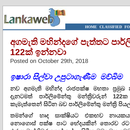
HOME
|
CLASSIFIED
|
FO
අගමැති මහින්දගේ පැත්තට පාර්ලිම
122ක් ඉන්නවා
Posted on October 29th, 2018
ඉෂාරා සිල්වා උපුටාගැණීම මව්බිම
නව අගමැති මහින්ද රාජපක්ෂ මහතා ප්‍රමුඛ
දැනටමත් පාර්ලිමේන්තු මන්ත්‍රිවරුන් 12
කැමැත්තෙන් සිටින බව පාර්ලිමේන්තු මන්ත්‍රි පිය
තමන්ගේ හෘද සාක්ෂියට එකඟව නායකයන්
නොගොස් පක්ෂ පාට භේදයකින් තොරව රට 