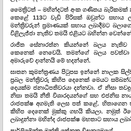
මෛත්‍රිටත් – මහින්දටත් අංක ගණිතය බැරිකමක් 
කෙළේ 113ට වැඩි පිරිසක් ඔවුන්ට සහාය
මන්ත්‍රිවරුන් ප්‍රමාණයක් සහාය ලබාදීමට බලා
විළිලැජ්ජා නැතිව තමයි එළියට බහින්න වෙන්නේ
රාජිත සේනාරත්න කියන්නේ බලය නැතිව 
කෙනෙක් නෙවෙයි. තමන්ගේ බලය පවත්වා ග
අමාරුවේ දාන්නයි මේ හදන්නේ.
ඝාතන කුමන්ත්‍රණය පිටුපස ඉන්නේ නාලක සි
ප්‍රබල මන්ත්‍රිවරු කිහිප දෙනෙක් මෙයට සම්බ
දෙයක්ම ජනාධිපතිවරයා දන්නවා. ඒ නිසා තවදු
නිසා තමයි නීති විශාරදයන්ගේ සහ එජනිස නාය
රාජපක්ෂ අගමැති ලෙස පත් කළේ. හිතාගෙන හිට
කිහිප දෙනෙක් මුක්කු ගහයි කියලා. නමුත් ඊයේ
ලබාදුන්නා මහින්ද රාජපක්ෂ මහතාට සහාය ලබාද
පාර්ලිමේන්තු මන්ත්‍රි තේනුක විදානගමගේ