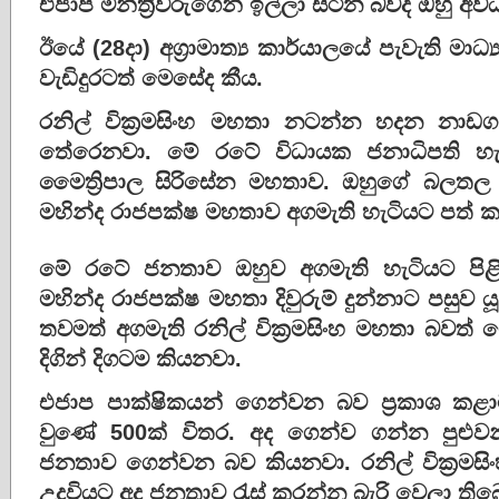
එජාප මන්ත්‍රිවරුගෙන් ඉල්ලා සිටින බවද ඔහු
ඊයේ (28දා) අග්‍රාමාත්‍ය කාර්යාලයේ පැවැති මාධ්
වැඩිදුරටත් මෙසේද කීය.
රනිල් වික්‍රමසිංහ මහතා නටන්න හදන න
තේරෙනවා. මේ රටේ විධායක ජනාධිපති හැට
මෛත්‍රිපාල සිරිසේන මහතාව. ඔහුගේ බලතල 
මහින්ද රාජපක්ෂ මහතාව අගමැති හැටියට පත් 
මේ රටේ ජනතාව ඔහුව අගමැති හැටියට පිළි
මහින්ද රාජපක්ෂ මහතා දිවුරුම් දුන්නාට පසුව 
තවමත් අගමැති රනිල් වික්‍රමසිංහ මහතා බවත් ම
දිගින් දිගටම කියනවා.
එජාප පාක්ෂිකයන් ගෙන්වන බව ප්‍රකාශ කළ
වුණේ 500ක් විතර. අද ගෙන්ව ගන්න පුළුව
ජනතාව ගෙන්වන බව කියනවා. රනිල් වික්‍රම
උදවියට අද ජනතාව රැස් කරන්න බැරි වෙලා ති