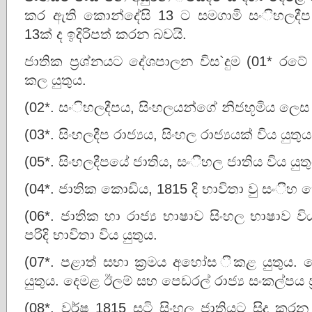
කර ඇති කොන්දේසි 13 ට සමගාමි සංිහලදීප
13ක් ද ඉදිරිපත් කරන බවයි.
ජාතික ප‍්‍රශ්නයට දේශපාලන විස`දුම (01* ර
කල යුතුය.
(02*. සංිහලදීපය, සිංහලයන්ගේ නිජභූමිය ලෙස ප
(03*. සිංහලදීප රාජ්‍යය, සිංහල රාජ්‍යයක් විය යුතුය
(05*. සිංහලදීපයේ ජාතිය, සංිහල ජාතිය විය යුත
(04*. ජාතික කොඩිය, 1815 දි භාවිතා වු සංිහ ක
(06*. ජාතික හා රාජ්‍ය භාෂාව සිංහල භාෂාව විය 
පරිදි භාවිතා විය යුතුය.
(07*. පළාත් සභා ක‍්‍රමය අහෝස ිකළ යුතු
යුතුය. දෙමළ ඊලම් සහ පෙඩරල් රාජ්‍ය සංකල්පය ප‍
(08*. වර්ෂ 1815 සටි සිංහල ජාතියට සිදු ක