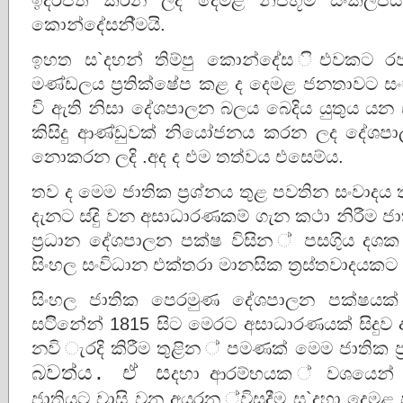
කොන්දේසනි්මයි.
ඉහත ස`දහන් තිම්පු කොන්දේස ිඑවකට 
මණ්ඩලය ප‍්‍රතික්ෂේප කළ ද දෙමළ ජනතාවට 
වි ඇති නිසා දේශපාලන බලය බෙදිය යුතුය යන ස
කිසිදු ආණ්ඩුවක් නියෝජනය කරන ලද දේශපාලන 
නොකරන ලදි .අද ද එම තත්වය එසෙම්ය.
තව ද මෙම ජාතික ප‍්‍රශ්නය තුළ පවතින සංවාදය
දැනට සදුි වන අසාධාරණකම් ගැන කථා නිරීම ජ
ප‍්‍රධාන දේශපාලන පක්ෂ විසින ් පසගුිය 
සිංහල සංවිධාන එක්තරා මානසික ත‍්‍රස්තවාදයක
සිංහල ජාතික පෙරමුණ දේශපාලන පක්ෂයක් 
සටිිනේන් 1815 සිට මෙරට අසාධාරණයක් සිදුව
නවි ැරදි කිරීම තුළින ් පමණක් මෙම ජාතික ප‍්
බවත්ය. ඒ ස
දහා ආරම්භයක ් වශයෙන් ම
ජාතියට වාසි වන අයුරන ්විසදීම ස`දහා දෙමළ 