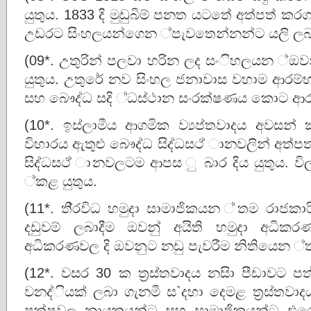
යුතුය. 1833 දි මුඩුබිම් පනත යටතේ අත්පත් කර
උඩරට සිංහලයන්ගෙන ්පැවතෙන්නන්ට යලි ලබා ද
(09*. උතුරින් පලවා හරින ලද සංිහලයන ්ඔවනු
යුතුය. උතුරේ නව සිංහල ජනාවාස වහාම ආරම්භ
සහ බෞද්ධ සදි ්ධස්ථාන සංරක්ෂණය කොට ආරක
(10*. ඉස්ලාමීය ආගමික ව්‍යප්තවාදය අවසන් ක
විහාරය ඇතුළු බෞද්ධ සිද්ධසථ් ානවලින් අත්ප
සිද්ධසථ් ානවලටම ආපස ු බාර දිය යුතුය. විල
්කළ යුතුය.
(11*. ති‍්‍රවිධ හමුදා සාමාජිකයන ්තම රාජකා
දඩුවම් ලබාදීම ඔවනු් අයිති හමුදා අධිකර
අධිකරණවල දි ඔවනුට නඩු පැවරීම නිතියෙන ්
(12*. වසර 30 ක ත‍්‍රස්තවාදය නසිා පීඩාවට 
වනද්ියක් ලබා ගැනමී ස`දහා දෙමළ ත‍්‍රස්තව
පක්ෂවල නායකයන්ට සහ සාමාජිකයන්ට එරෙ