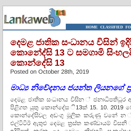
HOME
|
CLASSIFIED
|
FO
දෙමළ ජාතික සංධානය විසින් ඉදි
කොනේද්සි 13 ට සමගාමි සිංහල
කොන්දේසි 13
Posted on October 28th, 2019
මාධ්‍ය නිවේදනය ජයන්ත ලියනගේ ප‍්
දෙමළ ජාතික සංධානය විසින ් ජනාධිපතිධූර
පිළිගත යුතු කොන්දේස ි13ක් 15. 10. 2019 ව
කොන්දේසිවල අඩංගු මූලික කරුණු වනේ 
එල්ටිටිඊ ඇතුළු දෙමළ ත‍්‍රස්ත කණ්ඩායම් විසනි ්
ඉදිරිපත් කරන ලද දෙමළ නිජභූමි සංකල්ප