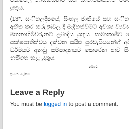
යුතුය.
(13*. සංිහලදීපයේ, සිංහල ජාතියේ සහ සං
අහිත කර කරුණුවල දි මැදිහත්වීමට අවශ්‍ය ව්‍
මහනාහිමිවරුනට් ලබාදිය යුතුය. සාමාකාමීව 
පක්ෂපාතිත්වය දක්වන සයිළු පුරවැසියනේග් 
ධර්මයට අනවු සම්පාදනයට කෙරෙන නව සිංහල
නතීිගත කළ යුතුය.
                                       මෙයට                         

                                                                       ජයන්ත ලියනගේ                                                 
ප‍්‍රධාන ලේකම් 
Leave a Reply
You must be
logged in
to post a comment.