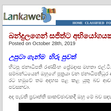
HOME
|
CLASSIFIED
|
FO
බන්දුලගෙන් සජිත්ට අභියෝගයක
Posted on October 28th, 2019
උපුටා
ගැන්ම
හිරු පුවත්
හිටපු ජනාධිපති රණසිංහ ප්‍රේමදාස මහතා එල්.ටී
සම්බන්ධයෙන් ඔහුගේ පුත්‍රයා වන ජනාධිපතිධුර 
රට හමුවේ තම අදහස පළ කළ යුතු බව ආචා
පවසනවා.
අද පැවති ප්‍රවෘත්ති සාකච්ඡාවකදී ඔහු මේ බව ස