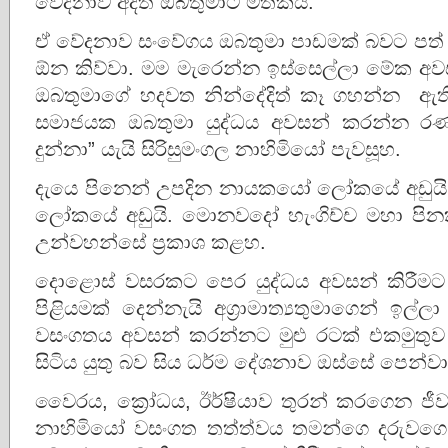
වේදනාව අදත් ඔබතුමාට මතකයි.
ඒ වේදනාව සංවේගය ඔබතුමා පාඩමක් බවට පත් 
ඕන කිව්වා. මම මැරෙන්න ඉස්සෙල්ලා මේක අ
ඔබතුමාගේ හදවත නින්දේදිත් කෑ ගහන්න ඇති
සමාජයක ඔබතුමා යුද්ධය අවසන් කරන්න රණ
දුන්නා” යැයි සිරිසුමංගල නාහිමියෝ පැවසූහ.
දැයෙ පිනෙන් උපදින නායකයෝ ලෝකයේ අඩුයි. ස
ලෝකයේ අඩුයි. මොනවදෝ හැංගිච්ච මහා පිනක
උන්වහන්සේ ප්‍රකාශ කළහ.
දොළොස් වසරකට පෙර යුද්ධය අවසන් කිරීමට
පිළියමක් දෙන්නැයි අග්‍රාමාත්‍යතුමාගෙන් ඉල්
වසංගතය අවසන් කරන්නට මුළු රටක් එකමුතුව 
සිටිය යුතු බව සිය ධර්ම දේශනාව ඔස්සේ පෙන්වා 
වෛරය, ක්‍රෝධය, ඊර්ෂියාව තුරන් කරගෙන ජීවත
නාහිමියෝ වසංගත තත්ත්වය තමන්ගෙ දරුවගෙ