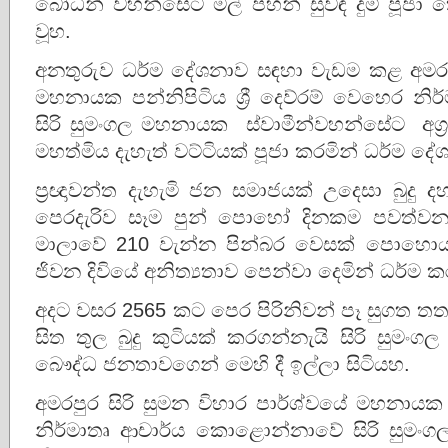
බෝධීන් වහන්සේට මල් පහන් සුවඳ දුම් පූජ
වූහ.
අනතුරුව ධර්ම දේශනාව සඳහා වැඩම කළ අමරපුර
මහනායක පන්නිපිටිය ශ්‍රී දෙව්රම් වෙහෙර 
සිරි සුමංගල මහනායක ස්වාමීන්වහන්සේට අග්‍රා
මහත්මිය දැහැත් වට්ටියක් පූජා කරමින් ධර්ම
ප්‍රඥාවන්ත දැහැමි ජන සමාජයක් උදෙසා බුදු 
පෙරදැරිව සෑම පුන් පොහෝ දිනකම පවත්වන 
මාලාවේ 210 වැන්න පින්බර වෙසක් පොහො
ජිවන දිවියේ අනිත්‍යතාව පෙන්වා දෙමින් ධර්ම ක
අදට වසර 2565 කට පෙර පිරිනිවන් පෑ සුගත ත
සිත තුල බුදු කුටියක් කරගන්නැයි සිරි සුම
බෞද්ධ ජනතාවගෙන් මෙහි දී ඉල්ලා සිටියහ.
අමරපුර සිරි සුමන විහාර පාර්ශ්වයේ මහනායක පන
නිර්මාතෘ ආචාර්ය කොළොන්නාවේ සිරි සුම