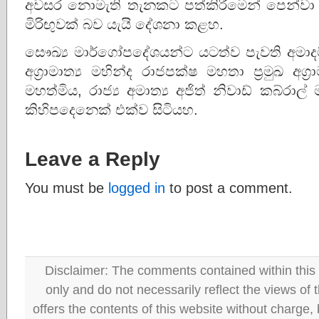
අවසර නොමැති තැනකට පත්කිරීමෙන් පෙන්ව
මිරිඟුවක් බව යැයි දේශනා කළහ.
සෞඛ්‍ය මාර්ගෝපදේශයන්ට යටත්ව පැවති අමාදම
අග්‍රාමාත්‍ය මහින්ද රාජපක්ෂ මහතා ප්‍රමුඛ අග්‍
මහත්මිය, රාජ්‍ය අමාත්‍ය අජිත් නිවාඩ් කබ්
කිහිපදෙනෙක් එක්ව සිටියහ.
Leave a Reply
You must be
logged in
to post a comment.
Disclaimer: The comments contained within this 
only and do not necessarily reflect the views
offers the contents of this website without charge