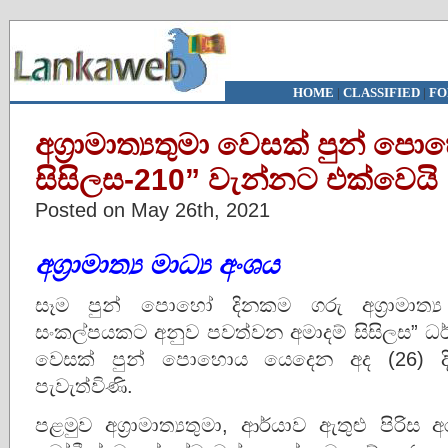
HOME
|
CLASSIFIED
|
FO
අග්‍රාමාත්‍යතුමා වෙසක් පුන් පො
සිසිලස-210” වැන්නට එක්වෙයි
Posted on May 26th, 2021
අග්‍රාමාත්‍ය මාධ්‍ය අංශය
සෑම පුන් පොහෝ දිනකම ගරු අග්‍රාමාත්
සංකල්පයකට අනුව පවත්වන අමාදම් සිසිලස” ධ
වෙසක් පුන් පොහොය යෙදෙන අද (26) දි
පැවැත්විණි.
පළමුව අග්‍රාමාත්‍යතුමා, ආර්යාව ඇතුළු පිරිස අ