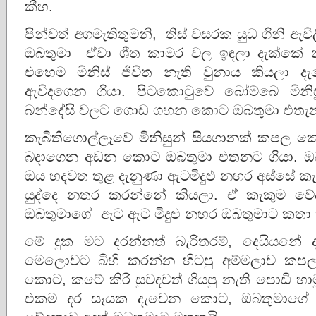
කීහ.
පින්වත් අගමැතිතුමනි, තිස් වසරක යුධ ගිනි ඇ
ඔබතුමා ඒවා ශීත කාමර වල ඉඳලා දැක්කේ නෑ
එහෙම මිනිස් ජිවිත නැති වුනාය කියල
ඇවිදගෙන ගියා. පිටකොටුවේ බෝම්බෙ මිනිස
බන්දේසි වලට ගොඩ ගහන කොට ඔබතුමා එතැන
කැබිතිගොල්ලෑවේ මිනිසුන් සියගානක් කපල ක
බදාගෙන අඩන කොට ඔබතුමා එතනට ගියා. ඔ
ඔය හදවත තුළ දැනුණා ඇටමිදුළු නහර අස්සේ ක
යුද්දෙ නතර කරන්නේ කියලා. ඒ කැකුම 
ඔබතුමාගේ ඇට ඇට මිදුළු නහර ඔබතුමාට කතා
මේ දුක මට දරන්නත් බැරිතරම්, දෙයියනේ 
මෙලොවට බිහි කරන්න හිටපු අම්මලාව ක
කොට, කටේ කිරි සුවදවත් ගියපු නැති පොඩි හා
එකම දර සෑයක දැවෙන කොට, ඔබතුමාගේ 