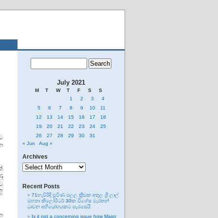
July 2021
M
T
W
T
F
S
S
1
2
3
4
5
6
7
8
9
10
11
12
13
14
15
16
17
18
19
20
21
22
23
24
25
26
27
28
29
30
31
ාව
« Jun
Aug »
න
Archives
Archives
්
ු
ට
Recent Posts
ළි
71හැවිරිදි ප්‍රවීණ මලල ක්‍රීඩක අතුල ශ්‍රී ලාල්
මහතා කිලෝමීටර් 30ක විශේෂ මැරතන්
ධාවන අභියෝගයකට සැරසෙයි
්න
Is it not a concerning issue how Major