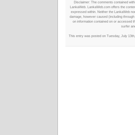
Disclaimer: The comments contained within 
LankaWeb. LankaWeb.com offers the contents
expressed within. Neither the LankaWeb nor t
damage, however caused (including through neg
on information contained on or accessed thr
surfer an
This entry was posted on Tuesday, July 13th,