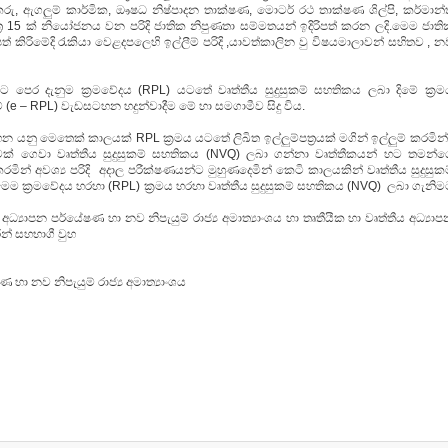
රු, ඇගලුම් කාර්මික, ඖෂධ නිෂ්පාදන තාක්ෂණ, මොටර් රථ තාක්ෂණ ශිල්පි, කර්මාන්
‍ර 15 ක් නියෝජනය වන පරිදි ජාතික නිපුණතා සම්මතයන් ඉදිරිපත් කරන ලදි.මෙම ජාති
් කිරිමේදි රැකියා වෙළදපලෙහි ඉල්ලීම් පරිදි ,යාවත්කාලින වු විෂයමාලාවන් සහිතව , 
්ට පෙර දැනුම ක්‍රමවේදය (RPL) යටතේ වෘත්තීය සුදුසුකම් සහතිකය ලබා දිමේ ක්‍රම
(e – RPL) වැඩසටහන හදුන්වාදීම මේ හා සමගාමීව සිදු විය.
යනු මෙතෙක් කාලයක් RPL ක්‍රමය යටතේ ලිඛිත ඉල්ලුම්පත්‍රයක් මගින් ඉල්ලුම් කරමින්
නුවක් ගෙවා වෘත්තීය සුදුසුකම් සහතිකය (NVQ) ලබා ගන්නා වෘත්තීකයන් හට තමන්ග
මින් අවශ්‍ය පරිදි අදාල පරීක්ෂණයන්ට මුහුණදෙමින් කෙටි කාලයකින් වෘත්තීය සුදුසුක
ෙම ක්‍රමවේදය හරහා (RPL) ක්‍රමය හරහා වෘත්තීය සුදුසුකම් සහතිකය (NVQ) ලබා ගැනි
්‍යාපන පර්යේෂණ හා නව නිපැයුම් රාජ්‍ය අමාත්‍යාංශය හා තෘතීයීක හා වෘත්තීය අධ්‍යා
් සහභාගී වුහ
 හා නව නිපැයුම් රාජ්‍ය අමාත්‍යාංශය