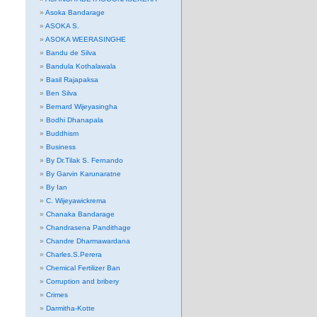
Asoka Bandarage
ASOKA S.
ASOKA WEERASINGHE
Bandu de Silva
Bandula Kothalawala
Basil Rajapaksa
Ben Silva
Bernard Wijeyasingha
Bodhi Dhanapala
Buddhism
Business
By Dr.Tilak S. Fernando
By Garvin Karunaratne
By Ian
C. Wijeyawickrema
Chanaka Bandarage
Chandrasena Pandithage
Chandre Dharmawardana
Charles.S.Perera
Chemical Fertilizer Ban
Corruption and bribery
Crimes
Darmitha-Kotte