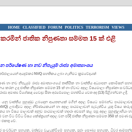
HOME
|
CLASSIFIED
|
FORUM
|
POLITICS
|
TERRORISM
|
VIEWS
රමින් ජාතික නිපුණතා සම්මත 15 ක් එළි
න පර්යේෂණ හා නව නිපැයුම් රාජ්‍ය අමාත්‍යාංශය
න්තර්ජාලයෙන් අයදුම්කර NVQ සහතිකය ලබා ගැනිමට ක්‍රමවේදයක්
ණ හා නව නිපැයුම් රාජ්‍ය අමාත්‍යාංශයේ තෘතීයීක හා වෘත්තීය අධ්‍යාපන කොමිෂන් සභ
ර්ධනය කරන ලද ජාතික නිපුණතා සම්මත 15 ක් හා ඒවාට අදාල විෂයමාලා නිපුණතා සංවර්ධ
රාජ්‍ය අමාත්‍ය විශේෂඥ වෛද්‍ය සීතා අරඹේපොල මහත්මිය වෙත අද (13) පිළිගන්වන ලදි.
් යනු වෘත්තීය පුහුණුව ලබදෙන ආයතනයක් මගින් අදාල විෂයට සම්බන්ධ පාඨමාලාවක
(NVQ) ලබාදීමට අදාල නිර්ණායකයන් හා අදාල පාඨමාලාවන් පැවැත්වීය යුතු වීෂය කරුණ
ය හා විෂය මාලාවක් අනුව පාඨමාලාවක් හදාරා අවසන් කළ පසු අදාල පුහුණුලාභියා හ
න විට විවිධ විෂය කේෂ්ත්‍රයන් අදාල වන පරිදි ජාතික නිපුණතා සම්මත 350 ක් පමණ එ
ට එකතු වේ.
ර සංවර්ධන සහයක, මත්ද්‍රව්‍ය වැළැක්වීමේ සහයක, ප්‍රජා සෞඛ්‍ය සහයක, ධීවර ආම්පන