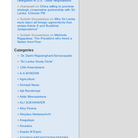
Delegation in U.S. Trade Negotiations
chamarakl
on
China willing to promote
strategic cooperative partnership with Sri
Lanka: Chinese FM
Sudath Gunasekara
on
Why Sri Lanka
must reject all foreign agreements that
violate Article 9 and Buddhist
Jurisprudence”
Sudath Gunasekara
on
Mahinda
Rajapaksa: The President who freed a
Nation from Fear
Categories
Dr. Darini Rajasingham-Senanayake
“Sri Lanka Study Circle”
13th Amendment
A.A.M.NIZAM
Agriculture
Ahmadi News
Ajit Randeniya
Akila Weerasekera
ALI SUKHANVER
Aloy Perera
Aloysius Hettiarachchi
Aragalaya
Arcadius
Asada M Erpini
ASANGA ABEYAGOONASEKERA