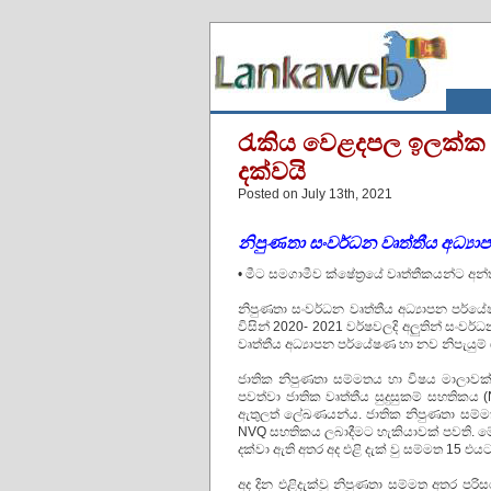
රැකිය වෙළදපල ඉලක්ක ක
දක්වයි
Posted on July 13th, 2021
නිපුණතා සංවර්ධන වෘත්තීය අධ්‍යාප
• මීට සමගාමීව ක්ෂේත්‍රයේ වෘත්තීකයන්ට අ
නිපුණතා සංවර්ධන වෘත්තීය අධ්‍යාපන පර්යේෂ
විසින් 2020- 2021 වර්ෂවලදි අලුතින් සංව
වෘත්තීය අධ්‍යාපන පර්යේෂණ හා නව නිපැයුම් 
ජාතික නිපුණතා සම්මතය හා විෂය මාලාවක
පවත්වා ජාතික වෘත්තීය සුදුසුකම් සහතිකය 
ඇතුලත් ලේඛණයන්ය. ජාතික නිපුණතා සම්මත
NVQ සහතිකය ලබාදීමට හැකියාවක් පවති. මේ ව
දක්වා ඇති අතර අද එළි දැක් වු සම්මත 15 එය
අද දින එළිදැක්වු නිපුණතා සම්මත අතර පරිස