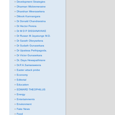
Development Strategies
Dharman Wickremeratne
Dharshan Weerasekera
Dilrook Kannangara
Dr Donald Chandraratna
Dr Hector Perera
Dr M D P DISSANAYAKE
Dr Ruwan M Jayatunge M.D.
Dr Sarath Obeysekera
Dr Sudath Gunasekara
Dr Upatissa Pethiyagoda.
Dr Victor Gunasekara
Dr. Daya Hewapathirane
Dr.P.A.Samaraweera
Easter attack probe
Economy
Editorial
Education
EDWARD THEOPHILUS
Energy
Entertainments
Environment
Fake News
Food