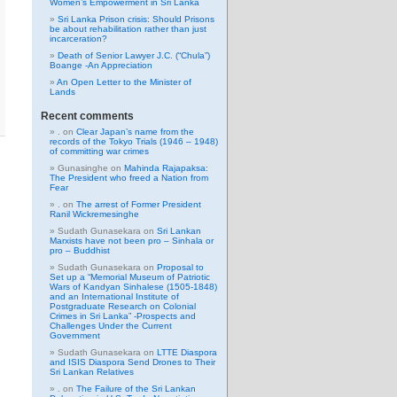
Women’s Empowerment in Sri Lanka
Sri Lanka Prison crisis: Should Prisons
be about rehabilitation rather than just
incarceration?
Death of Senior Lawyer J.C. (“Chula”)
Boange -An Appreciation
An Open Letter to the Minister of
Lands
Recent comments
.
on
Clear Japan’s name from the
records of the Tokyo Trials (1946 – 1948)
of committing war crimes
Gunasinghe
on
Mahinda Rajapaksa:
The President who freed a Nation from
Fear
.
on
The arrest of Former President
Ranil Wickremesinghe
Sudath Gunasekara
on
Sri Lankan
Marxists have not been pro – Sinhala or
pro – Buddhist
Sudath Gunasekara
on
Proposal to
Set up a “Memorial Museum of Patriotic
Wars of Kandyan Sinhalese (1505-1848)
and an International Institute of
Postgraduate Research on Colonial
Crimes in Sri Lanka” -Prospects and
Challenges Under the Current
Government
Sudath Gunasekara
on
LTTE Diaspora
and ISIS Diaspora Send Drones to Their
Sri Lankan Relatives
.
on
The Failure of the Sri Lankan