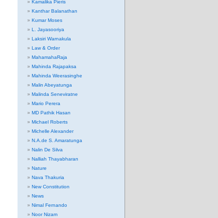
Kamalika Pieris
Kanthar Balanathan
Kumar Moses
L. Jayasooriya
Laksiri Warnakula
Law & Order
MahamahaRaja
Mahinda Rajapaksa
Mahinda Weerasinghe
Malin Abeyatunga
Malinda Seneviratne
Mario Perera
MD Pathik Hasan
Michael Roberts
Michelle Alexander
N.A.de S. Amaratunga
Nalin De Silva
Nalliah Thayabharan
Nature
Nava Thakuria
New Constitution
News
Nimal Fernando
Noor Nizam