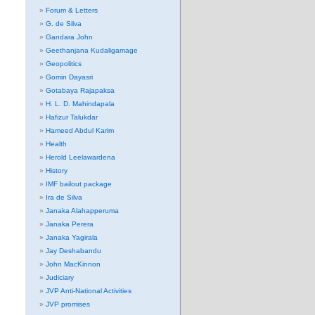
Forum & Letters
G. de Silva
Gandara John
Geethanjana Kudaligamage
Geopolitics
Gomin Dayasri
Gotabaya Rajapaksa
H. L. D. Mahindapala
Hafizur Talukdar
Hameed Abdul Karim
Health
Herold Leelawardena
History
IMF bailout package
Ira de Silva
Janaka Alahapperuma
Janaka Perera
Janaka Yagirala
Jay Deshabandu
John MacKinnon
Judiciary
JVP Anti-National Activities
JVP promises