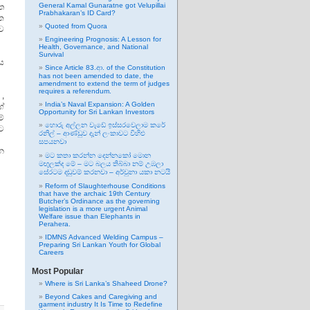
General Kamal Gunaratne got Velupillai
ත
Prabhakaran’s ID Card?
ක
Quoted from Quora
නව
Engineering Prognosis: A Lesson for
Health, Governance, and National
Survival
ය
Since Article 83.ආ. of the Constitution
has not been amended to date, the
amendment to extend the term of judges
requires a referendum.
 ,
India’s Naval Expansion: A Golden
ේ
Opportunity for Sri Lankan Investors
ම්
හොරු අල්ලන වැඩේ ඉස්සරවෙලාම කරේ
මට
රනිල් – ආණ්ඩුව දැන් ලංකාවට විහිළු
සපයනවා
පන
මට කතා කරන්න දෙන්නකෝ මොන
මඟුලක්ද මේ – මට බලය තිබ්බා නම් උඹලා
සේරටම දඬුවම් කරනවා – අර්චුනා යකා නටයි
Reform of Slaughterhouse Conditions
that have the archaic 19th Century
Butcher’s Ordinance as the governing
legislation is a more urgent Animal
Welfare issue than Elephants in
Perahera.
IDMNS Advanced Welding Campus –
Preparing Sri Lankan Youth for Global
Careers
Most Popular
Where is Sri Lanka’s Shaheed Drone?
Beyond Cakes and Caregiving and
garment industry It Is Time to Redefine