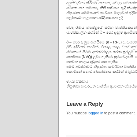
අලුත්වැඩියා කිරිමේ සහයක, වේලා සටහන්ක
සබදතා සහ කම්කරු නිතී භාවිතය ආදි ක්ෂේත්
නිපුණතා සම්මතයන් හා විෂය මාලාවන් ඉදිරිපත
ලෝකයට ගැලපෙන පරිදි සකසන ලදි.
තවද රැකිය ක්ෂේත්‍රයේ සිටින වෘත්තීයකයන
යාවත්කාලින කරමින් ඊ – පෙර දැනුම ඇගයීමේ 
ඊ – පෙර දැනුම ඇගයීමේ (e – RPL) වැඩසටහන 
ලිපි ඉදිරිපත් කරමින්, වීශාල කාල වකවා
ස්ථානයේ සිටම අන්තර්ජාලය හරහා ඉල්ලුම් කර
සහතිකය (NVQ) ලබා ගැනිමේ ක්‍රමවේදයකි. ම
ගතවන කාලය අඩුකර ගත හැකිය.
මෙම අවස්ථාවට නිපුණතා සංවර්ධන වෘත්තීය අධ
කොමිෂන් සභාව නියෝජනය කරමින් නිළධාරීන
මාධ්‍ය ඒකකය
නිපුණතා සංවර්ධන වෘත්තීය අධ්‍යාපන පර්යේෂණ
Leave a Reply
You must be
logged in
to post a comment.