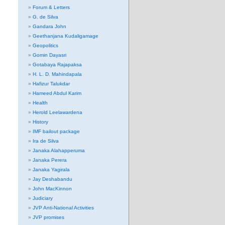
Forum & Letters
G. de Silva
Gandara John
Geethanjana Kudaligamage
Geopolitics
Gomin Dayasri
Gotabaya Rajapaksa
H. L. D. Mahindapala
Hafizur Talukdar
Hameed Abdul Karim
Health
Herold Leelawardena
History
IMF bailout package
Ira de Silva
Janaka Alahapperuma
Janaka Perera
Janaka Yagirala
Jay Deshabandu
John MacKinnon
Judiciary
JVP Anti-National Activities
JVP promises