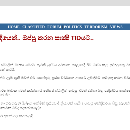
HOME
|
CLASSIFIED
|
FORUM
|
POLITICS
|
TERRORISM
|
VIEWS
ාදියෙක්.. ඔප්පු කරන සාක්‍ෂි TIDයට..
් ස්ටාලින් මහතා මෙරට පැවති යුද්ධය අවසාන කාලයේදි ඊට බාධා කළ පුද්ගලයකු බ
ඳහන් කරයි.
තමන්ට ලැබී ඇති බවත් එම තොරතුරු ත්‍රස්ත විමර්ශන අංශයට ලබාදීමට කටයුතු කරන බවත
ර්ග බාධක ඉවත් කරන්නැයි ජෝසප් ස්ටාලින් පැවසූ බවත් එනිසා ඔහු හැඳින්විය හැක්ක
ටත් කීය.
 ගුරුවරුන් බිල්ලට ගනිමින් ත්‍රස්තවාදී ක්‍රියාවක් යැයි ද පැවසූ මන්ත්‍රීවරයා සිසු දරුවන
 නොවන බවද සඳහන් කළේය.
මෙම අදහස් පල කරන ලදී.