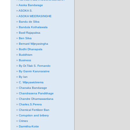
Asoka Bandarage
ASOKA S.
ASOKA WEERASINGHE
Bandu de Silva
Bandula Kothalawala
Basil Rajapaksa
Ben Silva
Bernard Wijeyasingha
Bodhi Dhanapala
Buddhism
Business
By Dr.Tilak S. Fernando
By Garvin Karunaratne
By Ian
C. Wijeyawickrema
Chanaka Bandarage
Chandrasena Pandithage
Chandre Dharmawardana
Charles.S.Perera
Chemical Fertilizer Ban
Corruption and bribery
Crimes
Darmitha-Kotte