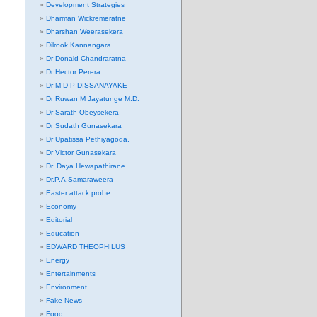
Development Strategies
Dharman Wickremeratne
Dharshan Weerasekera
Dilrook Kannangara
Dr Donald Chandraratna
Dr Hector Perera
Dr M D P DISSANAYAKE
Dr Ruwan M Jayatunge M.D.
Dr Sarath Obeysekera
Dr Sudath Gunasekara
Dr Upatissa Pethiyagoda.
Dr Victor Gunasekara
Dr. Daya Hewapathirane
Dr.P.A.Samaraweera
Easter attack probe
Economy
Editorial
Education
EDWARD THEOPHILUS
Energy
Entertainments
Environment
Fake News
Food