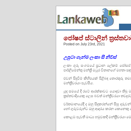
ජෝෂප් ස්ටාලින් ත‍්‍රස්තව
Posted on July 23rd, 2021
උපුටා
ගැන්ම
ලංකා සී නිව්ස්
ලංකා ගුරු සංගමයේ ප්‍රධාන ලේකම් ජෝසප
පාර්ලිමේන්තු මන්ත්‍රී මධුර විතානගේ මහතා ස
එවන් සිදුවීම් කිහිපයක් පිළිබඳ තොරතුරු 
මන්ත්‍රීවරයා පැවසීය.
යුද සමයේ දී රටේ ආරක්ෂාවට යොදවා තිබූ මා
ත්‍රස්තවාදියෙකු ලෙස බවත් මන්ත්‍රීවරයා තවදුර
වර්තමානයේදී ද ඔහු සිදුකරන්නේ සිසු දරුවන් හා
හෝ ගුරුවරුන්ට ඔහු ආදරය කරන කෙනෙකු
කොළඹ පැවති මාධ්‍ය හමුවකදී මන්ත‍්‍රීවරයා 