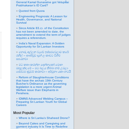
General Kamal Gunaratne got Velupillai
Prabhakaran’s ID Card?
Quoted from Quora
Engineering Prognosis: A Lesson for
Health, Governance, and National
Survival
Since Article 83.ආ. of the Constitution
has not been amended to date, the
amendment to extend the term of judges
requires a referendum.
India’s Naval Expansion: A Golden
Opportunity for Sri Lankan Investors
හොරු අල්ලන වැඩේ ඉස්සරවෙලාම කරේ
රනිල් – ආණ්ඩුව දැන් ලංකාවට විහිළු
සපයනවා
මට කතා කරන්න දෙන්නකෝ මොන
මඟුලක්ද මේ – මට බලය තිබ්බා නම් උඹලා
සේරටම දඬුවම් කරනවා – අර්චුනා යකා නටයි
Reform of Slaughterhouse Conditions
that have the archaic 19th Century
Butcher’s Ordinance as the governing
legislation is a more urgent Animal
Welfare issue than Elephants in
Perahera.
IDMNS Advanced Welding Campus –
Preparing Sri Lankan Youth for Global
Careers
Most Popular
Where is Sri Lanka’s Shaheed Drone?
Beyond Cakes and Caregiving and
garment industry It Is Time to Redefine