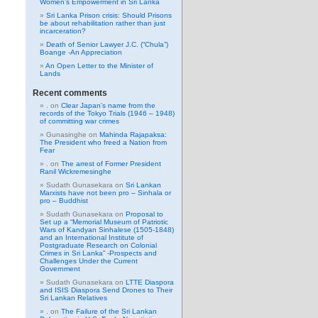
Women’s Empowerment in Sri Lanka
Sri Lanka Prison crisis: Should Prisons
be about rehabilitation rather than just
incarceration?
Death of Senior Lawyer J.C. (“Chula”)
Boange -An Appreciation
An Open Letter to the Minister of
Lands
Recent comments
.
on
Clear Japan’s name from the
records of the Tokyo Trials (1946 – 1948)
of committing war crimes
Gunasinghe
on
Mahinda Rajapaksa:
The President who freed a Nation from
Fear
.
on
The arrest of Former President
Ranil Wickremesinghe
Sudath Gunasekara
on
Sri Lankan
Marxists have not been pro – Sinhala or
pro – Buddhist
Sudath Gunasekara
on
Proposal to
Set up a “Memorial Museum of Patriotic
Wars of Kandyan Sinhalese (1505-1848)
and an International Institute of
Postgraduate Research on Colonial
Crimes in Sri Lanka” -Prospects and
Challenges Under the Current
Government
Sudath Gunasekara
on
LTTE Diaspora
and ISIS Diaspora Send Drones to Their
Sri Lankan Relatives
.
on
The Failure of the Sri Lankan