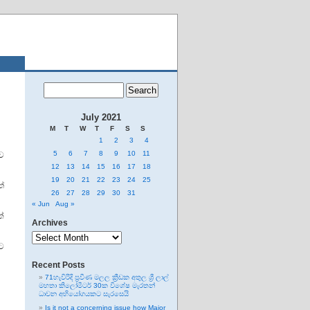
July 2021
M
T
W
T
F
S
S
1
2
3
4
5
6
7
8
9
10
11
ව
12
13
14
15
16
17
18
19
20
21
22
23
24
25
්
26
27
28
29
30
31
« Jun
Aug »
ේ
Archives
Archives
්ට
Recent Posts
71හැවිරිදි ප්‍රවීණ මලල ක්‍රීඩක අතුල ශ්‍රී ලාල්
මහතා කිලෝමීටර් 30ක විශේෂ මැරතන්
ධාවන අභියෝගයකට සැරසෙයි
Is it not a concerning issue how Major