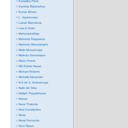
Kamalika Pieris
Kanthar Balanathan
Kumar Moses
L. Jayasooriya
Laksiri Warnakula
Law & Order
MahamahaRaja
Mahinda Rajapaksa
Mahinda Weerasinghe
Malin Abeyatunga
Malinda Seneviratne
Mario Perera
MD Pathik Hasan
Michael Roberts
Michelle Alexander
N.A.de S. Amaratunga
Nalin De Silva
Nalliah Thayabharan
Nature
Nava Thakuria
New Constitution
News
Nimal Fernando
Noor Nizam