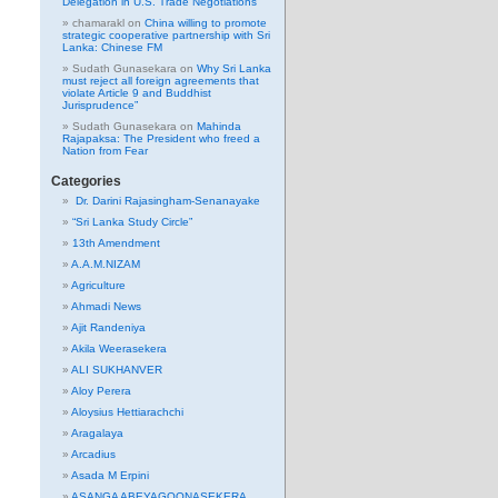
Delegation in U.S. Trade Negotiations
chamarakl
on
China willing to promote
strategic cooperative partnership with Sri
Lanka: Chinese FM
Sudath Gunasekara
on
Why Sri Lanka
must reject all foreign agreements that
violate Article 9 and Buddhist
Jurisprudence”
Sudath Gunasekara
on
Mahinda
Rajapaksa: The President who freed a
Nation from Fear
Categories
Dr. Darini Rajasingham-Senanayake
“Sri Lanka Study Circle”
13th Amendment
A.A.M.NIZAM
Agriculture
Ahmadi News
Ajit Randeniya
Akila Weerasekera
ALI SUKHANVER
Aloy Perera
Aloysius Hettiarachchi
Aragalaya
Arcadius
Asada M Erpini
ASANGA ABEYAGOONASEKERA