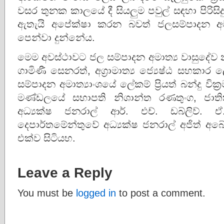
වසර තුනක කාලයේ දී සියලුම පවුල් සඳහා පිරිසි
ඇතැයි අපේක්ෂා කරන බවත් ජලසම්පාදන අමාත
පෙන්වා දුන්නේය.
මෙම අවස්ථාවට ජල සම්පාදන අමාත්‍ය වාසුදේව නා
ගාමිණී සෙනරත්, අග්‍රාමාත්‍ය ජ්‍යෙෂ්ඨ සහකාර 
සම්පාදන අමාත්‍යාංශයේ ලේකම් ප්‍රියත් බන්දු 
මණ්ඩලයේ සභාපති නිශාන්ත රණතුංග, ජාතික
අධ්‍යක්ෂ ජනරාල් ආර්. එච්. ඩබ්ලිව්. ඒ
දෙපාර්තමේන්තුවේ අධ්‍යක්ෂ ජනරාල් අජිත් අබ
එක්ව සිටියහ.
Leave a Reply
You must be
logged in
to post a comment.