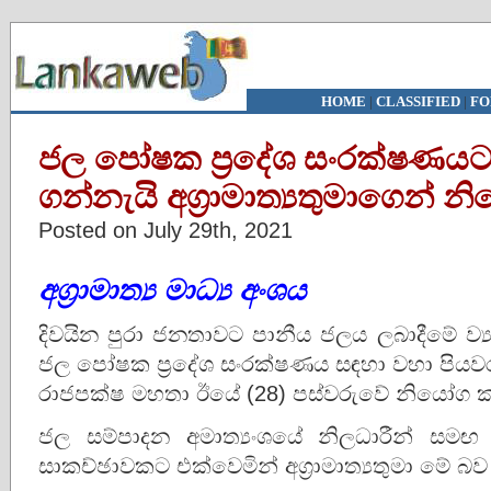
HOME
|
CLASSIFIED
|
FO
ජල පෝෂක ප්‍රදේශ සංරක්ෂණයට
ගන්නැයි අග්‍රාමාත්‍යතුමාගෙන් 
Posted on July 29th, 2021
අග්‍රාමාත්‍ය මාධ්‍ය අංශය
දිවයින පුරා ජනතාවට පානීය ජලය ලබාදීමේ ව්‍
ජල පෝෂක ප්‍රදේශ සංරක්ෂණය සඳහා වහා පියවර ගන
රාජපක්ෂ මහතා ඊයේ (28) පස්වරුවේ නියෝග 
ජල සම්පාදන අමාත්‍යංශයේ නිලධාරීන් සමඟ 
සාකච්ඡාවකට එක්වෙමින් අග්‍රාමාත්‍යතුමා මේ