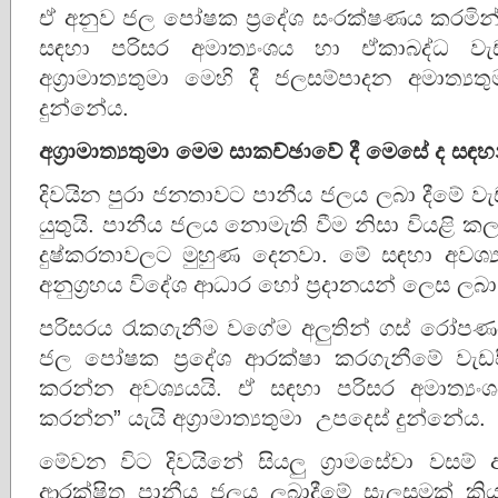
ඒ අනුව ජල පෝෂක ප්‍රදේශ සංරක්ෂණය කරමින් 
සඳහා පරිසර අමාත්‍යංශය හා ඒකාබද්ධ වැ
අග්‍රාමාත්‍යතුමා මෙහි දී ජලසම්පාදන අමාත්‍ය
දුන්නේය.
අග්‍රාමාත්‍යතුමා මෙම සාකච්ඡාවේ දී මෙසේ ද ස
දිවයින පුරා ජනතාවට පානීය ජලය ලබා දීමේ ව
යුතුයි. පානීය ජලය නොමැති වීම නිසා වියළි
දුෂ්කරතාවලට මුහුණ දෙනවා. මේ සඳහා අවශ්‍ය
අනුග්‍රහය විදේශ ආධාර හෝ ප්‍රදානයන් ලෙස ලබ
පරිසරය රැකගැනීම වගේම අලුතින් ගස් රෝපණය
ජල පෝෂක ප්‍රදේශ ආරක්ෂා කරගැනීමේ වැඩපිළි
කරන්න අවශ්‍යයයි. ඒ සඳහා පරිසර අමාත්‍ය
කරන්න” යැයි අග්‍රාමාත්‍යතුමා උපදෙස් දුන්නේය.
මේවන විට දිවයිනේ සියලු ග්‍රාමසේවා වසම
ආරක්ෂිත පානීය ජලය ලබාදීමේ සැලසුමක් ක්‍ර