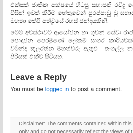
එක්සත් ජාතික පක්ෂයේ හිටපු සභාපති රවිද
විසින් ඉවත් කිරීම හේතුවෙන් පුරප්පාඩු වූ සභා
මහතා තේරී පත්වූයේ රහස් ඡන්දයකිනි.
මෙම අවස්ථාවට ආයෝජන හා ගුවන් සේවා රාජ්‍ය අම
පොදුජන පෙරමුණේ ලේකම් සාගර කාරියවසම්, 
චමින්ද කුලරත්න මහත්වරු ඇතුළු තංගල්ල නග
පිරිසක් එක්ව සිටියහ.
Leave a Reply
You must be
logged in
to post a comment.
Disclaimer: The comments contained within this 
only and do not necessarily reflect the views