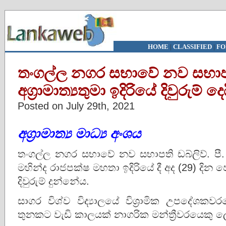
HOME
|
CLASSIFIED
|
FO
තංගල්ල නගර සභාවේ නව සභා
අග්‍රාමාත්‍යතුමා ඉදිරියේ දිවුරුම් දෙ
Posted on July 29th, 2021
අග්‍රාමාත්‍ය මාධ්‍ය අංශය
තංගල්ල නගර සභාවේ නව සභාපති ඩබ්ලිව්. පී. ආ
මහින්ද රාජපක්ෂ මහතා ඉදිරියේ දී අද (29) දින
දිවුරුම් දුන්නේය.
සාගර විශ්ව විද්‍යාලයේ විශ්‍රාමික උපදේශක
තුනකට වැඩි කාලයක් නාගරික මන්ත්‍රීවරයෙකු 