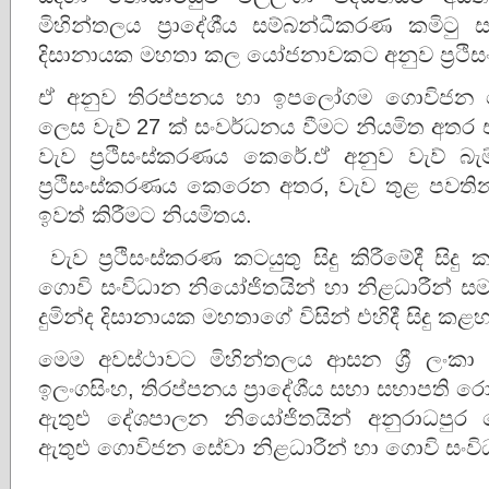
මිහින්තලය ප්‍රාදේශීය සම්බන්ධීකරණ කමිටු සභ
දිසානායක මහතා කල යෝජනාවකට අනුව ප්‍රථිසං
ඒ අනුව තිරප්පනය හා ඉපලෝගම ගොවිජන 
ලෙස වැව් 27 ක් සංවර්ධනය වීමට නියමිත අතර
වැව ප්‍රථිසංස්කරණය කෙරේ.ඒ අනුව වැව් බ
ප්‍රථිසංස්කරණය කෙරෙන අතර, වැව තුළ පවතින 
ඉවත් කිරීමට නියමිතය.
වැව ප්‍රථිසංස්කරණ කටයුතු සිදු කිරීමේදී සිද
ගොවි සංවිධාන නියෝජිතයින් හා නිළධාරීන් සමඟ
දුමින්ද දිසානායක මහතාගේ විසින් එහිදී සිදු කළහ
මෙම අවස්ථාවට මිහින්තලය ආසන ශ්‍රී ලංකා
ඉලංගසිංහ, තිරප්පනය ප්‍රාදේශීය සභා සභාපති 
ඇතුළු දේශපාලන නියෝජිතයින් අනුරාධපුර 
ඇතුළු ගොවිජන සේවා නිළධාරීන් හා ගොවි සංවි