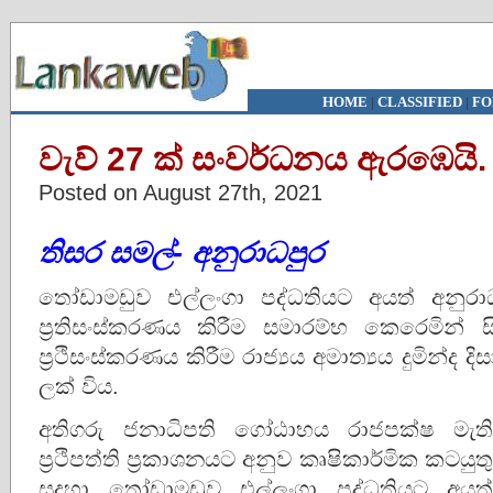
HOME
|
CLASSIFIED
|
FO
වැව් 27 ක් සංවර්ධනය ඇරඹෙයි.
Posted on August 27th, 2021
තිසර සමල්- අනුරාධපුර
තෝඩාමඩුව එල්ලංගා පද්ධතියට අයත් අනුරාධපු
ප්‍රතිසංස්කරණය කිරීම සමාරම්භ කෙරෙමින
ප්‍රථිසංස්කරණය කිරීම රාජ්‍යය අමාත්‍යය දුමින
ලක් විය.
අතිගරු ජනාධිපති ගෝඨාභය රාජපක්ෂ මැති
ප්‍රථිපත්ති ප්‍රකාශනය⁣ට අනුව කෘෂිකාර්මික කටය
සදහා තෝඩාමඩුව එල්ලංගා පද්ධතිය⁣ට අයත් 