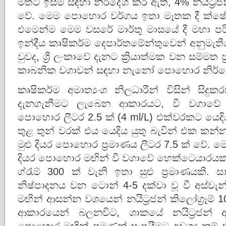
මතට ඉසීම සඳහා නිර්දේශ කර ඇති, 4% නයිට්‍ර
වේ. මෙම පොහොර වර්ගය ඉතා මෑතක දී ක්ෂේත්
එමෙන්ම මෙම වසරේ මාර්තු මාසයේ දී මහා ප
ඉන්දීය කෘෂිකර්ම දෙපාර්තමේන්තුවෙන් අනුමැ
වුවද, ශ්‍රී ලංකාවේ දැනට ක්‍රියාත්මක වන සම්මත 
කාබනික වගාවන් සඳහා නැනෝ පොහොර නිර්ද
කෘෂිකර්ම අමාත්‍යංශ නිලධාරීන් විසින් සිද
දැනගැනීමට ලැබෙන ආකාරයට, වී වගාවේ
පොහොර ලීටර 2.5 ක් (4 ml/L) එක්වරකට යෙදි
තුළ තුන් වරක් එය යෙදිය යුතු බැවින් එක කන
මුළු දියර පොහොර ප්‍රමාණය ලීටර 7.5 ක් වේ. ම
දියර පොහොර මඟින් වී වගාවේ හෙක්ටෙයාරයකට 
ග්රෑම් 300 ක් වැනි ඉතා සුළු ප්‍රමාණයකි. 
නිෂ්පාදනය වන ටොන් 4-5 දක්වා වූ වී අස්වැ
මඟින් ආසන්න වශයෙන් නයිට්‍රජන් කිලෝග්‍රෑම් 
ආකාරයෙන් බලනවිට, ශාකයේ නයිට්‍රජන් අව
පොහොර මඟින් පමණක් සැපයීමට අවශ්‍ය නම්