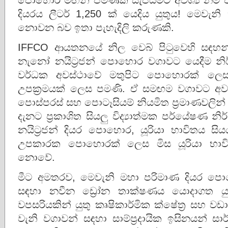
දියරය ලීටර් 1,250 ක් යෙදිය යුතුය! මෙවැනි ක්
නොවන බව ඉතා පැහැදිලි කරුණකි.
IFFCO ආයතනයේ නිල වෙබ් පිටුවෙහි සඳහ
නැනෝ නයිට්‍රජන් පොහොර වගාවට යෙදීම න
වර්ධක අවස්ථාවේ මතුපිට පොහොරක් ලෙස, 
උපක්‍රමයක් ලෙස පමණි. ඒ සමඟම වගාවට අවශ්‍ය 
පොස්පරස් සහ පොටෑසියම් නියමිත ප්‍රමාණවලින් 
දැනට ප්‍රකාශිත සියලු විද්‍යාත්මක පර්යේෂ
නයිට්‍රජන් දියර පොහොර, යූරියා භාවිතය සි
උපකාරක පොහොරක් ලෙස මිස යූරියා භාවි
නොවේ.
මීට අමතරව, මෙවැනි මහා පරිමාණ දියර පො
සඳහා නවීන ඩ්‍රෝන තාක්ෂණය යොදාගත යු
වපසරියකින් යුතු කෘෂිකාර්මික ක්ෂේත්‍ර සහ වඩ
වැනි වගාවන් සඳහා සාම්ප්‍රදායික ඉසිනයන් 