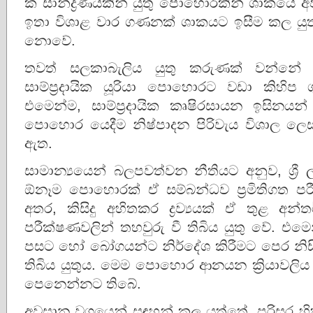
ක සාන්ද්‍රණයකින් යුතු පොහොරකින් ශාකයේ අව
ඉතා විශාළ වාර ගණනක් ශාකයට ඉසීම කල යුතුය
නොවේ.
තවත් සලකාබැලිය යුතු කරුණක් වන්නේ 
සාම්ප්‍රදායික යූරියා පොහොරට වඩා කිහිප
එමෙන්ම, සාම්ප්‍රදායික කෘෂිරසායන ඉසිනය
පොහොර යෙදීම නිෂ්පාදන පිරිවැය විශාල ලෙ
ඇත.
සාමාන්‍යයෙන් බලපවත්වන නීතියට අනුව, ශ්
ඕනෑම පොහොරක් ඒ සම්බන්ධව ප්‍රමිතිගත පරීක
අතර, කිසිදු අහිතකර ද්‍රව්‍යයක් ඒ තුළ අන
පරීක්ෂණවලින් තහවුරු වී තිබිය යුතු වේ. 
පසට හෝ බෝගයන්ට නිර්දේශ කිරීමට පෙර නිසි 
තිබිය යුතුය. මෙම පොහොර ආනයන ක්‍රියාවලිය
පෙනෙන්නට තිබේ.
අවසාන වශයෙන් සඳහන් කල යුත්තේ, පරිසර හිත