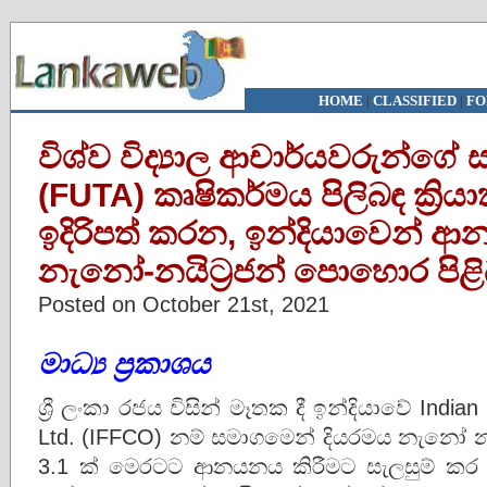
HOME
|
CLASSIFIED
|
FO
විශ්ව විද්‍යාල ආචාර්යවරුන්ග
(FUTA) කෘෂිකර්මය පිලිබඳ ක්‍රියා
ඉදිරිපත් කරන, ඉන්දියාවෙන්
නැනෝ-නයිට්‍රජන් පොහොර පිළිබඳ
Posted on October 21st, 2021
මාධ්‍ය ප්‍රකාශය
ශ්‍රී ලංකා රජය විසින් මෑතක දී ඉන්දියාවේ Indian
Ltd. (IFFCO) නම් සමාගමෙන් දියරමය නැනෝ න
3.1 ක් මෙරටට ආනයනය කිරීමට සැලසුම් කර 