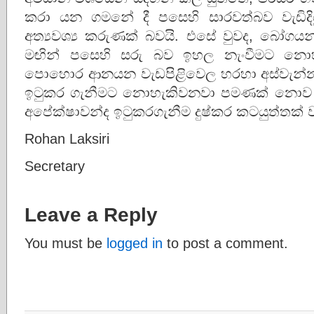
කරා යන ගමනේ දී පසෙහි සාරවත්බව වැඩි
අත්‍යවශ්‍ය කරුණක් බවයි. එසේ වුවද, බෝග
මඟින් පසෙහි සරු බව ඉහල නැංවීමට නොහ
පොහොර ආනයන වැඩපිළිවෙල හරහා අස්වැන්න 
ඉටුකර ගැනීමට නොහැකිවනවා පමණක් නොව හර
අපේක්ෂාවන්ද ඉටුකරගැනීම දුෂ්කර කටයුත්තක් 
Rohan Laksiri
Secretary
Leave a Reply
You must be
logged in
to post a comment.