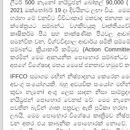
ලීටර් 500 නැනෝ නයිට්‍රජන් බෝතල් 90,000 ( ල
2021 ඔක්තෝබර් 19 දා දිවයිනට ලඟා විය. ම
හරහා මේ වනවිට විවිධාකාර මතවාද ජනගත වෙම
ක්ෂේත්‍රයට සම්බන්ධ වගකිවයුතු වෘත්තීයව
කෘෂිකර්ම පීඨ සහ තාක්ෂණික පීඨවල ආචා
සමන්විත වන, විශ්වවිද්‍යාල ආචාර්ය සමිති සම
සම්බන්ධ ක්‍රියාකාරී කමිටුව (Action Commit
කරමින් මෙම ආනයනිත පොහොර සම්බන්ධව පව
අපගේ විශේෂඥ මතය මෙසේ ජනතාව හමුවේ තැ
IFFCO සමාගම මඟින් නිෂ්පාදනය කෙරෙන මෙම න
අඩංගු සංයෝගයකි. බහු අවයවික සංයෝග මඟින
කුඩා නැනෝ අංශු ලෙස සාදන නිසා සාම්ප්‍ර
නයිට්‍රජන් පොහොර වෙනස් වේ. මෙම නැනෝ අ
පවතින බැවින් ශාක පත්‍රවල ඇති පුටිකා හරහ
ලබයි. මෙම පොහොර විශේෂය කෘත්‍රිමව නිෂ
වන අතර එය කාබනික පොහොරක් නොවේ. මෙ