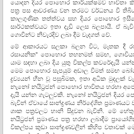
යොදන දියර පොහොර කාර්යක්ෂමව භාවිතා ක
පත්‍ර පස ආවරණය වන තරමට වර්ධනය වී තිබි
කාලගුණික තත්ත්වය සහ දියර පොහොර ඉසීමේ
සාර්ථකත්වයට ඉතා දැඩි ලෙස බලපායි. ඒ බැව
ගොවීන්ට නිවැරදිව ලබා දීම වැදගත් වේ.
මේ ආකාරයට සලකා බලන විට, මෑතක දී රජය
රසායනික” පොහොර තහනමත් සමඟ, ගොවියන
යාම සඳහා ලබා දිය යුතු විකල්ප කවරේදැයි යන
මෙම පොහොර සැපයුම් අඩාල වීමත් සමඟ බෝ
ද්‍රව්‍යයන් හීන වූ පසුබිමක, ඉතා අධික මුදලක
නැනෝ නයිට්‍රජන් පොහොර භාවිතය හරහා අපේක්
දැයි යන්න ගැටලුවකි. නැනෝ නයිට්‍රජන් දියර
බැවින් ඒවායේ සාන්ද්‍රණය නිර්දේශිත ප්‍රමාණ
ශාක පත්‍රවලට හානි සිදුවන බැවිනි. මේ හේත
නයිට්‍රජන් ප්‍රමාණය පත්‍ර හරහා ලබාදීම ප්‍
විකල්පය කුඩා සාන්ද්‍රණවලින් කිහිප වතාවක් ම