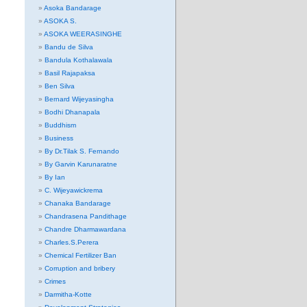
Asoka Bandarage
ASOKA S.
ASOKA WEERASINGHE
Bandu de Silva
Bandula Kothalawala
Basil Rajapaksa
Ben Silva
Bernard Wijeyasingha
Bodhi Dhanapala
Buddhism
Business
By Dr.Tilak S. Fernando
By Garvin Karunaratne
By Ian
C. Wijeyawickrema
Chanaka Bandarage
Chandrasena Pandithage
Chandre Dharmawardana
Charles.S.Perera
Chemical Fertilizer Ban
Corruption and bribery
Crimes
Darmitha-Kotte