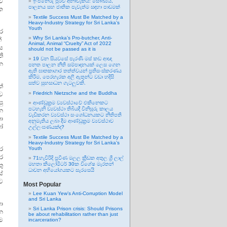
වේ
ඉංජිනේරු පූර්ව අනාවැකිය: සෞඛ්‍යය,
පාලනය සහ ජාතික පැවැත්ම සඳහා පාඩමක්
ක
Textile Success Must Be Matched by a
Heavy-Industry Strategy for Sri Lanka’s
Youth
ර
Why Sri Lanka’s Pro-butcher, Anti-
න්
Animal, Animal “Cruelty” Act of 2022
ස
should not be passed as it is
ි
19 වන සියවසේ පැරණි මස් කඩ ආඥා
ලන
පනත පාලන නීති සම්පාදනයක් ලෙස ගෙන
ඇති ඝාතකාගාර තත්ත්වයන් ප්‍රතිසංස්කරණය
කිරීම, පෙරහැරක අලි ඇතුන්ට වඩා හදිසි
සත්ව සුභසාධන ගැටලුවකි.
ත්
Friedrich Nietzsche and the Buddha
ව
පු
ආණ්ඩුක්‍රම ව්‍යවස්ථාවේ එකිනෙකට
පටහැනි ව්‍යවස්ථා තිබියදී විනිසුරු කාලය
න
වැඩිකරන ව්‍යවස්ථා සංශෝධනයකට නීතිපති
තා
අනුමැතිය ලබා දීම ආණ්ඩුක්‍රම ව්‍යවස්ථාව
ෝ
උල්ලංඝණයක්ද?
Textile Success Must Be Matched by a
Heavy-Industry Strategy for Sri Lanka’s
ර
Youth
කර
71හැවිරිදි ප්‍රවීණ මලල ක්‍රීඩක අතුල ශ්‍රී ලාල්
මහතා කිලෝමීටර් 30ක විශේෂ මැරතන්
ු
ධාවන අභියෝගයකට සැරසෙයි
ස්
ට
Most Popular
Lee Kuan Yew’s Anti-Corruption Model
and Sri Lanka
ා
Sri Lanka Prison crisis: Should Prisons
න
be about rehabilitation rather than just
ම
incarceration?