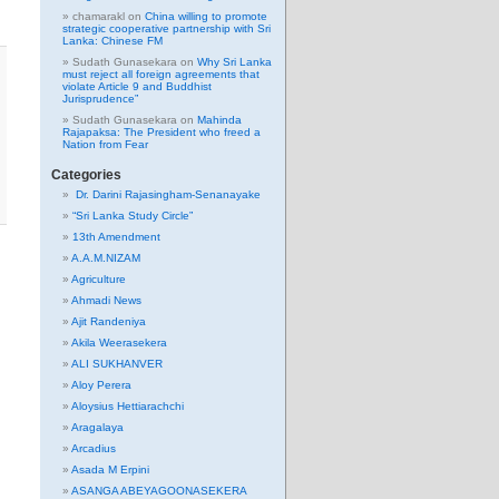
chamarakl
on
China willing to promote
strategic cooperative partnership with Sri
Lanka: Chinese FM
Sudath Gunasekara
on
Why Sri Lanka
must reject all foreign agreements that
violate Article 9 and Buddhist
Jurisprudence”
Sudath Gunasekara
on
Mahinda
Rajapaksa: The President who freed a
Nation from Fear
Categories
Dr. Darini Rajasingham-Senanayake
“Sri Lanka Study Circle”
13th Amendment
A.A.M.NIZAM
Agriculture
Ahmadi News
Ajit Randeniya
Akila Weerasekera
ALI SUKHANVER
Aloy Perera
Aloysius Hettiarachchi
Aragalaya
Arcadius
Asada M Erpini
ASANGA ABEYAGOONASEKERA