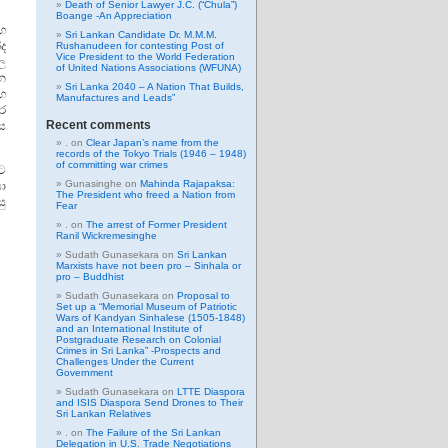
Death of Senior Lawyer J.C. (“Chula”)
Boange -An Appreciation
සහ
Sri Lankan Candidate Dr. M.M.M.
ද
Rushanudeen for contesting Post of
Vice President to the World Federation
ල
of United Nations Associations (WFUNA)
න
Sri Lanka 2040 – A Nation That Builds,
හ
Manufactures and Leads”
ර
Recent comments
ස
.
on
Clear Japan’s name from the
records of the Tokyo Trials (1946 – 1948)
of committing war crimes
ට
Gunasinghe
on
Mahinda Rajapaksa:
ා
The President who freed a Nation from
ු
Fear
.
on
The arrest of Former President
Ranil Wickremesinghe
Sudath Gunasekara
on
Sri Lankan
Marxists have not been pro – Sinhala or
pro – Buddhist
Sudath Gunasekara
on
Proposal to
Set up a “Memorial Museum of Patriotic
Wars of Kandyan Sinhalese (1505-1848)
and an International Institute of
Postgraduate Research on Colonial
Crimes in Sri Lanka” -Prospects and
Challenges Under the Current
Government
Sudath Gunasekara
on
LTTE Diaspora
and ISIS Diaspora Send Drones to Their
Sri Lankan Relatives
.
on
The Failure of the Sri Lankan
Delegation in U.S. Trade Negotiations