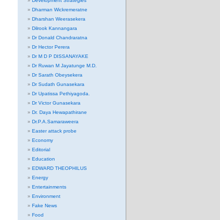
Development Strategies
Dharman Wickremeratne
Dharshan Weerasekera
Dilrook Kannangara
Dr Donald Chandraratna
Dr Hector Perera
Dr M D P DISSANAYAKE
Dr Ruwan M Jayatunge M.D.
Dr Sarath Obeysekera
Dr Sudath Gunasekara
Dr Upatissa Pethiyagoda.
Dr Victor Gunasekara
Dr. Daya Hewapathirane
Dr.P.A.Samaraweera
Easter attack probe
Economy
Editorial
Education
EDWARD THEOPHILUS
Energy
Entertainments
Environment
Fake News
Food