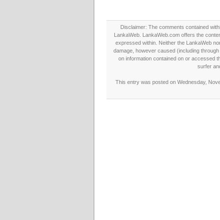
Disclaimer: The comments contained within 
LankaWeb. LankaWeb.com offers the contents
expressed within. Neither the LankaWeb nor t
damage, however caused (including through neg
on information contained on or accessed thr
surfer an
This entry was posted on Wednesday, Novem