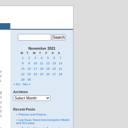
November 2021
M
T
W
T
F
S
S
1
2
3
4
5
6
7
8
9
10
11
12
13
14
15
16
17
18
19
20
21
ත
22
23
24
25
26
27
28
ේ
29
30
ම
« Oct
Dec »
Archives
ි
Archives
්
ත
ම
Recent Posts
ක්
Prisoner and Prisons.
ණ
Lee Kuan Yew’s Anti-Corruption Model
and Sri Lanka