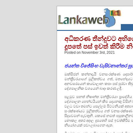
අධිකරණ තීන්දුවට අභි
දූපතේ පස් ඉවත් කිරීම න
Posted on November 3rd, 2021
ජයන්ත විජේසිංහ වැසිවනාන්තර ස
ඔක්සිජන් කන්නදැයි වනසංරක්ෂණ දෙපාර්
මන්ත්‍රීවරයාගේ මූලිකත්වය ගත්, මතභේදයට
අනවසරයෙන් කඩොලාන කපා පස් පුරවා තිබුන
දේශපාලනික වශයෙන් බාදා කරණ ලදී.
පළමුව සනත් නිෂාන්ත මන්ත්‍රීවරයා ප්‍රා
දේශපාලන හෙන්චයියන් කීප දෙනෙකු විසින් 
වලට වඩා තමන්ට සෙල්ලම් පිට්ටනියක් අත්‍
සංරක්ෂණයට මූලිකත්වය ගත් වනසංරක්ෂණ ද
සිදුවෙමන් පැවතුනි. කෙසේ නමත් පසුකාලීනව 
නොකල අතර අදාල දූපතෙහි පස් ඉවත්කිරීම 
නියෝගයක් පවා ලබාගෙන ඇත.