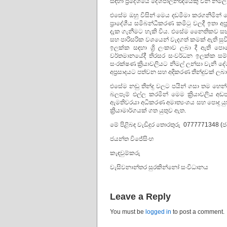
සඳහා ප්‍රදේශයේ දේශපාලනඥයෙකු වන නිමල්
එසේම ඔහු විසින් මෙය දඩමීමා කරගනිමින් මෙ
ප්‍රාදේශීය සමිබන්ධීකරණ කමිටු වලදී ඉතා 
දැක ගැනීමට හැකි විය. එසේම නෛතිකව සහ 
සහ පාරිසරික වශයෙන් වැදගත් කමක් ඇති සු
ඉලක්ක සඳහා ශ්‍රි ලංකාව ලබා දී ඇති 
වර්තමානයේදී තිරසර සංවර්ධන ඉලක්ක සම්
සංරක්ෂණ ක්‍රියාවලියට නිමල් ලන්සා වැනි
අප්‍රසාදයට පත්වන සහ අදිකරණ තීන්දුවක් ලබා
එසේම නඩු තීන්දු වලට පයින් ගසා තම හෙන්
බලපෑම් එල්ල කරමින් මෙම ක්‍රියාවලිය අ
ඇමතිවරයා අධිකරණ අමාත්‍යංශය සහ පොදු යු
ක්‍රියාමාර්ගයක් ගත යුතුව ඇත.
මේ පිළිබඳ වැඩිදුර තොරතුරු 0777771348 
ජයන්ත විජේසිංහ
කැඳවුම්කරු
වැසිවනාන්තර සුරකින්නෝ සංවිධානය
Leave a Reply
You must be
logged in
to post a comment.