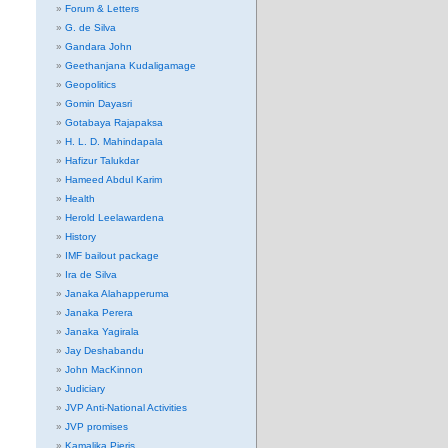
Forum & Letters
G. de Silva
Gandara John
Geethanjana Kudaligamage
Geopolitics
Gomin Dayasri
Gotabaya Rajapaksa
H. L. D. Mahindapala
Hafizur Talukdar
Hameed Abdul Karim
Health
Herold Leelawardena
History
IMF bailout package
Ira de Silva
Janaka Alahapperuma
Janaka Perera
Janaka Yagirala
Jay Deshabandu
John MacKinnon
Judiciary
JVP Anti-National Activities
JVP promises
Kamalika Pieris