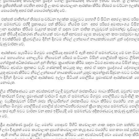
ාල ප්‍රමාණයක්ද කඩොලාන ප්‍රදේශ විශාල ප්‍රමාණයක්ද තවමත් ඉතිරිව පවති. ශ්‍රී ලංකා
රතිපත්තියක් පවතින අතර ශ්‍රී ලංකාව කඩොලාන ආරක්ෂා කිරීම තිරසර සංවර්ධන ඉලක්
 පොරොන්දු අතර එක් පොරොන්දුවක්ද වේ.
 එක්සත් ජාතීන්ගේ තිරසර සංවර්ධන ඉලක්ක සමුලුවට සහභගී වී සිටින අතර ලංකාව පරිස
ාර්ග සම්බන්ධව එහිදී ප්‍රකාෂයට පත් කිරීමට නියමිත වන අතර පරිසර අමාත්‍යාංශය විසි
ාන ආරක්ෂා කිරීමේ වැදගත් කමක් ඒ සඳහා වන ජාතික නැඹුරුවත් සම්බන්දව දැඩිලෙ
වයක් තිබියදී අධිකරණ නියෝගයක් පවා ඇති අනවසර ලෙස කඩොලාන කපා පස්පුරවා ඇත
් ඉවත්කිරීමේ ක්‍රියාවලියට දිගින් දිගටම නිමල් ලන්සාගේ නායකත්වයෙන් යුත් දේශපා
ුණු වාර්තා වේ.
ශ්‍ය ආරක්ෂාව සැපයීමට මීගමුව පොලිසියද අසමත් වී ඇති අතර ඒ සම්බන්ධවද මේ වන විට
ේ සහයෝගය නොලැබීම නිසාවෙන් පරිසර සංවිධාන විසින් පොලිස්පති තුමාට ලිඛිත
ස්ත්‍රාත් අධිකරණයෙන් දුන් තීන්දුව ක්‍රයාත්මක කිරීම සඳහා ධීවර අමාත්‍යංශය විසින් කල
 කිරීමට අවස්ථා තුනකට වැඩි ගණනකදී කටයුතු කල අතර ඒ සඳහා ප්‍රදේශයේ දේශපාල
යුතු අඩපණ කිරීමට නිමල් ලන්සාගේ නායකත්වයෙන් යුතුව කුමන්ත්‍රණ සිදුවන බවට වාර්
හා දිගින් දිගටම පොලිස් ආරක්ෂාව ඉල්ලා සිටියත් පොලිසිය ප්‍රමාණවත් ආරක්ෂාවක් හ
ර නොමැත.
වලිය නිරීක්ෂණයට යන අවස්තාවන් වලදී ඔවුන්ගේ රාජකාරියට බාධා කිරීමත්, ඔවුන්ට පහ
ි කාර්යන් විශාල ප්‍රමාණයක් වාර්ථා වී ඇත. ඒ සම්බන්ධව මීගමුව පොලීසියට පැමිණිලි 
 වැරදිකරුවන් විසින් රාජ්‍ය නිලධාරීන්ගේ රාජකාරීයට බාධා කිරීමට එරෙහිව ගත යුත
එමනිසා මීගමුව පොලිසියේ පොලිස් ස්ථානාධිපතිවරයාගේ ක්‍රියා කලාපය සම්බන්ධව පොලි
ා කර ඇති බවට වාර්තා වන අතර ඉදිරියේදි මේ සම්බන්ධව අදිකරණයටද කරුණු දැක්වීම
ා වේ.
රීය ආරක්ෂණ ප්‍රදේශ වල මෙන්ම පොදුවේ පිහිටි කඩොලාන ශාක සඳහා වන සත්ත්ව හ
ක් ලබා දී ඇතත් මෙම කඩොලාන දූපතේ කඩොලාන කැපූ අයට එරෙහිව සහ කපා පස් පුරව
ි හානිය රජයේ මුදලින් ප්‍රතිස්ථාපනය කිරීමට යන අවස්ථාවේදී පවා මෙසේ බාදා කිරී