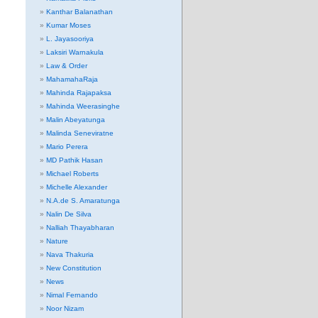
Kanthar Balanathan
Kumar Moses
L. Jayasooriya
Laksiri Warnakula
Law & Order
MahamahaRaja
Mahinda Rajapaksa
Mahinda Weerasinghe
Malin Abeyatunga
Malinda Seneviratne
Mario Perera
MD Pathik Hasan
Michael Roberts
Michelle Alexander
N.A.de S. Amaratunga
Nalin De Silva
Nalliah Thayabharan
Nature
Nava Thakuria
New Constitution
News
Nimal Fernando
Noor Nizam