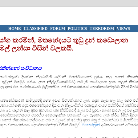
HOME
|
CLASSIFIED
|
FORUM
|
POLITICS
|
TERRORISM
|
VIEWS
යෝග කරමින්, මතභේදයට තුඩු දුන් කඩොලාන
ිමල් ලන්සා විසින් වලකයි.
ුරකින්නෝ සංවිධානය
තමේන්තුවේ දිසාවන නිලධාරිනී දේවානි මහත්මියගෙන් ප්‍රෂ්ණ කල සනත් නිෂාන්
 තුඩුදුන් මීගමුව රැජිණ දූපත (තිල්ලඩිතොට්ටම්) නමැති කඩොලාන දූපත කලක් තිස්ස
ු අතර එය සංරක්ෂණයට මූලිකත්වය ගත් වනසංරක්ෂණ දෙපාර්තමේන්තුවට දිගින් දිගට
දේශිය සම්බන්ධීකරණ කමිටුවේදී මෙම ඉඩම පිට්ටනියකට ලබා දෙන ලෙස බල කල අතර එහිද
වනසංරක්ෂණ දෙපාර්තමේන්තුවේ දිසාවන නිලධාරීනිය අපහසුතාවයට පත්කිරීමත් ඔක්සිජන
යාවශ බව සඳහන් කල අතර අනවසර සහ නීතිවිරෝදී ලෙස පස් පුරවා ගොඩ කරන ලද එම දූප
ෙපාර්තමේන්තුවට එරෙහිව දේශපාලනික වශයෙන් බල පෑමකට ලක් කිරීම දිගින් දිගට
සනත් නිෂාන්ත මන්ත්‍රීවරයා එම ගැටලුවෙන් ඉවත්වූ අතර ඔහු ඒ සම්බන්ධව මැදිහත්වීම
සඳහා වනසංරක්ෂණ දෙපාර්තමේන්තුව විසින් මීගමුව
මහේස්ත්‍රාත්
අධිකරණයෙන් අධිකර