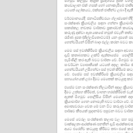
මීගමුව කලපුව ආශ්‍රිත ප්‍රදේශයේ දූපත් විශ
කඩොලාන එක් ගසක් හෝ නොකැපීමේ ජාතික ප්‍
යටතේ ලෝකයට, එක්සත් ජාතීන්ට ලබා දී ඇති
වර්ථමානයේදී ජනාධිපතිවරයා ග්ලාස්කෝ හීදි
සංරක්ෂණ ක්‍රියාවලිය සඳහා ගන්නා ක්‍රියාම
සකස්කල නවතම වාර්තාව ප්‍රකාරවත් කඩොල
කරුණු දක්වා ඇත.කෙසේ නමුත් එවැනි තත්
රැජිණ දූපත (තිල්ලඩිතොට්ටම්) යන දූපතේ පස
හෙන්චයියන් විසින් බාදා එල්ල කරන බවට කර
මෙම පස් ඉවත්කිරීමේ ක්‍රියාවලිය සඳහා අව
දැඩි කතාබහකට ලක්වී ඇත්තාසේම පොලිසිය
පැමිණිලි කර ඇති බවට වාර්තා වේ. මීගමුව මහේ
සංවර්ධන ව්‍යාපෘතියක් යටතේ අදාල කාර්ය
හෙන්චයියන් උසිගන්වා පස් ඉවත් කිරීමේ කට
වේ. එසේම පස් ඉවත්කිරිමේ ක්‍රියාවලිය සඳ
සහයෝගයක් ලබා දීමට මෙතෙක් කටයුතු ක
එසේම වන සංරක්ෂණ නිලධාරීන් අදාල ක්‍රියා
දීමට උත්සහ කිරීමත්, වාහන හරස්කිරීමත් වැන
ඇතත් මීගමුව පොලීසිය විසින් මෙතෙක් අදාල
ක්‍රියාමාර්ග ගෙන නොමැති බවට වාර්ථා වේ. 
අමාත්‍යවරයා වෙත මේ වන විට කරුණු වාර්ත
පාර්ෂව කීපයක් සූදානම්ව පසුවන බවට වාර්ත
මෙසේ වෙරල සංරක්ෂණ කලාප වල සහ සමුද්‍
වෘක්ෂලතා ආරක්ෂණ පනතින් දැඩි ආරක්ෂාව
අයට එරෙහිව කටයුතු කිරීමට තබා එසේ කර ඇත