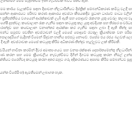
 ලන්සාගේ මෙම මැදිහත්වීම ඉතා ගැටළුවක් බවට පත්ව ඇත.
ම කාර්ය වැලක්වීම සඳහා දිසාවන නිලධාරීනියට දිස්ත්‍රික් සම්බන්ධීකරණ කමිටු වලදී 
අප්‍රසන්න ආකාරයට පරිබව කරණ ආකාරය අවස්ථා කීපයකදීම ප්‍රධාන ධාරවේ මාධ්‍ය වලින්
ප්‍රතිපත්තිමය වශයෙන් ආරක්ෂාවක් ලැබී ඇති සහ පොදුවේ රැකගත යුතු වෙරල කලාප ව
විශේෂී දූපත්වල කඩොලාන රැක ගැනීම සඳහා කටයුතු කල යුතු අවදියක සහ තිරසර සංවර්ධ
පොරොන්දුව සහ කඩොලාන වනාන්තර ආරක්ෂා කර ගැනීම සඳහා ලබා දී ඇති තීන්දු ස
බන්ධ සමුළුව පවතින අවස්ථාවන් වලදී මෙසේ පොදුවේ රටතුල ක්‍රියාත්මක වන පරිස
 දේශපාලඥයිගේ මැදිහත් වීමෙන් සිදුවන හානිය සළුපටු නොවේ. එසේම එය රජය බලවත් ලෙ
 දී ඇති අවස්ථාවක මෙසේ කටයුතු කිරීම අධිකරණ තීන්දුව හෑල්ලුවට ලක් කිරීමකි.
චයියන් භාවිතා කරමින් දීවර අමාත්‍යංශයට සහ වනසංරක්ෂණ දෙපාර්තමේන්තු නිලධාරීන්
ඩපණ කරන සහ මෙම ක්‍රියාවලිය නැවැත්වීමට දිගින් දිගටම කටයුතු කරන නිමල් ලන්ස
ක්තියට එරෙහිවද කටයුතු කරන අතර ඔහුට ගරු අදිකරණයට අපහස කිරීම සම්බන්ධව සුදුස
(ජයන්ත විජේසිංහ) ඇමතීමෙන් ලබාගත හැක.