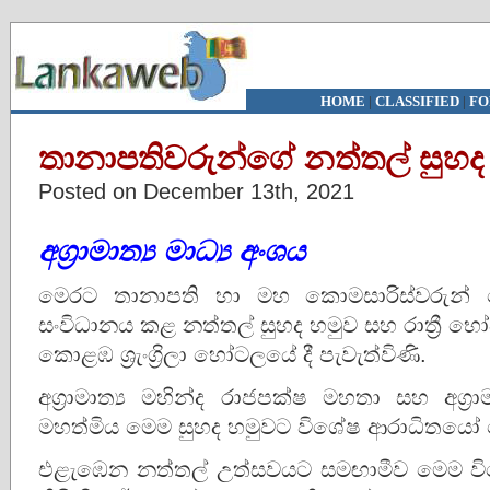
HOME
|
CLASSIFIED
|
FO
තානාපතිවරුන්ගේ නත්තල් සුහද
Posted on December 13th, 2021
අග්‍රාමාත්‍ය මාධ්‍ය අංශය
මෙරට තානාපති හා මහ කොමසාරිස්වරුන් වෙ
සංවිධානය කළ නත්තල් සුහද හමුව සහ රාත්‍රී භෝජන 
කොළඹ ශ්‍රැංග්‍රිලා හෝටලයේ දී පැවැත්විණි.
අග්‍රාමාත්‍ය මහින්ද රාජපක්ෂ මහතා සහ අග්‍රා
මහත්මිය මෙම සුහද හමුවට විශේෂ ආරාධිතයෝ 
එළැඹෙන නත්තල් උත්සවයට සමඟාමීව මෙම වි