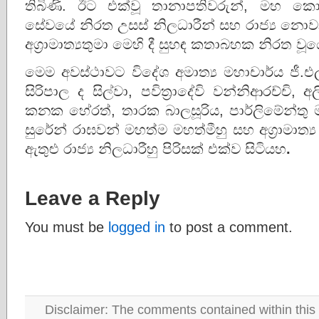
තිබිණි. ඊට එක්වූ තානාපතිවරුන්, මහ කොම
සේවයේ නිරත උසස් නිලධාරීන් සහ රාජ්‍ය න
අග්‍රාමාත්‍යතුමා මෙහි දී සුහඳ කතාබහක නිරත වූ
මෙම අවස්ථාවට විදේශ අමාත්‍ය මහාචාර්ය ජී.එල්
සිරිපාල ද සිල්වා, පවිත්‍රාදේවි වන්නිආරච්චි, අ
කනක හේරත්, තාරක බාලසූරිය, පාර්ලිමේන්තු මන
සුරේන් රාඝවන් මහත්ම මහත්මීහු සහ අග්‍රාමාත
ඇතුළු රාජ්‍ය නිලධාරීහු පිරිසක් එක්ව සිටියහ
.
Leave a Reply
You must be
logged in
to post a comment.
Disclaimer: The comments contained within this 