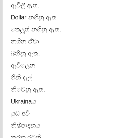
ඇවිලී ඇත.
Dollar නගිනු ඇත
තෙලුත් නගිනු ඇත.
නගින ඒවා
බහිනු ඇත.
ඇවිලෙන
ගිනි දැල්
නිවෙනු ඇත.
Ukrainaය
යුධ අවි
නිෂ්පාදනය
කරන රටකි.