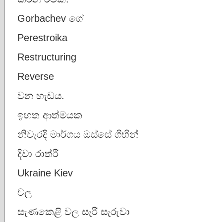
Gorbachev ගේ
Perestroika
Restructuring
Reverse
වන හැඩය.
ඉහත ආත්මයක
නිවැරදි මාර්ගය ඔස්සේ ගිහින්
දිවා රාත්රී
Ukraine Kiev
වල
සැණකෙළි වල සැරී සැරුවා