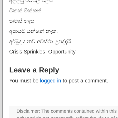
අල්ලපු රටවල් වලට
ටිකක් වික්කත්
කමක් නැත
අපායට යන්නේ නැත.
අර්බුදය නව අවස්ථා උපද්දයි
Crisis Sprinkles Opportunity
Leave a Reply
You must be
logged in
to post a comment.
Disclaimer: The comments contained within this 