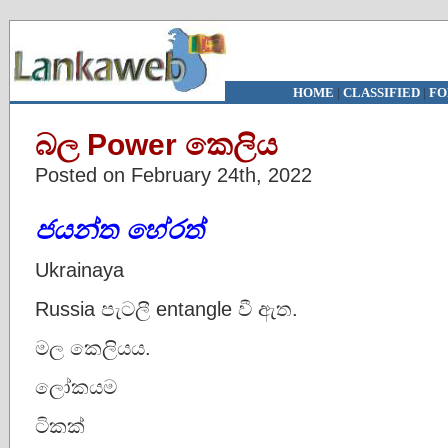
HOME
|
CLASSIFIED
|
FO
බල Power කෙලිය
Posted on February 24th, 2022
ජයන්ත
හේරත්
Ukrainaya
Russia පැටලී entangle වී ඇත.
මල කෙලියය.
ලෝකයම
ටිකක්