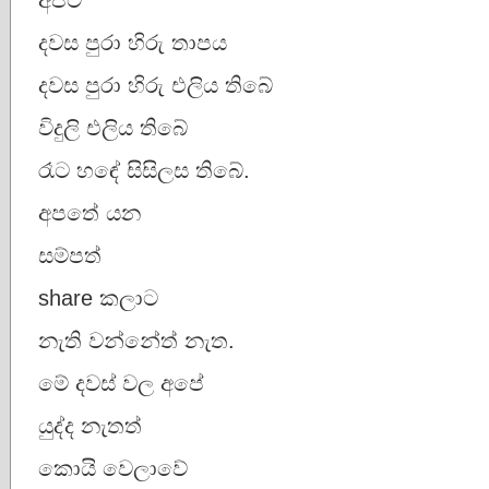
දවස පුරා හිරු තාපය
දවස පුරා හිරු එලිය තිබේ
විදුලි එලිය තිබේ
රෑට හඳේ සිසිලස තිබේ.
අපතේ යන
සම්පත්
share කලාට
නැති වන්නේත් නැත.
මේ දවස් වල අපේ
යුද්ද නැතත්
කොයි වෙලාවේ