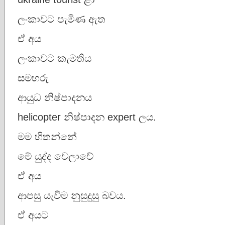
ලංකාවට පැමිණ ඇත
ඒ අය
ලංකාවට කැමතිය
සමහරු
ආයුධ නිෂ්පාදනය
helicopter නිෂ්පාදන expert ලය.
මම හිතන්නේ
මේ යුද්ද වෙලාවේ
ඒ අය
ආපසු යැවීම නුසුදුසු බවය.
ඒ අයට