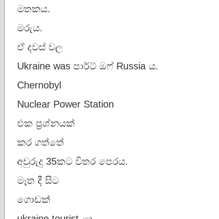
මතකය.
මරුය.
ඒ දවස් වල
Ukraine was පාර්ට් ඔෆ් Russia ය.
Chernobyl
Nuclear Power Station
එක ප්‍රශ්නයක්
කර ගත්තේ
අවුරුදු 35කට විතර පෙරය.
මෑත දී සිට
ගොඩක්
ukraine tourist ළා