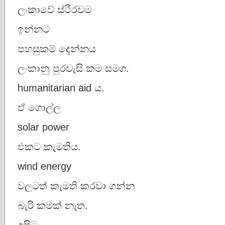
ලංකාවේ ස්ථිරවම
ඉන්නට
පහසුකම් දෙන්නය
ලංකානු පුරවැසි කම සමග.
humanitarian aid ය.
ඒ ගොල්ල
solar power
එකට කැමතිය.
wind energy
වලටත් කැමති කරවා ගන්න
බැරි කමක් නැත.
අපිට