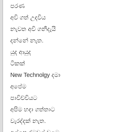
පරණ
අවි ගත් උදවිය
නැවත අවි ගනීදැයි
දන්නේ නැත.
යුද ආයුද
ටිකක්
New Technolgy දමා
අපේම
පාවිච්චියට
අපිම හදා ගත්තාට
වැරද්දක් නැත.