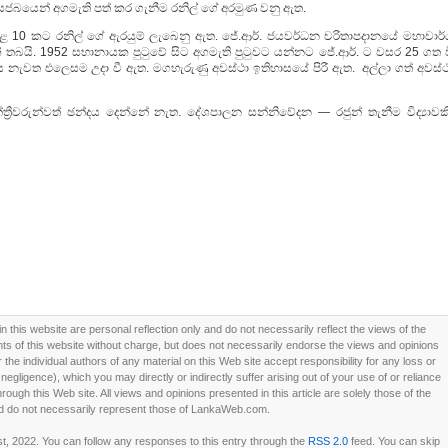
 සජබයෙන් අගමැති පත් කර ගැනීම රනිල් ගේ අරමුණ වනු ඇත.
පෙළ 10 කට රනිල් ගේ ඇරයුම් ලැබෙනු ඇත. ජේ.ආර්. ජයවර්ධන චරිතාපදානයේ මහාචාර්
ක් තබයි. 1952 සභානායක පුටුවේ සිට අගමැති පුටුවට යන්නට ජේ.ආර්. ට වසර 25 ගත ව
 නැවත එලෙසම උදා වී ඇත. මගහැරුණු අවස්ථා ඉතිහාසයේ පිරී ඇත. අල්ලා ගත් අවස්ථ
රීවරුන්වත් ඡන්දය දෙන්නේ නැත. දේශපාලන සන්නිවේදන — රජුන් තැනීම විද්‍යාවකි
this website are personal reflection only and do not necessarily reflect the views of the
 of this website without charge, but does not necessarily endorse the views and opinions
he individual authors of any material on this Web site accept responsibility for any loss or
ligence), which you may directly or indirectly suffer arising out of your use of or reliance
ough this Web site. All views and opinions presented in this article are solely those of the
d do not necessarily represent those of LankaWeb.com.
t, 2022. You can follow any responses to this entry through the
RSS 2.0
feed. You can skip