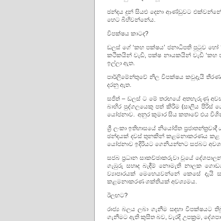
ඡන්දය දුන් සියළු දෙනා ආණ්ඩුවට එක්වන්න
හෙට බිහිවන්නේය.
විපක්ෂය කාටද?
ඩලස් ගේ ‘කහ පක්ෂය’ ජනාධිපති පුටුව හෝ ‘
කථිකයින් වැඩි, පක්ෂ නායකයින් වැඩි ‘කහ
ඉල්ලා ඇත.
පාර්ලිමේන්තුවේ නිල විපක්ෂය කවුදැයි තී
දරනු ඇත.
සජිත් – ඩලස් ට මේ තරඟයේ අතහැරුණු අවස්
බාහිර පුද්ගලයෙකු පත් කිරීම (සාලිය පීරිස
යෝජනාව. අනුර කුමාර සිය කතාවේ එය විශි
ශ්‍රී ලංකා ඉතිහාසයේ නියෝජිත ප්‍රජාතන්ත්‍රව
ඡන්දයක් දවස් තුනකින් කළමනාකරණය කළ හැකි
යෝජනාව ඉදිරියට ගෙනියන්නට සජබට අවශ්‍ය නොව
සජබ ප්‍රධාන සාකච්ඡාකරුවා වූයේ දේශපාල
ගැඹුරු සහෘද බැඳීම් නොමැති නාලක ගොඩ
ව්‍යාපාරයක් මෙහෙයවන්නේ කෙසේ දැයි සජබ
කළමනාකරණ ශක්තියක් අවශ්‍යමය.
ඊලඟට?
රාජ්‍ය බලය ලබා ගැනීම සඳහා විපක්ෂයට ත
ගැනීමට ඇති කුසීත බව, වැරදි උපක්‍රම, දේ