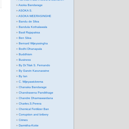
Asoka Bandarage
ASOKA S.
ASOKA WEERASINGHE
Bandu de Silva
Bandula Kothalawala
Basil Rajapaksa
Ben Silva
Bernard Wijeyasingha
Bodhi Dhanapala
Buddhism
Business
By Dr.Tilak S. Fernando
By Garvin Karunaratne
By Ian
C. Wijeyawickrema
Chanaka Bandarage
Chandrasena Pandithage
Chandre Dharmawardana
Charles.S.Perera
Chemical Fertilizer Ban
Corruption and bribery
Crimes
Darmitha-Kotte