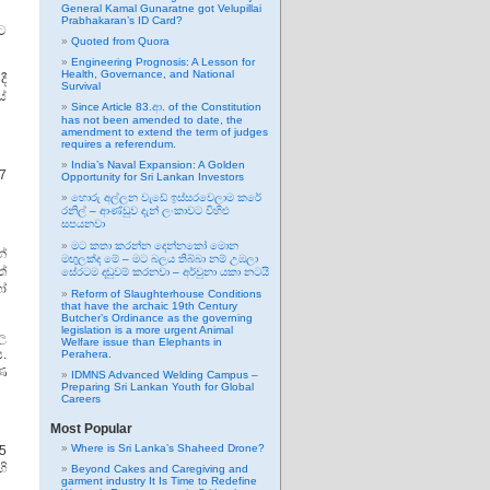
General Kamal Gunaratne got Velupillai
Prabhakaran’s ID Card?
ට
Quoted from Quora
Engineering Prognosis: A Lesson for
Health, Governance, and National
දී
Survival
ේ
Since Article 83.ආ. of the Constitution
has not been amended to date, the
amendment to extend the term of judges
requires a referendum.
India’s Naval Expansion: A Golden
7
Opportunity for Sri Lankan Investors
හොරු අල්ලන වැඩේ ඉස්සරවෙලාම කරේ
රනිල් – ආණ්ඩුව දැන් ලංකාවට විහිළු
සපයනවා
මට කතා කරන්න දෙන්නකෝ මොන
්
මඟුලක්ද මේ – මට බලය තිබ්බා නම් උඹලා
්
සේරටම දඬුවම් කරනවා – අර්චුනා යකා නටයි
ෝ
Reform of Slaughterhouse Conditions
that have the archaic 19th Century
Butcher’s Ordinance as the governing
legislation is a more urgent Animal
ල
Welfare issue than Elephants in
.
Perahera.
ණ
IDMNS Advanced Welding Campus –
Preparing Sri Lankan Youth for Global
Careers
Most Popular
Where is Sri Lanka’s Shaheed Drone?
 5
ි
Beyond Cakes and Caregiving and
garment industry It Is Time to Redefine