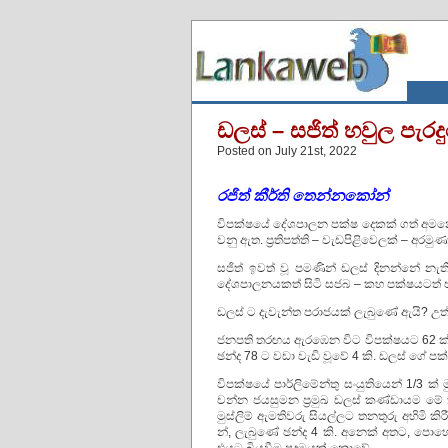
ඩලස් – සජිත් හවුල පැර
Posted on July 21st, 2022
රජිත් කීර්ති තෙන්නකෝන්
විපක්ෂයේ දේශපාලන පක්ෂ දෙකක් ගත් අම
වනු ඇත. ප්‍රතිපත්ති – වැඩපිළිවෙලක් – අරමු
සජිත් ඉවත් වූ පමණින් ඩලස් දිනන්නේ නැත
දේශපාලනයකත් සිටි සජබ – කහ පක්ෂයටත්
ඩලස් ට දැවැන්ත පරාජයක් ලැබුණේ ඇයි? උ
ජනපති තරඟය ඇරඹෙන විට විපක්ෂයට 62 ක්, රන
ඡන්ද 78 ට වඩා වැඩි වූවේ 4 කි. ඩලස් ගේ ප
විපක්ෂයේ පාර්ලිමේන්තු සංයුතියෙන් 1/3 ක් 
චන්න ජයසුමන ප්‍රමුඛ ඩලස් කණ්ඩායම මේ ක
මුස්ලිම් ඇමතිවරු සියල්ලට තනතුරු අහිමි 
න්, ලැබුණේ ඡන්ද 4 කි. අනෙක් අතට, පො