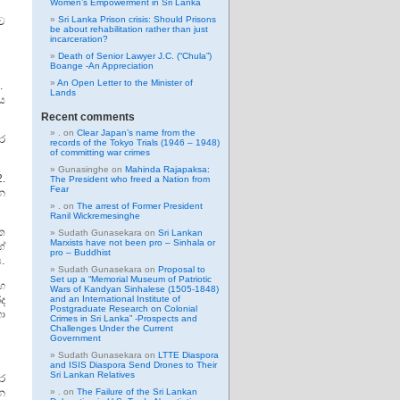
Women’s Empowerment in Sri Lanka
Sri Lanka Prison crisis: Should Prisons
ව
be about rehabilitation rather than just
incarceration?
Death of Senior Lawyer J.C. (“Chula”)
Boange -An Appreciation
An Open Letter to the Minister of
.
Lands
ය
Recent comments
.
on
Clear Japan’s name from the
ර
records of the Tokyo Trials (1946 – 1948)
of committing war crimes
Gunasinghe
on
Mahinda Rajapaksa:
.
The President who freed a Nation from
Fear
ේන
.
on
The arrest of Former President
Ranil Wickremesinghe
 ක
Sudath Gunasekara
on
Sri Lankan
Marxists have not been pro – Sinhala or
ගේ
pro – Buddhist
.
Sudath Gunasekara
on
Proposal to
Set up a “Memorial Museum of Patriotic
ඟ
Wars of Kandyan Sinhalese (1505-1848)
ද
and an International Institute of
Postgraduate Research on Colonial
ා
Crimes in Sri Lanka” -Prospects and
Challenges Under the Current
Government
Sudath Gunasekara
on
LTTE Diaspora
and ISIS Diaspora Send Drones to Their
Sri Lankan Relatives
ර
න
.
on
The Failure of the Sri Lankan