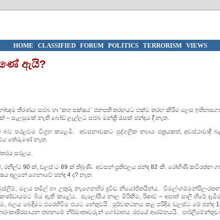
HOME
|
CLASSIFIED
|
FORUM
|
POLITICS
|
TERRORISM
|
VIEWS
දුණේ ඇයි?
නෝඥම තීරණය සජබ හා ‘කහ පක්ෂය’ ජනපති තරඟයට එක්ව තරඟ කිරීම ලෙස ඉතිහාසග
ණක් – සැලසුමක් නැති බෝඩ් ලෑල්ලට සජබ මන්ත්‍රී රැසක් ඡන්දය දී නැත.
ි බව සරළවම විග්‍රහ කළෙමි. අවසනාවකට පුද්ගලික න්‍යාය පත්‍රයකත්, අවස්ථාවාදී බ
 එය තේරුණේ නැත.
ත්තරය සරළය.
ිල්ට 90 ක්, ඩලස් ට 69 ක් තිබූණි. අවසන් ප්‍රතිඑලය ඡන්ද 82 කි. රෝහිණී කවිරත්න ග
ක්ෂය අලුනේ ගෙනාවේ ඡන්ද 4 ද? නැත.
මුස්ලිම්, මලය තමිල් හා උතුරු නැගෙනහිර ද්‍රවිඩ නියෝජිතයින්ය. විමල්-ගම්මන්පිල-රත
ණ්ඩායමට බිය ඇති කළේය. පැලෝපීය නාල මිරිකීම, රිෂාඩ් – අසාත් සාලි හිරේ දැමීම
කිරීම, බලය බෙදීමට එරෙහිවීම එයට හේතුවයි. පූර්වකථනය කළ පරිදිම ඩලස්ට මේ ඡන්ද 1
හොර-කෘෂිරසායන තහනමේ නිර්මාතෘවරුන් ගෝඨාභය රජයේ ආරම්භයයි. පාර්ලිමේන්තුව