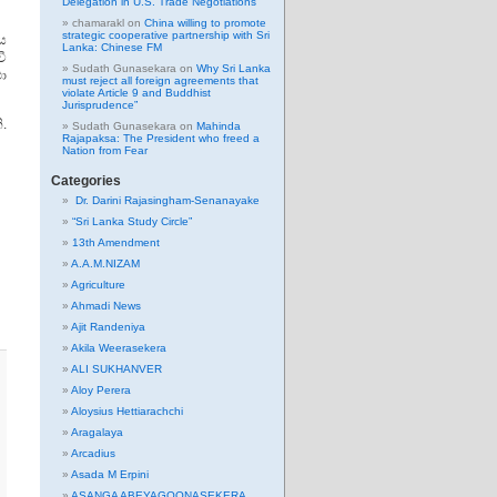
Delegation in U.S. Trade Negotiations
chamarakl
on
China willing to promote
strategic cooperative partnership with Sri
ය
Lanka: Chinese FM
ී
Sudath Gunasekara
on
Why Sri Lanka
ා
must reject all foreign agreements that
violate Article 9 and Buddhist
Jurisprudence”
.
Sudath Gunasekara
on
Mahinda
Rajapaksa: The President who freed a
Nation from Fear
Categories
Dr. Darini Rajasingham-Senanayake
“Sri Lanka Study Circle”
13th Amendment
A.A.M.NIZAM
Agriculture
Ahmadi News
Ajit Randeniya
Akila Weerasekera
ALI SUKHANVER
Aloy Perera
Aloysius Hettiarachchi
Aragalaya
Arcadius
Asada M Erpini
ASANGA ABEYAGOONASEKERA