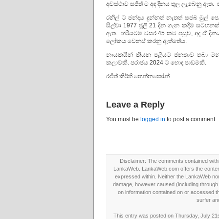
අවස්ථාව සජිත් ට අද දිනය තුල ලැබෙනු ඇත.
රනිල් ට ඡන්දය දුන්නත් නැතත් සජබ මුල් 
සිල්වා 1977 ජූලි 21 දින ගැන කදිම සටහන
ඇත. හරියටම වසර 45 කට පසුව, අද ඒ දිනය
ලෝකය වෙනස් කරනු ඇත්තේය.
නායකයින් කියන පළියට ජනතාව තබා මන්ත්‍
කලාවකි. පරාජය 2024 ට හොඳ පාඩමකි.
රජිත් කීර්ති තෙන්නකෝන්
Leave a Reply
You must be
logged in
to post a comment.
Disclaimer: The comments contained within 
LankaWeb. LankaWeb.com offers the contents
expressed within. Neither the LankaWeb nor t
damage, however caused (including through neg
on information contained on or accessed thr
surfer an
This entry was posted on Thursday, July 21s