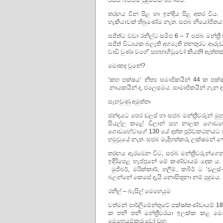
එයට බියවීම පුදුමයක් නොවේ.
තරඟය චීන පිළ හා ඉන්දීය පිළ අතර වි
හැකියාවක් තිබුණේම නැත. සජබ නියෝජිතයා ස
සජිත්ට වඩා රනිල්ට සමීප 6 – 7 සජබ මන්ත්‍ර
සජිත් විධායක බලැති අගමැති තනතුරට ආරූඩ
වාඩි වුණා වගේ’ සහභාගිවූවෝ කියති! ඇත්තක
මොකද වුනේ?
‘කහ පක්ෂය’ නිත්‍ය සමාජිකයින් 44 ක ප
නායකයින් ද, එලෙසමය. සාමාජිකයින් ගැන ද
සැඟවුණු අමුත්තා
ඡන්දයට පෙර ඩලස් හා සජබ මන්ත්‍රීවරුන් ම
සියල්ල කළේ ඩිලාන් සහ නාලක ගොඩහේව
ගොඩහේවාගේ 130 යේ දත්ත පූර්වකථනයට හැ
හමුවූයේ නැත. සජබ මැදිහත්කරු ලක්ෂමන් ෆ
තරඟය ඇරඹෙන විට, සජබ මන්ත්‍රීවරුන්ගෙන
ඉදිරිපෙළ හැප්පුනේ මේ කණ්ඩායම් දෙක ය. 
මුජිබර්, මරික්කාර්, හලීම්, කබීර් ට 
බලන්නේ කෙසේ දැයි නොසිතුනා නම් පුදුමය.
රනිල් – බැසිල් මෙහෙයුම
වත්මන් පාර්ලිමේන්තුවේ පක්ෂ/කණ්ඩායම් 18 
ක තනි තනි මන්ත්‍රීවරයා ඉලක්ක කළ මෙහෙය
මෙහෙයුම්කරුවෝ වූහ.