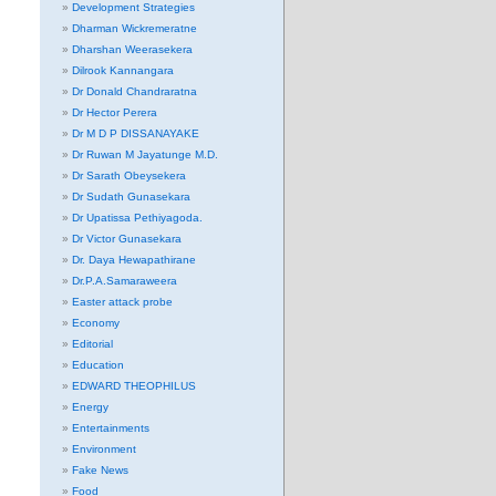
Development Strategies
Dharman Wickremeratne
Dharshan Weerasekera
Dilrook Kannangara
Dr Donald Chandraratna
Dr Hector Perera
Dr M D P DISSANAYAKE
Dr Ruwan M Jayatunge M.D.
Dr Sarath Obeysekera
Dr Sudath Gunasekara
Dr Upatissa Pethiyagoda.
Dr Victor Gunasekara
Dr. Daya Hewapathirane
Dr.P.A.Samaraweera
Easter attack probe
Economy
Editorial
Education
EDWARD THEOPHILUS
Energy
Entertainments
Environment
Fake News
Food