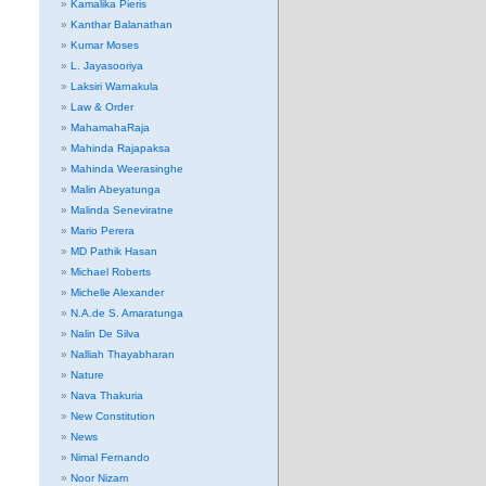
Kamalika Pieris
Kanthar Balanathan
Kumar Moses
L. Jayasooriya
Laksiri Warnakula
Law & Order
MahamahaRaja
Mahinda Rajapaksa
Mahinda Weerasinghe
Malin Abeyatunga
Malinda Seneviratne
Mario Perera
MD Pathik Hasan
Michael Roberts
Michelle Alexander
N.A.de S. Amaratunga
Nalin De Silva
Nalliah Thayabharan
Nature
Nava Thakuria
New Constitution
News
Nimal Fernando
Noor Nizam