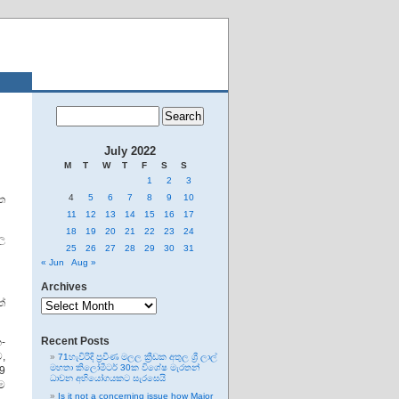
July 2022
M
T
W
T
F
S
S
1
2
3
4
5
6
7
8
9
10
ත
11
12
13
14
15
16
17
18
19
20
21
22
23
24
ල
25
26
27
28
29
30
31
« Jun
Aug »
Archives
Archives
ත්
Recent Posts
න-
,
71හැවිරිදි ප්‍රවීණ මලල ක්‍රීඩක අතුල ශ්‍රී ලාල්
මහතා කිලෝමීටර් 30ක විශේෂ මැරතන්
9
ධාවන අභියෝගයකට සැරසෙයි
ම
Is it not a concerning issue how Major