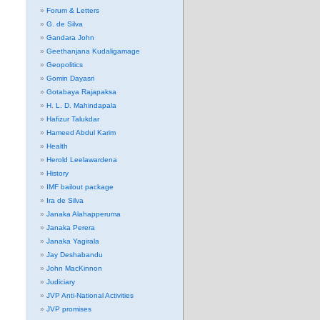
Forum & Letters
G. de Silva
Gandara John
Geethanjana Kudaligamage
Geopolitics
Gomin Dayasri
Gotabaya Rajapaksa
H. L. D. Mahindapala
Hafizur Talukdar
Hameed Abdul Karim
Health
Herold Leelawardena
History
IMF bailout package
Ira de Silva
Janaka Alahapperuma
Janaka Perera
Janaka Yagirala
Jay Deshabandu
John MacKinnon
Judiciary
JVP Anti-National Activities
JVP promises