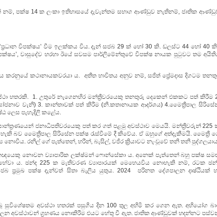
ේ නම්, පක්ෂ 14 ක ලංකා ඉතිහාසයේ දැවැන්තම සභාග ආණ්ඩුව නැතිනම්, ජාතික ආණ්ඩු
ප්‍රධාන විපක්ෂය’ වීම ඉලක්කය විය. දැන් සජබ 29 ක් හෝ 30 කි. ඩලස්ට 44 හෝ 40 කි
 පක්ෂය’, වාසුදේව හරහා ඊයේ සවසම පාර්ලිමේන්තුවේ විපක්ෂ නායක පුටුවට තම අයිති
රණය කරනුයේ කථානායකවරයා ය. අතීත භාවිතය අනුව නම්, සජිත් ප්‍රේමදාස දිගටම තනතු
ථා හතරකි. 1. උතුරේ නැගෙනහිර මන්ත්‍රීවරයෙකු තනතුරු දෙකෙන් එකකට පත් කිරීම 2
් යෝජනාව වැනි) 3. කාන්තාවක් පත් කිරීම (නි.කතානායක ආදර්ශය) 4.මෛත්‍රීපාල සිරිස
ෂ්ඨ ලෙස පැහැදිලි කළේය.
ාදී යාන්ත්‍රණයෙන් ජනාධිපතිවරයෙකු පත් කර ගත් පළමු අවස්ථාව මෙයයි. මන්ත්‍රීවරුන් 225
 බව මෛත්‍රීපාල සිරිසේන පක්ෂ රැස්වීමේ දී කිවේය. ඒ ඔහුගේ අත්දැකීමයි. මෛත්‍රී 
ීය. රනිල් ගේ පැත්තෙන්, හරීන්, බැසිල්, වජිර ක්‍රියාවට නැංවූවේ තනි තනි පුද්ගලයාය
නඥයෙකු නොවන ව්‍යාපාරික ලක්ෂ්මන් ෆොන්සේකා ය. අනෙක් පැත්තෙන් බහු පක්ෂ සම
හේවා ය. ඡන්ද 225 ක මැතිවරණ ව්‍යාපාරයක් මෙහෙයවිය නොහැකි නම්, රටක ඡන්
 ප්‍රමුඛ පක්ෂ දැන්වත් සිතා බැලිය යුතුය. 2024 පරිනත දේශපාලන දෘෂ්ඨියක් හ
ිබූ සුවිශේෂතම අවස්ථා හතරක් පසුගිය දින 100 තුල අහිමි කර ගෙන ඇත. අභියෝග බා
ශපාලන අවස්ථාවන් ග්‍රහණය නොකිරීම එයට හේතු වී ඇත. ජාතික ආණ්ඩුවක් හදන්නට පස්ව