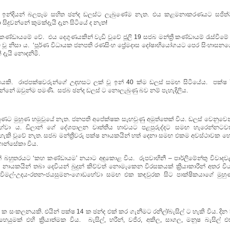
ය. ඉන්දියන් බලපෑම සහිත ඡන්ද ඩලස්ට ලැබුණේම නැත. එය කළමනාකරණයට සජිත්
ිදුවන්නේ කුමක්දැයි දැන සිටියේ ද නැත!
ී කණ්ඩායමේ වේ. එය දෙගුණයකින් වැඩි වූවේ ජූලි 19 සජබ මන්ත්‍රී කණ්ඩායම් රැස්වීමේ 
 වූ නිසා ය. ‘පූර්ණ විධායක ජනපති රණසිංහ ප්‍රේමදාස දෝෂාභියෝගයට පෙර සිංහාසනය
් දැයි නොදනිමි.
ක්ෂයකි. රාජපක්ෂවරුන්ගේ උදහසට ලක් වූ ඉන් 40 ක්ම ඩලස් සමඟ සිටියේය. පක්ෂ 
න්නේ ඔවුන්ම පමණී. සජබ ඡන්ද ඩලස් ට නොලැබුණු බව නම් පැහැදිලිය.
ුහුණට මුහුණ හමුවූයේ නැත. ජනපති අපේක්ෂක සැඟවුණු අමුත්තෙක් විය. ඩලස් වෙනුවෙන
ා ය. ඩිලාන් ගේ දේශපාලන වෘත්තීය භාවයට පළපුරුද්දට සමඟ හැරෙන්නටවත
කි වූවේ නැත. සජබ මන්ත්‍රීවරු පක්ෂ නායකයින් හත් දෙනා සමඟ එකම අවස්ථාවක හ
ොන්සේකා විය.
් බහුතරයට ‘කහ කණ්ඩායම’ නයාට අඳුකොළ විය. රූපවාහිනී – පාර්ලිමේන්තු විවාදව
නායකයින් තබා දෙවියන් බුදුන් කිව්වත් නොමැකෙන විරසකයක් ක්‍රියාකාරීන් අතර විය
‘ඩලස්-විමල්-උදය-රතන-ජයසුමන-ගොඩහේවා සමඟ එක කඳවුරක සිට පාක්ෂිකයාගේ මුහු
ක සංකලනයකි. එයින් පක්ෂ 14 ක ඡන්ද එක් කර ගැනීමට රනිල්/බැසිල් ට හැකි විය. දින
ුමක් එහි ක්‍රියාත්මක විය. බැසිල්, හරීන්, වජිර, අකිල, සාගල, මනූෂ බැසිල් එහ