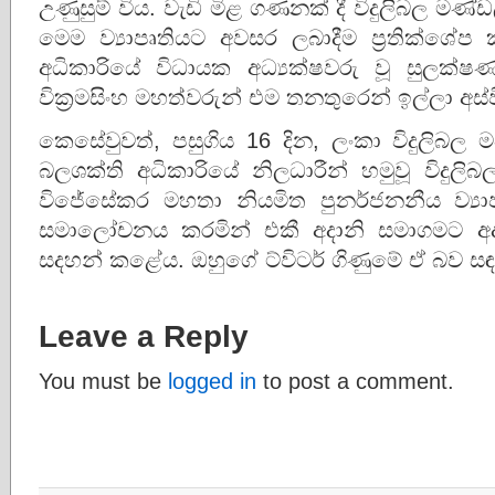
උණුසුම් විය. වැඩි මිළ ගණනක් දී විදුලිබල මණ්
මෙම ව්‍යාපෘතියට අවසර ලබාදීම ප්‍රතික්ශේප කළ
අධිකාරියේ විධායක අධ්‍යක්ෂවරු වූ සුලක
වික්‍රමසිංහ මහත්වරුන් එම තනතුරෙන් ඉල්ලා අස
කෙසේවුවත්, පසුගිය 16 දින, ලංකා විදුලිබල මණ
බලශක්ති අධිකාරියේ නිලධාරීන් හමුවූ විදුලි
විජේසේකර මහතා නියමිත පුනර්ජනනීය ව්‍යාපෘ
සමාලෝචනය කරමින් එකී අදානි සමාගමට අදා
සදහන් කළේය. ඔහුගේ ට්විටර් ගිණුමේ ඒ බව සඳ
Leave a Reply
You must be
logged in
to post a comment.