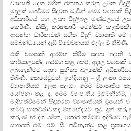
ව්‍යාපෘති දෙක මගින් ජනනය කරනු ලබන විදුල
මුදලක් ගෙවීමට සිදුවන බැවින් මෙම ව්‍යාපෘති පිළි
අධිකාරියේ සහ ලංකා විදුලිබල මණ්ඩලයේ උසස්
කෙරිණි. කිසිදු තරඟකාරී ටෙන්ඩර් කැඳවී
ආසන්න ධාරිතාවක් සහිත විදුලි ව්‍යාපෘති ම
සම්බන්ධයෙන් දැඩි විවේචනයක් එල්ල වී තිබිණි.
එකී ව්‍යාපෘති ආරම්භ කිරිම සඳහා අදානි 
කාර්යාලයක්ද ආරම්භ කළ අතර, අදාල ව්‍යාපෘති ස
ලබාගැනීමට සඳහා සුනිත්‍ය බලශක්ති අධිකාරිය
තිබිණි. කෙසේවුවත්, ඉන්දියානු – ශ්‍රී ලංක
ව්‍යාපෘතියක් ලෙස සලකා මෙම ව්‍යාපෘතිය කැබ
යෝජනා කළ ද, මෙම ව්‍යාපෘතිය මුළුමනින්ම, 
මැදිහත්වීමෙන් සිදුකරන ව්‍යාපෘතියක් වූයෙන් 
කමිටු සාකච්ඡාවකද මතභේදයට තුඩු දුන් කර
කරුණ දුර දිග යමින්, කෝප් කමිටුව ඉදිරියට 
සභාපති එම්. එම්. සී. ෆඩිනැන්ඩු කළ ප්‍රකා