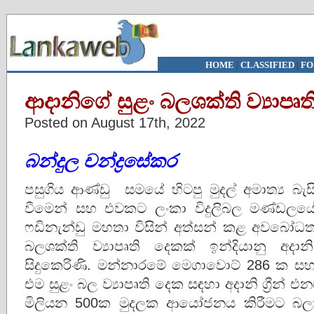
HOME
|
CLASSIFIED
|
FO
ආදානිගේ සුළං බලශක්ති ව්‍යාපෘත
Posted on August 17th, 2022
බන්දුල චන්ද්‍රසේකර
පසුගිය ආණ්ඩු සමයේ හිටපු මුදල් අමාත්‍ය බැ
වීමෙන් සහ එවකට ලංකා විදුලිබල මණ්ඩලයේ 
ෆඩිනැන්ඩු මහතා විසින් අත්සන් කළ අවබෝධතා
බලශක්ති ව්‍යාපෘති දෙකක් ඉන්දියානු අද
සිදුකෙරිණි. මන්නාරමේ මෙගාවොට් 286 ක සහ
එම සුළං බල ව්‍යාපෘති දෙක සඳහා අදානි ග්‍රීන්
මිලියන 500ක මුදලක ආයෝජනය කිරීමට බල