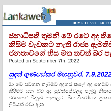
HOME
|
CLASSIFIED
|
FO
ජනාධිපති තුමනි මේ රටෙ අද තිබ
කිසිම වැඩකට නැති රාජ්‍ය ඇමත
ජනතාවගේ හිස මත තවත් බර ප
Posted on September 7th, 2022
සුදත් ගුණසේකර මහනුවර. 7.9.202
මා මේ සටහන තැබීමට අදහස් කලේ අද හෙටම ඔබ 
කිරීමට යන බව අද පුවත්පත්වලද පලවූ නිස
වරයාගේ විද්‍යුත් තැපෑලට, මීට විරෝධය ප්‍
ලිපියක් එවා ඇත