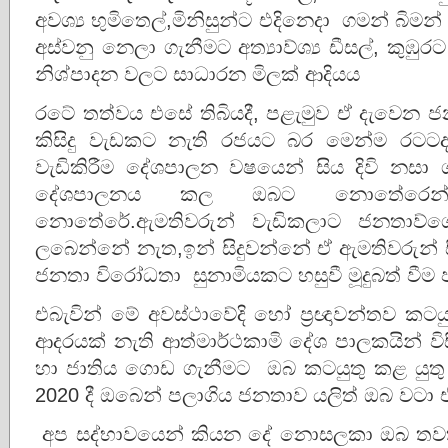
අවශ්‍ය භුමිතෙල්,මිනිසුන්ට එදිනෙදා ගමන් බිමන
අස්වනු නෙලා ගැනීමට අත්‍යාව්ශ්‍ය ඩීසල්, ක
නිශ්පාදන වලට සාධාරන මිලක් ආදියය
රටේ තත්වය එසේ තිබියදී, පළැමුව ඒ දැවෙන ජ
කිසිදු වැඩකට නැති රජයට බර මෙන්ම රටට
වැඩිකිරීම දේශපාලන වෂයෙන් සිය දිවි නස
දේශපාලනය කල ඔබට නොතේරෙන්
නොතේරේ.ඇමතිවරුන් වැඩිකලාට ජනතාව්ග
ලබෙන්නේ නැත,ඉන් සිදුවන්නේ ඒ ඇමතිවරුන් 
ජනතා විරෝධතා සුනාමියකට හසුවී මූදුබත් වීම 
එබැවින් මේ අවස්ථාවේදි හෝ ප්‍රඥාවන්තව ක
ආදරයක් නැති ආත්මාර්ථකාමි දේශ පාලකයින් වි
හා ජාතිය ගොඩ ගැනීමට ඔබ කටයුතු කළ යුතු
2020 දී ඔබෙන් පලාගිය ජනතාව යලිත් ඔබ වටා
අප සද්භාවයෙන් කියන දේ නොසලකා ඔබ තව