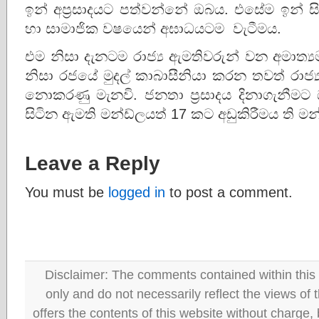
ඉන් අප්‍රසාදයට පත්වන්නේ ඔබය. එසේම ඉන් ස
හා සාමාජික වෂයෙන් අඝාධයටම වැටීමය.
එම නිසා දැනටම රාජ්‍ය ඇමතිවරුන් වන අමාත්‍
නිසා රජයේ මුදල් කාබාසීනියා කරන තවත් රාජ
නොකරණු මැනවි. ජනතා ප්‍රසාදය දිනාගැනීමට
සිටින ඇමති මන්ඩ්ලයත් 17 කට අඩුකිරීමය ති මන
Leave a Reply
You must be
logged in
to post a comment.
Disclaimer: The comments contained within this 
only and do not necessarily reflect the views
offers the contents of this website without charge