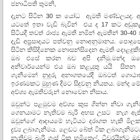
ජනාධිපති තුමනි,
දැනට සිටින 30 ක යෝධ ඇමති මණ්ඩලයද. අ
යටතේ ඉතා වැඩි බැවින් එය ද 17 කට අඩුක
සිටියදී තවත් රාජ්‍ය ඇමති නමින් ඇමතීන් 30-4
දැඩි අප්‍රසාදයට පත්වනු නොඅනුමානය. පොද
සිටින කිසිදිනෙක නොසන්සිදෙන ඇමති දොළදුකි
ඔබ එසේ කරන බව අපි දනිමු.මන්ද ඔබ
අනිවාර්යෙන්ම එය ඔබ කළයුතු යයි සිතන
ගැනීමෙන් නුදුරු අනාගතයේදී ඔබටත් ගොඨාභ
ඉරණමකට මුහුණ දීමට සිදුවනු නියතය. මන්ද
අව්ශ්‍ය ඇමතිවරුන් නොවෙන නිසාය.
ඔවුන්ට පළමුවම අව්ශ්‍ය කුස ගින්න නිවා ගැ
ගෙනයාමට නැතිවම බැරි අහස උසට නැග ඇති
ඔවුන්ගේ ආදායමේ හැටියට දරාගත හැකි මිලක
ද්‍රව්‍ය ලබාගැනීමය. ලෙඩට බේත් ටික ලබාගැනිම
නැතිවම බැරි ගෑස් ටික භූමිතෙල්, ධීවරයින්ට