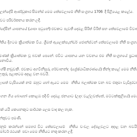
වූ ලන්දේසි ආණ්ඩුකාර සිමන්ස් මෙම තේසවලාමේ නීති සංග්‍රහය 1706 දී පිළියෙළ කළේය.
ාවට පරිවර්තනය කරන ලදී.
ලන්දේසීන් යාපනයේ (යාපා පටුනේ) එවකට පැවතී දෙමළ සිරිත් විරිත් සහ තේසවලාමේ විව
ිය දිගටම ක්‍රියාත්මක විය. ශ්‍රීමත් ඇලෙක්සැන්ඩර් ජොන්ස්ටන් තේසවලාමේ නිතී සංග්‍ර
ක් ක්‍රියාත්මක වූ බවක් පෙනේ. එවිට යාපනය යන වචනය එම නිතී සංග්‍රහයේ ප්‍රධා
 නොවීය.
ශේෂී නඩුවකි. එවකට අගවිනිසුරු ශර්වානන්ද (ශ්‍රේෂ්ඨාධිකරණයේ) තීන්දු කළේ මෙම නීත
තුරු පළාතටම අදාළ වන බවයි.
 පළාතේ වැසියෙක් නම් ඔහුට හෝ ඇයට මෙම නීතිය බලාත්මක වන බව එතුමා වැඩිදුරටත
ගෙන ගිය බොහෝ කොළඹ පදිංචි දෙමළ ජනයාට (උදා: වැල්ලවත්තේ, මට්ටක්කුලියේ) මෙ
මක් යයි කෙනෙකුට සාර්ථක ලෙස වාද කල හැක.
න්තුවට පමණි.
පෙන්නුම් කරන්නේ සමහර විට තේසවලාමේ නීතිය චංචල දේපළවලට අදාළ වන බවයි
මෝටර් රථයක්
පවා මෙම නිතීයට නතු කරන ලදී.