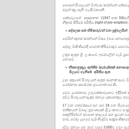
බොහෝ සිංහලයන් විශ්වාස කරන්නේ තේසවලාම
ඔවුන් තුල ඇති වැරදි මතයකි.
තේසවලාමේ ආඥාපනත
(1947 අංක 59)මගි
නිදහස් කිරීමේ අයිතිය (right of pre-emption)
දේපලක
සම-හිමිකරුවන්
වන
පුද්ගලයින්
මෙයින් අදහස් කරන්නේ විෂය ඉඩම නොබෙදුනු
දේපල විකිණීමේදී වෙනත් කිසිවෙකුට පෙර එ
උතුර ඇතුළු ශ්‍රී ලංකාවේ ඉඩම්වලින් වැඩි
නොවේ.
නීත්‍යානුකූල අන්තිම කැමැත්තක් නොසාදා
මිලයට
ගැනීමේ
අයිතිය
ඇත
උදා: දකුණේ සිංහලයන් ඇතුළු අනෙක් අයට 
යෝජනාව අසාර්ථක වුවහොත් පමණි.
මෙම යෝජනාව උරුමක්කාරයනට ඉදිරිපත් කිර
එවිට සිංහලයන් ඇතුළු ඕනෑම කෙනෙකුට ඉඩම 
17 වන ශතවර්ෂයේ අග සහ 18 වන සියවසේ ම
ජාතිකයන් විශාල ප්‍රමාණයක් ශ්‍රී ලංකාවට ස
පෘතුගීසින්ගේ අවසාන කාලයේ සහ ප්‍රධාන වශය
මාඝ, චෝල යුගයේ පැමිණි ද්‍රවිඩ ආක්‍රමණිකය
ද්‍රවිඩ ජනයා මේ රටේ වසර 3,000ට වඩා පැර