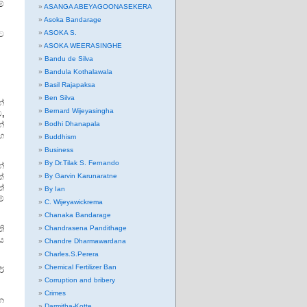
මේ
ASANGA ABEYAGOONASEKERA
Asoka Bandarage
ASOKA S.
ට
ASOKA WEERASINGHE
Bandu de Silva
Bandula Kothalawala
Basil Rajapaksa
Ben Silva
්
Bernard Wijeyasingha
ට
,
්
Bodhi Dhanapala
සහ
Buddhism
Business
By Dr.Tilak S. Fernando
න්
ක්
By Garvin Karunaratne
්
By Ian
ේ
C. Wijeyawickrema
Chanaka Bandarage
ි
Chandrasena Pandithage
ය
Chandre Dharmawardana
Charles.S.Perera
Chemical Fertilizer Ban
ර්
Corruption and bribery
Crimes
න
Darmitha-Kotte