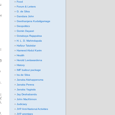
Food
ය
Forum & Letters
G. de Silva
න්
Gandara John
Geethanjana Kudaligamage
Geopolitics
Gomin Dayasri
Gotabaya Rajapaksa
H. L. D. Mahindapala
Hafizur Talukdar
ළ
Hameed Abdul Karim
Health
ල
Herold Leelawardena
History
IMF bailout package
න
Ira de Silva
Janaka Alahapperuma
.
Janaka Perera
Janaka Yagirala
ළ
Jay Deshabandu
දේ
John MacKinnon
ර,
Judiciary
JVP Anti-National Activities
ි.
JVP promises