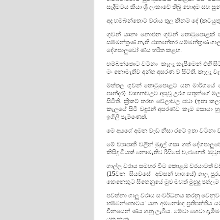
සෑදීමටය කියා ශ්‍රී ලංකාවේ තිබු හොඳම සහ ස
අද හම්බන්තොට වරාය තුල කිනම් දේ (කටයුතු) 
ගුවන් යානා නොඑන ගුවන් තොටුපොළක් සාදා, 
සම්මන්ත්‍රණ නැති ජාත්‍යන්තර සම්මන්ත්‍රණ
දේශපාලුවෝ ණය භරිත කළහ.
හම්බන්තොට වටිනා කැලෑ කැපීමෙන් එහි සිටි 
මං නොමැතිව අන්ත අසරණ ව සිටිති. කැලෑ වල
මත්තල ගුවන් තොටුපොළට යන මාර්ගයේ මොණ
පාන්දර). වාහනවලට අසුවූ උරග සතුන්ගේ මල
සිටිති. ක්‍රිකට් තරඟ වේලාවල පවා (ඉතා කල
කැලයේ සිටී වඳුරන් අසරණව කෑම සොයා හ
ඉගිලී පැමිණෙත්.
මේ අයගේ අමන වැඩ නිසා රටේ ඉතා වටිනා වන
මේ ව්‍යාපෘති වලින් මුදල් ගසා ගත් දේශපාලුව
කිසිදු බියක් නොමැතිව රිසිසේ වැජභෙත්. ඔවුන්
ගාල්ල වරාය සමහර විට කොළඹ වරයාටත් වඩා ප
(15වන සියවසේ අවසන් භාගයේ) ගාලු පුරය 
කෙනෙකුට සිතෙනුයේ මුළු මහත් මුහුදු පත්ලම 
පවත්නා ගාලු වරාය සංවර්ධනය කරනු වෙනුවට 
හම්බන්තොටය’ යන අමනෝඥ ප්‍රතිපත්තිය 
චීනයෙන් ණය ගනු ලැබීය. මේවා ගෙවා දැමීමට
යුතු නැත.