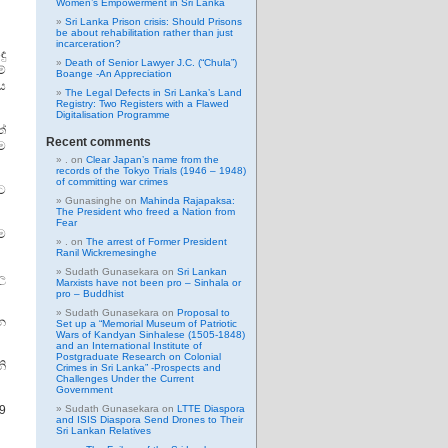
Women’s Empowerment in Sri Lanka
Sri Lanka Prison crisis: Should Prisons
be about rehabilitation rather than just
incarceration?
ු
Death of Senior Lawyer J.C. (“Chula”)
ේ
Boange -An Appreciation
ය
The Legal Defects in Sri Lanka’s Land
Registry: Two Registers with a Flawed
Digitalisation Programme
ේ
Recent comments
ොම
.
on
Clear Japan’s name from the
records of the Tokyo Trials (1946 – 1948)
of committing war crimes
ට
Gunasinghe
on
Mahinda Rajapaksa:
The President who freed a Nation from
Fear
ම
.
on
The arrest of Former President
Ranil Wickremesinghe
Sudath Gunasekara
on
Sri Lankan
ල
Marxists have not been pro – Sinhala or
pro – Buddhist
Sudath Gunasekara
on
Proposal to
න
Set up a “Memorial Museum of Patriotic
Wars of Kandyan Sinhalese (1505-1848)
and an International Institute of
Postgraduate Research on Colonial
ි
Crimes in Sri Lanka” -Prospects and
Challenges Under the Current
Government
9
Sudath Gunasekara
on
LTTE Diaspora
and ISIS Diaspora Send Drones to Their
Sri Lankan Relatives