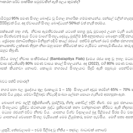
 නොකරන සර්ව පාක්ෂික සමුළුවකින් ඇති පලය කුමක්ද?
සමිට්පුර 95% පමණ සිංහල බෞද්ධ වූ විශාල නාගරික ගම්මානයන්ය. පන්සල් වලින් නැඟු
 සුපිරිසිඳුවත් විය. අද ඒවායෙහි සිංහල බෞද්ධයන් 50%ක් වත් නැති තරම්ය.
පක්ෂයක් හදා ගත්
,
නිවාස ඇමතිවරයෙක් යටතේ සහශ්‍ර පුර
,
මුවදොර උයන වැනි යෝ
නයා ජීවත්වෙන) සෑම විටම වාගේ සිංහල
,
දෙමළ
,
මුස්ලිම් 1/3 අනුපාතයට බෙදෙන පරිදි ජන
 ප්‍රේමදාස ජනාධිපතිතුමා මිනිසුන් පදිංචි කලේ රජයේ පත්වීම් දුන්නේ රටේ ජාතික ජනග
ට නායකත්ව ලක්ෂණ තිබුන නිසා ඔහු සමඟ කිසිවෙක් කට ගැසීමට නොපැමිණියේය. කරුණ
හුට තිබුණි.
පිටිය මහල් නිවාස සංකීර්ණයේ (Bambalapitiya Flats) (මෙය රජය සතු වූ ඉහල මධ්‍ය
ිවාස පද්ධතියකි) 80% පමණ වාසය කලේ සිංහලයන්ය. අද (2022), එහි 80% පමණ වාස
දොසක් කියනවා නොවේ. කොළඹ නගරයේ සිංහලයාට සිදුවී ඇති පසුබෑම පෙන්වීම
 බවට පත්වී හමාරද?
නගර සභා බල ප්‍රදේශය තුල (කොළඹ 1 – 15) සිංහලයන් අඩුම තරමින් 65% – 70% ක
් විය යුතුය. මේවා පිළිබඳව නිවැරදි සංඛ්‍යා ලේඛන සොයා ගැනීමේ අපහසුතා ඇත.
ොහෝ නව පල්ලි (ක්‍රිස්තියානි
,
මුස්ලිම්)
,
හින්දු කෝවිල් ඉදිවී තිබේ. එම සුළු ජනයා
 සිංහලයාට ප්‍රසිද්ධ ස්ථානයක බුද්ධ ප්‍රතිමාවක් තනා වන්දනාමාන කිරීමට ඇති නිදහ
 මධ්‍යම රජයන් එවිට නිහඬ විය. යාපනය විශ්ව විද්‍යාලයේ බුදු පිළිමයේ සිරස මීට ව
බව යාපනයේ වෙසෙන සිංහල වැසියෙක් මෙම ලියුම්කරු සමඟ පැවසීය. මෙහි සත්‍ය අසත්‍
ය යුතුයි; තේසවලාමේ – ඉඩම් පිලිබඳ වූ නිතීය – තදබල බාධාවක් නොවේ