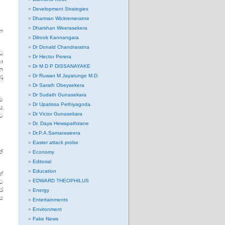
Development Strategies
Dharman Wickremeratne
Dharshan Weerasekera
න
Dilrook Kannangara
Dr Donald Chandraratna
ධ
Dr Hector Perera
යා
Dr M D P DISSANAYAKE
හන
Dr Ruwan M Jayatunge M.D.
ු
Dr Sarath Obeysekera
Dr Sudath Gunasekara
ම
Dr Upatissa Pethiyagoda.
ය
Dr Victor Gunasekara
ට
Dr. Daya Hewapathirane
Dr.P.A.Samaraweera
Easter attack probe
්
Economy
Editorial
Education
ගේ
EDWARD THEOPHILUS
සට
සර
Energy
ය
Entertainments
Environment
Fake News