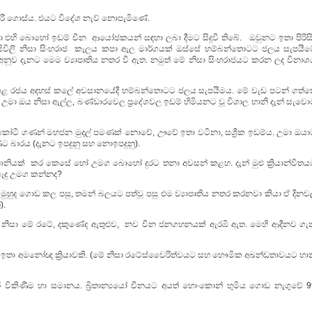
ද මැරී ගොස්ය. එයට විදේශ නැව් නොපැමිණේ.
 එහි බොහෝ ඉඩම් චීන ආයෝජකයන් සඳහා ලබා දීමට සිදුවී තිබේ. ඔවුනට ඉතා පිරිසිඳ
විලි නිසා සිංහරාජ කැලය කපා ඇල මාර්ගයක් ඔස්සේ හම්බන්තොටට ජලය සැපයීම
ම අනුව දැනට මෙම ව්‍යාපෘතිය නතර වී ඇත. නමුත් මේ නිසා සිංහරාජයට කරන ලද විනාශ
් එකළ රජය අදහස් කලේ අවසානයේදී හම්බන්තොටට ජලය සැපයීමය. මේ වැඩ පටන් ගත්ත
. උමා ඔය නිසා ඇල්ල, බණ්ඩාරවෙල ප්‍රදේශවල ඉඩම් හිමියනට වූ විශාල හානි දැන් සැව
කෝටි ගණන් මහජන මුදල් පමණක් නොවේ, ඌවේ ඉතා වටිනා, සශ්‍රීක ඉඩම්ය. උමා ඔයා
ට බාරය (දැනට ඉපදුනු සහ නොඉපදුනු).
ානියක් කර කෙසේ හෝ උමග බොහෝ දුරට තනා අවසන් කළහ. දැන් මුළු ක්‍රියාන්විතය
 සෑදු උමග කන්නද?
 මුහුද ගොඩ කල පසු, තමන් බලයට පත්වූ පසු එම ව්‍යාපෘතිය නතර කරනවා කියා ඒ දිනව
).
ි නිසා මේ රටේ, දකුණේද ඇතුළුව, නව චීන ජනගහනයක් ඇරඹි ඇත. මෙහි ආදීනව ගැ
 ඉතා අමනෝඥ ක්‍රියාවකි. (මේ නිසා රටේස්වෛරිත්වයට සහ භෞමික අඛන්ඩතාවයට හාන
කර විකිණීම හා සමානය. බ්‍රිතාන්‍යයෝ චීනයට අයත් හොංකොන් භුමිය ගොඩ නැගුවේ 9