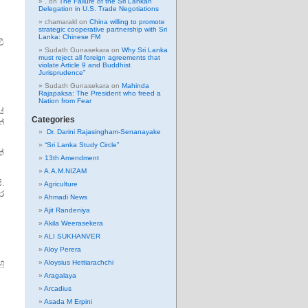
.
on
The Failure of the Sri Lankan
Delegation in U.S. Trade Negotiations
chamarakl
on
China willing to promote
strategic cooperative partnership with Sri
Lanka: Chinese FM
වී
Sudath Gunasekara
on
Why Sri Lanka
must reject all foreign agreements that
violate Article 9 and Buddhist
Jurisprudence”
Sudath Gunasekara
on
Mahinda
Rajapaksa: The President who freed a
Nation from Fear
ේ
Categories
න්
Dr. Darini Rajasingham-Senanayake
“Sri Lanka Study Circle”
්
13th Amendment
A.A.M.NIZAM
.
Agriculture
ර
Ahmadi News
Ajit Randeniya
Akila Weerasekera
ALI SUKHANVER
Aloy Perera
ු
Aloysius Hettiarachchi
Aragalaya
Arcadius
Asada M Erpini