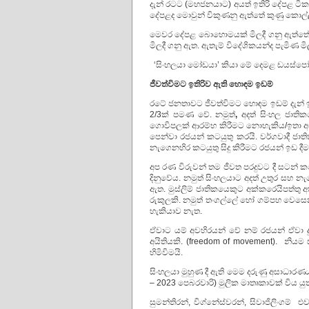
දැන් රටට (මහජනයාට) අයත් ඉතිරි දේපළ ටිකද
දේපළද මොවුන් විකුණනු ඇත්තේ කුණු කොල
මෙවර දේපළ බොහොමයක් මිලදී ගනු ඇත්තේ 
මිලදී ගනු ඇත. ඇතැම් විදේශිකයන්ද පැමිණ මිල
‘සිංහලයා මෝඩයා’ කියා මේ දෙමළ ඩයස්පෝර
ජීවත්විමට ඉතිරිව ඇති හොඳම ඉඩම්
රටේ ජනතාවට ජීවත්විමට හොඳම ඉඩම් දැන් ඉත
2/3ක් පමණ වේ. නමුත්
,
අදත් සිංහල ජාත
ගොවිපලක් ආරම්භ කිරීමට නොහැකිය/ඉතා අ
පෙන්වා රජයන් කටයුතු කරයි. වර්ගවාදී ජාති
නැගෙනහිර කටයුතු සිදු කිරීමට රජයන් ඉඩ ද
අප රණ විරුවන් තම ජීවත පරදුවට දී සටන් කලේ
දිනුවේය. නමුත් සිංහලයාට අදත් උතුර සහ නැග
ඇත. මුස්ලිම් ජාතිකයෙකුට අක්කරෙයිපත්තු 
රුකුලකි. නමුත් තංගල්ලේ හෝ ගම්පහ වෙසෙ
හැකියාව නැත.
ඒවාට යම් අවහිරයන් වේ නම් රජයන් ඒවා දුර
අයිතියකි. (freedom of movement). නිය
හිමිවිමයි.
සිංහලයා මුහුණ දී ඇති මෙම දරුණු අසාධාරණය 
– 2023 පෙබරවාරි) මුලික මාතෘකාවක් විය යු
සුමන්තිරන්, විග්නේස්වරන්, සිවාජිලිංගම්