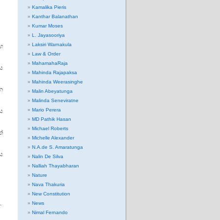
Kamalika Pieris
Kanthar Balanathan
Kumar Moses
L. Jayasooriya
Laksiri Warnakula
ාහ
Law & Order
MahamahaRaja
හය
Mahinda Rajapaksa
Mahinda Weerasinghe
න
Malin Abeyatunga
Malinda Seneviratne
Mario Perera
ිය
MD Pathik Hasan
Michael Roberts
්
Michelle Alexander
N.A.de S. Amaratunga
ය
Nalin De Silva
Nalliah Thayabharan
Nature
Nava Thakuria
New Constitution
.
News
Nimal Fernando