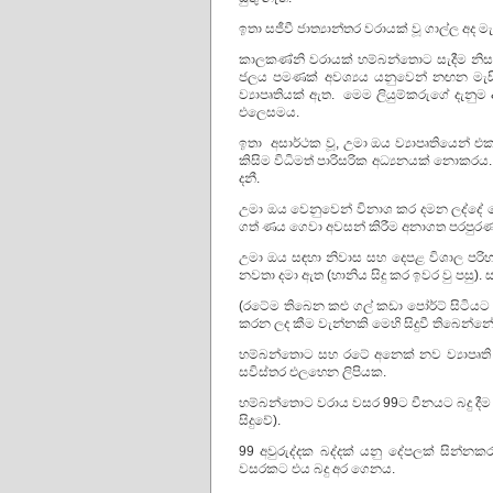
ඉතා සජීවී ජාත්‍යාන්තර වරායක් වූ ගාල්ල අ
කාලකණ්නි වරායක් හම්බන්තොට සැදීම නිසා
ජලය පමණක් අවශ්‍යය යනුවෙන් නඟන මැසි
ව්‍යාපෘතියක් ඇත. මෙම ලියුම්කරුගේ දැනු
එලෙසමය.
ඉතා අසාර්ථක වූ, උමා ඔය ව්‍යාපෘතියෙන
කිසිම විධිමත් පාරිසරික අධ්‍යනයක් නොකරය
දනී.
උමා ඔය වෙනුවෙන් විනාශ කර දමන ලද්දේ 
ගත් ණය ගෙවා අවසන් කිරීම අනාගත පරපුරණ
උමා ඔය සඳහා නිවාස සහ දෙපළ විශාල පරිහ
නවතා දමා ඇත (හානිය සිදු කර ඉවර වු පසු).
(රටේම තිබෙන කළු ගල් කඩා පෝර්ට් සිටියට
කරන ලද කීම වැන්නකි මෙහි සිදුවී තිබෙන්නේ
හම්බන්තොට සහ රටේ අනෙක් නව ව්‍යාපෘත
සවිස්තර එලභෙන ලිපියක.
හම්බන්තොට වරාය වසර 99ට චීනයට බදු දීම
සිදුවේ).
99 අවුරුද්දක බද්දක් යනු දේපලක් සින්න
වසරකට එය බදු අර ගෙනය.