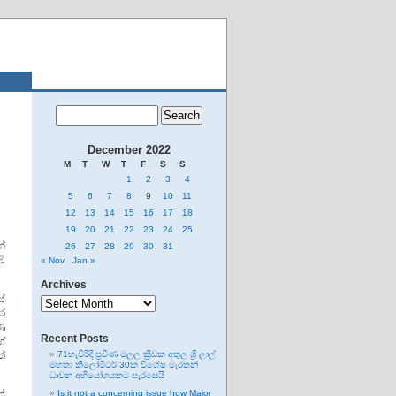
December 2022
M
T
W
T
F
S
S
1
2
3
4
5
6
7
8
9
10
11
12
13
14
15
16
17
18
19
20
21
22
23
24
25
්
26
27
28
29
30
31
ේ
« Nov
Jan »
Archives
Archives
්
තර
රණ
Recent Posts
ගේ
්
71හැවිරිදි ප්‍රවීණ මලල ක්‍රීඩක අතුල ශ්‍රී ලාල්
මහතා කිලෝමීටර් 30ක විශේෂ මැරතන්
ධාවන අභියෝගයකට සැරසෙයි
්
Is it not a concerning issue how Major