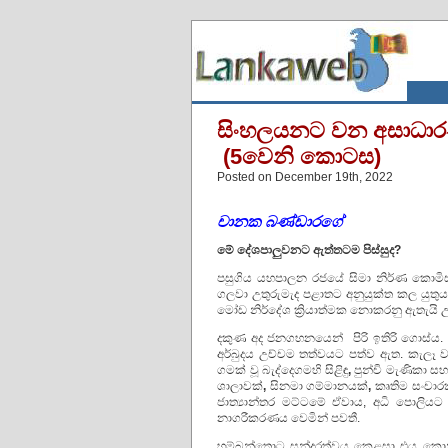
සිංහලයනට වන අසාධා
(5වෙනි කොටස)
Posted on December 19th, 2022
චානක බණ්ඩාරගේ
මේ දේශපාලුවනට ඇත්තටම පිස්සුද?
පසුගිය යහපාලන රජයේ සිමා නිර්ණ කොමිස
ගලවා උතුරුමැද පළාතට අනුයුක්ත කල යුතු
මෝඩ නිර්දේශ ක්‍රියාත්මක නොකරනු ඇතැයි උ
දකුණ අද ජනගහනයෙන් පිරි ඉතිරි ගොස්ය. මි
අර්බුදය උච්චම තත්වයට පත්ව ඇත. කැලෑ වලින
ගමක් වූ බැද්දෙගමහි සිළිඳු
,
පුන්චි මැණිකා ස
ශාලාවක්
,
සිනමා ගම්මානයක්
,
කෘතිම සංචාරක
ජාත්‍යාන්තර මට්ටමේ ඒවාය, අධි පොලිය
නාගරීකරණය වෙමින් පවතී.
හම්බන්තොට සුන්දරත්වය කෙළසා එය කොන්