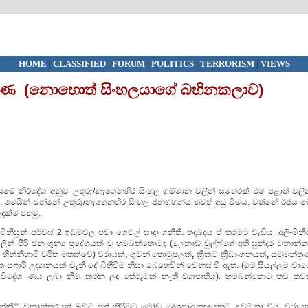
HOME
|
CLASSIFIED
|
FORUM
|
POLITICS
|
TERRORISM
|
VIEWS
රණ (නොහොත් සිංහලයාගේ බහිනකලාව)
මේ නිර්දේශ අනුව උතුරු/නැගෙනහිර සිංහල ගම්මාන වලින් සමහරක් එම පළාත් වලින
ය. මෙයින් වන්නේ උතුරු/නැගෙනහිර සිංහල ජනගහනය තවත් අඩු විමය. වත්මන් රජය ම
දක්ම පතමු.
නිසුන් පර්චස් 2 ඉඩම්වල පවා ගෙවල් සාදා ගනිති. තදබදය ඒ තරමට වැඩිය. අලි-මිනිස
් පිරි ජන ශුන්‍ය ප්‍රදේශයක් වූ හම්බන්තොටද (ලෙනාඩ් වුල්ෆ්ගේ අති සුන්දර වනාන්
හ හින්නිහාමි චරිත මතක්වේ) වරායක්
,
ගුවන් තොටුපලක්
,
ක්‍රිකට් ක්‍රිඩාංගනයක්
,
සම්මන්ත්‍
 සෆාරි උද්‍යානයක් වැනි දේ බිහිවිම නිසා බෙහෙවින් වෙනස් වී ඇත. (මේ සියල්ලම වා
ට විදේශ ණය ලබා නිම කරන ලද තේරුමක් නැති ව්‍යාපෘතිය). හම්බන්තොට තව තවත
ක්‍රීට් වනාන්තරයක් බවට පත් කිරීමට මෝඩ දේශපාලනඥයනට උවමනා විය. වරායක