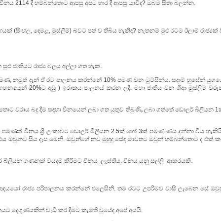
් චීනය 2114 දී හම්බන්තොට ආපසු අපට භාර දී ආපසු යාවිද? ඔබම සිතා බලන්න.
යක් (සිංහල, දෙමළ, මුස්ලිම්) බවට පත් ව තිබිය හැකිද? නැතනම් මුළු රටම ඊලාම් රාජ්‍යක් 
 නම්, රටේ සිටින සුළු ජාතියට රාජ්‍ය බලය අල්ලා ගත හැක.
පමණ, නමුත් දැන් ඒ රට පාලනය කරන්නේ 10% පමණ වන ටුට්සින්ය. සදාම් හුසේන් යුගය
් (ජනගහනයෙන් 20%ට අඩු ) ඉරාකය පාලනය් කරන ලදී. මහා ජාතිය වන ශිආ මුස්ලිම් වරු
තොට වරාය බදු දිම සඳහා චීනයෙන් ලබා ගත යුතුව තිබුණි
,
ලබා ගත්තේ ඩොලර් බිලියන 1ක
 පමණක් චීනය ශ්‍රී ලංකාවට ඩොලර් බිලියන 2.5ක් හෝ 3ක් පමණ ණය දුන්නා විය හැකියි
ය ඔවුනට සිය දෑස මෙනි. ඔවුන්ගේ නව මුහුදු සේද මාවතට ඔවුන් හම්බන්තොට ද එක් ක
ිලියන ගණනක් වියදම් කිරිමට චීනය ලෑස්තිය. චීනය යනු සල්ලි ආකරයකි.
යයෝ රාජ්‍ය පරිපාලනය කරන්නේ එලෙසිනි. තම රටට උපරිමව වාසි ලැබෙන සේ ඔවුහ
යට දෙගුණයකින් වැඩි කර දීමට කැමති වුයේද අපේ අයයි.