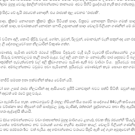
ුන්දරම මුහුදු වෙරළ (කලින් හම්බන්තොට තානායම අවට පිහිටි ප්‍රදේශය) නැති කර ගත්තෙමු
සිද්ධ වේ දැයි රජයවත් නොදනී. එය රාජ්‍යක් තුල වෙනම ‘රාජ්‍යකි’.
ක්‍රිකට් නොගසන ක්‍රිකට් ක්‍රීඩා පිටියක් සාදා, චිත්‍රපට නොහදන සිනමා ගමක් සාද
 ශාලාවක් සාදා, සංචාරාකයන් නොඑන සෆාරි උද්‍යානයක් සාදා ඩොලර් බිලියන ගණනින් මේ 
වටිනා අලි, කොටි (දිවි), වලස්, ගෝන, මුවන්, රිලවුන්, මොනරුන් වැනි සතුන් අද යන 
 ලී දේශපාලුවෝ සහ නිලධාරීන් විකුණා ගත්හ.
රු පැමිණ මෝටර් රථයේ ඉදිරිපස වීදුරුවේ වැදී මැරී වැටෙති (විශේෂයෙන්ම උද
 සිරුරු වාහනවලටම තැලී පාරේ මැදය. වල් අලි යන එන මං නොමැතිව පාර දෙපසට වී බල
ාතුරකින් පැවැත්වෙන) වල් අලි ක්‍රීඩාංගනයට පැමිණ ඇති බව වාර්ථා විය. සුරියවැව 
ුංගම. අම්බලන්තොට ටවුමට පවා පැමිනෙත්. සුරියවැව මොණරුන් කෑම සොයා අහංගම
ජීවී සම්පත ඉතා ඉක්මනින් ක්ෂය වෙමින් යයි.
ෝ සහ උසස් රාජ්‍ය නිලධාරින් අද ආසියාවේ සුපිරි ධනවතුන් බවට පත්වී සිටිති. ඔවුන් අද
 අදටත් මේ රටේ ප්‍රභූ වරුය.
ැරණි විය හැක. තොටගමුවේ ශ්‍රී රාහුල හිමියන් සිය පරෙවි සංදේශයේ 84වැනි කවියෙන
වර්ණනා කර තිබුනේ එහි සාප්පුවල මුතු
,
මැණික්
,
රත්‍තරන් ප්‍රදර්ශනයට තබා තිබු අයුරි
හරා ඇද්දෝයි කියායි.
(එය හම්බන්තොටට වඩා ජාත්‍යාන්තර මුහුදු මාර්ගයට ළඟය), එවක තිබු රජයන්හි ‘සියල්
යටතේය හම්බන්තොට නව වරායක් ගොඩ නැඟීම ආරම්භ කලේ. ඩොලර් බිලියන් ගණනින
 තව පරම්පරා 5ට වත් බැරිය. අද හම්බන්තොට වරායට සිදුවී ඇති දේ ගැන අමුතුවෙන් කි