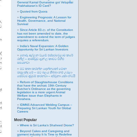
General Kamal Gunaratne got Velupillai
.
Prabhakaran’s ID Card?
Quoted from Quora
Engineering Prognosis: A Lesson for
Health, Governance, and National
ා,
Survival
රට
Since Article 83.ආ. of the Constitution
has not been amended to date, the
amendment to extend the term of judges
එන
requires a referendum.
India’s Naval Expansion: A Golden
Opportunity for Sri Lankan Investors
ේ
හොරු අල්ලන වැඩේ ඉස්සරවෙලාම කරේ
ා
රනිල් – ආණ්ඩුව දැන් ලංකාවට විහිළු
ඝන
සපයනවා
ට
මට කතා කරන්න දෙන්නකෝ මොන
මඟුලක්ද මේ – මට බලය තිබ්බා නම් උඹලා
සේරටම දඬුවම් කරනවා – අර්චුනා යකා නටයි
Reform of Slaughterhouse Conditions
that have the archaic 19th Century
Butcher’s Ordinance as the governing
ත්
legislation is a more urgent Animal
Welfare issue than Elephants in
Perahera.
්
IDMNS Advanced Welding Campus –
න්
Preparing Sri Lankan Youth for Global
Careers
Most Popular
ල
Where is Sri Lanka’s Shaheed Drone?
්
ව
Beyond Cakes and Caregiving and
garment industry It Is Time to Redefine