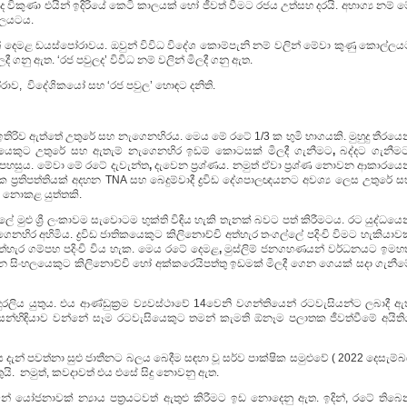
 විකුණා එයින් ඉදිරියේ කෙටි කාලයක් හෝ ජීවත් වීමට රජය උත්සහ දරයි. අභාග්‍ය නම් 
්ලයටය.
දෙමළ ඩයස්පෝරාවය. ඔවුන් විවිධ විදේශ කොම්පැනි නම් වලින් මේවා කුණු කොල්ලය
දී ගනු ඇත. ‘රජ පවුලද’ විවිධ නම් වලින් මිලදී ගනු ඇත.
ාව, විදේශිකයෝ සහ ‘රජ පවුල’ හොඳට දනිති.
ිරිව ඇත්තේ උතුරේ සහ නැගෙනහිරය. මෙය මේ රටේ 1/3 ක භුමි භාගයකි. මුහුදු තීරයෙන
ිකයෙකුට උතුරේ සහ ඇතැම් නැගෙනහිර ඉඩම් කොටසක් මිලදී ගැනීමට
,
බද්දට ගැනීම
පහසුය. මේවා මේ රටේ දැවැන්ත
,
දැවෙන ප්‍රශ්ණය. නමුත් ඒවා ප්‍රශ්ණ නොවන ආකාරයෙන
ක ප්‍රතිපත්තියක් අදහන TNA සහ බෙදුම්වාදී ද්‍රවිඩ දේශපාලඥයනට අවශ්‍ය ලෙස උතුරේ 
ීම නොකළ යුත්තකි.
 මුළු ශ්‍රී ලංකාවම සැවොටම භුක්ති විඳිය හැකි තැනක් බවට පත් කිරීමටය. රට යුද්ධයෙ
ෙනහිර අහිමිය. ද්‍රවිඩ ජාතිකයෙකුට කිලිනොච්චි අත්හැර තංගල්ලේ පදිංචි විමට හැකියාව
අත්හැර ගම්පහ පදිංචි විය හැක. මෙය රටේ දෙමළ
,
මුස්ලිම් ජනගහණයන් වර්ධනයට ඉමහත
න සිංහලයෙකුට කිලිනොච්චි හෝ අක්කරෙයිපත්තු ඉඩමක් මිලදී ගෙන ගෙයක් සදා ගැනීම
ලිය යුතුය. එය ආණ්ඩුක්‍රම ව්‍යවස්ථාවේ 14වෙනි වගන්තියෙන් රටවැසියන්ට ලබාදී ඇත
ම සන්හිඳියාව වන්නේ සෑම රටවැසියෙකුට තමන් කැමති ඕනෑම පලාතක ජීවත්වීමේ අයිති
දැන් පවත්නා සුළු ජාතීනට බලය බෙදීම සඳහා වූ සර්ව පාක්ෂික සමුළුවේ ( 2022 දෙසැම්බ
තුයි. නමුත්, කවදාවත් එය එසේ සිදු නොවනු ඇත.
 එවන් යෝජනාවක් න්‍යාය පත්‍රයටවත් ඇතුළු කිරීමට ඉඩ නොදෙනු ඇත. ඉදින්, රටේ තිබෙ