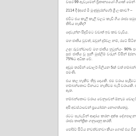
වසර 99 ඇවෑමෙන් බ්‍රිතාන්‍යයෝ ගියාක් මෙන
2114 දී (අපේ මී මුණුබුරන්ගේ) ශ්‍රී ලංකාව? –
එවිට එය කෑලි කෑලි වලට කැඩී ගිය රාජ්‍ය සමුහ
තිබිය හැකිද?
දෙවැන්න සිදුවීමට වඩාත් ඉඩ කඩ වැඩිය.
මහ ජාතිය වුවත්, ඔවුන් දුර්වල
උදා: රුවන්ඩාවේ මහ ජාතිය හුටුන්ය- 90% 
සුළු ජාතිය වූ සුනී මුස්ලිම් වරුන් විසින
75%ට අධික වේ.
අඩුම තරමින් ඩොලර් බිලියන 5ක් වත් හම්බන්
පමණි.
එය කල හැකිව තිබු දෙයකි. එම වරාය සෑදීමට
හම්බන්තොට චීනයට නැතිවම බැරි වරායකි. එ
ඇත.
හම්බන්තොට වරාය වෙනුවෙන් ඕනෑම ඩොලර් බ
අපි අවස්ථාවෙන් ප්‍රයෝජන නොගත්තෙමු.
රටට සැබැවින් ආදරය කරන දක්ෂ දේශපාලනඥ
රාජ්‍ය තාන්ත්‍රික ගනුදෙනු කරති.
පෝර්ට් සිටිය නවත්වනවා කියා ගොස් එය චීන