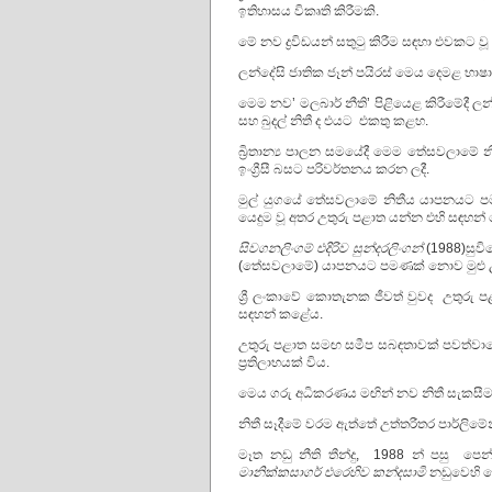
ඉතිහාසය විකෘති කිරීමකි.
මේ නව ද්‍රවිඩයන් සතුටු කිරීම සඳහා එවකට 
ලන්දේසි ජාතික ජෑන් පයිරස් මෙය දෙමළ භාෂ
මෙම නව’ මලබාර් නීති’ පිළියෙළ කිරීමේදී 
සහ බුදල් නිතී ද එයට එකතු කළහ.
බ්‍රිතාන්‍ය පාලන සමයේදී මෙම තේසවලාමේ නිත
ඉංග්‍රීසී බසට පරිවර්තනය කරන ලදී.
මුල් යුගයේ තේසවලාමේ නිතීය යාපනයට පමණ
යෙදුම වූ අතර උතුරු පළාත යන්න එහි සඳහන්
සිවගනලිංගම් එදිරිව සුන්දරලිංගන්
(1988)සුවි
(තේසවලාමේ) යාපනයට පමණක් නොව මුළු උ
ශ්‍රී ලංකාවේ කොතැනක ජීවත් වුවද උතුරු
සඳහන් කළේය.
උතුරු පළාත සමඟ සමීප සබඳතාවක් පවත්වා
ප්‍රතිලාභයක් විය.
මෙය ගරු අධිකරණය මඟින් නව නිතී සැකසී
නිතී සෑදීමේ වරම ඇත්තේ උත්තරීතර පාර්ලිමේ
මෑත නඩු නීති තීන්දු, 1988 න් පසු 
මානික්කසාගර් එරෙහිව කන්දසාමි
නඩුවෙහි 