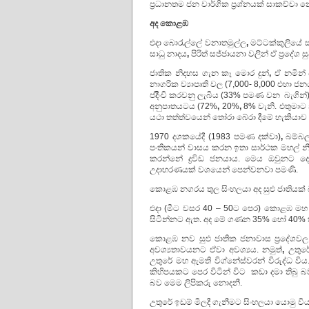
ප්‍රධානතම ජන වාර්ගික ප්‍රශ්නයක් සාකච්චා
අද කොළඹ
එදා බොරැල්ලේ වනාතමුල්ල
,
මට්ටක්කුලියේ 
සාධු නාදය
,
පිරිත් සජ්ජායනා වලින් ඒ ප්‍රදේශ
ජාතික නිදහස ගැන කෑ මොර දුන්
,
ඒ නමින් 
නාගරික ව්‍යාපෘති වල (7,000- 8,000 එහා ජ
පදිිංචි කරවනු ලැබිය (33% පමණ වන බැගින්).
අනුපාතයටය (72%
,
20%
,
8% වැනි. එතුමා
යථා තත්ත්වයෙන් තෝරා බේරා දීමේ හැකියාව ඔ
1970 දශකයේදී (1983 පමණ දක්වා)
,
බම්බල
පංතිකයන් වාසය කරන ඉතා සාර්ථක මහල් න
කරන්නේ ද්‍රවිඩ ජනයාය. මෙය ඔවුනට 
උදාහරණයක් වශයෙන් පෙන්වනවා පමණි.
කොළඹ නගරය තුල සිංහලයා අද සුළු ජාතියක්
එදා (මීට වසර 40 – 50ට පෙර) කොළඹ මහ 
සිටින්නට ඇත. අද මේ ගණන 35% හෝ 40% තරම
කොළඹ නව සුළු ජාතික ජනාවාස ප්‍රදේශවල බ
අවශ්‍යතාවයනට ඒවා අවශ්‍යය. නමුත්
,
උතුරේ
උතුරේ මහ ඇමති විග්නේස්වරන් විරුද්ධ විය.
කිහිපයකට පෙර විටින් විට කඩා දමා තිබු 
බව මෙම ලිපිකරු නොදනී.
උතුරේ ඉඩම් මිලදී ගැනීමට සිංහලයා යොමු වි