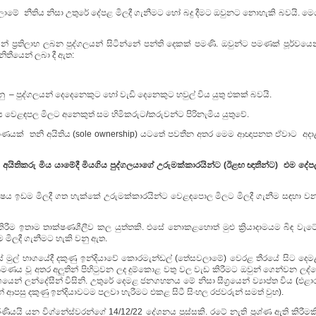
ේ නීතිය නිසා උතුරේ දේපළ මිලදී ගැනීමට හෝ බදු දීමට ඔවුනට නොහැකි බවයි. මෙ
න් ප්‍රතිලාභ ලබන පුද්ගලයන් සිටින්නේ පන්ති දෙකක් පමණි. ඔවුන්ට පමණක් පූර්වයෙ
 නිතීයෙන් ලබා දී ඇත:
 – පුද්ගලයන් දෙදෙනෙකුට හෝ වැඩි දෙනෙකුට හවුල් විය යුතු එකක් බවයි.
ය වෙළඳපල මිලට අනෙකුත් සම හිමිකරුට/කරුවන්ට පිරිනැමිය යුතුවේ.
 ප්‍රමාණයක් තනි අයිතිය (sole ownership) යටතේ පවතීන අතර මෙම ආඥාපනත ඒවාට අදා
 අයිතිකරු
මිය
යාමේදී
මියගිය
පුද්ගලයාගේ
උරුමක්කාරයින්ට (ඊළඟ
ඥාතීන්ට)
එම දේප
විෂය ඉඩම මිලදී ගත හැක්කේ උරුමක්කාරයින්ට වෙළඳපොල මිලට මිලදී ගැනීම සඳහා ව
ීම ඉතාම තාක්ෂණශීලීව කල යුත්තකි. එසේ නොකළහොත් මුළු ක්‍රියාදාමයම බිඳ වැටේ
මිලදී ගැනීමට හැකි වනු ඇත.
ුල් භාගයේදී දකුණු ඉන්දියාවේ කොරමැන්ඩල් (තේසවලාමේ) වෙරළ තීරයේ සිට දෙම
ංක්‍රමණය වූ අතර අලුතින් පිහිටුවන ලද දුම්කොළ වතු වල වැඩ කිරීමට ඔවුන් ගෙන්වන ලද්
ෙන් ලන්දේසීන් විසිනි. උතුරේ දෙමළ ජනගහනය මේ නිසා සීග්‍රයෙන් ව්‍යාප්ත විය (එළා
න් ආපසු දකුණු ඉන්දියාවටම පලවා හැරීමට එකළ සිටී සිංහල රජවරුන් සමත් වුහ).
ණියයි යන විග්නේස්වරන්ගේ 14/12/22 දේශනය පුස්සකි. රටේ නැති ප්‍රශ්ණ ඇති කිරීමක