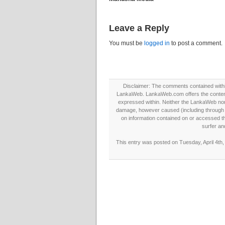
Leave a Reply
You must be
logged in
to post a comment.
Disclaimer: The comments contained within 
LankaWeb. LankaWeb.com offers the contents
expressed within. Neither the LankaWeb nor t
damage, however caused (including through neg
on information contained on or accessed thr
surfer an
This entry was posted on Tuesday, April 4th,