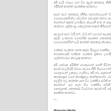
අපි මැයි මාසය වන විට අලුත් කම්කරු නී
ඉදිරිපත් කරන්න අපේක්ෂා කරනවා.
අපේ රටේ කම්කරු නීතිය සම්බන්ධයෙන් වි
ව්‍යවසායකයින්ට, ස්වාධීන මත දරන ඕනම අ
තමන්ගේ අදහස් ලබාදිමට කැමැති නම් ඒ සදහා
කරනවා. මූලික දළ කෙටුම්පත සකස් කිරීමෙන්
අද අපේ රටේ ඊ.පී.එෆ්., ඊ.ටී.එෆ් ගෙවන ආ
අඩුයි. ලංකාවේ ව්‍යාපාරික ආයතන කොතරම
ව්‍යවසායකයින් වැඩි කරන්න කම්කරු ක්ෂේත්‍
වත්කම් බැරකම් පනත අනුව සියලුම වෘත්තීය සමි
නායකයෙක් වත්කම් බැරකම් ප්‍රකාශ ලබාද
ලේකම්වරයා කටයුතු කරනවා.
අපි සේවක අයිතීන් වෙනුවෙන් පෙනී සිටින
අවස්ථාවලදී අපි ඒවාට අවශ්‍ය නිසි පියවර
වෙනුවෙන් උකසට ගැනීමට අපි ඉඩ දෙන්නේ න
ක්ෂේත්‍රෙය් වගේ ක්ෂේත්‍රවල කාන්තාවන්ට 
ඉල්ලීම් ඉටු කරන්න යන විට වෘත්තීය සමිත
තමන්ගේ යල් පැන ගිය වෘත්තීය සමිති
නොවුනත්, කොතරම් විවේචන ආවත් හරි දේ ක
ආරක්ෂා කරනවා.
—
Manusha Media