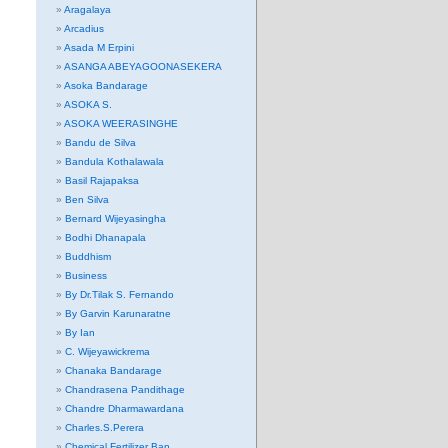
Aragalaya
Arcadius
Asada M Erpini
ASANGA ABEYAGOONASEKERA
Asoka Bandarage
ASOKA S.
ASOKA WEERASINGHE
Bandu de Silva
Bandula Kothalawala
Basil Rajapaksa
Ben Silva
Bernard Wijeyasingha
Bodhi Dhanapala
Buddhism
Business
By Dr.Tilak S. Fernando
By Garvin Karunaratne
By Ian
C. Wijeyawickrema
Chanaka Bandarage
Chandrasena Pandithage
Chandre Dharmawardana
Charles.S.Perera
Chemical Fertilizer Ban