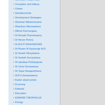
Corruption and bribery
Crimes
Darmitha-Kotte
Development Strategies
Dharman Wickremeratne
Dharshan Weerasekera
Dilrook Kannangara
Dr Donald Chandraratna
Dr Hector Perera
Dr M D P DISSANAYAKE
Dr Ruwan M Jayatunge M.D.
Dr Sarath Obeysekera
Dr Sudath Gunasekara
Dr Upatissa Pethiyagoda.
Dr Victor Gunasekara
Dr. Daya Hewapathirane
Dr.P.A.Samaraweera
Easter attack probe
Economy
Editorial
Education
EDWARD THEOPHILUS
Energy