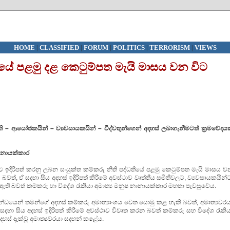
HOME
|
CLASSIFIED
|
FORUM
|
POLITICS
|
TERRORISM
|
VIEWS
ියේ පළමු දළ කෙටුම්පත මැයි මාසය වන විට
ිති – ආයෝජකයින් – ව්‍යවසායකයින් – විද්වතුන්ගෙන් අදහස් ලබාගැනීමටත් ක්‍රමවේදය
නානායක්කාර
 ඉදිරිපත් කරනු ලබන සංයුක්ත කම්කරු නීති පද්ධතියේ පළමු කෙටුම්පත මැයි මාසය ව
ත්, ඒ සදහා සිය අදහස් ඉදිරිපත් කිරීමේ අවස්ථාව වෘත්තීය සමිතිවලට, ව්‍යවසායකයින්
ති බවත් කම්කරු හා විදේශ රැකියා අමාත්‍ය මනුෂ නානායක්කාර මහතා පැවසුවේය.
බන්ධයෙන් තමන්ගේ අදහස් කම්කරු අමාත්‍යාංශය වෙත යොමු කළ හැකි බවත්, අමාත්‍යවරය
 සදහා සිය අදහස් ඉදිරිපත් කිරීමේ අවස්ථාව විවෘත කරන බවත් කම්කරු සහ විදේශ රැකි
ී අදහස් දැක්වූ අමාත්‍යවරයා සදහන් කළේය.