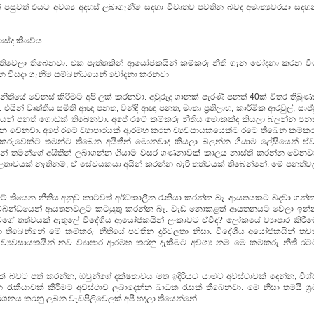
් පසුවත් එයට අවශ්‍ය අදහස් ලබාගැනීම සදහා විවෘතව පවතින බවද අමාත්‍යවරයා සදහන
මෙසේද කීවේය.
ඇතිවෙලා තිබෙනවා. එක පැත්තකින් ආයෝජකයින් කම්කරු නීති ගැන චෝදනා කරන වි
ශ්න විසදා ගැනිම සම්බන්ධයෙන් චෝදනා කරනවා
ේ වෙනස් කිරීමට අපි ලක් කරනවා. අවුරුදු ගානක් පැරණි පනත් 40ක් විතර තිබුණත
ින් වෘත්තීය සමිති ආඥා පනත, වන්දි ආඥා පනත, මාතෘ ප්‍රතිලාභ, කාර්මික ආරවුල්, සාප්
්ධයෙන් පනත් ගොඩක් තිබෙනවා. අපේ රටේ කම්කරු නීතිය මොකක්ද කියලා බලන්න පනත
්න වෙනවා. අපේ රටේ ව්‍යාපාරයක් ආරම්භ කරන ව්‍යවසායකයෙක්ට රටේ තිබෙන කම්කර
්කරුවෙක්ට තමන්ට තිබෙන අයිතීන් මොනවාද කියලා බලන්න ගියාම ලේසියෙන් ඒව
වන් තමන්ගේ අයිතීන් ලබාගන්න ගියාම වසර ගණනාවක් කාලය නාස්ති කරන්න වෙනවා
ාවයක් නැතිනම්, ඒ සේවයකයා අයින් කරන්න බැරි තත්වයක් තිබෙන්නේ. මේ පනත්ව
 තියෙන නීතිය අනුව කාටවත් අර්ධකාලීන රැකියා කරන්න බෑ. ආයතයකට බදවා ගන්න
සම්බන්ධයෙන් ආයතනවලට කටයුතු කරන්න බෑ. වැඩ නොකළත් ආයතනයට වෙලා ඉන්
මේ වගේ තත්වයක් ඇතුලේ විදේශීය ආයෝජකයින් ලංකාවට ඒවිද? ලෝකයේ ව්‍යාපාර කිරීම
 තිබෙන්නේ මේ කම්කරු නීතියේ පවතින දුර්වලතා නිසා. විදේශීය අයෝජකයින් තවත
්‍යවසායකයින් නව ව්‍යාපාර ආරම්භ කරනු දැකීමට අවශ්‍ය නම් මේ කම්කරු නීති රට
් බවට පත් කරන්න, ඔවුන්ගේ දක්ෂතාවය මත ඉදිරියට යාමට අවස්ථාවක් දෙන්න, විශ්
 රැකියාවක් කිරීමට අවස්ථාව ලබාදෙන්න බාධක රැසක් තිබෙනවා. මේ නිසා තමයි ශ්‍ර
නය කරනු ලබන වැඩපිලිවෙලක් අපි හදලා තියෙන්නේ.