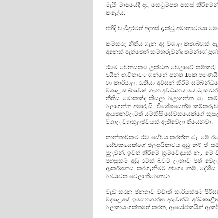
මැයි මාසයේදී දළ කෙටුම්පත සකස් කිරීමෙන
කළේය.
එහිදි වැඩිදුරටත් අදහස් දැක්වූ අමාත්‍යවරයා 
කම්කරු නීතිය ගැන අද විශාල කතාබහක් 
අනෙක් පැත්තෙන් කම්කරුවන්ද තමන්ගේ ප්‍ර
රටම වෙනසකට ලක්වන වෙලාවේ කම්කරු නීතිය
එයින් භාවිතාවට ගන්නේ පනත් 16ක් පමණයි. එය
හා කාර්යාල, රැකියා අවසන් කිරීම සම්බන
විශාල සංඛ්‍යාවක් ගැන අවධානය යොමු කරන
නීතිය මොකක්ද කියලා බලාගන්න බෑ. කම
බලාගන්න අමාරුයි. විශේෂයෙන්ම කම්කරු
ආයතනවලටත් යම්කිසි සේවකයෙක්ගේ කුසලත
විශාල ව්‍යාකූලත්වයක් ඇතිවෙලා තියෙනවා.
කාන්තාවකට රෑට සේවය කරන්න බෑ. මේ රටේ
සේවකයෙක්ගේ ඵලදායිතාවය අඩු නම් ඒ 
පුලුවන්. ඉවත් කිරීමේ ක්‍රමවේදයක් නෑ. 
පහසුකම් අඩු රටක් බවට ලංකාව පත් වෙලා
ආකර්ශනය කරගැනීමට අවශ්‍ය නම්, දේශීය ව
බාධාවක් වෙලා තිබෙනවා.
වැඩ කරන ජනතාව වඩාත් කාර්යක්ෂම පිරිසක
විද්‍යාලයේ ඉගෙනගන්න දරුවන්ට අර්ධකාලීන
බලකාය ශක්තමත් කරන, ආයෝජකයින් ආකර්ශ