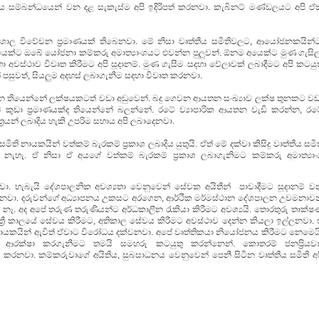
තිය සම්බන්ධයෙන් වන දළ සැකැස්ම අපි ඉදිරිපත් කරනවා. කැබිනට් මණ්ඩලයට අපි ඒ
ශාල විවේචන ප්‍රමාණයක් තිබෙනවා. මේ නිසා වෘත්තීය සමිතිවලට, ආයෝජනකයින්ට
යෙක්ට ඔබේ යෝජනා කම්කරු අමාත්‍යාංශයට එවන්න පුලුවන්. ඕනම අයෙක්ට මුණ ගැසිල
 අවස්ථාව විවෘත කිරීමට අපි සූදානම්. මුණ ගැසීම සදහා වේලාවක් ලබාදීමට අපි කටයුත
 පසුවත්, සියලුම අදහස් ලබාගැනීම සදහා විවෘත කරනවා.
යතන තියෙන්නේ ලක්ෂයකටත් වඩා අඩුවෙන්. බදු ගෙවන ආයතන සංඛ්‍යාව ලක්ෂ තුනකට වඩ
් කුඩා ප්‍රමාණයක්ද තියෙන්නේ බලන්නේ. රටේ ව්‍යාපාරික ආයතන වැඩි කරන්න, රට
රෙයන් ලබාදිය හැකි උපරිම සහාය අපි ලබාදෙනවා.
ති නායකයින් වත්කම් බැරකම් ප්‍රකාශ ලබාදිය යුතුයි. ඒත් මේ දක්වා කිසිදු වෘත්තීය සමි
ී නැහැ. ඒ නිසා ඒ අයගේ වත්කම් බැරකම් ප්‍රකාශ ලබාගැනිමට කම්කරු අමාත්‍යාං
වා. හැබැයි දේශපාලනික අවශ්‍යතා වෙනුවෙන් සේවක අයිතීන් පාවාදීමට සූදානම් ව
 ගන්නවා. දරුවන්ගේ අධ්‍යාපනය උකසට අරගෙන, ආර්ථික මර්මස්ථාන දේශපාලන උවමනාවන
ෑ. අද අපේ තරුණ තරුණියන්ට අර්ධකාලීන රැකියා කිරීමට අවශ්‍යයි. තොරතුරු තාක්ෂ
රාත්‍රී කාලයේ සේවය කිරීමට, අතිකාල සේවය කිරීමට අවස්ථාව දෙන්න කියලා ඉල්ලනවා. 
ි නායකයින් ඇවිත් ඒවාට විරෝධය දක්වනවා. අපේ වෘත්තිකයා නියෝජනය කිරීමට නෙමෙයි
 ආරක්ෂා කරගැනීමට තමයි සමහරු කටයුතු කරන්නෙන්. කොතරම් ජනප්‍රියවාද
රනවා. කම්කරුවාගේ අයිතිය, සුබසාධනය වෙනුවෙන් පෙනී සිටින වෘත්තීය සමිති අප