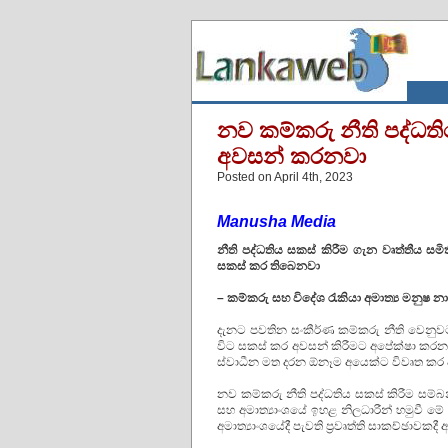
නව කම්කරු නීති පද්ධත
අවසන් කරනවා
Posted on April 4th, 2023
Manusha Media
නීති පද්ධතිය සකස් කිරීම ගැන වෘත්තීය සම
සකස් කර තිබෙනවා
–
කම්කරු සහ විදේශ රැකියා අමාත්‍ය මනුෂ 
දැනට පවතින සංකීර්ණ කම්කරු නීති වෙනුවට
විට සකස් කර අවසන් කිරීමට අපේක්ෂා කරන බව
ස්වාධීන මත දරන ඕනෑම අයෙක්ට විවෘත කර ඇ
නව කම්කරු නීති පද්ධතිය සකස් කිරීම සම්
සහ අමාත්‍යාංශයේ ඉහළ නිලධාරීන් හමුවී මේ
අමාත්‍යාංශයේදී පැවති ප්‍රවෘත්ති සාකච්ඡාවකද