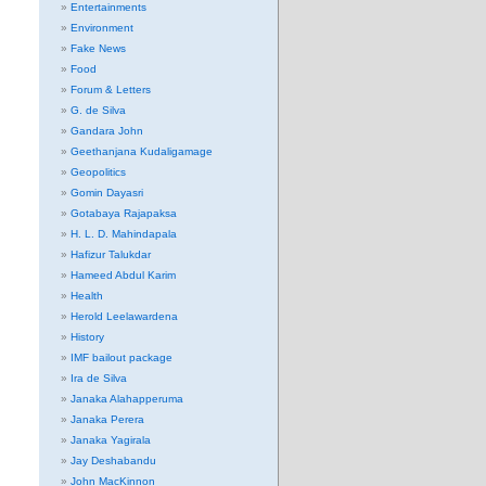
Entertainments
Environment
Fake News
Food
Forum & Letters
G. de Silva
Gandara John
Geethanjana Kudaligamage
Geopolitics
Gomin Dayasri
Gotabaya Rajapaksa
H. L. D. Mahindapala
Hafizur Talukdar
Hameed Abdul Karim
Health
Herold Leelawardena
History
IMF bailout package
Ira de Silva
Janaka Alahapperuma
Janaka Perera
Janaka Yagirala
Jay Deshabandu
John MacKinnon