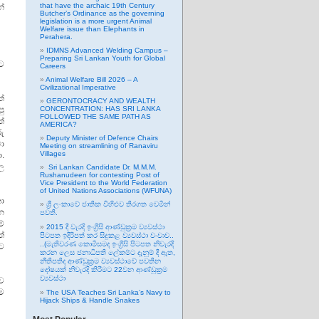
that have the archaic 19th Century
්
Butcher’s Ordinance as the governing
legislation is a more urgent Animal
Welfare issue than Elephants in
Perahera.
IDMNS Advanced Welding Campus –
Preparing Sri Lankan Youth for Global
ට
Careers
Animal Welfare Bill 2026 – A
Civilizational Imperative
්
GERONTOCRACY AND WEALTH
පු
CONCENTRATION: HAS SRI LANKA
FOLLOWED THE SAME PATH AS
්
AMERICA?
ු
Deputy Minister of Defence Chairs
ා
Meeting on streamlining of Ranaviru
Villages
.
ල
Sri Lankan Candidate Dr. M.M.M.
Rushanudeen for contesting Post of
Vice President to the World Federation
of United Nations Associations (WFUNA)
ා
ශ්‍රී ලංකාවේ ජාතික විහිළුව තිරගත වෙමින්
න
පවතී.
ේ
2015 දී වැරදි ඉංග්‍රීසි ආණ්ඩුක්‍රම ව්‍යවස්ථා
්
පිටපත ඉදිරිපත් කර සිදුකළ ව්‍යවස්ථා වංචාව..
..(මැතිවරණ කොමිසමද ඉංග්‍රීසි පිටපත නිවැරදි
ට
කරන ලෙස ජනාධිපති ලේකම්ට දැනුම් දී ඇත,
නීතිපතිද ආණ්ඩුක්‍රම ව්‍යවස්ථාවේ පවතින
දෝෂයක් නිවැරදි කිරීමට 22වන ආණ්ඩුක්‍රම
ව්‍යවස්ථා
ව
ම
The USA Teaches Sri Lanka’s Navy to
Hijack Ships & Handle Snakes