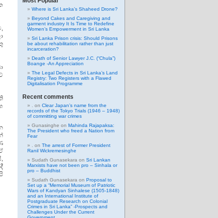
Most Popular
ක
Where is Sri Lanka’s Shaheed Drone?
Beyond Cakes and Caregiving and
garment industry It Is Time to Redefine
,
Women’s Empowerment in Sri Lanka
ා
Sri Lanka Prison crisis: Should Prisons
ු
be about rehabilitation rather than just
incarceration?
Death of Senior Lawyer J.C. (“Chula”)
Boange -An Appreciation
ා
The Legal Defects in Sri Lanka’s Land
ේ
Registry: Two Registers with a Flawed
Digitalisation Programme
Recent comments
ති
ශ
.
on
Clear Japan’s name from the
records of the Tokyo Trials (1946 – 1948)
of committing war crimes
Gunasinghe
on
Mahinda Rajapaksa:
න
The President who freed a Nation from
්
Fear
ණ
.
on
The arrest of Former President
ඒ
Ranil Wickremesinghe
,
Sudath Gunasekara
on
Sri Lankan
Marxists have not been pro – Sinhala or
ී
pro – Buddhist
ි
Sudath Gunasekara
on
Proposal to
Set up a “Memorial Museum of Patriotic
Wars of Kandyan Sinhalese (1505-1848)
and an International Institute of
Postgraduate Research on Colonial
Crimes in Sri Lanka” -Prospects and
Challenges Under the Current
Government