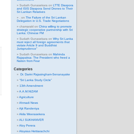
Sudath Gunasekara
on
LTTE Diaspora
and ISIS Diaspora Send Drones to Their
Sri Lankan Relatives
.
on
The Failure of the Sri Lankan
Delegation in U.S. Trade Negotiations
chamarakl
on
China willing to promote
strategic cooperative partnership with Sri
Lanka: Chinese FM
Sudath Gunasekara
on
Why Sri Lanka
must reject all foreign agreements that
violate Article 9 and Buddhist
Jurisprudence”
Sudath Gunasekara
on
Mahinda
Rajapaksa: The President who freed a
Nation from Fear
Categories
Dr. Darini Rajasingham-Senanayake
“Sri Lanka Study Circle”
13th Amendment
A.A.M.NIZAM
Agriculture
Ahmadi News
Ajit Randeniya
Akila Weerasekera
ALI SUKHANVER
Aloy Perera
Aloysius Hettiarachchi