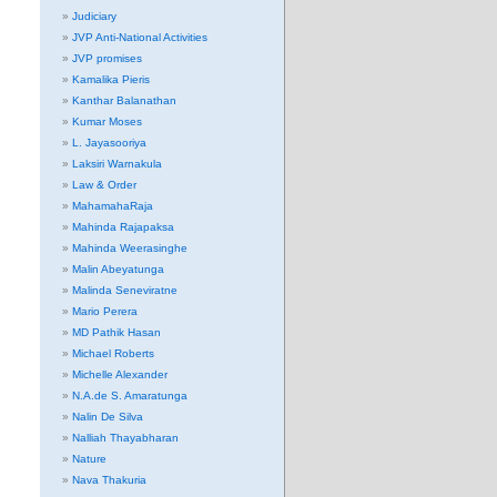
Judiciary
JVP Anti-National Activities
JVP promises
Kamalika Pieris
Kanthar Balanathan
Kumar Moses
L. Jayasooriya
Laksiri Warnakula
Law & Order
MahamahaRaja
Mahinda Rajapaksa
Mahinda Weerasinghe
Malin Abeyatunga
Malinda Seneviratne
Mario Perera
MD Pathik Hasan
Michael Roberts
Michelle Alexander
N.A.de S. Amaratunga
Nalin De Silva
Nalliah Thayabharan
Nature
Nava Thakuria