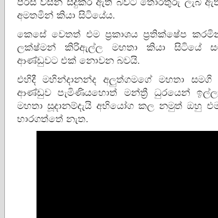
පිරිස විසින් සිදුකර ඇති බවට තොරතුරු ලැබී ඇතැ
අමතමින් කියා සිටියේය.
කෙසේ වෙතත් එම ප්‍රකාශය ප්‍රතික්ෂේප කරමින
ලක්ෂ්මන් කිරිඇල්ල මහතා කියා සිටියේ
ආණ්ඩුවට එක් නොවන බවයි.
එහිදී මහින්දානන්ද අලුත්ගමගේ මහතා සම
ආණ්ඩුව පැමිණියහොත් මන්ත්‍රී ධුරයෙන් ඉල්ල
මහතා සූදානම්දැයි අභියෝග කල නමුත් ඔහු එම
භාරගත්තේ නැත.