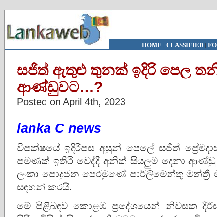
HOME
|
CLASSIFIED
|
FO
සජිත් ඇතුළු තුනක් ඉදිරි පෙල ත
ආණ්ඩුවට…?
Posted on April 4th, 2023
lanka C news
විපක්ෂයේ ඉදිරිපස අසුන් පෙලේ සජිත් ප්‍රේ
පමණක් ඉතිරි වෙද්දී අනික් සියලුම දෙනා ආණ්ඩු
ලංකා පොදුජන පෙරමුණේ පාර්ලිමේන්තු මන්ත්‍ර
සඳහන් කරයි.
මේ පිළිබඳව කොළඹ ප්‍රදේශයෙන් නිවසක දීර්ඝ 