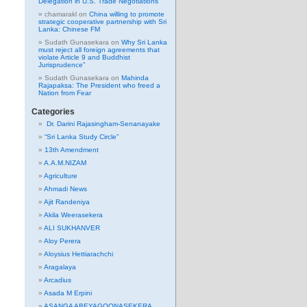
Delegation in U.S. Trade Negotiations
chamarakl
on
China willing to promote
strategic cooperative partnership with Sri
Lanka: Chinese FM
Sudath Gunasekara
on
Why Sri Lanka
must reject all foreign agreements that
violate Article 9 and Buddhist
Jurisprudence”
Sudath Gunasekara
on
Mahinda
Rajapaksa: The President who freed a
Nation from Fear
Categories
Dr. Darini Rajasingham-Senanayake
“Sri Lanka Study Circle”
13th Amendment
A.A.M.NIZAM
Agriculture
Ahmadi News
Ajit Randeniya
Akila Weerasekera
ALI SUKHANVER
Aloy Perera
Aloysius Hettiarachchi
Aragalaya
Arcadius
Asada M Erpini
ASANGA ABEYAGOONASEKERA