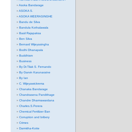
Asoka Bandarage
ASOKA S.
ASOKA WEERASINGHE
Bandu de Silva
Bandula Kothalawala
Basil Rajapaksa
Ben Silva
Bernard Wijeyasingha
Bodhi Dhanapala
Buddhism
Business
By Dr.Tilak S. Fernando
By Garvin Karunaratne
By Ian
C. Wijeyawickrema
Chanaka Bandarage
Chandrasena Pandithage
Chandre Dharmawardana
Charles.S.Perera
Chemical Fertilizer Ban
Corruption and bribery
Crimes
Darmitha-Kotte