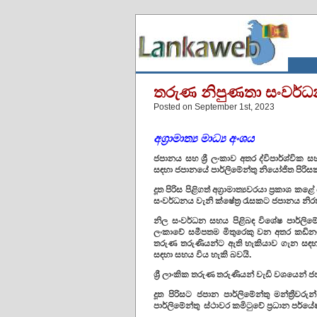
තරුණ නිපුණතා සංවර්
Posted on September 1st, 2023
අග්‍රාමාත්‍ය මාධ්‍ය අංශය
ජපානය සහ ශ්‍රී ලංකාව අතර ද්විපාර්ශ්වික
සඳහා ජපානයේ පාර්ලිමේන්තු නියෝජිත පිරිසක
දූත පිරිස පිළිගත් අග්‍රාමාත්‍යවරයා ප්‍රකාශ
සංවර්ධනය වැනි ක්ෂේත්‍ර රැසකට ජපානය නිරතු
නිල සංවර්ධන සහය පිළිබඳ විශේෂ පාර්ලිමේන්
ලංකාවේ සමීපතම මිතුරෙකු වන අතර කඩිනම්
තරුණ තරුණියන්ට ඇති හැකියාව ගැන සඳහන්
සඳහා සහය විය හැකි බවයි.
ශ්‍රී ලාංකික තරුණ තරුණියන් වැඩි වශයෙන් ජප
දූත පිරිසට ජපාන පාර්ලිමේන්තු මන්ත්‍රීවර
පාර්ලිමේන්තු ස්ථාවර කමිටුවේ ප්‍රධාන පර්ය