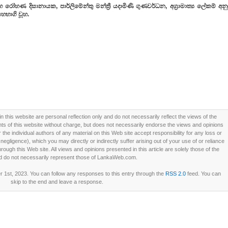
ර සහ රෝහණ දිසානායක
,
පාර්ලිමේන්තු මන්ත්‍රී යදාමිණි ගුණවර්ධන
,
අග්‍රාමාත්‍ය ලේකම් අන
හභාගි වූහ.
this website are personal reflection only and do not necessarily reflect the views of the
 of this website without charge, but does not necessarily endorse the views and opinions
he individual authors of any material on this Web site accept responsibility for any loss or
ligence), which you may directly or indirectly suffer arising out of your use of or reliance
ough this Web site. All views and opinions presented in this article are solely those of the
d do not necessarily represent those of LankaWeb.com.
 1st, 2023. You can follow any responses to this entry through the
RSS 2.0
feed. You can
skip to the end and leave a response.