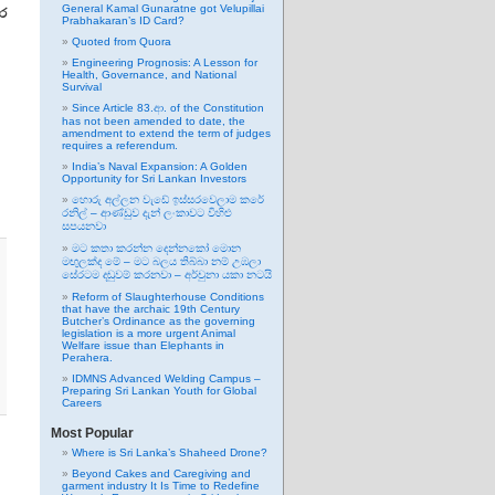
General Kamal Gunaratne got Velupillai
ුර
Prabhakaran’s ID Card?
Quoted from Quora
Engineering Prognosis: A Lesson for
Health, Governance, and National
Survival
Since Article 83.ආ. of the Constitution
has not been amended to date, the
amendment to extend the term of judges
requires a referendum.
India’s Naval Expansion: A Golden
Opportunity for Sri Lankan Investors
හොරු අල්ලන වැඩේ ඉස්සරවෙලාම කරේ
රනිල් – ආණ්ඩුව දැන් ලංකාවට විහිළු
සපයනවා
මට කතා කරන්න දෙන්නකෝ මොන
මඟුලක්ද මේ – මට බලය තිබ්බා නම් උඹලා
සේරටම දඬුවම් කරනවා – අර්චුනා යකා නටයි
Reform of Slaughterhouse Conditions
that have the archaic 19th Century
Butcher’s Ordinance as the governing
legislation is a more urgent Animal
Welfare issue than Elephants in
Perahera.
IDMNS Advanced Welding Campus –
Preparing Sri Lankan Youth for Global
Careers
Most Popular
Where is Sri Lanka’s Shaheed Drone?
Beyond Cakes and Caregiving and
garment industry It Is Time to Redefine