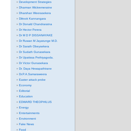
Development Strategies
Dharman Wickremeratne
Dharshan Weerasekera
Dilrook Kannangara
Dr Donald Chandraratna
Dr Hector Perera
Dr M D P DISSANAYAKE
Dr Ruwan M Jayatunge M.D.
Dr Sarath Obeysekera
Dr Sudath Gunasekara
Dr Upatissa Pethiyagoda.
Dr Victor Gunasekara
Dr. Daya Hewapathirane
Dr.P.A.Samaraweera
Easter attack probe
Economy
Editorial
Education
EDWARD THEOPHILUS
Energy
Entertainments
Environment
Fake News
Food