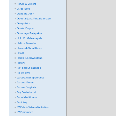
Forum & Letters
G. de Silva
Gandara John
Geethanjana Kudaligamage
Geopolitics
Gomin Dayasri
Gotabaya Rajapaksa
H. L. D. Mahindapala
Hafizur Talukdar
Hameed Abdul Karim
Health
Herold Leelawardena
History
IMF bailout package
Ira de Silva
Janaka Alahapperuma
Janaka Perera
Janaka Yagirala
Jay Deshabandu
John MacKinnon
Judiciary
JVP Anti-National Activities
JVP promises