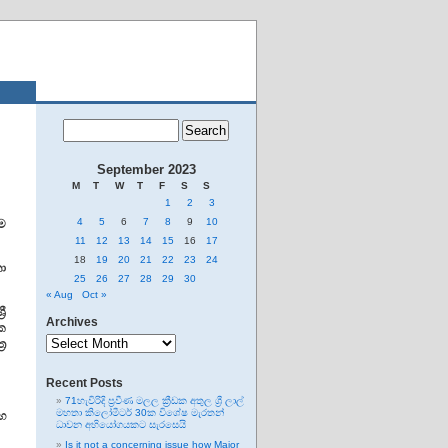
September 2023
M
T
W
T
F
S
S
1
2
3
4
5
6
7
8
9
10
ම
11
12
13
14
15
16
17
18
19
20
21
22
23
24
ා
25
26
27
28
29
30
« Aug
Oct »
රී
Archives
ක
Archives
ර
Recent Posts
71හැවිරිදි ප්‍රවීණ මලල ක්‍රීඩක අතුල ශ්‍රී ලාල්
මහතා කිලෝමීටර් 30ක විශේෂ මැරතන්
හ
ධාවන අභියෝගයකට සැරසෙයි
Is it not a concerning issue how Major