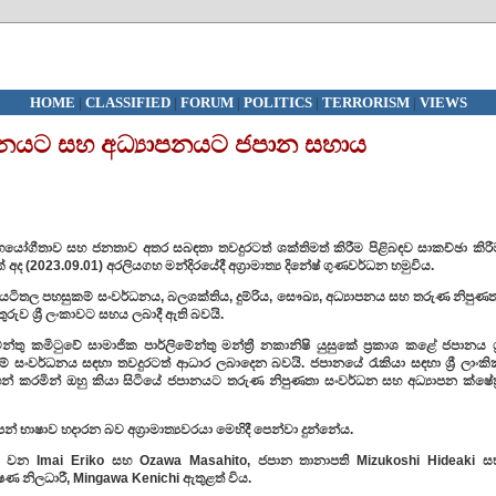
HOME
|
CLASSIFIED
|
FORUM
|
POLITICS
|
TERRORISM
|
VIEWS
ධනයට සහ අධ්‍යාපනයට ජපාන සහාය
 සහයෝගීතාව සහ ජනතාව අතර සබඳතා තවදුරටත් ශක්තිමත් කිරීම පිළිබඳව සාකච්ඡා කිරී
් අද (2023.09.01
)
අරලියගහ මන්දිරයේදී අග්‍රාමාත්‍ය දිනේෂ් ගුණවර්ධන හමුවිය.
 කළේ යටිතල පහසුකම් සංවර්ධනය
,
බලශක්තිය
,
දුම්රිය
,
සෞඛ්‍ය
,
අධ්‍යාපනය සහ තරුණ නිපුණත
රුව ශ්‍රී ලංකාවට සහය ලබාදී ඇති බවයි.
තු කමිටුවේ සාමාජික පාර්ලිමේන්තු මන්ත්‍රී නකානිෂි යුසුකේ ප්‍රකාශ කළේ ජපානය ශ්‍
 සංවර්ධනය සඳහා තවදුරටත් ආධාර ලබාදෙන බවයි. ජපානයේ රැකියා සඳහා ශ්‍රී ලාංකි
 කරමින් ඔහු කියා සිටියේ ජපානයට තරුණ නිපුණතා සංවර්ධන සහ අධ්‍යාපන ක්ෂේත්‍
න් භාෂාව හදාරන බව අග්‍රාමාත්‍යවරයා මෙහිදී පෙන්වා දුන්නේය.
ුන් වන
Imai Eriko
සහ
Ozawa Masahito,
ජපාන තානාපති
Mizukoshi Hideaki
ස
ේෂණ නිලධාරී
, Mingawa Kenichi
ඇතුළත් විය.