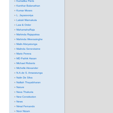
Kamalika Pieris
Kanthar Balanathan
Kumar Moses
L. Jayasooriya
Laksiri Warnakula
Law & Order
MahamahaRaja
Mahinda Rajapaksa
Mahinda Weerasinghe
Malin Abeyatunga
Malinda Seneviratne
Mario Perera
MD Pathik Hasan
Michael Roberts
Michelle Alexander
N.A.de S. Amaratunga
Nalin De Silva
Nalliah Thayabharan
Nature
Nava Thakuria
New Constitution
News
Nimal Fernando
Noor Nizam