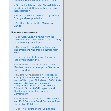
Women’s Empowerment in Sri Lanka
Sri Lanka Prison crisis: Should Prisons
be about rehabilitation rather than just
incarceration?
Death of Senior Lawyer J.C. (“Chula”)
Boange -An Appreciation
An Open Letter to the Minister of
Lands
Recent comments
.
on
Clear Japan’s name from the
records of the Tokyo Trials (1946 – 1948)
of committing war crimes
Gunasinghe
on
Mahinda Rajapaksa:
The President who freed a Nation from
Fear
.
on
The arrest of Former President
Ranil Wickremesinghe
Sudath Gunasekara
on
Sri Lankan
Marxists have not been pro – Sinhala or
pro – Buddhist
Sudath Gunasekara
on
Proposal to
Set up a “Memorial Museum of Patriotic
Wars of Kandyan Sinhalese (1505-1848)
and an International Institute of
Postgraduate Research on Colonial
Crimes in Sri Lanka” -Prospects and
Challenges Under the Current
Government
Sudath Gunasekara
on
LTTE Diaspora
and ISIS Diaspora Send Drones to Their
Sri Lankan Relatives
.
on
The Failure of the Sri Lankan