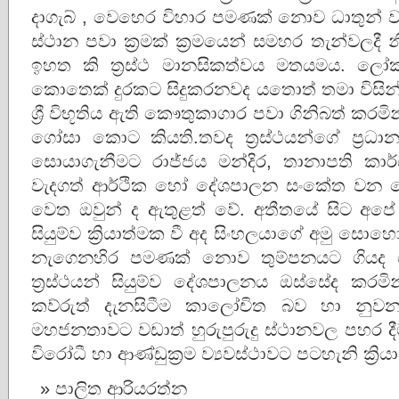
දාගැබ් , වෙහෙර විහාර පමණක් නොව ධාතුන්
ස්ථාන පවා ක්‍රමක් ක්‍රමයෙන් සමහර තැන්වලදී 
ඉහත කි ත්‍රස්ථ මානසිකත්වය මතයමය. ලෝකයේ
කොතෙක් දුරකට සිදුකරනවද යතොත් තමා විසින්
ශ්‍රී විභූතිය ඇති කෞතුකාගාර පවා ගිනිබත් කර
ගෝසා කොට කියති.තවද ත්‍රස්ථයන්ගේ ප්‍රධ
සොයාගැනීමට රාජ්ජය මන්දිර, තානාපති කාර
වැදගත් ආර්ථික හෝ දේශපාලන සංකේත වන 
වෙත ඔවුන් ද ඇතුළත් වේ. අතීතයේ සිට අපේ රටේ ක
සියුම්ව ක්‍රියාත්මක වී අද සිංහලයාගේ අමු සො
නැගෙනහිර පමණක් නොව තුම්පනයට ගියද ම
ත්‍රස්ථයන් සියුම්ව දේශපාලනය ඔස්සේද කර
කව්රුත් දැනසිටීම කාලෝචිත බව හා නුව
මහජනතාවට වඩාත් හුරුපුරුදු ස්ථානවල පහර දීම ත්
විරෝධී හා ආණ්ඩුක්‍රම ව්‍යවස්ථාවට පටහැනි ක්‍රිය
පාලිත ආරියරත්න