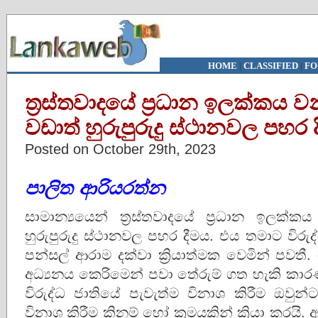
HOME
|
CLASSIFIED
|
FO
ත්‍රස්තවාදයේ ප්‍රධාන ඉලක්ක
වඩාත් හුරුපුරුදු ස්ථානවල පහර 
Posted on October 29th, 2023
පාලිත ආරියරත්න
සාමාන්‍යයෙන් ත්‍රස්තවාදයේ ප්‍රධාන ඉල
හුරුපුරුදු ස්ථානවල පහර දීමය. එය තමාට විර
පන්සල් ආරාම දක්වා ක්‍රියාත්මක වෙමින් පව
අධ්‍යනය කෙරිමෙන් පවා තේරුම් ගත හැකි කාරණයක
විරුද්ධ ජාතියේ පැවැත්ම විනාශ කිරීම ඔවුන
විනාශ කිරීම කිනම් හෝ ක්‍රමයකින් ක්‍රියා කරයි