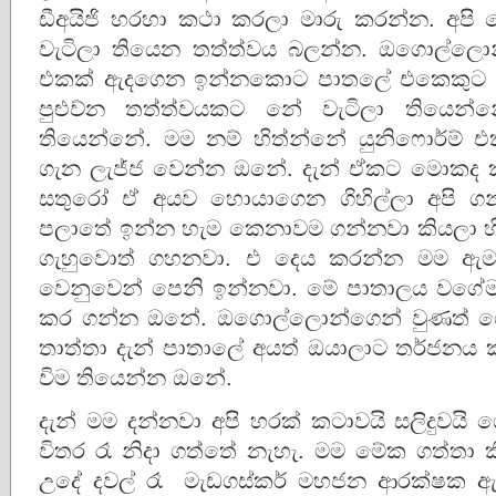
ඩීඅයිජි හරහා කථා කරලා මාරු කරන්න. අපි මේ 
වැටිලා තියෙන තත්ත්වය බලන්න. ඔගොල්ලොන්ට
එකක් ඇදගෙන ඉන්නකොට පාතලේ එකෙකුට
පුළුව්න තත්ත්වයකට නේ වැටිලා තියෙන්න
තියෙන්නේ. මම නම් හිත්න්නේ යුනිෆොර්ම්
ගැන ලැජ්ජ වෙන්න ඔනේ. දැන් ඒකට මොකද
සතුරෝ ඒ අයව හොයාගෙන ගිහිල්ලා අපි ගන
පලාතේ ඉන්න හැම කෙනාවම ගන්නවා කියලා 
ගැහුවොත් ගහනවා. එ දෙය කරන්න මම ඇම
වෙනුවෙන් පෙනි ඉන්නවා. මේ පාතාලය වගේම ක
කර ගන්න ඔනේ. ඔගොල්ලොන්ගෙන් වුණත් ග
තාත්තා දැන් පාතාලේ අයත් ඔයාලාට තර්ජනය
විම තියෙන්න ඔනේ.
දැන් මම දන්නවා අපි හරක් කටාවයි සලිදුවය
විතර රෑ නිදා ගත්තේ නැහැ. මම මේක ගත්තා
උදේ දවල් රෑ මැඩගස්කර් මහජන ආරක්ෂක 