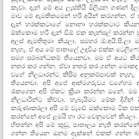
කැවා. දැන් මේ අය ලැස්තියි මිලියන ගණන් ද
මාව මේ ඇමතිකමෙන් හරි අයින් කරගන්න. ඒ
දැන් හරක්කටාගේ නොනා හරක්කටාට කියන
ඕක්කොම හරි දැන් ඩිඕ එක කැන්සල් කරන්න පු
අලස් ඇමතිතුමා කියලා. සමහර ඕ.අයි.සි.ල
නැහැ. ඒ අය මේ පාතාලේ උදවිය එක්ක ටෙලිෆ
සමග සම්බන්ධකම් තියෙනවා. මම ඒ අයට කි
නතර කර ගන්න. ඒවා නතර කර ගන්න මොකද 
වගේ නිලධාරන්ට කිසිම අනුකම්පාවක් නැහැ.
තියෙනවා. අපි අපේ ආත්මගරුවය වගේහම අ
රැකගෙන අපි ඒකට ක්‍රියා කරන්න ඔනේ. මම 
නිලධාරින්ට කිව්වා. හැබැයිමට මේක දිගින
කරුණාකරලා අපි මේ වැඩේ ඔක්කොම ටික එකත
කරන්නේ අපේ ළමයි හා රට වෙනුවෙන් කියලා
හිතන්න අපි මේ කුඩු, පාතාලය නැති කරන්
ගන්න තියෙන ඔනම ඇක්ෂන් එකක් ගන්න බය