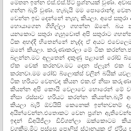
මෙතන ඉන්න එස්.එස්.පිට ප්‍රශ්නයක් වුණා. අ
ගන්න බැරි වුණා. හැබැයි මම පොරොන්දු වෙ
වෙන්න ඉඩ දෙන්නේ නැහැ කියලා. අපේ සතුරා අ
හොයාගෙන ගිහිල්ලා ගහන්න ඕනේ. බය න
යනකොට සතුරා ගැහුවොත් අපි සතුරාට ගහන
ටික අහද්දි හිතෙන්නේ නැද්ද ඒ අයට එවෙල
ඔනේ කියලා. කරුණාකරලා මේ ටික කරන්න.
බලන්න.මට අලුතෙන් දකුණු පළාතේ රෝඩ් බ්
ඒක චෙක් කරනවා.මට දෙන ප්ලෑන් එක 
කරනවා.මම රෝඩ් බ්ලොක්ස් වලින් බයික් ය
ටික හරියට වෙනවද කියන එක.ඒ නිසා කරුණා
කියන්න අපි කොයි වෙලාවෙ හොරෙන් මේ වගේ
නිසා රස්සාව හරියට කරන්න කියන්න.බැරි අ
කියලා බැරි ඕවයිසි කෙනෙක් ඉන්නවනම් දැන
අයින්වෙන්න.එතොකට වෙන ප්‍රශ්න ඇතිවෙන්න ඉ
ඉඳන් ඩීඅයිජීලා ඩිවිශන්ලා ඔක්කොටම ක
වගකීම.මීට පස්සෙ පොලිස් ස්ථානයක ඒ ඒරිය එ