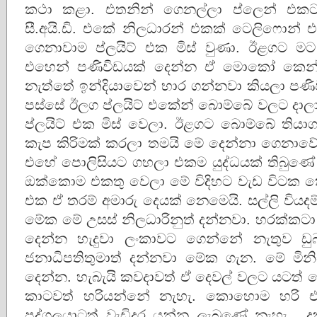
කථා කළා. එතනින් ගෙනල්ලා ප්ලෙන් එක
සී.අයි.ඩි. එකේ නිලධාරන් එකක් ටෙලිෆොන්
ගෙනාවාම ප්ලයිට් එක මිස් වුණා. ඊළගට ම
එහෙන් පණිවිඩයක් දෙන්න ඒ මොකෝ කෙන්ය
නැත්තේ ඉන්දියාවෙන් භාර ගන්නවා කියලා පණි
පස්සේ ඊලග ප්ලයිට් එකේන් බොම්බේ වලට දා
ප්ලයිට් එක මිස් වෙලා. ඊළගට බොම්බේ තියා
කැප කිරිමක් කරලා තමයි මේ දෙන්නා ගෙනාව
එහේ පොලිසියට ගහලා එකම යුද්ධයක් තිබු‍ණේ 
ඔක්කොම එකතු වෙලා මේ විදිහට වැඩ විටක 
එක ඒ තරම් අමාරු දෙයක් නෙමෙයි. සල්ලි වියද
මේක මේ උසස් නිලධාරිනුත් දන්නවා. හරක්කටා 
දෙන්න හැදුවා ලංකාවට ගෙන්නේ නැතුව ඩු
ජනාධිපතිතුමාත් දන්නවා මේක ගැන. මේ මිනිස
දෙන්න. හැබැයි කවදාවත් ඒ දෙවල් වලට යටත් ව
කාටවත් හරියන්නේ නැහැ. කොහොම හරි ඒ
පුද්ගලයාටත් වැඩිදුර යන්න ලැබුණේ නැහැ. ද