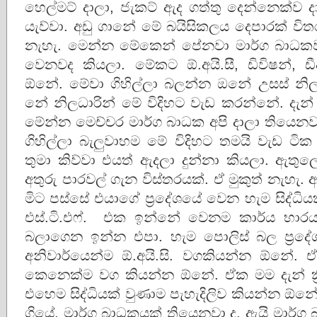
හෙල්මට් දාලා, ජැකට් ඇද ගත්තු දෙන්නෙක්ව ද
යැව්වා. අඩු ගානේ මේ බයිසිකලය දෙපාරක් වි
නැහැ. මෙන්න මේකෙන් පේනවා මාර්ග බාධ
වෙනවද කියලා. මේකට ඕ.අයි.සී, ඩිවිෂන්, ඩී
ඕනේ. මේවා ගිහිල්ලා බලන්න ඔනේ උසස් නි
නේ නිලධාරින් මේ විදිහට වැඩ කරන්නේ. දැන්
මේන්න මෙච්චර මාර්ග බාධක අපි දාලා තියෙනව
ගිහිල්ලා බැලුවාහම මේ විදිහට තමයි වැඩ ටි
තුමා කිව්වා එයත් ඇදලා දුන්නා කියලා. ඇතු
අතුරු පාරවල් ගැන විස්තරයක්. ඒ මුකුත් නැහැ. අ
මිට පස්සේ එයාගේ ප්‍රදේශයේ වෙන හැම සිද්ධ
එස්.ටි.එෆ්. එක ඉන්නේ වෙනම කාර්ය භාරය
බලාගෙන ඉන්න එපා. හැම පොලිස් බල ප්‍රදේ
අනිවාර්යෙන්ම ඕ.අයි.සි. වගකියන්න ඕනේ. ඒ 
කෙනෙක්ම වග කියන්න ඕනේ. ඒක මම දැන් ක්‍
එහෙම සිද්ධියක් වුණාම පැහැදිලිව කියන්න ඕන
ගියේ, මාර්ග බාධකයක් තියෙනවා ද, ඇයි මාර්