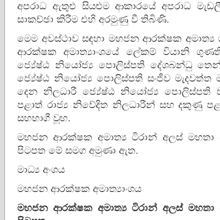
අපරාධ ඇතුළු සියළුම ආකාරයේ අපරාධ මැඩල
සාකච්ඡා කිරීම එහි අරමුණු වී තිබිණි.
මෙම අවස්ථාව සඳහා මහජන ආරක්ෂක අමාත්‍ය 
ආරක්ෂක අමාත්‍යාංශයේ ලේකම් වියානි ගුණ
ජ්‍යේෂ්ඨ නියෝජ්‍ය පොලිස්පති දේශබන්ධු ත
ජ්‍යේෂ්ඨ නියෝජ්‍ය පොලිස්පති සංජීව මැදවත්
දෙන නිලධාරී ජ්‍යේෂ්ඨ නියෝජ්‍ය පොලිස්පති
පළාත් රාජ්‍ය නිවේදිත නිලධාරීන් සහ දකුණු පළ
සහභාගී වූහ.
මහජන ආරක්ෂක අමාත්‍ය ටිරාන් අලස් මහතා 
පිටපත මේ සමග අමුණා ඇත.
මාධ්‍ය අංශය
මහජන ආරක්ෂක අමාත්‍යාංශය
මහජන ආරක්ෂක අමාත්‍ය ටිරාන් අලස් මහතා 