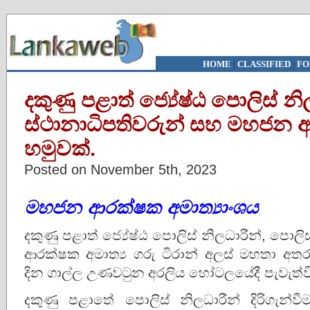
HOME
|
CLASSIFIED
|
FO
දකුණු පළාත් ජ්‍යේෂ්ඨ පොලිස් නි
ස්ථානාධිපතිවරුන් සහ මහජන
හමුවක්.
Posted on November 5th, 2023
මහජන ආරක්ෂක අමාත්‍යාංශය
දකුණු පළාත් ජ්‍යේෂ්ඨ පොලිස් නිලධාරීන්, පොල
ආරක්ෂක අමාත්‍ය ගරු ටිරාන් අලස් මහතා අතර 
දින ගාල්ල උණවටුන අරලිය හෝටලයේදී පැවැත්ව
දකුණු පළාතේ පොලිස් නිලධාරීන් දිරිගැන්