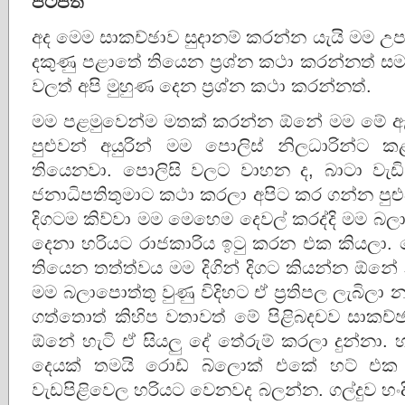
පිටපත
අද මෙම සාකච්ඡාව සුදානම් කරන්න යැයි මම උ
දකුණු පළාතේ තියෙන ප්‍රශ්න කථා කරන්නත් ස
වලත් අපි මුහුණ දෙන ප්‍රශ්න කථා කරන්නත්.
මම පළමුවෙන්ම මතක් කරන්න ඕනේ මම මේ ඇ
පුළුවන් අයුරින් මම පොලිස් නිලධාරින්ට
තියෙනවා. පොලිසි වලට වාහන ද, බාටා ව
ජනාධිපතිතුමාට කථා කරලා අපිට කර ගන්න පුළුව
දිගටම කිව්වා මම මෙහෙම දෙවල් කරද්දි මම බ
දෙනා හරියට රාජකාරිය ඉටු කරන එක කියලා.
තියෙන තත්ත්වය මම දිගින් දිගට කියන්න ඕනේ
මම බලාපොත්තු වුණු විදිහට ඒ ප්‍රතිපල ලැබිලා න
ගත්තොත් කිහිප වතාවත් මේ පිළිබදචව සාකච්
ඕනේ හැටි ඒ සියලු දේ තේරුම් කරලා දුන්නා. හැ
දෙයක් තමයි රොඩ් බ්ලොක් එකේ හට් එක
වැඩපිළිවෙල හරියට වෙනවද බලන්න. ගල්දුව හංද