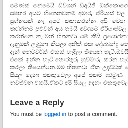
පමණක් නෙමෙයි ඩිවිශන් ඩීඅයිජී ඔක්කොගෙන
සමහර අයට හිතෙනවනම් අමාරු ඒරියාස් වල 
ප්‍රශ්නයක් නෑ අපට කතාකරන්න අපි වෙන ත
කරන්නම පුළුවන් අය තමයි අවශ්‍යම ඒරියාස්වල
කරන්නෙ නෑ.මන් හිතනවා යම් කිසි ප්‍රයෝජ
දැනුමක් ලැබුනා කියලා අනිත් එක දේශබන්දු 
දැන් නෙට්වර්ක් එකක් හැදිලා තියෙන හැටි.ඕවය
එකේ ඉන්න හැටි.තොරතුරු හුවමාරු කරන හැටි 
කරලා තියෙන්නෙ.මම හිතනවා ඒක උදව්වක් වෙ
සියලු දෙනා එකතුවෙලා අපේ එකම අරමුණ 
නවත්වන එකයි.ඒකට අපි සියලු දෙනා එකතුවෙලා 
Leave a Reply
You must be
logged in
to post a comment.