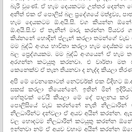
බැරි වුණේ. ඒ හැම දෙයකටම උත්තර දෙන්න ම
අනිත් එක ඒ පොලිස් බල ප්‍රදේශයේ මත්ද්‍රව්‍ය,
හැම දෙයකටම ඕ.අයි.සි. වග කියන්න ඕ
ඕ.අයි.සි.ව ඒ තැනින් මාරු කරන්න පියවර 
කිය්නනේ හොදින් ප්ලැන් කරලා තමන්ගේ වැඩ 
මම බුද්ධි අංශය භාවිතා කරලා හැම දෙය්කම
බල ප්‍රෙද්ශයකම. මම බුද්ධි අංශයෙන් ඒ හැම 
අරගන්න කටයුතු කරනවා. එ වාර්තා මත පද
කෙනෙක්ව ඒ තැන තියනවා ද නැද්ද කියලා ති
අපි මේ වෙනකොටත් නෙට්වර්ක් එක විදිහට ඕ.අ
සකස් කරලා තියෙන්නේ. ඉතින් මින් ඉදිරි
හේතුවක් වෙයි කියලා මේ දේ පාලනය කර 
පොලිසියේ වැඩ කරන්නේ නැති නිලධාරින් 
නිලධාරින්ට දන්වලා ඒ අයව අයින් කරන්න. ඇත
වල හොදටම නිලධාරින් කටයුතු කරන්න ඕන
ඉන්නවා නම් ඒ අයව වහාම අයින් කරන්න ඕනේ.