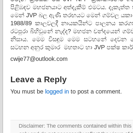
පිළිඹඳව මහජනයාට අත්දැකීම් එමටය. දෑකැත්ත 
මෙන් JVP බල ඇණි තරඟයට මෙන් ගම්වල යකා 
1988/89 කාලවලදී නායකයින්ට පාලනය කරගත
රටපුරා බිහිවුනේ නැද්ද? මහජන චන්දයෙන් ගම්
නිසාය. මෙම විසඳුම මෙම සටහනේ දෙවන කො
සටහන අනුර කුමාර මහතාට හා JVP පක්ෂ කාර්
cwije77@outlook.com
Leave a Reply
You must be
logged in
to post a comment.
Disclaimer: The comments contained within this 