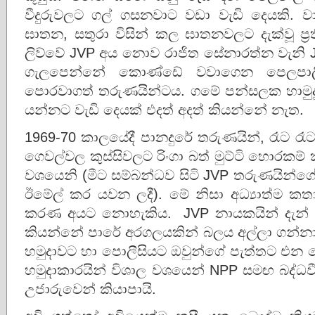
වීදුරුවලට ගල් ගසනවාට වඩා වැඩි දෙයකි. 
ඝාතන, සතුරා විසින් කල ඝාතනවලට දැක්වූ ප්‍
ලිව්වේ JVP අය නොව රාජිත සේනාරත්න වැනි J
ගැලපෙන්නේ කොණ්ඩේ වවාගෙන පෙලපාල
පොරවාගත් තරුණයින්ටය. ගමේ පන්සලක හාමුදුර
යන්නට වැඩි දෙයක් එදත් අදත් කියන්නේ නැත.
1969-70 කාලයේදී පානදුරේ තරුණයින්, රෑට රෑට 
ගෙවල්වල කුස්සිවලට රිංගා බත් මුට්ටි හොරක
වශයෙනි (මීට සම්බන්ධව සිටි JVP තරුණයින්ගේ
ඊමේල් කර යවන ලදී). මේ නිසා අධ්‍යාත්ම කත
කරණ අයට නොහැකිය. JVP නායකයින් දැන් 20
කියන්නේ පාරේ අරගලයකින් බලය අල්ලා ගන්නා 
හමුදාවට හා පොලීසියට ඔවුන්ගේ පැත්තට එන ලෙස ඔ
හමුදාකාරයින් විශාල වශයෙන් NPP සමඟ බද්ධව
උජාරුවෙන් කියාපායි.