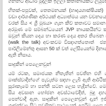
ගන්නට ආධාර මුදලක් ඉල්ලා කතානායකට ලියුමක
හිතක්-පපුවක්, තෙතමනයක් (හෘදයශාක්ෂියක්)
වඩා දාර්ශණික අර්ථයක් අධ්‍යාත්මය යන වචනයෙන
වරක් සිය < ශ්‍රී මුඛය> ගැන කිව් කතාවට ස
අරමුණ මේ සම්බන්ධයෙන් JVP නායකයින්ට ක
ඔවුන් කියන දෙය හා කරණ දෙය අතර තිබෙ
(walk the talk) අවංකවම විසඳාගත්තොත් 
පාර්ලිමේන්තු ආසන 50 ක් වත් ලේසියෙන්ම දින
ඇති නිසාය.
සාදුකින් පෙලෙනවුන්
යම් රටක, සමාජයක නිතැතින් පවතින එහ
මාක්ස්වාදීන්ගේ පැවැත්ම සඳහා ලැබී ඇති ආර්ථ
සූරාකෑමේ හා පන්ති සටන ලෙස හැඳින්වේ. මෙම 
සිය අවසාන භෝජන අවස්ථාවේදීත්, බුදු ද
පෙන්වාදී ඇත. සාදුකින් පෙලෙනවුන් දැන් ඉත
ගණන්වල සිට ප්‍රචලිතවූ පාඨයෙන් උපරිම ලෙස 