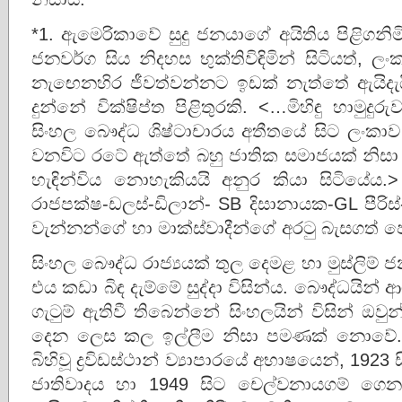
*1. ඇමෙරිකාවේ සුදු ජනයාගේ අයිතිය පිළිගනි
ජනවර්ග සිය නිදහස භුක්තිවිඳිමින් සිටියත්, ල
නැඟෙනහිර ජීවත්වන්නට ඉඩක් නැත්තේ ඇයිදැයි
දුන්නේ වික්ෂිප්ත පිළිතුරකි. <…මිහිඳු හාම
සිංහල බෞද්ධ ශිෂ්ටාචාරය අතීතයේ සිට ලංක
වනවිට රටේ ඇත්තේ බහු ජාතික සමාජයක් නිසා 
හැඳින්විය නොහැකියයි අනුර කියා සිටියේය
රාජපක්ෂ-ඩලස්-ඩිලාන්- SB දිසානායක-GL පීරිස්-රන
වැන්නන්ගේ හා මාක්ස්වාදීන්ගේ අරටු බැසගත් 
සිංහල බෞද්ධ රාජ්‍යයක් තුල දෙමළ හා මුස්ලිම්
එය කඩා බිඳ දැම්මේ සුද්දා විසින්ය. බෞද්ධයින්
ගැටුම් ඇතිවී තිබෙන්නේ සිංහලයින් විසින් ඔවු
දෙන ලෙස කල ඉල්ලීම නිසා පමණක් නොවේ. (1). 
බිහිවූ ද්‍රවිඩස්ථාන් ව්‍යාපාරයේ අභාෂයෙන්, 19
ජාතිවාදය හා 1949 සිට චෙල්වනායගම් ග