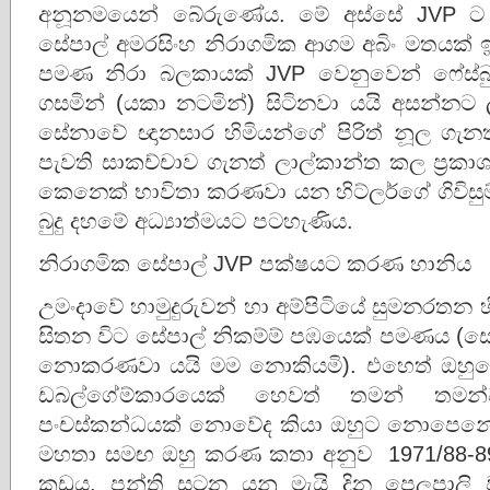
අනූනමයෙන් බේරුණේය. මේ අස්සේ JVP
සේපාල් අමරසිංහ නිරාගමික ආගම අබිං මතයක් ඉස
පමණ නිරා බලකායක් JVP වෙනුවෙන් ෆේස්බුක්,
ගසමින් (යකා නටමින්) සිටිනවා යයි අසන්න
සේනාවේ ඥානසාර හිමියන්ගේ පිරිත් නූල ගැ
පැවති සාකච්චාව ගැනත් ලාල්කාන්ත කල ප්‍රක
කෙනෙක් භාවිතා කරණවා යන හිට්ලර්ගේ ගිවිසුම් 
බුදු දහමේ අධ්‍යාත්මයට පටහැණිය.
නිරාගමික සේපාල් JVP පක්ෂයට කරණ හානිය
උමංදාවේ හාමුදුරුවන් හා අම්පිටියේ සුමනරත
සිතන විට සේපාල් නිකම්ම් පඹයෙක් පමණය (සේපා
නොකරණවා යයි මම නොකියමි). එහෙත් ඔහුගේ
ඩබල්ගේම්කාරයෙක් හෙවත් තමන් තමන
පංචස්කන්ධයක් නොවේද කියා ඔහුට නොපෙන
මහතා සමඟ ඔහු කරණ කතා අනුව 1971/88-89 
කූඩුය. පන්ති සටන යනු මැයි දින පෙලපාලි ව