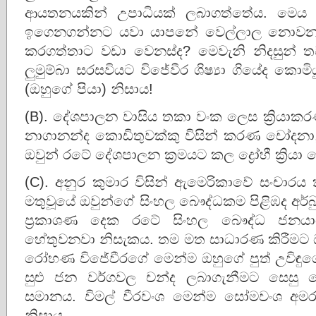
ආයතනයකින් උපාධියක් ලබාගත්තේය. මෙය ප්
ඉගෙනගන්නට යවා යාපනේ වෙල්ලාල නොවන දු
කරගත්තාට වඩා වෙනස්ද? මෙවැනි නිදසුන්
ලුමුම්බා සරසවියට විජේවීර ශිෂ්‍යා ගියේද කොමි
(ඔහුගේ පියා) නිසාය!
(B). දේශපාලන වාසිය තකා වංක ලෙස ක්‍රියාකර
නාගානන්ද කොඩිතුවක්කු විසින් කරණ චෝදන
ඔවුන් රටේ දේශපාලන ක්‍රමයට කල ද්‍රෝහී ක්‍රියා 
(C). අනුර කුමාර විසින් ඇමෙරිකාවේ සංචාරය
මතුවූයේ ඔවුන්ගේ සිංහල බෞද්ධකම පිළිඹද අර්බුදය
ප්‍රකාශණ දෙක රටේ සිංහල බෞද්ධ ජනය
හේතුවනවා නිසැකය. තම මත සාධාරණ කිරීමට 
රෝහණ විජේවීරගේ මෙන්ම ඔහුගේ පුත් උවිඳු
සුළු ජන වර්ගවල චන්ද ලබාගැනීමට සෙසු
සමානය. විමල් වීරවංශ මෙන්ම සෝමවංශ අමර
නිසාය.