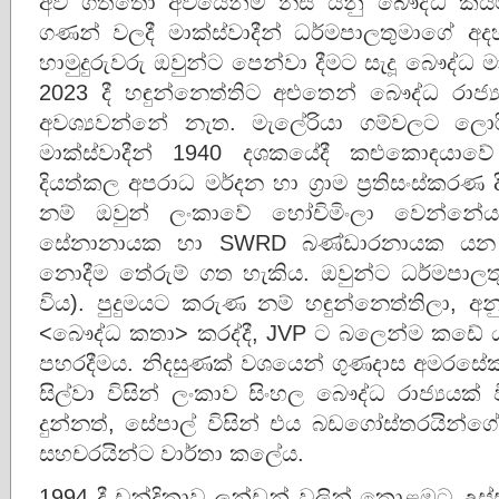
අවි ගත්තෝ අවියෙන්ම නසී යනු බෞද්ධ කිය
ගණන් වලදී මාක්ස්වාදීන් ධර්මපාලතුමාගේ අ
හාමුදුරුවරු ඔවුන්ට පෙන්වා දීමට සැදූ බෞද්ධ
2023 දී හඳුන්නෙත්තිට අළුතෙන් බෞද්ධ රාජ්‍
අවශ්‍යවන්නේ නැත. මැලේරියා ගම්වලට ලොරි
මාක්ස්වාදීන් 1940 දශකයේදී කළුකොඳයාවේ ප
දියත්කල අපරාධ මර්දන හා ග්‍රාම ප්‍රතිසංස්කරණ ද
නම් ඔවුන් ලංකාවේ හෝචිමිංලා වෙන්නේ
සේනානායක හා SWRD බණ්ඩාරනායක යන
නොදීම තේරුම් ගත හැකිය. ඔවුන්ට ධර්මපාල
විය). පුදුමයට කරුණ නම් හඳුන්නෙත්තිලා, 
<බෞද්ධ කතා> කරද්දී, JVP ට බලෙන්ම කඩේ
පහරදීමය. නිදසුණක් වශයෙන් ගුණදාස අමරසේකර
සිල්වා විසින් ලංකාව සිංහල බෞද්ධ රාජ්‍යයක් 
දුන්නත්, සේපාල් විසින් එය බඩගෝස්තරයින්ගේ
සහචරයින්ට වාර්තා කලේය.
1994 දී චන්ද්‍රිකාව ලන්ඩන් වලින් කොළඹට උස්