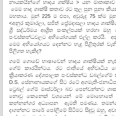
නායකයින්ගේ හෘදය ශක්ෂිය > යන මාතෘකාව 
මෙම හෘද ශාක්ෂි කතාව රට තුල පුන පුනා කි
මහතාය. මුන් 225 ම එපා, අවුරුදු 75 ක්ම ම
<අනුර කුමාරලා, සජිත් ප්‍රේමදාසලා හෘදය ශාක්ෂි
ශ්‍රී සද්ධර්මය ආශ්‍රිත සංකල්පයක් හරහා
පංචස්කන්ධවලට අභියෝගයක් එල්ල කරයි. අන
මෙම අභියෝගයට දෙන්නට හැදූ පිළිතුරක් වැනි
පිලිගත හැකිද?
ගමේ ගොඩේ භාෂාවෙන් හෘදය ශාක්ෂියක් නැති
ගේම් කාරයින්ටය. රට ජාතියේ අභිවෘධිය ව
ක්‍රියාකරණ දේශපාලක පංචස්කන්ධ ඩබල්ගේම් 
D.S. සේනානායකගේ සිට රටේ අගමැති-ජනාධිප
ට්‍රෙබල් ගේම් මාස්ටර්ලා බව පෙන්වන්නට ශා
නොවු කෙනෙක් වශයෙන් මේ මොහොතේ
කන්නන්ගර අධ්‍යාපන ඇමති පමණය. තමන්ගේ ම
දාගන්නට පාරේ පෝලිමේ සිටීමට සිදුවූ ඔහු, 