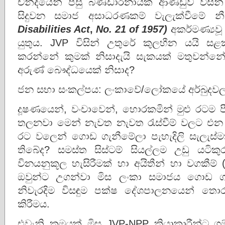
චන්දයෙන් පසු බණ්ඩාරනායක ආණ්ඩුව විසින
සිදුවන සමාජ අසාධරණකම් වැලැක්වීමේ නී
Disabilities Act
,
No. 21 of 1957)
අකර්මණ්‍යවූ
යුතුය. JVP විසින් උතුරේ කුලහීන යයි 
කරන්නේ කුමක් නිසාදැයි සැකයක් මතුවන්
අරුණ් බෞද්ධයෙක් නිසාද?
ජන සභා සංකල්පය: ලංකාවේ/ලෝකයේ අර්බුදවල
දූෂණයෙන්, වංචාවෙන්, හොරකමින් මුළු රටම පී
තලනවා මෙන් නැවත නැවත රැස්වීම් වලට එන 
රට වලෙන් ගොඩ ගැනීමේලා පැහැදිලි සැලැස්ම
තිබේද? සමස්ත සිස්ටම් සියල්ලම උඩු යටික
විනයනුකූල හැසිරීමක් හා අයිතීන් හා වගකීම්
ඔවුන්ට උගන්වා මිස ලංකා සමාජය ගොඩ 
නිවැරදිම විසඳුම පක්ෂ දේශපාලනයෙන් තොර 
කිරීමය.
එවැනි ක්‍රමයක් මිස JVP-NPP ක්‍රියාකාරීන්ට ග