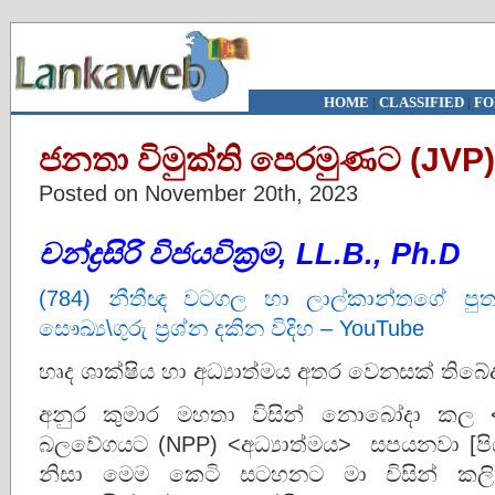
HOME
|
CLASSIFIED
|
FO
ජනතා විමුක්ති පෙරමුණට (JVP)
Posted on November 20th, 2023
චන්ද්‍රසිරි විජයවික්‍රම, LL.B., Ph.D
(784) නීතීඥ වටගල හා ලාල්කාන්තගේ පු
සෞඛ්‍ය\ගුරු ප්‍රශ්න දකින විදිහ – YouTube
හෘද ශාක්ෂිය හා අධ්‍යාත්මය අතර වෙනසක් තිබේ
අනුර කුමාර මහතා විසින් නොබෝදා කල 
බලවේගයට (NPP) <අධ්‍යාත්මය> සපයනවා [පිඹි
නිසා මෙම කෙටි සටහනට මා විසින් කලි