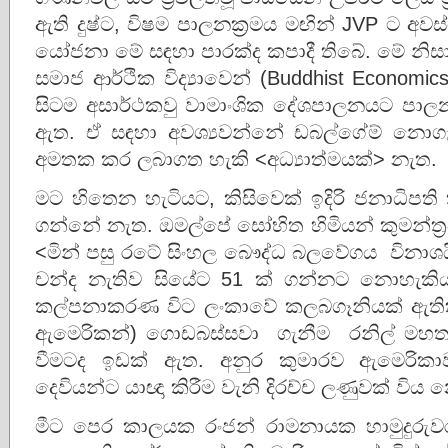
ඇති දුෂ්ට, විෂම පාලනක්‍රමය මඟින් JVP ට අව
යෝජනා මේ සඳහා පාරක්ද කපාදී තිබේ. මේ නිස
සමාජ ආර්ථික විද්‍යාවෙන් (Buddhist Economi
සිටම අසාර්ථකවු වාමාංශික දේශපාලනයට පාල
ඇත. ඒ සඳහා අවශ්‍යවන්නේ ඩබල්ගේම් නොගැසීම
අමතක කර ලබාගත හැකි <අධ්‍යාත්මයක්> නැත.
මට හිතෙන හැටියට, කිසිවෙක් ඉදිරි ජනාධිප
ගන්නේ නැත. ඔමල්පේ සෝභිත හිමියන් කුමන්ත්
<මින් පසු රටේ සිංහල බෞද්ධ බලවේගය විනාශයි
චන්ද නැතිව සියේට 51 ක් ගන්නට නොහැක
කල්පනාකරණ විට ලංකාවේ කලබගෑනියක් ඇතිකර
ඇමෙරිකන්) ගොඩබස්සවා ගැනීම රනිල් මහතා
වීමටද ඉඩක් ඇත. අනුර කුමාරව ඇමෙරිකා
දෙවියන්ට යාඥා කිරීම වැනි දිරච්ච ලණුවක් විය
මීට පෙර කාලයක රංජන් රාමනායක හාමුදුරු