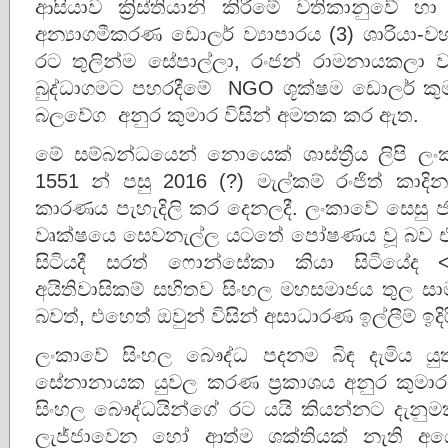
ආසියාව ක්‍රිස්තියානි කිරීමේ වතිකානුවේ හා ක
අන්‍යාගමීකරණ ඩොලර් ව්‍යාපාරය (3) ශාරියා-වහාබ
රට තුලින්ම සේපාල්ලා, රංජන් රාමනායකලා වැ
බුද්ධාගමට පහරදීමේ NGO ශූක්ෂම ඩොලර් කුමන
බලවේග අනුර කුමාර විසින් අමතක කර ඇත.
මේ සම්බන්ධයෙන් නොයෙක් ශාස්ත්‍රීය ලිපි ල
1551 න් පසු 2016 (?) මැල්කම් රංජිත් කාදින
කාරණය පැහැදිලි කර දෙනලදී. ලංකාවේ සෙසු ජා
වෘක්ෂයෙ සෙවනැල්ල යටතේ පෝෂණය වූ බව එතු
සිටියදී සරත් ෆොන්සේකා කියා සිටියේ
අයිතිවාසිකම් සහිතව සිංහල මහසමාජය තුල සාම
බවත්, එහෙත් ඔවුන් විසින් අසාධාරණ ඉල්ලීම් ඉ
ලංකාවේ සිංහල බෞද්ධ පදනම බිඳ දැමිය යුතුයය
සේනානායක යුවල කරණ ප්‍රකාශය අනුර කුමාර
සිංහල බෞද්ධයින්ගේ රට යයි කියන්නට දැනු
ලැජ්ජාවෙන හෝ ආත්ම ශක්තියක් නැති අය