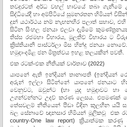
තවදුරටත් අර්ධ වහල් භාවයේ තබා ගැනීමේ උප්
සිද්ධියේදී හා අම්පිටියේ සුමනරතන හිමියන් විසින
දුන් යථාර්ථය නම් නැඟනහිර පලාත් සභාව, එහි න
සිටින සිංහල ජනයා එලවා දැමීමේ කුමණ්ත්‍
තිස්ස රජමහා විහාරය, මුලතිව් විහාරය ට ව
ක්‍රිස්තියානි පාස්ටර්ලා මිස හින්දු ජනයා නොවේ.
හමුදා-දමිළ ජන මිත්‍රත්වය ඉහළ තලයකින් පවතී.
එක රටක්-එක නීතියක් වාර්තාව (2022)
යාපනේ ඇති ඉන්දියන් තානාපති (ඉන්දියන් 
අරුන් ඉල්ලා සිටින්නේ යාපනේ ජනයාට හ
වෙනුවට, ඔවුන්ට (හා යුද හමුදාවට හා 
උගන්වන්නට උදව් කරණ ලෙසය. එපමණක් න
තේසවලම් නීතියෙන් පීඩා විඳින කුලහීන ය
බල සේනාවේ ඥානසාර හිමියන් මූලිකවූ එක රට
country-One law report) ක්‍රියාත්මක කර