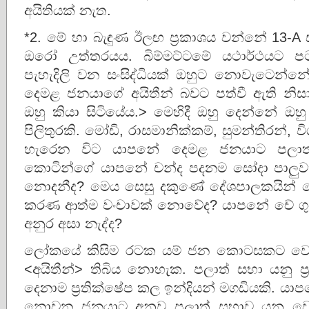
අයිතියක් නැත.
*2. මේ හා බැඳුණ ඊලඟ ප්‍රකාශය වන්නේ 13-A
ඔරෝ උත්තරයය. බිම්මට්ටමේ යථාර්ථයට ප
පැහැදිලි වන සංසිද්ධියක් ඔහුට නොවැටෙන්න
දෙමළ ජනයාගේ අයිතීන් බවට පත්වී ඇති නි
ඔහු කියා සිටියේය.> මෙහිදී ඔහු දෙන්නේ ඔහු
පිලිතුරකි. මෝඩි, රාසමානික්කම්, සුමන්තිරන්,
හැරෙන විට යාපනේ දෙමළ ජනයාට පලා
කොටින්ගේ යාපනේ චන්ද පදනම සෝදා පාලුවක
නොදනීද? මෙය සෙසු දකුණේ දේශපාලකයින්
කරණ ආත්ම වංචාවක් නොවේද? යාපනේ චේ ගුවේ
අනුර අසා නැද්ද?
ලෝකයේ කිසිම රටක යම් ජන කොටසකට වෙන 
<අයිතීන්> තිබිය නොහැක. පලාත් සභා යනු ප
දෙනාම ප්‍රතික්ෂේප කල ඉන්දියන් මගඩියකි. 
නොවන ජනයාට අනුව පලාත් සභාව යනු වෙල්