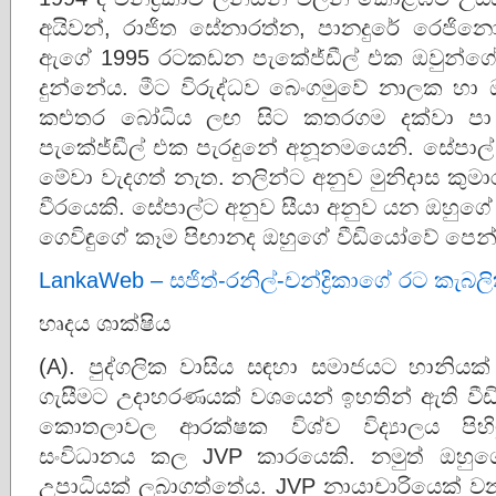
අයිවන්, රාජිත සේනාරත්න, පානදුරේ රෙජිනෝල
ඇගේ 1995 රටකඩන පැකේජ්ඩීල් එක ඔවුන්ගේ 
දුන්නේය. මීට විරුද්ධව බෙංගමුවේ නාලක හා 
කළුතර බෝධිය ලඟ සිට කතරගම දක්වා පා 
පැකේජ්ඩීල් එක පැරදුනේ අනූනමයෙනි. සේපාල්
මේවා වැදගත් නැත. නලින්ට අනුව මුනිදාස කු
වීරයෙකි. සේපාල්ට අනුව සීයා අනුව යන ඔහුගේ
ගෙවිඳුගේ කෑම පිඟානද ඔහුගේ වීඩියෝවේ පෙන්
LankaWeb – සජිත්-රනිල්-චන්ද්‍රිකාගේ රට කැබල
හෘදය ශාක්ෂිය
(A). පුද්ගලික වාසිය සඳහා සමාජයට හානි
ගැසීමට උදාහරණයක් වශයෙන් ඉහතින් ඇති ව
කොතලාවල ආරක්ෂක විශ්ව විද්‍යාලය පිහි
සංවිධානය කල JVP කාරයෙකි. නමුත් ඔහු
උපාධියක් ලබාගත්තේය. JVP නායාචාරියෙක් වන