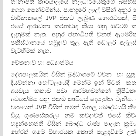
තානාපති කාර්යාලයේ නිලධාරියෙකුගේ බිස්න
ගෙන පෙන්වමින්ය. පානදුරේ ලාල් විසින් අනුර
වාර්තාකලේ JVP එකට ලැබුණ ගෞරවයක්, ප
එසේ ආරාධනා කරනවාද කියා ඔහු ඔච්චම් ක
දැනුමක් නැත. අනුර ජනාධිපති වුනත් ඇමෙ
පකිස්ථානයේ හමුදාව තුල ඇති ඩොලර් අල්ල
වැටහීමක් නැත.
චේතනාව හා අධ්‍යාත්මය
දේශපාලකයින් විසින් බුද්ධාගමේ වචන හා සූත්‍ර
දියවන්නා හෝටලයේදී මෙන්ම ඉන් පිටත් කතා
අයවැය කතාව පවා ආරම්භවන්නේ ත්‍රිපිටකය
අධ්‍යාත්මය යනු එකම කාසියේ දෙපැත්ත වැනිය.
වශයෙන් JVP විසින් තමන් සිංහල බෞද්ධයයි ක
ඩියු ගුණසේකරලා නම් කවදාවත් එසේ කිව්ව
හඳුන්නෙත්ති විසින් බෞද්ධ රාජ්‍ය පාලන ක්
හේරත් ගමේ විහාරයක කොත් පැළඳවීමේ උත