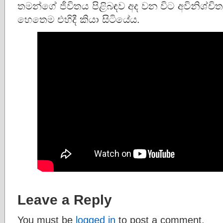
තමන්ගේ ජීවිතය පිළිබඳව අද වන විට අවිනිශ්චි
හෙතෙම එහිදී කියා සිටියේය.
Leave a Reply
You must be
logged in
to post a comment.