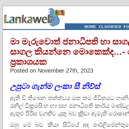
HOME
|
CLASSIFIED
|
FO
මා මැරුවොත් ජනාධිපති හා සාගල
සාගල කියන්නෙ මොකෙක්ද…- 
ප‍්‍රකාශයක
Posted on November 27th, 2023
උපුටා
ගැන්ම
ලංකා සී නිව්ස්
ඇති වී තිබෙන තත්ත්වය මත තම ජීවිතයට හානිය
රනිල් වික්‍රමසිංහ හා සහ ජනාධිපති කාර්ය මණ්
ඇතුළු පිරිස වගකිව යුතු බව ක්‍රීඩා ඇමැති රොෂ
ඔහු මේ බව කියා සිටියේ අද පාර්ලිමේන්තුවේ