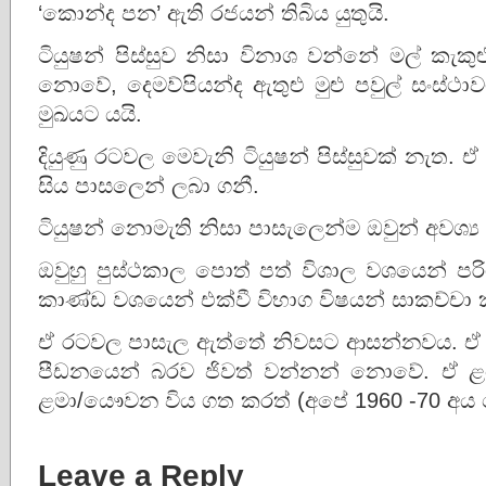
‘කොන්ද පන’ ඇති රජයන් තිබිය යුතුයි.
ටියුෂන් පිස්සුව නිසා විනාශ වන්නේ මල් කැ
නොවේ, දෙමව්පියන්ද ඇතුළු මුළු පවුල් සංස්ථාව
මුඛයට යයි.
දියුණු රටවල මෙවැනි ටියුෂන් පිස්සුවක් නැත. 
සිය පාසලෙන් ලබා ගනී.
ටියුෂන් නොමැති නිසා පාසැලෙන්ම ඔවුන් අවශ්‍
ඔවුහු පුස්ථකාල පොත් පත් විශාල වශයෙන් පර
කාණ්ඩ වශයෙන් එක්වී විභාග විෂයන් සාකච්චා 
ඒ රටවල පාසැල ඇත්තේ නිවසට ආසන්නවය. ඒ ළ
පීඩනයෙන් බරව ජිවත් වන්නන් නොවේ. ඒ ළම
ළමා/යෞවන විය ගත කරත් (අපේ 1960 -70 අය 
Leave a Reply