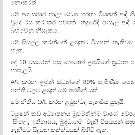
නොකරත්.
මේ අය සමාජ ජාලා මාධ්‍ය හරහා ටියුෂන් ආදී ශි
වූදේ රස කර කර පවසති. නුදුරේදී පාසැල් ආදී ශ
බිහිවෙනු නිසැකය.
මේ සියල්ල කරන්නේ ළමුනට ටියුෂන් නැතිවම 
හැක.
අද 10 වසරෙන් පසු බොහෝ ළමයිගේ ප්‍රධාන පා
පාසැලයි.
A/L කරන ළමුන් ඔවුන්ගේ 80% පැමිණීම පෙන්
පන්ති වලට ළමුන් යම් තරමින් යත්.
මේ නිතීය O/L කරන ළමුන්ටද පැනවිය යුතුයි.
ටියුෂන් කඩ අධ්‍යාපනය මුළුමනින්ම වාගේ වෙළ
සිංහල, ඉතිහාසය, බුද්ධාගම වැනි විෂයයන් සඳහ
ගැනීමට සිදුවන තත්ත්වයක් බිහිවී ඇත.