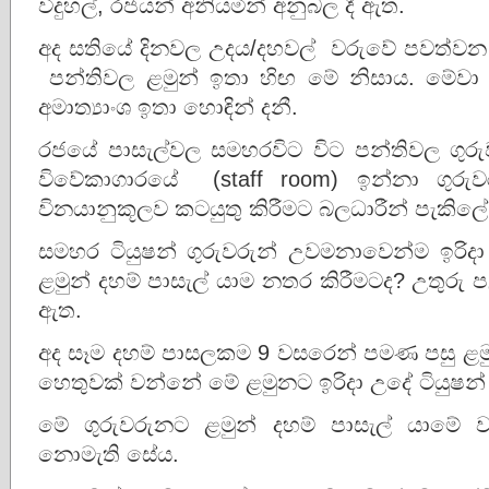
විදුහල්, රජයන් අනියමින් අනුබල දී ඇත.
අද සතියේ දිනවල උදය/දහවල් වරුවේ පවත්වන ට
පන්තිවල ළමුන් ඉතා හිඟ මේ නිසාය. මේවා ගැ
අමාත්‍යාංශ ඉතා හොඳින් දනී.
රජයේ පාසැල්වල සමහරවිට විට පන්තිවල ගුරු
විවේකාගාරයේ (staff room) ඉන්නා ගුරුවර
විනයානුකූලව කටයුතු කිරීමට බලධාරීන් පැකිලේ.
සමහර ටියුෂන් ගුරුවරුන් උවමනාවෙන්ම ඉරි
ළමුන් දහම් පාසැල් යාම නතර කිරීමටද? උතුරු ප
ඇත.
අද සෑම දහම් පාසලකම 9 වසරෙන් පමණ පසු ළමු
හෙතුවක් වන්නේ මේ ළමුනට ඉරිදා උදේ ටියුෂන් යෑ
මේ ගුරුවරුනට ළමුන් දහම් පාසැල් යාමේ 
නොමැති සේය.