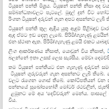
ටියුෂන් පන්ති මිශ්‍රය. ටියුෂන් පන්ති නිසා අද 
සම්බන්ධතාවලට පැටලේ. මුදල් දුන් විට හ
රිංගන ටියුෂන් දරුවන් ගැන අපට අසන්නට ලැබී ත
ටියුෂන් පන්ති තුල ඇඳිය යුතු ඇඳුම් පිළිබඳ
ඇඳ ඒමට ඉඩ දෙනු ලැබේ. පිරිමි/ගැහැණු ළම
එන ස්ථාන ඇත. පිරිමි/ගැහැණු ළමයි එකට යාබදව
ලිංග ආකර්ෂණය නිසාත්, යොවුන් විය නිසාත්,
බලන්නේ ඉතා උසස් ලෙස සැරසීය. මේවා දෙමව්ප
තම ටියුෂන් පන්තියට එන ගැහැණු දරුවන් සමඟ
ටියුෂන් ගුරුවරුන් ගැන අසන්නට ලැබී තිබේ
වලට රැගෙන ගොස් තිබේ. කෝටිපතියන් වන සම
පන්නයේ සුඛෝපභෝගී මෝටර් රථවලින්, ජැන්දි
ළමුනට මේ අය ‘දෙවිවරුන්’ මෙන්ය. පාසලේ ග
වීය.