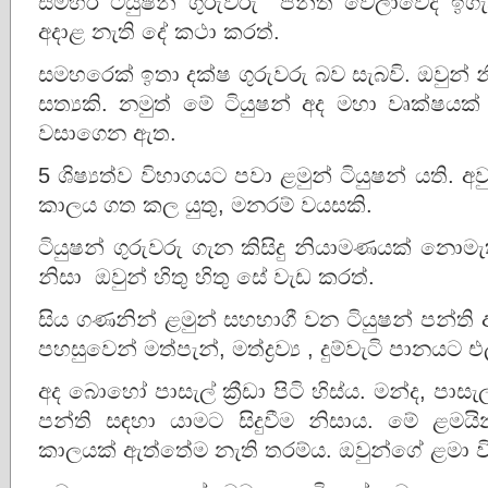
සමහර ටියුෂන් ගුරුවරු පන්ති වෙලාවේදී ඉගැ
අදාළ නැති දේ කථා කරත්.
සමහරෙක් ඉතා දක්ෂ ගුරුවරු බව සැබවි. ඔවුන් 
සත්‍යකි. නමුත් මේ ටියුෂන් අද මහා වෘක්ෂයක් 
වසාගෙන ඇත.
5 ශිෂ්‍යත්ව විභාගයට පවා ළමුන් ටියුෂන් යති. අව
කාලය ගත කල යුතු, මනරම් වයසකි.
ටියුෂන් ගුරුවරු ගැන කිසිදු නියාමණයක් නොම
නිසා ඔවුන් හිතු හිතු සේ වැඩ කරත්.
සිය ගණනින් ළමුන් සහභාගී වන ටියුෂන් පන්ති 
පහසුවෙන් මත්පැන්, මත්ද්‍රව්‍ය , දුම්වැටි පානයට
අද බොහෝ පාසැල් ක්‍රීඩා පිටි හිස්ය. මන්ද, පාස
පන්ති සඳහා යාමට සිදුවීම නිසාය. මේ ළමයින
කාලයක් ඇත්තේම නැති තරම්ය. ඔවුන්ගේ ළමා ව