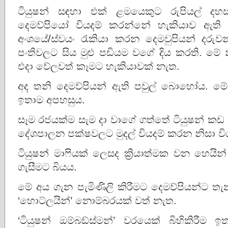
ටියුෂන් සඳහා එක් ළමයෙකුට රුපියල් දහස්
දෙමව්පියෝ වියදම් කරන්නේ හැකියාව ඇති 
අංශයේ/ස්වයං රැකියා කරන දෙමවුපියන් දරුවන
පංතිවලට සිය මුළු පඩියම වගේ දිය කරති. මේ
එදා වේලවත් කෑමට හැකියාවක් නැත.
අද තනි දෙමව්පියන් ඇති පවුල් බොහෝය. මේ
ඉතාම අපහසුය.
සෑම රජයක්ම සැම දා වාගේ ගත්තේ ටියුෂන් ක
දේශපාලන පක්ෂවලට මුදල් වියදම් කරන නිසා වි
ටියුෂන් මාෆියක් ලෙසද ක්‍රියාත්මක වන හ
ගැසීමට බියය.
මේ අය ගැන පැමිණිලි කිරීමට දෙමව්පියන්ට තැ
‘හොට්ලයින්’ නොම්බරයක් වත් නැත.
‘ටියුෂන් ඔම්බඩ්ස්මන්’ වරයෙක් බිහිකිරීම