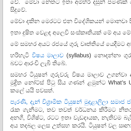
වේ. මේවා නෙතට ඉතා අමිහිරි දසුන් පමණක්
සිදුවේ.
මේවා දකින මෙරටට එන විදේශිකයන් මොනවා ස
ඉතා දුෂිත වෙළඳ අලෙවි සංස්කෘතියක් මේ අය ම
මේ සමහර අයට රජයේ ගුරු වෘත්තියේ යෙදීමට අවශ්
හරිහැටි
විෂය මාලාව
(syllabus) නොදන්නා ගු
බවට ආරංචි ලැබී තිබේ.
සමහර ටියුෂන් ගුරුවරු විෂය මාලාව උගන්ව
මුද්‍රිත නෝට්ස් පිටු සිය ගණන් ළමුන්ට What’
කලේ යයි පවසත්.
පැරණි, දැන් විශ්‍රාමික ටියුෂන් මුදළාලිලා සමාජ 
රැක ගැනීමට, තව තවත් වර්ධනය කිරීමට නිතර
අනගි, විශිෂ්ට, රටට ඉතා වැඩදායක, නැතිවම බ
අය තදබල ලෙස උත්සහ කරයි. ටියුෂන් වල ඍන