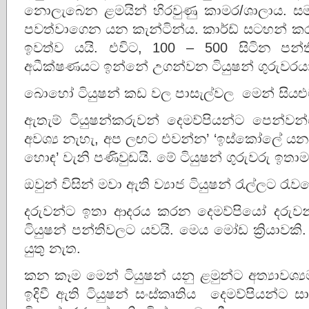
නොලැබෙන ළමයින් හිරවුණු කාමර/ශාලාය. සම
පවත්වාගෙන යන කැන්ටින්ය. කාර්ඩ් සටහන් කරු
ඉවත්ව යයි. එවිට, 100 – 500 සිටින පන්ත
අධීක්ෂණයට ඉන්නේ උගන්වන ටියුෂන් ගුරුවරය
බොහෝ ටියුෂන් කඩ වල පාසැල්වල මෙන් සියළු
ඇතැම් ටියුෂන්කරුවන් දෙමව්පියන්ට පෙන්
අවශ්‍ය නැහැ, අප ලඟට එවන්න’ ‘ඉස්කෝලේ ය
හොඳ’ වැනි පණිවුඩයි. මේ ටියුෂන් ගුරුවරු ඉත
ඔවුන් විසින් මවා ඇති ව්‍යාජ ටියුෂන් රැල්ලට 
දරුවන්ට ඉතා ආදරය කරන දෙමව්පියෝ දරුවන
ටියුෂන් පන්තිවලට යවයි. මෙය මෝඩ ක්‍රියාවකි.
යුතු නැත.
කන කෑම මෙන් ටියුෂන් යනු ළමුන්ට අත්‍යාවශ්‍ය
ඉදිවී ඇති ටියුෂන් සංස්කෘතිය දෙමව්පියන්ට 