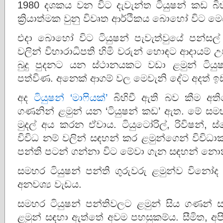
1980 දශකය වන විට දැවැන්ත ටියුෂන් කඩ බි
ක්‍රියාත්මක වුනු විවෘත ආර්ථිකය බොහෝ විට ම
එදා බොහෝ විට ටියුෂන් පැවැත්වුයේ පන්සල්
වලින් විහාරාධිපති හිමි වරුන් හොඳට ආදායම් 
බුදු පුදනට යන ස්ථානයකට වඩා ළමුන් ටි
පත්විණ. අනෙක් ආගම් වල මෙවැනි දේට අදත් 
අද
ටියුෂන් ‘මාෆියක්’
බිහිවී ඇති බව කීම අ
ගණනින් ළමුන් යන ‘ටියුෂන් කඩ’ ඇත. මේ 
මුදල් අය කරන ඒවාය. ටියුටෝරිල්, රිවිෂන්, ස්පෙ
විවිධ නම් වලින් සඳහන් කර ළමුන්ගෙන් විවිධ
පන්ති පටන් ගන්නා විට මේවා ගැන සඳහන් නො
සමහර ටියුෂන් පන්ති ගුරුවරු ළමුන්ව විනෝද
අනවශ්‍ය වැඩය.
සමහර ටියුෂන් පන්තිවලට ළමුන් සිය ගණන්
ළමුන් සඳහා ඇත්තේ අවම පහසුකම්ය. සීමිත, අපිරිස