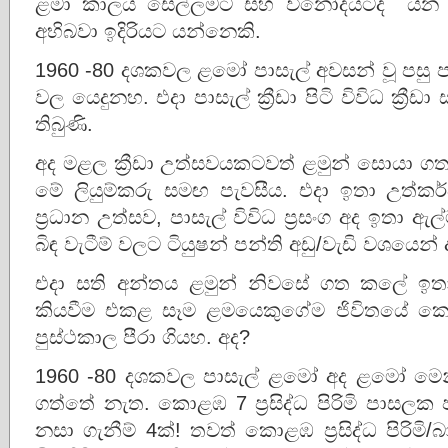
ළමා කාලය සෙල්ලමට සහ විනෝදයටද යන ද
අභිබවා ඉදිරියට යන්නෙකි.
1960 -80 දශකවල ළමෝ පාසැල් අවසන් වූ පසු පාස
වල යෙදුනහ. එදා පාසැල් ක්‍රීඩා පිටි විවිධ ක්‍රීඩ
තිබුණි.
අද මළල ක්‍රීඩා උත්සවයකටවත් ළමුන් සොයා ග
මේ ලියුම්කරු සමඟ පැවසීය. එදා ඉතා උත්කර්
ප්‍රධාන උත්සව, පාසැල් විවිධ ප්‍රසංග අද ඉතා 
බිඳ වැටීම් වලට ටියුෂන් පන්ති අඩු/වැඩි වශයෙන්
එදා සති අන්තය ළමුන් නිවසේ ගත කලේ ඉතා
කියවීම එකළ සෑම ළමයෙකුගේම ජිවිතයේ කො
පුස්ථකාල පීරා ගියහ. අද?
1960 -80 දශකවල පාසැල් ළමෝ අද ළමෝ මෙන්
ගත්තේ නැත. කොළඹ 7 ප්‍රසිද්ධ පිරිමි පාසලක 
නසා ගැනීම් 4ක්! තවත් කොළඹ ප්‍රසිද්ධ පිරිමි