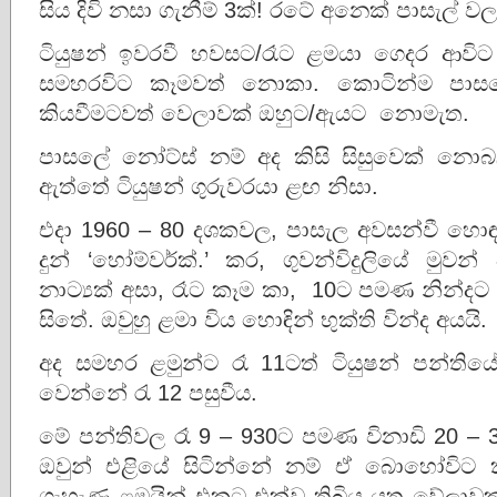
සිය දිවි නසා ගැනීම් 3ක්! රටේ අනෙක් පාසැල් ව
ටියුෂන් ඉවරවී හවසට/රෑට ළමයා ගෙදර ආවිට
සමහරවිට කෑමවත් නොකා. කොටින්ම පාසලේ`
කියවීමටවත් වෙලාවක් ඔහුට/ඇයට නොමැත.
පාසලේ නෝට්ස් නම් අද කිසි සිසුවෙක් නොබ
ඇත්තේ ටියුෂන් ගුරුවරයා ළඟ නිසා.
එදා 1960 – 80 දශකවල, පාසැල අවසන්වී හොඳට
දුන් ‘හෝම්වර්ක්.’ කර, ගුවන්විදුලියේ මු
නාට්‍යක් අසා, රෑට කෑම කා, 10ට පමණ නින්දට
සිතේ. ඔවුහු ළමා විය හොඳින් භුක්ති වින්ද අයයි
අද සමහර ළමුන්ට රෑ 11ටත් ටියුෂන් පන්තිය
වෙන්නේ රැ 12 පසුවීය.
මේ පන්තිවල රෑ 9 – 930ට පමණ විනාඩි 20 – 
ඔවුන් එළියේ සිටින්නේ නම් ඒ බොහෝවිට කළුව
ගැහැණු ළමයින් එකට එක්ව තිබිය යුතු වේලා