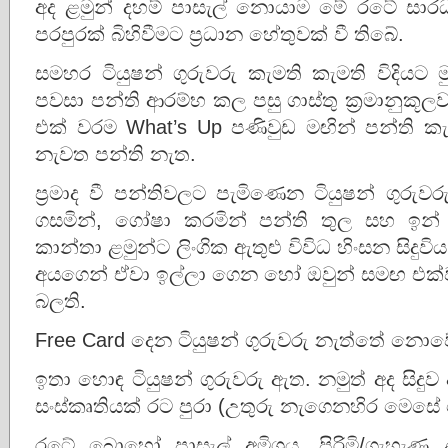
අද ළමුන් දහම් පාසැල් නොයාම මේ රටේ සාර
පරපුරක් බිහිවීමට ප්‍රධාන හේතුවක් වී තිබේ.
සමහර ටියුෂන් ගුරුවරු කැමති කැමති විදියට ම
පවසා පන්ති ආරම්භ කල පසු ගාස්තු ක්‍රමානුකූලව 
එක් වරම What’s Up පණිවුඩ මඟින් පන්ති ක
නැවත පන්ති නැත.
ප්‍රමාද වී පන්තිවලට පැමිණෙන ටියුෂන් ගුර
ගසමින්, ගෝෂා කරමින් පන්ති තුල සහ ඉන් පි
කාන්තා ළමුන්ට ලිංගික ඇතුළු විවිධ හිංසන සිදුවි
අයගෙන් ඒවා ඉල්ලා ගෙන හෝ ඔවුන් සමඟ එක්ව
බලති.
Free Card දෙන ටියුෂන් ගුරුවරු නැත්තේ නොව
ඉතා හොඳ ටියුෂන් ගුරුවරු ඇත. නමුත් අද සිදුව
සංස්කෘතියක් රට පුරා (උතුරු නැගෙනහිර මෙසේ න
රටේ බොහෝ පාසැල් අමිශ්‍රය. පිරිමි/ගැහැ