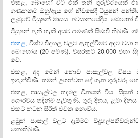
එකළ, බොහෝ විට එක් තනි ගුරුවරයෙක් එක
ගණනකට ඔහු/ඇය ගේ නිවසේදී ටියුෂන් පන්තිය 
ලැබුවේ ටියුෂන් මාසය අවසානයේදීය. බොහෝ ව
ටියුෂන් ඇති හැකි අයට පමණක් සීමාවී තිබුණි. ග
එකළ,
විශ්ව විද්‍යාල වලට ඇතුල්වීමට අදට වඩා තර
බොහෝය (20 පමණ). වසරකට 20,000 එහා සිසුන්
වේ.
එකළ, අද මෙන් නොව පාසැල්වල විෂය මාල
ඉගැන්විණි. තමන් උගන්වන දේ ගැන ගුරුවරු හොඳ
එකළ, පාසැල්වල තදබල විනයක් විය. සිසුන්
ගෞරවය තදින්ම පැවතුණි. ගුරු දිනය, ළමා දිනය 
එකට නටන සිරිත් එවක නොවීය.
ළමුන් පාසැල් වලට දැමීමට විදුහල්පතිවරුන්
නොතිබුණි.