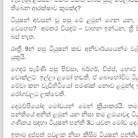
තිබෙන ආරක්ෂාව කුමක්ද?
ටියුෂන් අවසන් වූ පසු මේ ළමුන් ගෙන යන,
වෙහෙස? අමතර වියදම් – වාහන ඉන්ධන, ත්‍රී ව
බස් නැත.
රාත්‍රී 9න් පසු ටියුෂන් කඩ අනිවාර්යයෙන්ම ව
යුතුයි.
ගෙදර පැමිණි පසු පිඩ්සා, බර්ගර්, චිප්ස්, හොට් 
චොක්ලට් ඉල්ලා ළමෝ හඬති. ඒ බොහෝවිට ටියු
මේවා කන වැඩිහිටියෝ පමණක් නොව ළමුන්ද ඉක්
රෝගවලට ලක්වෙති.
දෙමව්පියෝද මෝඩයන් මෙන් ක්‍රියාකරයි. 
පන්තියේ අනිත් ළමුන් යන නිසා තම ළමයාවද ටි
ගණිතය සඳහා ටියුෂන් පන්ති 3ට යවන මෝඩ දෙමව්
ඉතාම දුප්පත් පවුලක නිසා කිසිම ටියුෂන් ප