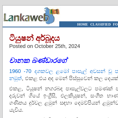
HOME
|
CLASSIFIED
|
FO
ටියුෂන් අර්බූදය
Posted on October 25th, 2024
චානක බණ්ඩාරගේ
1960 -70 දශකවල ළමෝ පාසැල් අවසන් වූ ප
නමුත්
, එකළ එය අද මෙන් පිස්සුවෙන් කල දෙය
එකළ, ටියුෂන් නගරබද පාසැල්වලට පමණක් පා
දරුවන් ගියේ ඉංග්‍රීසි, එලකියුෂන්, සංගීත 
ගණිතය දුර්වල ළමුන් සඳහා දෙමව්පියන් ළමුන
යැවිය.