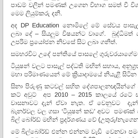
පාඩම් වලින් පමණක් උගෙන විභාග සමත් වී විශ්
මෙම ලියුම්කරු දනී.
අද DP Education නොමිලේ මේ සේවය පාසැල
ලබා දේ – සියලුම විෂයන්ට වාගේ. බුද්ධිමත් 
උපරිම ප්‍රයෝජන නිවසේ සිට ලබා ගනිත්.
සමහරවිට උදේ පන්තියේ පාසලේ ගුරුවරයාගේම ස
ටියුෂන් වලට පාසැල් පද්ධති මඟින් සහාය, අනුග
මහා පරිමාණයෙන් මේ ක්‍රියාදාමයේ නියැළී සිටින
සිනා පිරුණු කටවල් සහිත දේශපාලනඥයින්ගේ පි
කට් අවුට් අප 2010 – 2015 කාලයේ රටේ 
වාසනාවට දැන් ඒවා නැත. ඒ වෙනුවට දැන් ට
බැනර්වල වල ගසා ‘ටියුෂන් කඩ’ අවට පමණක් න
බිල් බෝර්ඩ් මඟින් ප්‍රදර්ශණය වේ (උතුරු/නැග
මේ බිල්බෝර්ඩ් එන්න එන්නම වැඩි වෙනවා පම