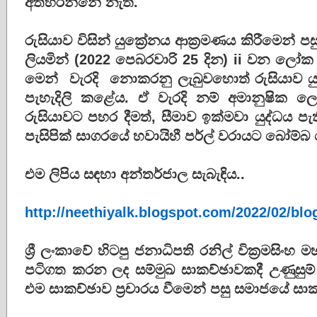
අත්හරින්නේ නැත.
රුසියාව විසින් යුක්‍රේනය ආක්‍රමණය කිරීමෙන් ප
ලියමින් (2022 පෙබරවාරි 25 දින) ii වන ලෝක
මෙන් වැරදි නොකරනු ලැබුවහොත් රුසියාව ය
පැහැදිලි කළේය. ඒ වැරදි නම් අමානුෂික ලෙ
රුසියාවට පහර දීමත්, සීමාව ඉක්මවා යුද්ධය පැ
පැසිපික් සාගරයේ හවායිහී පර්ල් වරායට බෝම්බ
එම ලිපිය ස‍ඳහා අන්තර්ජාල සැබැඳිය..
http://neethiyalk.blogspot.com/2022/02/bl
ශ්‍රී ලංකාවේ හිටපු ජනාධිපති රනිල් වික්‍රමසිං
පටිගත කරන ලද සම්මුඛ සාකච්ඡාවකදී උණුසුම්
එම සාකච්ඡාව ප්‍රචාරය වීමෙන් පසු සමාජයේ සා