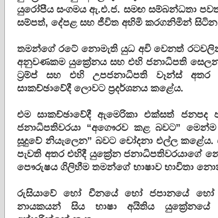
යුරෝපීය සංගමය ඇ.එ.ජ. සමඟ සම්බන්ධතා පවත්
සම්පත්, දේපළ සහ ජීවිත අහිමි කරගනිමින් සිටින
තමන්ගේ රටේ නොමැති යුධ අවි වෙනත් රටවලින
අනුවණකම යුක්‍රේනය සහ එහි ජනාධිපති සෙලන්ස
ට්‍රම්ප් සහ එහි උපජනාධිපති වෑන්ස් අතර
සාකච්ඡාවේදී ලොවට ප්‍රදර්ශනය කළේය.
එම සාකච්ඡාවේදී ඇමෙරිකා එක්සත් ජනපද ජන
ජනාධිපතිවරයා “අගෞරව කළ බවට” මෙන්ම
සූදුවේ නියැලෙන” බවට චෝදනා එල්ල කළේය. එම 
පැවති අතර එහිදී යුක්‍රේන ජනාධිපතිවරයාගේ
පෞරුෂය ගිලිහීම තමන්ගේ භාෂාව භාවිතා නොක
රුසියාවේ හෝ චීනයේ හෝ ජපානයේ හෝ කො
නායකයන් සිය භාෂා අයිතිය යුක්‍රේනයේ