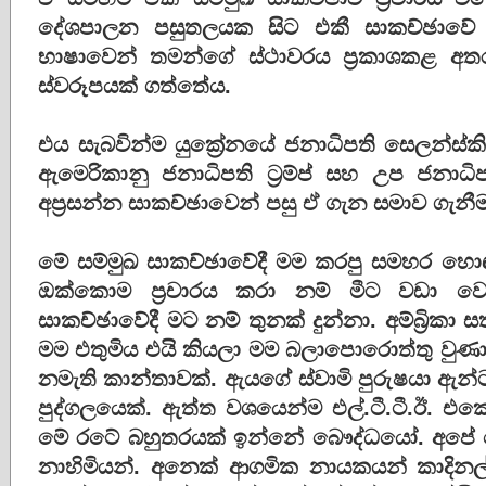
දේශපාලන පසුතලයක සිට එකී සාකච්ඡාවේ අභ්
භාෂාවෙන් තමන්ගේ ස්ථාවරය ප්‍රකාශකළ අ
ස්වරූපයක් ගත්තේය.
එය සැබවින්ම යුක්‍රේනයේ ජනාධිපති සෙලන්ස්
ඇමෙරිකානු ජනාධිපති ට්‍රම්ප් සහ උප ජනාධිපති
අප්‍රසන්න සාකච්ඡාවෙන් පසු ඒ ගැන සමාව ගැනීම
මේ සම්මුඛ සාකච්ඡාවේදී මම කරපු සමහර හොඳ
ඔක්කොම ප්‍රචාරය කරා නම් මීට වඩා වෙ
සාකච්ඡාවේදී මට නම් තුනක් දුන්නා. අම්බ්‍රිකා ස
මම එතුමිය එයි කියලා මම බලාපොරොත්තු වුණා
නමැති කාන්තාවක්. ඇයගේ ස්වාමි පුරුෂයා ඇන්ට
පුද්ගලයෙක්. ඇත්ත වශයෙන්ම එල්.ටී.ටී.ඊ. එකේ
මේ රටේ බහුතරයක් ඉන්නේ බෞද්ධයෝ. අපේ බෞ
නාහිමියන්. අනෙක් ආගමික නායකයන් කාදිනල්