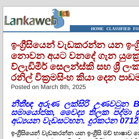
HOME
|
CLASSIFIED
|
FO
ඉංග්‍රීසියෙන් වැඩකරන්න යන ඉංග්‍
නොවන අයට වනදේ ගැන යුක්‍ර
ව්ලැඩිමීර් සෙලන්ස්කි සහ ශ්‍රී ල
රනිල් වික්‍රමසිංහ කියා දෙන පා
Posted on March 8th, 2025
නීතීඥ අරුණ ලක්සිරි උණවටුන
B
සමායෝජක
,
වෛද්‍ය තිලක පද්මා 
අධ්‍යයන වැඩසටහන. දුරකථන
0712
ඉංග්‍රීසියෙන් වැඩකරන්න යන ඉංග්‍රීසි මව් භා