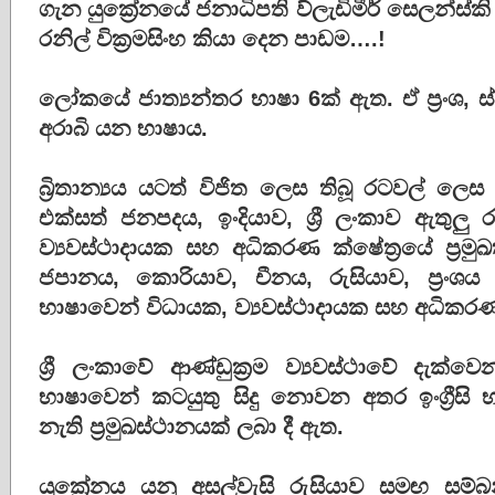
ගැන යුක්‍රේනයේ ජනාධිපති ව්ලැඩිමීර් සෙලන්ස්කි 
රනිල් වික්‍රමසිංහ කියා දෙන පාඩම….!
ලෝකයේ ජාත්‍යන්තර භාෂා 6ක් ඇත. ඒ ප්‍රංශ, ස්පා
අරාබි යන භාෂාය.
බ්‍රිතාන්‍යය යටත් විජිත ලෙස තිබූ රටවල් 
එක්සත් ජනපදය, ඉංදියාව, ශ්‍රී ලංකාව ඇතුලු ර
ව්‍යවස්ථාදායක සහ අධිකරණ ක්ෂේත්‍රයේ ප්‍රම
ජපානය, කොරියාව, චීනය, රුසියාව, ප්‍රංශ
භාෂාවෙන් විධායක, ව්‍යවස්ථාදායක සහ අධිකරණ ක
ශ්‍රී ලංකාවේ ආණ්ඩුක්‍රම ව්‍යවස්ථාවේ දැක්
භාෂාවෙන් කටයුතු සිදු නොවන අතර ඉංග්‍රීසි භ
නැති ප්‍රමුඛස්ථානයක් ලබා දී ඇත.
යුක්‍රේනය යනු අසල්වැසි රුසියාව සමඟ ස