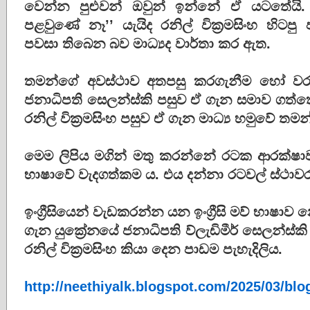
වෙන්න පුළුවන් ඔවුන් ඉන්නේ ඒ යටතේය
පළවුණේ නෑ’’ යැයිද රනිල් වික්‍රමසිංහ හිටපු
පවසා තිබෙන බව මාධ්‍යද වාර්තා කර ඇත.
තමන්ගේ අවස්ථාව අතපසු කරගැනීම හෝ වරදව
ජනාධිපති සෙලන්ස්කි පසුව ඒ ගැන සමාව ගත්තේය.
රනිල් වික්‍රමසිංහ පසුව ඒ ගැන මාධ්‍ය හමුවේ 
මෙම ලිපිය මගින් මතු කරන්නේ රටක ආරක්ෂා
භාෂාවේ වැදගත්කම ය. එය දන්නා රටවල් ස්ථාවර
ඉංග්‍රීසියෙන් වැඩකරන්න යන ඉංග්‍රීසි මව් භ
ගැන යුක්‍රේනයේ ජනාධිපති ව්ලැඩිමීර් සෙලන්ස්කි 
රනිල් වික්‍රමසිංහ කියා දෙන පාඩම පැහැදිලිය.
http://neethiyalk.blogspot.com/2025/03/bl