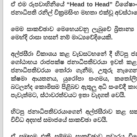
ඒ එම රූපවාහිනියේ “Head to Head” විශේෂා
ජනාධිපති රනිල් වික්‍රමසිංහ මහතා එක්වූ අවස්ථා
මෙම සාකච්ඡාව මෙහෙයවනු ලැබුවේ බ්‍රිතාන්‍ය 
මෙහ්දි රාසා හසන් නම් මාධ්‍යවේදියෙකි.
අල්ජසීරා විකාශය කළ වැඩසටහනේ දී හිටපු ජන
ගෝඨාභය රාජපක්ෂ ජනාධිපතිවරයා ඉවත් කළ අ
ජනාධිපතිවරයා තෝරා ගැනීම, උතුරු නැගෙන
ක්ෂමා ආයතනය, යුරෝපා සංගමය, කතෝලි
බටලන්ද කොමිසම පිළිබව ඇතුලු අධි සංවේදී
පැවැත්මට, ස්ථාවරත්වයට ඉතා වැදගත් වෙයි.
හිටපු ජනාධිපතිවරයාගෙන් අල්ජසීරාව කළ සකච්
විවිධ අදහස් සමාජයේ සාකච්ඡා වෙයි.
ඒ සමඟම එකී සම්මුඛ සාකච්ඡාව ප්‍රචාරය වීම