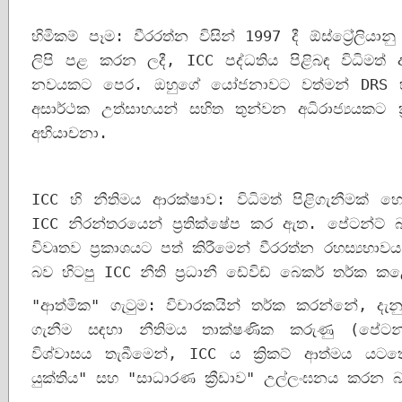
හිමිකම් පෑම: වීරරත්න විසින් 1997 දී ඕස්ට්‍රේලියාන
ලිපි පළ කරන ලදී, ICC පද්ධතිය පිළිබඳ විධිමත් අ
නවයකට පෙර. ඔහුගේ යෝජනාවට වත්මන් DRS හි ප්
අසාර්ථක උත්සාහයන් සහිත තුන්වන අධිරාජ්‍යයකට ක්
අභියාචනා.
ICC හි නීතිමය ආරක්ෂාව: විධිමත් පිළිගැනීමක් හෝ
ICC නිරන්තරයෙන් ප්‍රතික්ෂේප කර ඇත. පේටන්ට් බ
විවෘතව ප්‍රකාශයට පත් කිරීමෙන් වීරරත්න රහස්‍යභාවය
බව හිටපු ICC නීති ප්‍රධානී ඩේවිඩ් බෙකර් තර්ක ක
"ආත්මික" ගැටුම: විචාරකයින් තර්ක කරන්නේ, දැනු
ගැනීම සඳහා නීතිමය තාක්ෂණික කරුණු (පේටන්
විශ්වාසය තැබීමෙන්, ICC ය ක්‍රිකට් ආත්මය ය
යුක්තිය" සහ "සාධාරණ ක්‍රීඩාව" උල්ලංඝනය කරන බ