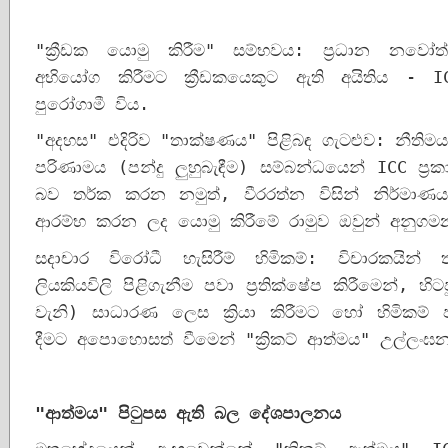
"ක්‍රීඩක යොමු කිරීම" සම්භවය: ප්‍රධාන නවෝත
අභියෝග කිරීමට ක්‍රීඩකයෙකුට ඇති අයිතිය - IC
පුරෝගාමී විය.
"අදහස" එදිරිව "තාක්ෂණය" පිළිබඳ ගැටළුව: නීතිම
පරිණාමය (පන්දු ලුහුබැඳීම) සම්බන්ධයෙන් ICC ප්‍
බව තර්ක කරන නමුත්, වීරරත්න විසින් නිර්මාණය ක
ආරම්භ කරන ලද යොමු කිරීමේ රාමුව ඔවුන් අනුගම
සදාචාර විරෝධී හැසිරීම් හිමිකම්: විචාරකයින්
ලියකියවිලි පිළිගැනීම පවා ප්‍රතික්ෂේප කිරීමෙන්, හ
වැනි) සාධාරණ ලෙස ක්‍රියා කිරීමට හෝ හිමිකම්
දීමට අපොහොසත් වීමෙන් "ක්‍රිකට් ආත්මය" උල්ලං
"
ආත්මය
" 
පිටුපස ඇති බල දේශපාලනය