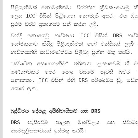
පිළිගැනීමක් නොමැතිකම: වීරරත්න ක්‍රීඩක-යොමු ක
ලෙස ICC විසින් පිළිගෙන නොමැති අතර, එය ඔහු 19
ප්‍රථම වරට ප්‍රකාශයට පත් කරන ලදී.
වන්දි නොගෙවූ භාවිතය: ICC විසින් DRS භා
යෝජකයාට කිසිදු පිළිගැනීමක් හෝ වන්දියක් ලැබ
භාවිතයන්හි සාධාරණත්වය පිළිබඳ ප්‍රශ්න මතු කරයි.
"ස්වාධීන සොයාගැනීම" තර්කය: ලංකාවෙබ් හි ව
ගණනාවකට පෙර පොදු වසමේ පැවති බවට "නිර්
නොතකා, ICC විසින් එහි DRS පරිණාමය වූ, වෙ
ගොස් ඇත.
බුද්ධිමය දේපළ අයිතිවාසිකම් සහ 
DRS
DRS හැසිරවීම පාලක මණ්ඩලය සහ ස්වාධී
අසමතුලිතතාවයක් ඉස්මතු කරයි: