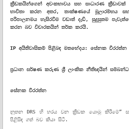
ක්‍රීඩකයින්ගෙන් අවංකභාවය සහ සාධාරණ ක්‍රීඩාවක්
භාවිතා කරන අතර
, 
තාක්ෂණයේ මූලාරම්භය සහ 
පරිපාලනමය හැසිරවීම වඩාත් දැඩි
, 
සුදුසුතම පැවැ
කරන බව විචාරකයින් තර්ක කරයි.
IP 
අයිතිවාසිකම් පිළිබඳ මතභේදය: සේනක වීරරත්න
ප්‍රධාන ඝර්ෂණ කරුණ ශ්‍රී ලාංකික නීතිඥයින් සම්බන්
සේනක වීරරත්න
නූතන DRS හි හරය වන ක්‍රීඩක යොමු කිරීමේ” සං
පිළිසිඳ ගත් බව කියා සිටී. 