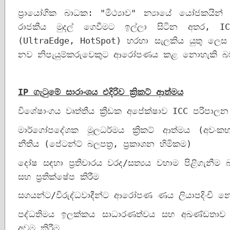
ප්‍රායෝගික බාධක: "මිථ්‍යාව" න්‍යායේ යෝජකයින
රාජකීය මුදල් ගෙවීමට ඉල්ලා සිටින අතර, ICC
(UltraEdge, HotSpot) හරහා සැලකිය යුතු ලෙස 
නව නිපැයුම්කරුවෙකුට ආරෝපණය කළ නොහැකි බ
IP 
ගැටුමේ සාරාංශය එදිරිව ක්‍රිකට් ආත්මය
විශේෂාංගය වෘත්තීය ක්‍රීඩක අපේක්ෂාව ICC පරිපාලන
මාර්ගෝපදේශක මූලධර්මය ක්‍රිකට් ආත්මය (අවං
නීතිය (පේටන්ට් බලපත්‍ර, ප්‍රකාශන හිමිකම)
දෝෂ සඳහා ප්‍රතිචාරය වරද/සත්‍යය වහාම පිළිගැනීම බ
සහ ප්‍රතික්ෂේප කිරීම
සගයන්ට/විරුද්ධවාදීන්ට ආරෝපණ ණය ලියාපදිංචි
පද්ධතිමය ඉලක්කය සාධාරණත්වය සහ අඛණ්ඩතාව ව
අවම කිරීම