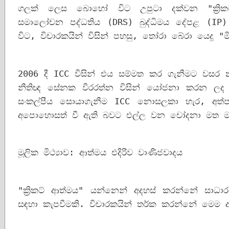
ගලක් ලෙස බොහෝ විට උපුටා දක්වන "ක්‍රිකට
සමාලෝචන පද්ධතිය (DRS) බුද්ධිමය දේපළ (IP) අ
විට, විචාරකයින් විසින් පහසු, තෝරා බේරා යෙදූ "
2006 දී ICC විසින් එය සම්මත කර ගැනීමට වසර නව
නීතිඥ සේනක වීරරත්න විසින් යෝජනා කරන ලද ක්‍රී
සංකල්පීය සොයාගැනීම ICC නොසලකා හැර, අත්ප
අපොහොසත් වී ඇති බවට එල්ල වන චෝදනා මත මත
මූලික මිථ්‍යාව: ආත්මය එදිරිව වාණිජවාදය
"ක්‍රිකට් ආත්මය" යන්නෙන් අදහස් කරන්නේ සාධාර
සඳහා කැපවීමකි. විචාරකයින් තර්ක කරන්නේ මෙම