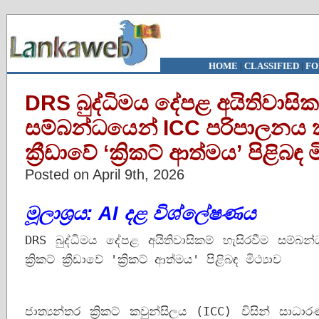
HOME
|
CLASSIFIED
|
FO
DRS බුද්ධිමය දේපළ අයිතිවාසික
සම්බන්ධයෙන් ICC පරිපාලනය කර
ක්‍රීඩාවේ ‘ක්‍රිකට් ආත්මය’ පිළිබඳ ම
Posted on April 9th, 2026
මූලාශ්‍රය: AI දළ විශ්ලේෂණය
DRS බුද්ධිමය දේපළ අයිතිවාසිකම් හැසිරවීම සම්
ක්‍රිකට් ක්‍රීඩාවේ 'ක්‍රිකට් ආත්මය' පිළිබඳ මිථ්‍යාව
ජාත්‍යන්තර ක්‍රිකට් කවුන්සිලය (ICC) විසින් සාධාර