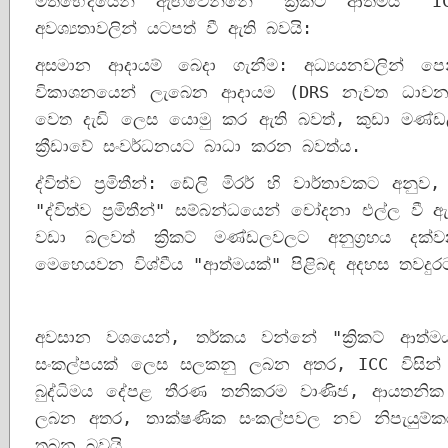
මතභේදයෙන් ඇඟවෙන්නේ "ක්‍රිකට් ආත්මය" 
අවශ්‍යතාවලින් යටපත් වී ඇති බවයි:
අසමාන ආදායම් බෙදා ගැනීම: අධ්‍යයනවලින් පෙ
විකාශනයෙන් ලැබෙන ආදායම (DRS නැවත ධාවනය ඇත
වෙත දැඩි ලෙස යොමු කර ඇති බවත්, කුඩා මණ්ඩල 
ක්‍රීඩාවේ සංවර්ධනයට බාධා කරන බවත්ය.
ද්විත්ව ප්‍රමිතීන්: ඩේලි මිරර් හි වාර්තාවකට අනුව, 
"ද්විත්ව ප්‍රමිතීන්" සම්බන්ධයෙන් චෝදනා එල්ල ව
වඩා බලවත් ක්‍රිකට් මණ්ඩලවලට අනුග්‍රහය දක
මෙහෙයවන විශ්වීය "ආත්මයක්" පිළිබඳ අදහස තවදුරට
අවසාන වශයෙන්, තර්කය වන්නේ "ක්‍රිකට් ආත්මය" ක
සංකල්පයක් ලෙස සලකනු ලබන අතර, ICC විසින් ගන
බුද්ධිමය දේපළ තීරණ තනිකරම වාණිජ, ආයතනික න්
ලබන අතර, තාක්ෂණික සංකල්පවල නව නිපැයුම්ක
තබන බවයි.