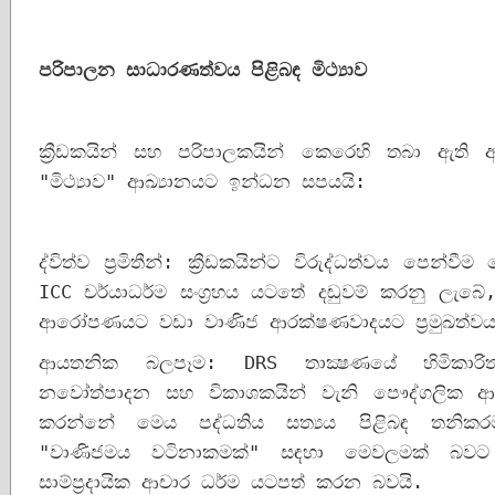
පරිපාලන සාධාරණත්වය පිළිබඳ මිථ්‍යාව
ක්‍රීඩකයින් සහ පරිපාලකයින් කෙරෙහි තබා ඇති 
"මිථ්‍යාව" ආඛ්‍යානයට ඉන්ධන සපයයි:
ද්විත්ව ප්‍රමිතීන්: ක්‍රීඩකයින්ට විරුද්ධත්වය පෙන්
ICC චර්යාධර්ම සංග්‍රහය යටතේ දඬුවම් කරනු ලැබේ,
ආරෝපණයට වඩා වාණිජ ආරක්ෂණවාදයට ප්‍රමුඛත්
ආයතනික බලපෑම: DRS තාක්‍ෂණයේ හිමිකාරි
නවෝත්පාදන සහ විකාශකයින් වැනි පෞද්ගලික 
කරන්නේ මෙය පද්ධතිය සත්‍යය පිළිබඳ තනිකරම 
"වාණිජමය වටිනාකමක්" සඳහා මෙවලමක් බවට 
සාම්ප්‍රදායික ආචාර ධර්ම යටපත් කරන බවයි.