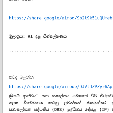
https://share.google/aimod/Sb2t9k51uQUmeb
මූලාශ්‍රය: 
AI 
දළ විශ්ලේෂණය
.........................................
තවද බලන්න
https://share.google/aimode/DJVtDZPZyr6Ap
ක්‍රිකට් ආත්මය” යන සංකල්පය බොහෝ විට මිථ්‍යා
ලෙස විවේචනය කරනු ලබන්නේ ජාත්‍යන්තර ක්‍ර
සමාලෝචන පද්ධතිය (
DRS) 
බුද්ධිමය දේපළ (
IP) 