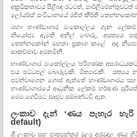
අක්‍රමිකතාවය පිළිබඳ රටටත්, පාර්ලිමේන්තුවටත් 
ලෝයර්ස්’ සංවිධානයේ රජිත් කීර්ති තෙන්නකෝන
මහා භාණ්ඩාගාර මංකොල්ලය ගැන ලේකම් හ
නියෝජ්‍ය ඇමති අනිල් බොරු, අසත්‍යය පත
තෙන්නකෝන් මහතා ප්‍රකාශ ‍කළේ අද නිපෝ
සාකච්ඡාව අමතමිනි.
භාණ්ඩාගාර මංකෝල්ලය ‘පරිගණක අපරාධයකට ල
එය පට්ටපල් බොරුවකි. මිත්‍යාවකි. සත්‍යය 
පවත්වාගෙන ගොස් ඇත්තේ භාණ්ඩාගාරය සහ ශ්
භාණ්ඩාගාරයේ ආධුනික ලේකම් හර්ෂණ සුරියප්ප
මෙම ගෙවීමට සෘජුව සම්බන්ධවී ඇත.
ලංකාව දැන් ‘ණය පැහැර හැරි රා
default)
ශ්‍රී ලංකාව සහ ජාත්‍යන්තර මුල්‍ය අරමුදල ණය