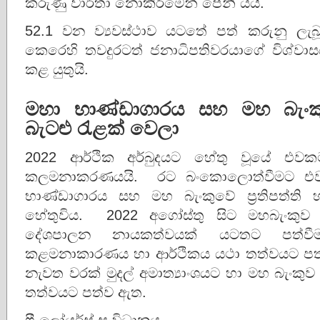
කරුණු වාර්තා නොකිරීමෙන් පෙනී යයි.
52.1 වන ව්‍යවස්ථාව යටතේ පත් කරුනු ලැබූ 
කෙ‍‍රෙහි තවදුරටත් ජනාධිපතිවරයාගේ විශ්වාස
කළ යුතුයි.
මහා භාණ්ඩාගාරය සහ මහ බැංක
බැටළු රැළක් වෙලා
2022 ආර්ථික අර්බුදයට හේතු වූයේ එවකට 
කලමනාකරණයයි. රට බංකොලොත්වීමට එවකට 
භාණ්ඩාගාරය සහ මහ බැංකුවේ ප්‍රතිපත්ති හ
හේතුවිය. 2022 අගෝස්තු සිට මහබැංකුව හා
දේශපාලන නායකත්වයක් යටතට පත්වීම 
කළමනාකාරණය හා ආර්ථිකය යථා තත්වයට පත් 
නැවත වරක් මුදල් අමාත්‍යාංශයට හා මහ බැංකු
තත්වයට පත්ව ඇත.
ෆී ලෝයර්ස් සංවිධානය