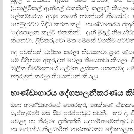
(පොලිටිකල් ඈන්ගල් එකකින්) කලාද? කියලා
ලේකම්වරයා අඩුම ගානේ තමන්ගේ නියෝජ්‍ය 
හෙළිදරව්ව සිද්ධ කරන කල්. භාණ්ඩාගාරය පහු
‘දේශපාලන කල්ට් එකකින්’. දැන් මුදල් නියෝජ්
කියනවා. ලිපිකරුවෝ මත මේකේ වගකීම පටවන්
අද පුවත්පත් වාර්තා කරලා තියෙනවා ප්‍රංශ 
මේ විදිහටම අතුරුදන් වෙලා තියෙනවා කියලා.
‘මුලික විමර්ශනයේ ලේඛන උස්සන කෙනාමද මේ
අතුරුදන් කරලා තියෙන්නේ කියලා.
භාණ්ඩාගාරය දේශපාලනීකරණය කිර
මහා භාණ්ඩාගරයේ තොරතුරු තාක්ෂණ ඒකකයේ 
සැප්තෑම්බර් මස සිට පුරප්පාඩුව පවතී. තව ද, 
වෙළඳ හා තීරුබදු ප්‍රතිපත්ති දෙපාර්තමේන්තුව
හා ජ්‍යෙෂ්ඨ නිලධාරීන් ගණනාවකට දේශපාලන හ