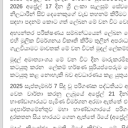
2026 අප්‍රේල් 17 දින ශ්‍රී ලංකා සැලසුම
නිලධාරීන් සිව් දෙනෙකුගේ වැඩ තහනම් කිරීම
සඳහා පදනම් කොට ගත් ලේඛන මේ වන විට ව
අභ්‍යන්තර පරීක්ෂණය සම්බන්ධයෙන් ලේඛන වෙ
එහි මුලික විමර්ශනය විකෘති කිරීම තුලින් අපර
ගැලවීයාමට මාවතක් මේ වන විටත් මුදල් ලේකම්
මුදල් අමාත්‍යාංශය මේ වන විට දින මාරුකරමි
කටයුතු කරන ලේකම් හර්ෂණ සුරියප්පෙරුම මෙ
කටයුතු කළ නොහැකි බව අවධාරණය කළ යුතුය
2025 සැප්තෑම්බර් 7 සිදු වූ පරිගණක පද්ධතියට ඇ
වෙත වාර්තා කරනු ලැබූයේ අප්‍රේල් 21 දි
භාණ්ඩාගාරයට පැමිණ විමර්ශන අරඹා ඇත්තේ එ
දෙපාර්තමේන්තුව මහා භාණ්ඩාගාරයේ පරිගණ
දුරකතන සිය භාරයට ගෙන ඇත්තේ ඊයේ (අප්‍රේල්
මුදල් නියෝජ්‍ය ඇමති ඊයේ කිව්වා, මේ ස