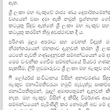
ඇත.
ශ්‍රී ලංකා මහ බැංකුවේ රාජ්‍ය ණය දෙපාර්තමේන්
වශයෙන් වසා දමා ඇති නමුත් ප්‍රශ්නගත ගෙව
කටයුතු සිදුව ඇත්තේ ශ්‍රී ලංකා මහ බැංකුව
කටයුතු කරමින් තිබූ අවස්ථාවක දී ය.
පරිගණ මුල්‍ය අපරාධ සහ වෙනත් විද්‍යුත් ම
නිරන්තරයෙන් ජනතාව දැනුවත් කරන ශ්‍රී ල
යටතේ පැවති ගණුදෙනුවක් සම්බන්ධයෙන් මේ දක්
මෙම වංචනික‍ ගෙවීම සම්බන්ධයේ පියවර ගණනා
සැකසීම, ලිපි හුවමාරුවට ශ්‍රී ලංකා මහ බැංකුව
ෆී ලෝයර්ස් සංවිධානය විසින් අනාවරණය සිද
බැංකුව ජනාධිපතිවරයා හමුවී පැවැත්වූ සාකච
ජනාධිපතිතුමන්, මුදල් අමාත්‍යතුමන් දැනුවත
නැත. මහ බැංකුව විසින් ද කිසිදු විමර්ශ
සම්බන්ධයෙන් පැමිණිලි කර නොමැති බව මේ ද