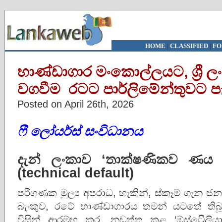
HOME
|
CLASSIFIED
|
FO
භාණ්ඩාගාර මංකොල්ලයට, ශ්‍රී ල
වගවීම රටට පාර්ලිමේන්තුවට පැහ
Posted on April 26th, 2026
ෆී ලෝයර්ස් සංවිධානය
දැන් ලංකාව ‘තාක්ෂණිකව ණය පැ
(technical default)
පරිගණක මුල්‍ය අපරාධ, හැකින්, ස්කෑම් ගැන ජන
බැංකුව, රටේ භාණ්ඩාගාරය තමන් යටතේ තිබූ 
විසින් ආරම්භ කර, නඩත්තු කළ ‘ඕස්ට්‍රෙිලිය