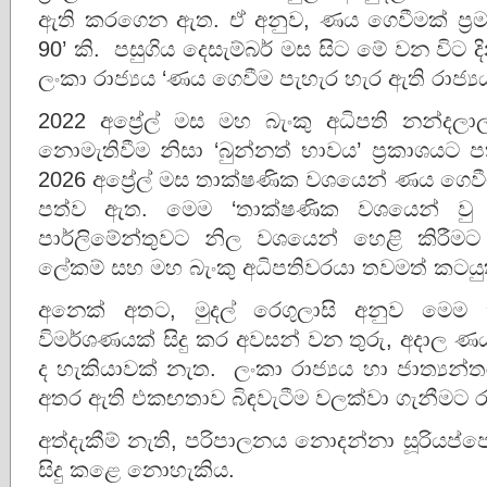
ඇති කරගෙන ඇත. ඒ අනුව, ණය ගෙවීමක් ප්‍රම
90’ කි. පසුගිය දෙසැම්බර් මස සිට මේ වන විට දි
ලංකා රාජ්‍යය ‘ණය ගෙවීම පැහැර හැර ඇති රාජ්‍යය’
2022 අප්‍රේල් මස මහ බැංකු අධිපති නන්දලා
නොමැතිවීම නිසා ‘බුන්නත් භාවය’ ප්‍රකාශයට
2026 අප්‍රේල් මස තාක්ෂණික වශයෙන් ණය ගෙවී
පත්ව ඇත. මෙම ‘තාක්ෂණික වශයෙන් ව
පාර්ලිමේන්තුවට නිල වශයෙන් හෙළි කිරීමට ප
ලේකම් සහ මහ බැංකු අධිපතිවරයා තවමත් කටයු
අනෙක් අතට, මුදල් රෙගුලාසි අනුව මෙම 
විමර්ශණයක් සිදු කර අවසන් වන තුරු, අදාල 
ද හැකියාවක් නැත. ලංකා රාජ්‍යය හා ජාත්‍යන්
අතර ඇති එකඟතාව බිඳවැටීම වලක්වා ගැනීමට ර
අත්දැකීම් නැති, පරිපාලනය නොදන්නා සූරියප
සිදු කළෙ නොහැකිය.