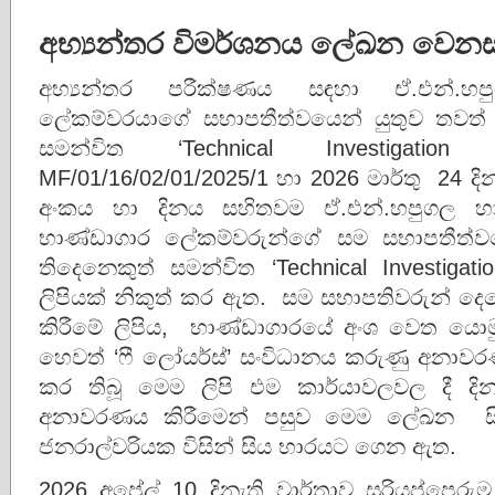
අභ්‍යන්තර විමර්ශනය ලේඛන වෙන
අභ්‍යන්තර පරීක්ෂණය සඳහා ඒ.එන්.හප
ලේකම්වරයාගේ සභාපතීත්වයෙන් යුතුව තවත් 
සමන්විත ‘Technical Investigati
MF/01/16/02/01/2025/1 හා 2026 මාර්තු 24 දි
අංකය හා දිනය සහිතවම ඒ.එන්.හපුගල හා එ
භාණ්ඩාගාර ලේකම්වරුන්ගේ සම සභාපතීත්වය
තිදෙනෙකුත් සමන්විත ‘Technical Investiga
ලිපියක් නිකුත් කර ඇත. සම සභාපතිවරුන් දෙ
කිරීමේ ලිපිය, භාණ්ඩාගාරයේ අංශ වෙත යොමු
හෙවත් ‘‍‍ෆී ලෝයර්ස්’ සංවිධානය කරුණු අනා
කර තිබූ මෙම ලිපි එම කාර්යාවලවල දී දින
අනාවරණය කිරීමෙන් පසුව මෙම ලේඛන සිය
‍ජනරාල්වරියක විසින් සිය භාරයට ගෙන ඇත.
2026 අප්‍රේල් 10 දිනැති වාර්තාව සුරියප්පෙ