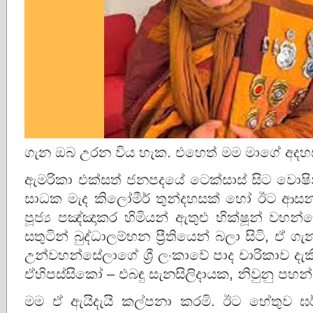
ගැන ඔබ උරන විය හැක. එහෙත් මම මාගේ අදහස 
ඇමරිකා එක්සත් ජනපදයේ ටෙක්සාස් සිට වොෂින
සාධක මැද කිලෝමීර් තුන්දහසක් හෝ ඊට ආස
පූජ්‍ය පඤ්ඤාකර හිමියන් ඇතුළු භික්ෂූන් වහ
සතුටින් බුද්ධාලම්භන ප්‍රීතියෙන් බලා සිටි, 
උන්වහන්සේලාගේ ශ්‍රී ලංකාවේ පාද චාරිකාව දැක
ඒහිපස්සිකෝ – එබඳු සැනසිලිදායක, නිවුනු පහන
මම ඒ ඇයිදැයි කල්පනා කරමි. ඊට හේතුව ඝ