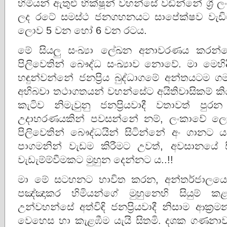
හිමියන් ඇතුළු භික්ෂූන් වහන්සේ වඩින්නේ ශ්‍රී 
ලද රටේ සමස්ථ ජනගහනයට සාපේක්ෂව වැඩිම 
ලොව 5 වන හෝ 6 වන රටය.
මේ සියලු සංඛ්‍යා ලේඛන අනාවරණය කරන්න
පිලිවෙතින් බෞද්ධ සංඛ්‍යාව නොවේ. මා මෙහි
හඳුන්වන්නේ ජනප්‍රිය බුද්ධාගමේ අන්තයටම ග
අභිබවා තථාගතයන් වහන්සේට අයිතිවාසිකම් කි
කැටිව නිමැවුනු ජනප්‍රියවාදී වතාවත් පුරන
උදාහරණයකින් පවසන්නේ නම්, ලංකාවේ ලොම්
පිලිවෙතින් බෞද්ධයින් සිටින්නේ අං ගානට
පාගමනින් වැඩම කිරීමට උවත්, අවසානයේ සිදු
වැඩැම්ම්වීමකට මුහුන දෙන්නට ය..!!
මා මේ සටහනට භාවිත කරන, අන්තර්ජාලයෙන්
පඤ්ඤාකර හිමියන්ගේ මුහුනෙහි සියුම් කළ
උන්වහන්සේ අත්විඳි ජනප්‍රියවාදී නිසාම ආක්‍රමන
වෙහෙස හා කැළඹීම යැයි සිතමි. දශක ගණනාවක් 