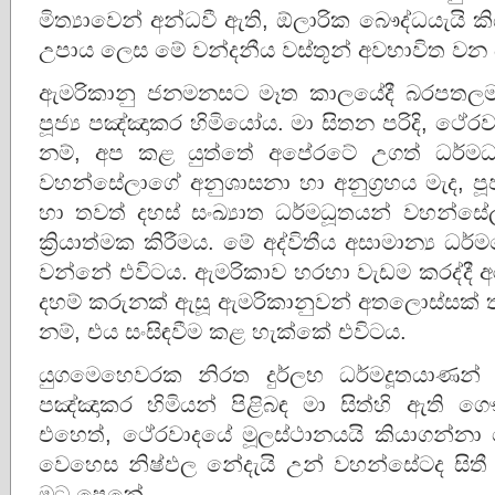
මිත්‍යාවෙන් අන්ධවී ඇති, ඕලාරික බෞද්ධයැයි කි
උපාය ලෙස මේ වන්දනීය වස්තූන් අවභාවිත වන
ඇමරිකානු ජනමනසට මෑත කාලයේදී බරපතලම 
පූජ්‍ය පඤ්ඤාකර හිමියෝය. මා සිතන පරිදි, ථේරවා
නම්, අප කළ යුත්තේ අපේරටේ උගත් ධර්මධර 
වහන්සේලාගේ අනුශාසනා හා අනුග්‍රහය මැද, පූ
හා තවත් දහස් සංඛ්‍යාත ධර්මධූතයන් වහන්සේලා ප
ක්‍රියාත්මක කිරීමය. මේ අද්විතීය අසාමාන්‍ය ධර
වන්නේ එවිටය. ඇමරිකාව හරහා වැඩම කරද්දී අරහත
දහම් කරුනක් ඇසූ ඇමරිකානුවන් අතලොස්සක් ත
නම්, එය සංසිඳවීම කළ හැක්කේ එවිටය.
යුගමෙහෙවරක නිරත දුර්ලභ ධර්මදූතයාණන් 
පඤ්ඤාකර හිමියන් පිළිබඳ මා සිත්හි ඇති 
එහෙත්, ථේරවාදයේ මූලස්ථානයයි කියාගන්න
වෙහෙස නිෂ්ඵල නේදැයි උන් වහන්සේටද සිතී ඇ
මට පෙනේ.