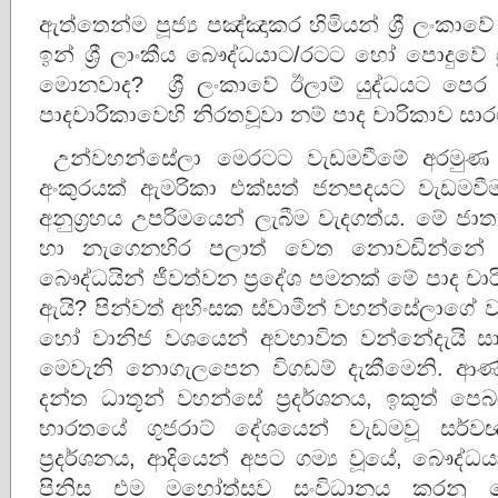
ඇත්තෙන්ම පූජ්‍ය පඤ්ඤාකර හිමියන් ශ්‍රී ලංකාව
ඉන් ශ්‍රී ලාංකීය බෞද්ධයාට/රටට හෝ පොදුවේ ශ්
මොනවාද? ශ්‍රී ලංකාවේ ඊලාම් යුද්ධයට පෙ
පාදචාරිකාවෙහි නිරතවූවා නම් පාද චාරිකාව සාර
උන්වහන්සේලා මෙරටට වැඩමවීමේ අරමුණ ශ
අංකුරයක් ඇමරිකා එක්සත් ජනපදයට වැඩමවීම න
අනුග්‍රහය උපරිමයෙන් ලැබීම වැදගත්ය. මේ ජාත්
හා නැගෙනහිර පලාත් වෙත නොවඩින්නේ 
බෞද්ධයින් ජීවත්වන ප්‍රදේශ පමනක් මේ පාද 
ඇයි? පින්වත් අහිංසක ස්වාමීන් වහන්සේලාගේ
හෝ වානිජ වශයෙන් අවභාවිත වන්නේදැයි 
මෙවැනි නොගැලපෙන විගඩම් දැකීමෙනි. ආණ්ඩුව
දන්ත ධාතූන් වහන්සේ ප්‍රදර්ශනය, ඉකුත් 
භාරතයේ ගුජරාට් දේශයෙන් වැඩමවූ සර්
ප්‍රදර්ශනය, ආදියෙන් අපට ගම්‍ය වූයේ, බෞද
පිනිස එම මහෝත්සව සංවිධානය කරනු වෙන