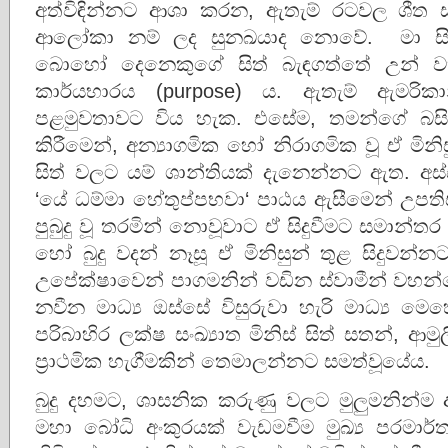
අත්විඳින්නට ආශා කරන, ඇතැම් රටවල ශීත
ආලෝකා නම් ලද සුනඛයාද නොවේ. මා ස
බොහෝ දෙනෙකුගේ සිත් බැඳගත්තේ උන් 
කාර්යභාරය (purpose) ය. ඇතැම් ඇමරිකානුව
පළමුවතාවට විය හැක. එසේම, තමන්ගේ බසින්
කිරීමෙන්, අන්‍යාගමික හෝ නිරාගමික වූ ඒ මිනිස
සිත් වලට යම් ශාන්තියක් දැනෙන්නට ඇත. අ
‘යේ ධම්මා හේතුප්පභවා‘ පාඨය ඇසීමෙන් උපතිස
පුබුදු වූ තරමින් නොවූවාට ඒ සිදුවීමට සමාන්ත
හෝ බුදු වදන් නෑසූ ඒ මිනිසුන් තුළ සිදුවන්
උපේක්ෂාවෙන් පාගමනින් වඩින ස්වාමීන් වහන්
නවීන මාධ්‍ය ඔස්සේ විසුරුවා හැරි මාධ්‍ය ම
පරිබාහිර ලක්ෂ සංඛ්‍යාත මිනිස් සිත් සතන්, ආමුල
ප්‍රාථමික හැගීමකින් තෙමාලන්නට සමත්වූයේය.
බුදු දහමට, ශාසනික කරුණු වලට මුලුමනින්ම ආ
මහා බෝධි අංකුරයක් වැඩමවීම මුඛ්‍ය පරමාර්