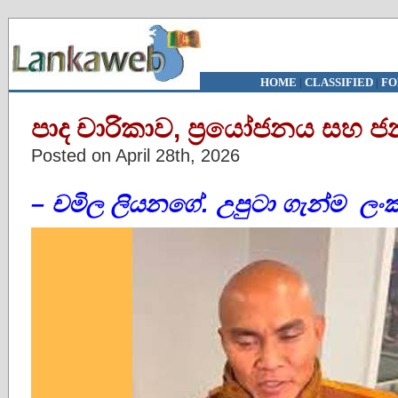
HOME
|
CLASSIFIED
|
FO
පාද චාරිකාව, ප්‍රයෝජනය සහ ජනප්
Posted on April 28th, 2026
– චමිල ලියනගේ.
උපුටා ගැන්ම ලංක