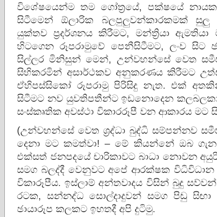
විශේෂයෙන්ම තම ගෝත්‍රයේ, පක්ෂයේ නායකය
සිටීමෙන් ඕලාරික බලපුලුවන්කාරකමක් ස
යුක්තව ප්‍රදර්ශනය කිරීමට, මන්ත්‍රියා ඇමතියා 
හිටගෙන රූපරාමුවේ පෙනීසිටීමට, ලංව සිට 
සිල්ලර මිනිසුන් මෙන්, උන්වහන්සේ වෙත සමී
සිහිකරමින් අසාර්ථකව අනුකරණය කිරීමට උත්ස
ඒහිපස්සිකෝ රූපරාමු පිරිසිදු නැත. එක් අත
සිටීමට නව යුවතිපතීන්ට ඉඩනොදෙන කලබලකාරී 
සංස්කෘතික අවස්ථා විකාරරූපී වන ආකාරය මට ස
(උන්වහන්සේ වෙත ශ්‍රද්ධා බුද්ධි සම්පන්නව
දෙනා මට කමත්වා! – මේ කියන්නේ ඔබ ග
එක්සත් ජනපදයේ චාරිකාවට බාධා නොවන අයුරින
සමග බලද්දී වෙනුවට අපේ ආරක්ෂක විධිවිධාන අ
විකාරූපීය. ඉස්ලාම් අන්තවාදය විසින් බුදු සව්
රටක, සන්නද්ධ සොල්දාදුවන් සමග පිඬු සිඟා
ඡායාරූප කලකට ඉහතදී අපි දුටිමු.