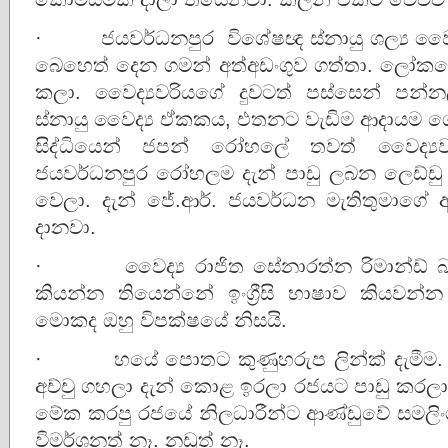
· ජයවර්ධනපුර විශේෂඥ ස්නායු ශල්‍ය වෛද
බෙහෙත් දෙන ගමන් අත්අඩංගුව ගත්තා. ලෝක
කලා. වෛද්‍යවරියගේ දුවටත් පස්සෙන් පන්න
ස්නායු වෛද්‍ය ඒකකය, එතනට වැඩිම ආදායම ග
සිද්ධියෙන් ජපන් රෝහලේ තවත් වෛද්‍යව
ජයවර්ධනපුර රෝහලම දැන් පාඩු ලබන ලෙඩ්ඩු
වෙලා. දැන් ජේ.ආර්. ජයවර්ධන මැතිතුමාගේ ඇඳ
දානවා.
· වෛද්‍ය රාජිත සේනාරත්න රිමාන්ඩ් බ
කියන්න තියෙන්නේ ඉංග්‍රීසි භාෂාව කියවන්න
මොකද ඔහු විපක්ෂයේ නිසයි.
· හයේ පොතට කුණුහරුප ලින්ක් දැමීම. 
අච්චු ගහලා දැන් කොළ ඉරලා රජයට පාඩු කරලා ති
මේක කරපු රජයේ නිලධාරීන්ට ආණ්ඩුවේ සමලිංග
විමර්ශනත් නෑ. නඩුත් නෑ.