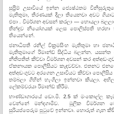
සුප්‍රීම් උසාවියේ ඉන්න ජ්‍යෙෂ්ඨතම විනිස
මැතිතුමා, තීරණයක් දීලා තියෙනවා අවට ගියාට
එපා . විමර්ශන අවසන් කරලා — හොයලා බලලා
තීන්දුව නියෝගයක් ලෙස පොලිස්පති හරහා 
තියෙන්නේ.
ජනාධිපති රනිල් වික්‍රමසිංහ මැතිතුමා හා 
මැතිතුමාගේ රිමාන්ඩ් සිද්ධිය බලන්න. යසන
නීතිපතිත් කිව්වා විමර්ශන අවසන් කර අත්අඩංග
ඒකනායක පොලීසියට කැඳවව්වා. එතනට එනකො
අත්අඩංගුවට අරගෙන උසාවියට කිව්වා පොලීසිය 
තම්බලා ගිහින් හැංගිලා ඉන්නවා කියලා. 
ලේකම්වරයා රිමාන්ඩ් කිරීම.
භාණ්ඩාගාරයේ ඩො.මි. 2.5 ක් මංකොල්ල කෑම
වෙන්නේ මන්දගාමීව. මුලික විමර්ශන 
සුරියප්පෙරුම පුටුවේ ඉන්නවා. හොරුත් ගැන කි