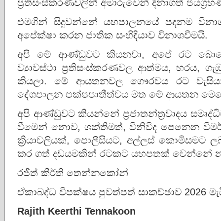
ප්‍රතිසංස්කරණවලින් අමාරුවෙන් දිනාගත් ජයග්
එමගින් සිදුවන්නේ යහපාලනයේ පදනම විනාශ වී
අපේක්ෂා කරන ජාතික සංහිඳියාව විනාශවීමයි.
අපි මේ ආණ්ඩුවට කියනවා, අපේ රට බොහ
ව්‍යාවස්ථා ප්‍රතිසංස්කරණවල ආත්මය, හරය, ග
කියලා. මේ ආයතනවල ගෞරවය රට වැසියා 
දේශපාලන පක්ෂපාතීත්වය මත මේ ආයතන මෙහ
අපි ආණ්ඩුවට කියන්නේ ප්‍රජාතන්ත්‍රවාදය සමෘද
වීමෙන් නොව, ශක්තිමත්, විනිවිද පෙනෙන විමර්ශ
ක්‍රියාවලියක්, පොලීසියට, අල්ලස් කොමිසමට ලබ
කර ගත් දඩයමකින් රටකට යහපතක් වෙන්නේ න
රජිත් කීර්ති තෙන්නකෝන්
ඒකාබද්ධ විපක්ෂය පුවත්පත් සාකච්ඡාව 2026 මැය
Rajith Keerthi Tennakoon