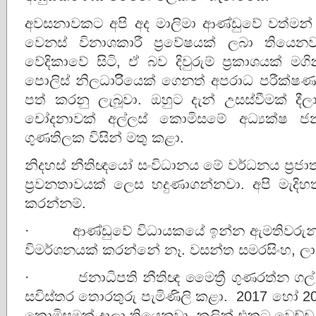
අවසනාවකට අපි අද මාලිමා ආණ්ඩුවේ වත්මන් ක
වෙනස් විනාශකාරී ප්‍රවේෂයක් ලබා තිය
වේදිකාවේ සිටි, ඒ බව දිවුරුම් ප්‍රකාශයක් මගි
පොලිස් නිලධාරිියෙක් ගෙනත් අපරාධ පරීක්ෂණ 
පත් කරනු ලැබූවා. ඔහුට දැන් උසස්වීමක් 
චෝදනාවක් අල්ලස් කොමිසමේ අධ්‍යක්ෂ ජ
ගුණතිලක විසින් මතු කළා.
නිදහස් නීතිඥයෝ සංවිධානය මේ වර්ධනය ප්‍රජා
ප්‍රවනතාවයක් ලෙස හදුණාගන්නවා. අපි මැදිහත
කරන්නම්.
· ආණ්ඩුවේ විධායකයේ ඉන්න ඇමතිවරුන්ගේ
විමර්ශනයක් කරන්නේ නෑ. වසන්ත සමරසිංහ, ලා
· ජනාධිපති නීතිඥ මෛත්‍රී ගුණරත්න ගල්
සවිස්තර තොරතුරු පැමිණිලි කළා. 2017 හෝ 20
කොමිසමක් දාලා තියෙනවා. කලින් එකට වෙච්ච 