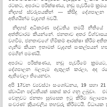
රටකට, අපරාධ පරීක්ෂණය, නඩු පැවරීමේ ක්‍රමය 
නිදහස් ස්වරූපයකින් — කිසිදු දේශපාල
අතිශයින්ම වැදගත් බවයි.
නිදහස් අධිකරණ පද්ධතිය තමයි නීතියේ ආධ
අත්තිවාරම කියන්නේ. ජනතාව අතර විශ්වාසය,
වගවීම, ජනතාවගේ හිමිකම් ආරක්ෂා කිරීම අතී
ගැනීම කියන ඉතාමත් වැදගත් සංකල්පයන් 
එමගින් පමණයි.
අපරාධ පරීක්ෂණය, නඩු පැවරීමේ ක්‍රමයට,
දේශපාලන බලපෑම ඇතුලත් කරලා, අද ර
ඇතිවෙලා තියෙනවා.
අපි 17වන ව්‍යවස්ථා සංශෝධනය, 19 සහා 21 
ස්වාධීන පද්ධතියක් සකස් කර ගනු ලබූවා. එමග
වෙනුවට ජනතා සුබසෙත ඉටු කිරීම බලාපොරො
සංවරණ’ ක්‍රියාවලිය තහවුරු කිරීමටයි. විධායක 