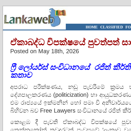
HOME
|
CLASSIFIED
|
FO
ඒකාබද්ධ විපක්ෂයේ පුවත්පත් ස
Posted on May 18th, 2026
ෆ්‍රී ලෝයර්ස් සංවිධානයේ
රජිත් කීර්
කතාව
අපරාධ පරීක්ෂණය, නඩු පැවරීමේ ක්‍රමය හ
දේශපාලකරණය (politicization) හා ආයුධකරණය
එම රාජ්‍යයේ ඉක්මනින් හෝ පමා වී අනිවාර
බිහිවන බව Free Lawyers සංවිධානයේ රජිත් 
කොළඹ දී පැවති ඒකාබද්ධ විපක්ෂයේ පුවත
තෙන්නකෝන් තවදුරටත් පැවසූවේ ‘ලංකාව වග