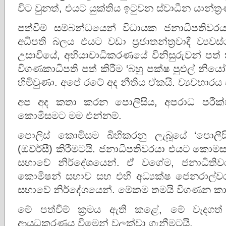
විට වුනත්, එයට යුක්තිය ඉටුවන ස්වාධීන යාන්ත්
පත්වීම් සම්බන්ධයෙන් විධායක ජනාධිපතිවරය
අධිපති බලය එයට වඩා ප්‍රජාතන්ත්‍රවාදී ව්‍යවස්
උසාවියේ, අභියාචාධිකරණයේ විනිසුරුවන් පත් කි
විගණකාධිපති පත් කිරීම ‘බහු පක්ෂ පුළුල් නිය
හිමිවුණා. අපේ රටේ අද නීතිය ඒකයි. ව්‍යවහාරය
අප අද කතා කරන පොලීසිය, අපරාධ පරීක්ෂ
කොමිසමට මම එන්නම්.
පොලිස් කොමිසම බිහිකරනු ලැබූයේ ‘පොලීසි
(ඔව්ර්සී) කිරීමටයි. ජනාධිපතිවරයා එයට කොමසා
සභාවේ නිර්දේශයෙන්. ඒ වගේම, ජනාධිතිවර
කොමිෂන් සභාව සහ එහි අධ්‍යක්ෂ ජෙනරාල්වරය
සභාවේ නිර්දේශයෙන්. මේකම තමයි විගණන කාර
මේ පත්වීම් ක්‍රමය ඇති කළේ, මේ වැද
ආයුධකරණය වීමෙන් වලක්වා ගැනීමටයි.