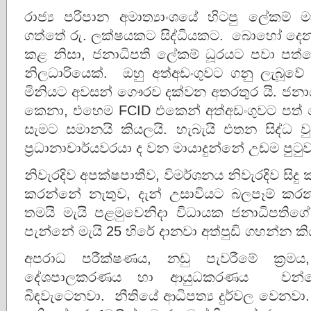
රාජ්‍ය පරිපාන අමාත්‍යාංශයේ හිටපු ලේකම් 
ගත්තේ රු. ලක්ෂයකට සිද්ධියකට. බොහෝ දෙනා
කළ නිසා, ජනාධිපති ලේකම් ධූරයට පවා පත්වෙය
නිලධාරියෙක්. ඔහු අත්අඩංගුවට ගනු ලැබූවේ 
මිනියට අවසන් ගෞරව දක්වන අතරතුර යි. ජනා
කෙනා, එහෙම FCID එකෙන් අත්අඩංගුවට පත්
සැමට සමානයි කියලයි. හැබැයි එතන සිද්ධ 
ප්‍රධානාචාර්යවරයා ද වන මායාදුන්නේ උඩම පු
නිවැරදිව අපක්ෂපාතීව, විමර්ශනය නිවැරදිව ස
කරන්නේ නැතුව, දැන් උසාවියට බලපෑම් කර
තමයි මැයි පළමුවෙනිදා විධායක ජනාධිපතිග
පැන්නේ මැයි 25 හිරේ දානවා අත්පුඩි ගහන්න කි
අපරාධ පරීක්ෂණය, නඩු පැවරීමේ ක්‍රමය
දේශපාලකරණය හා ආයුධකරණය වන්නේ
බිඳවැටෙනවා. නීතියේ ආධිපත්‍ය දුර්වල වෙනවා. 17