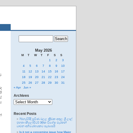
May 2026
M
T
W
T
F
S
S
1
2
3
4
5
6
7
8
9
10
11
12
13
14
15
16
17
ම
18
19
20
21
22
23
24
25
26
27
28
29
30
31
ද
« Apr
Jun »
ි
Archives
ේ
Archives
ය
Recent Posts
්
71හැවිරිදි ප්‍රවීණ මලල ක්‍රීඩක අතුල ශ්‍රී ලාල්
මහතා කිලෝමීටර් 30ක විශේෂ මැරතන්
ධාවන අභියෝගයකට සැරසෙයි
Is it not a concerning issue how Major