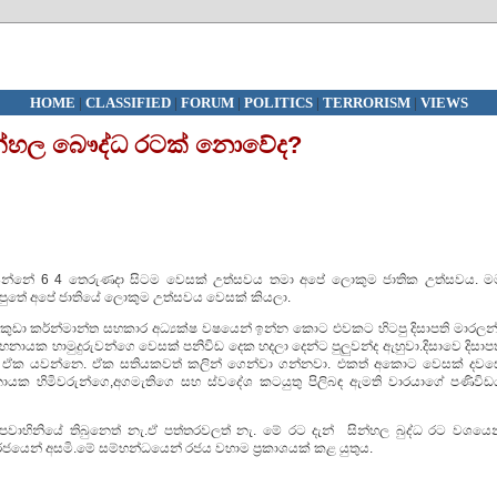
HOME
|
CLASSIFIED
|
FORUM
|
POLITICS
|
TERRORISM
|
VIEWS
 සින්හල බෞද්ධ රටක් නොවේද?
 කියන්නේ 6 4 තෙරුණදා සිටම වෙසක් උත්සවය තමා අපේ ලොකුම ජාතික උත්සවය. ම
 පුතේ අපේ ජාතියේ ලොකුම උත්සවය වෙසක් කියලා.
ඩා කර්න්මාන්ත සහකාර අධ්‍යක්ෂ වෂයෙන් ඉන්න කොට එවකට හිටපු දිසාපති මාරලන්
ායක හාමුදුරුවන්ගෙ වෙසක් පනිවිඩ දෙක හදලා දෙන්ට පුලුවන්ද ඇහුවා.දිසාවෙ දිසාපත
යට ඒක යවන්නෙ. ඒක සතියකවත් කලින් ගෙන්වා ගන්නවා. එකත් අකොට වෙසක් දවස
ායක හිමිවරුන්ගෙ,අගමැතිගෙ සහ ස්වදේශ කටයුතු පිලිබඳ ඇමති වාරයාගේ පණිවිඩ
පවාහිනියේ තිබුනෙත් නැ.ඒ පත්තරවලත් නැ. මේ රට දැන් සින්හල බුද්ධ රට වශයෙන
රජයෙන් අසමි.මේ සම්භන්ධයෙන් රජය වහාම ප්‍රකාශයක් කළ යුතුය.