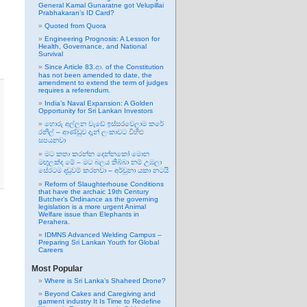
General Kamal Gunaratne got Velupillai
Prabhakaran’s ID Card?
Quoted from Quora
Engineering Prognosis: A Lesson for
Health, Governance, and National
Survival
Since Article 83.ආ. of the Constitution
has not been amended to date, the
amendment to extend the term of judges
requires a referendum.
India’s Naval Expansion: A Golden
Opportunity for Sri Lankan Investors
හොරු අල්ලන වැඩේ ඉස්සරවෙලාම කරේ
රනිල් – ආණ්ඩුව දැන් ලංකාවට විහිළු
සපයනවා
මට කතා කරන්න දෙන්නකෝ මොන
මඟුලක්ද මේ – මට බලය තිබ්බා නම් උඹලා
සේරටම දඬුවම් කරනවා – අර්චුනා යකා නටයි
Reform of Slaughterhouse Conditions
that have the archaic 19th Century
Butcher’s Ordinance as the governing
legislation is a more urgent Animal
Welfare issue than Elephants in
Perahera.
IDMNS Advanced Welding Campus –
Preparing Sri Lankan Youth for Global
Careers
Most Popular
Where is Sri Lanka’s Shaheed Drone?
Beyond Cakes and Caregiving and
garment industry It Is Time to Redefine