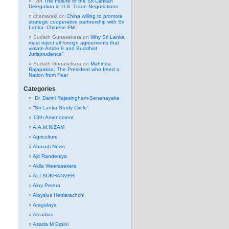
.
on
The Failure of the Sri Lankan
Delegation in U.S. Trade Negotiations
chamarakl
on
China willing to promote
strategic cooperative partnership with Sri
Lanka: Chinese FM
Sudath Gunasekara
on
Why Sri Lanka
must reject all foreign agreements that
violate Article 9 and Buddhist
Jurisprudence”
Sudath Gunasekara
on
Mahinda
Rajapaksa: The President who freed a
Nation from Fear
Categories
Dr. Darini Rajasingham-Senanayake
“Sri Lanka Study Circle”
13th Amendment
A.A.M.NIZAM
Agriculture
Ahmadi News
Ajit Randeniya
Akila Weerasekera
ALI SUKHANVER
Aloy Perera
Aloysius Hettiarachchi
Aragalaya
Arcadius
Asada M Erpini