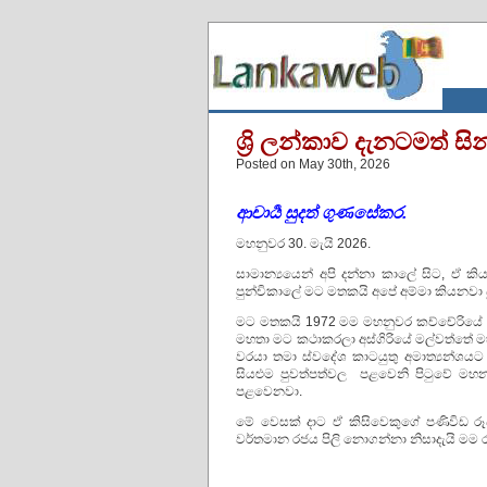
ශ්‍රි ලන්කාව දැනටමත්
Posted on May 30th, 2026
ආචාර්‍ය සුදත් ගුණසේකර.
මහනුවර 30. මැයි 2026.
සාමාන්‍යයෙන් අපි දන්නා කාලේ සිට, ඒ
පුන්චිකාලේ මට මතකයි අපේ අම්මා කියනවා
මට මතකයි 1972 මම මහනුවර කච්චේරියේ කු
මහතා මට කථාකරලා අස්ගිරියේ මල්වත්තේ මහන
වරයා තමා ස්වදේශ කාටයුතු අමාත්‍යන්ශ
සියළුම පුවත්පත්වල පළවෙනි පිටුවේ මහන
පළවෙනවා.
මේ වෙසක් දාට ඒ කිසිවෙකුගේ පණිවිඩ රූ
වර්තමාන රජය පිලි නොගන්නා නිසාදැයි මම 