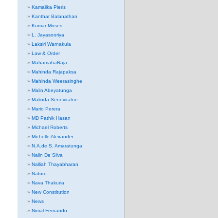
Kamalika Pieris
Kanthar Balanathan
Kumar Moses
L. Jayasooriya
Laksiri Warnakula
Law & Order
MahamahaRaja
Mahinda Rajapaksa
Mahinda Weerasinghe
Malin Abeyatunga
Malinda Seneviratne
Mario Perera
MD Pathik Hasan
Michael Roberts
Michelle Alexander
N.A.de S. Amaratunga
Nalin De Silva
Nalliah Thayabharan
Nature
Nava Thakuria
New Constitution
News
Nimal Fernando