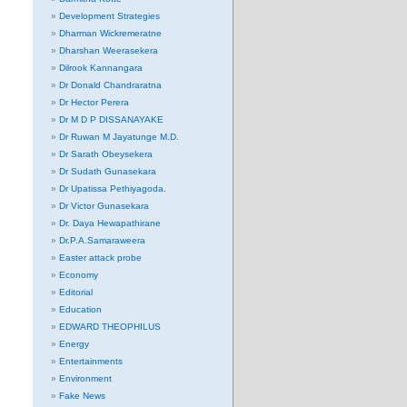
Development Strategies
Dharman Wickremeratne
Dharshan Weerasekera
Dilrook Kannangara
Dr Donald Chandraratna
Dr Hector Perera
Dr M D P DISSANAYAKE
Dr Ruwan M Jayatunge M.D.
Dr Sarath Obeysekera
Dr Sudath Gunasekara
Dr Upatissa Pethiyagoda.
Dr Victor Gunasekara
Dr. Daya Hewapathirane
Dr.P.A.Samaraweera
Easter attack probe
Economy
Editorial
Education
EDWARD THEOPHILUS
Energy
Entertainments
Environment
Fake News