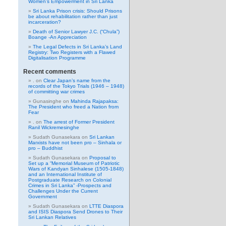
Women’s Empowerment in Sri Lanka
Sri Lanka Prison crisis: Should Prisons
be about rehabilitation rather than just
incarceration?
Death of Senior Lawyer J.C. (“Chula”)
Boange -An Appreciation
The Legal Defects in Sri Lanka’s Land
Registry: Two Registers with a Flawed
Digitalisation Programme
Recent comments
.
on
Clear Japan’s name from the
records of the Tokyo Trials (1946 – 1948)
of committing war crimes
Gunasinghe
on
Mahinda Rajapaksa:
The President who freed a Nation from
Fear
.
on
The arrest of Former President
Ranil Wickremesinghe
Sudath Gunasekara
on
Sri Lankan
Marxists have not been pro – Sinhala or
pro – Buddhist
Sudath Gunasekara
on
Proposal to
Set up a “Memorial Museum of Patriotic
Wars of Kandyan Sinhalese (1505-1848)
and an International Institute of
Postgraduate Research on Colonial
Crimes in Sri Lanka” -Prospects and
Challenges Under the Current
Government
Sudath Gunasekara
on
LTTE Diaspora
and ISIS Diaspora Send Drones to Their
Sri Lankan Relatives