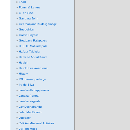
Food
Forum & Letters
G. de Silva
Gandara John
Geethanjana Kudaligamage
Geopolitics
Gomin Dayasri
Gotabaya Rajapaksa
H. L. D. Mahindapala
Hafizur Talukdar
Hameed Abdul Karim
Health
Herold Leelawardena
History
IMF bailout package
Ira de Silva
Janaka Alahapperuma
Janaka Perera
Janaka Yagirala
Jay Deshabandu
John MacKinnon
Judiciary
JVP Anti-National Activities
JVP promises