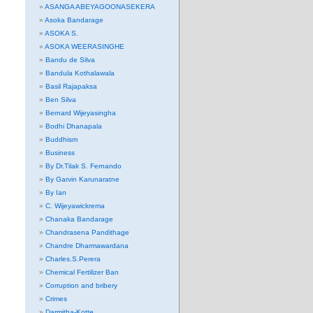
ASANGA ABEYAGOONASEKERA
Asoka Bandarage
ASOKA S.
ASOKA WEERASINGHE
Bandu de Silva
Bandula Kothalawala
Basil Rajapaksa
Ben Silva
Bernard Wijeyasingha
Bodhi Dhanapala
Buddhism
Business
By Dr.Tilak S. Fernando
By Garvin Karunaratne
By Ian
C. Wijeyawickrema
Chanaka Bandarage
Chandrasena Pandithage
Chandre Dharmawardana
Charles.S.Perera
Chemical Fertilizer Ban
Corruption and bribery
Crimes
Darmitha-Kotte