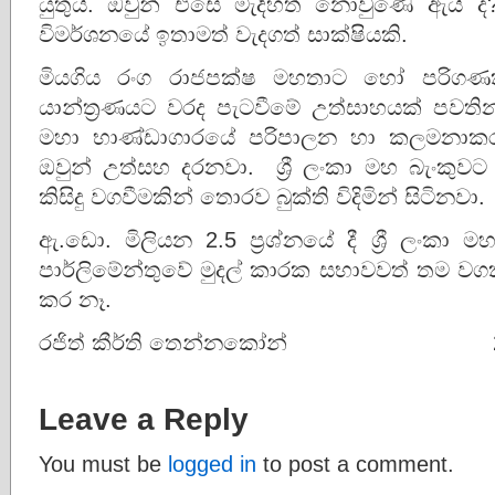
යුතුයි. ඔවුන් එසේ මැදිහත් නොවුණේ ඇයි
විමර්ශනයේ ඉතාමත් වැදගත් සාක්ෂියකි.
මියගිය රංග රාජපක්ෂ මහතාට හෝ පරිග
යාන්ත්‍රණයට වරද පැටවීමේ උත්සාහයක් පවතින
මහා භාණ්ඩාගාරයේ පරිපාලන හා කලමනාක
ඔවුන් උත්සහ දරනවා. ශ්‍රී ලංකා මහ බැංකුවට
කිසිදු වගවීමකින් තොරව බුක්ති විදිමින් සිටි
ඇ.ඩො. මිලියන 2.5 ප්‍රශ්නයේ දී ශ්‍රී ලංකා ම
පාර්ලිමේන්තුවේ මුදල් කාරක සභාවවත් තම වගකීම
කර නෑ.
රජිත් කීර්ති තෙන්නකෝන් 2026
Leave a Reply
You must be
logged in
to post a comment.