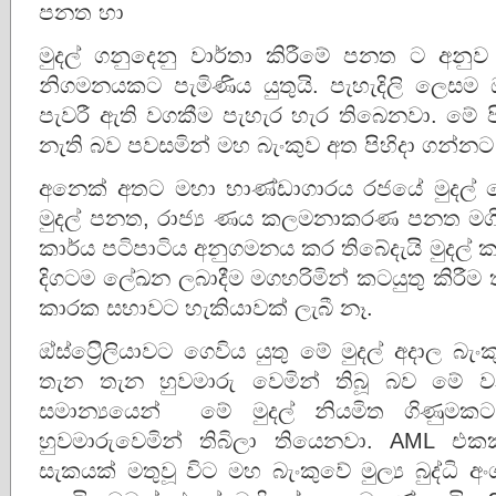
පනත හා
මුදල් ගනුදෙනු වාර්තා කිරීමේ පනත ට අනුව 
නිගමනයකට පැමිණිය යුතුයි. පැහැදිලි ලෙසම
පැවරී ඇති වගකීම පැහැර හැර තිබෙනවා. මේ 
නැති බව පවසමින් මහ බැංකුව අත පිහිදා ගන්න
අනෙක් අතට මහා භාණ්ඩාගාරය රජයේ මුදල් රෙග
මුදල් පනත, රාජ්‍ය ණය කලමනාකරණ පනත මගි
කාර්ය පටිපාටිය අනුගමනය කර තිබේදැයි මුදල් කම
දිගටම ලේඛන ලබාදීම මගහරිමින් කටයුතු කිරීම ත
කාරක සභාවට හැකියාවක් ලැබී නෑ.
ඔ්ස්ට්‍රෙිලියාවට ගෙවිය යුතු මේ මුදල් අදාල බැ
තැන තැන හුවමාරු වෙමින් තිබූ බව මේ 
සමාන්‍යයෙන් මේ මුදල් නියමිත ගිණුම
හුවමාරුවෙමින් තිබිලා තියෙනවා. AML එකක් 
සැකයක් මතුවූ විට මහ බැංකුවේ මුල්‍ය බුද්ධි අ