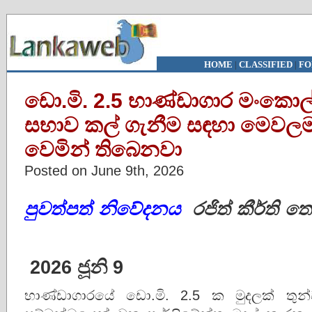
HOME
|
CLASSIFIED
|
FO
ඩො.මි. 2.5 භාණ්ඩාගාර මංකොල
සභාව කල් ගැනීම සඳහා මෙවලම
වෙමින් තිබෙනවා
Posted on June 9th, 2026
පුවත්පත් නිවේදනය
රජිත් කීර්ත
2026 ජූනි 9
භාණ්ඩාගාරයේ ඩො.මි. 2.5 ක මුදලක් තුන