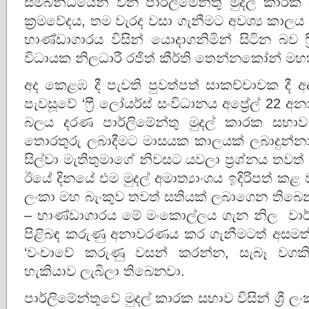
සම්බන්ධයෙන් වන පාර්ලිමේන්තු මුදල් කාරක 
ක්‍රමවේදය, තම වැරද වසා ගැනීමට අවශ්‍ය කාල
භාණ්ඩාගාරය විසින් යොදාගනිමින් සිටින බව ෆ්‍
විධායක නිලධාරී රජිත් කීර්ති තෙන්නකෝන් මහ
අද කෙළඹ දී පැවති පුවත්පත් සාකච්චාවක දී 
පැවසූවේ ‘ෆ්‍රී ලෝයර්ස් සංවිධානය අප්‍රේල් 22 
බලය දරණ පාර්ලිමේන්තු මුදල් කාරක සභාව ම
තොරතුරු ලබාදීමට මාසයක කාලයක් ලබාදුන්නා
සිල්වා මැතිතුමාගේ නිවසට යවලා ප්‍රශ්නය තවත්
ඊයේ දිනයේ එම මුදල් අමාත්‍යාංශය ඉදිරිපත් කළ වා
ලංකා මහ බැංකුව තවත් සතියක් ලබාගෙන තිබෙන
– භාණ්ඩාගාරය මේ මංකොල්ලය ගැන නිල වාර්
පිළිබඳ කරුණු අනාවරණය කර ගැනීමටත් අසමත් 
‘වංචාවේ කරුණු වසන් කරන්න, සැබෑ වගකි
හැකියාව ලැබිලා තිබෙනවා.
පාර්ලිමේන්තුවේ මුදල් කාරක සභාව විසින් ශ්‍රී ල