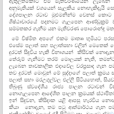
ඇතුලත්කොට එම මැතිවරණයෙන් ලැබෙන ප
අනුමැතියක් වශයෙන් සැලකිය නොහැකිදැයි සො
දේශපාලන රටාව මුළුමනින්ම වෙනස් කො
ශිෂ්ඨාචාරයේ පදනමට ගැලපෙන ආණ්ඩුක්‍රම් 
සම්මතකර ගැනීම යන මැතිවරණ පොරොන්දු මත 
මේ විෂ්මිත අපගේ එකම මාතෲ භුමියට පරසතුර
එසේම පලාත් සහ පලාත්සභා වලින් මෙතෙක් මේ
දුරටත් සිදුවිය හැකි විනාශයන් කිසිවක් නො
තේරුම් ගැනීමට තරම් මොලයක් නැති, තමන
ලැබෙන තාවකාලික එදාවේල වරප්‍රසාද ගැන පම
තව දුරටත් මොවුන් මේ සුද්දාගේ පලාත් ක්‍රම
පලාත් සභා මරඋගුල්වල එල්ලී සිටියහොත්, සිය
තිබුණු ස්වදේශීය රාජ්‍ය පාලන රටාවන් ව
නොගැලපෙන ආදේශිත පාලන ක්‍රමයක් ස්ථාපිත
ඉන් සිදුවන, කිසිදාක යළි ආපසු හැරවිය න
කියා නොදැන, තම පටු ආත්මාර්ථය ගැන පමණ
ජාතිද්‍රෝහීව බලයේ රැඳී සිටීමට හා බලයට ඒම
ට