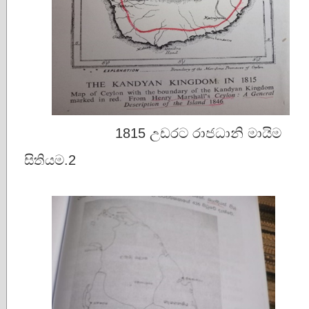
1815 උඩරට රාජධානි
සිත