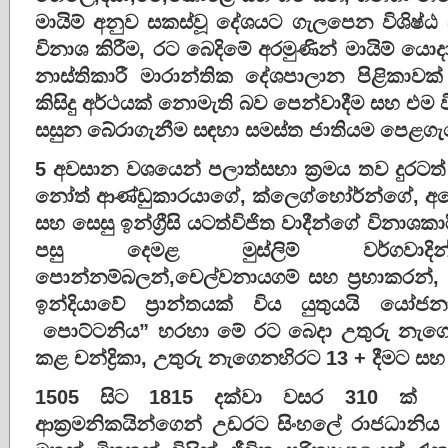
මායිම්
අනුව
සකස්වූ
දේශයට
ගැලපෙන
විශිෂ්ඨ
විනාශ
කිරීම,
රට
බෙදිමේ
අරමුණින්
මායිම්
යොද
නාස්තිකාරී
මාරාන්තික දේශපාලාන පිළිකාවක්
කිසිදු
අර්ථයක්
නොමැති
බව
පෙන්වාදීම
සහ
එම
සසුන
බේරාගැනීම
සඳහා
සමස්ත
ජාතියම
පෙළග
5
අවසාන
වශයෙන්
පලාත්සභා
ක්‍රමය
තව
දුරටත්
නෝත්
ආණ්ඩුකාරයාගේ
,
ක්ලෙග්හෝර්න්ගේ
,
අම
සහ
සෙසු
ඉන්ග්‍රීසි
යටත්විජිත
වාදීන්ගේ
විනාශකාර
පසු
දෙමළ
මුස්ලිම්
වර්ගවාදින
පොන්නම්බලන්
,
චෙල්වනායගම්
සහ
ප්‍රභාකරන්
,
ඉන්දියාවේ
ප්‍රාන්තයක්
විය
යුතුයයි
යෝජන
පොට්ටනිය
”
හරහා
මේ
රට
බෙදා
උතුරු
නැගෙ
කළ
චන්ද්‍රිකා
,
උතුරු
නැගෙනහිරට
13 +
දීමට
සහ
1505
සිට
1815
දක්වා
වසර
310
ක්
ආක්‍රමනිකයින්ගෙන්
උඩරට
සිංහලේ
රාජධානිය