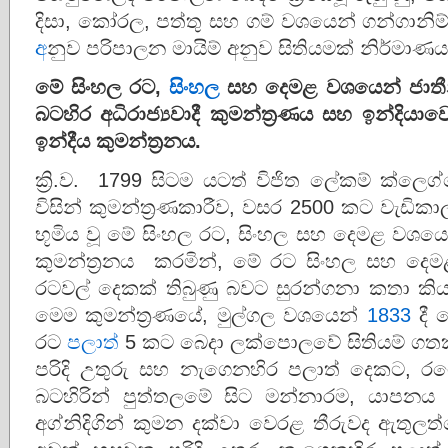
දිසා, කෝරල, පත්තු සහ ගම් වශයෙන් ගන්ගාන
අ
නුව පරිපාලන මායිම් අනුව සිතියමක් නිර්ම
මේ
සිංහල
රට
,
සිංහල
සහ
දෙමළ
වශයෙන්
ජාතී
බටහිර
අධිරාජ්‍යවාදී
කුමන්ත්‍රණය
සහ
ඉන්දියාව
ඉන්දීය
කුමන්ත්‍රනය
.
ක්‍රි.ව. 1799 සිටම යටත් විජිත ලේකම් ක්ලෙග්හ
විසින් කුමන්ත්‍රණකාරීව, වසර 2500 කට වැඩ
භූමිය වූ මේ සිංහල රට, සිංහල සහ දෙමළ වශය
කුමන්ත්‍රනය කරමින්, මේ රට සිංහල සහ දෙ
රටවල් දෙකක් තිබුණු බවට සුරන්ගනා කතා කියම
මෙම කුමන්ත්‍රණයේ, මුල්ගල වශයෙන්
1833
දී
රට
පලාත්
5 කට බෙදා ලක්පොලවේ සිතියම් ගතක
පරිදි උතුරු සහ නැගෙනහිර පලාත් දෙකට, රට
බටහිරින් පුත්තලමේ සිට මන්නාරම, යාපනය 
අග්නිදිගින් කුමන දක්වා වෙරළ තීරුවද ඇතුල