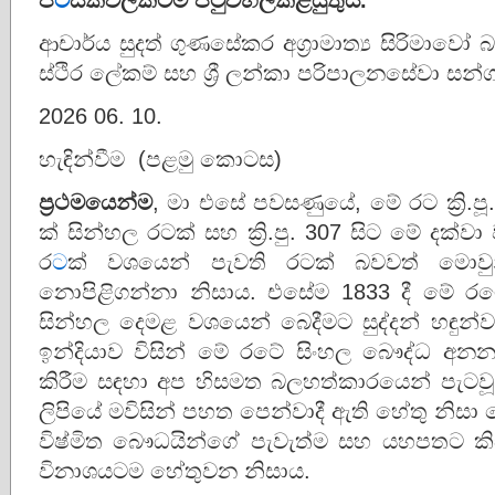
ආචාර්ය සුදත් ගුණසේකර අග්‍රාමාත්‍ය සිරිමාව
ස්ථිර ලේකම් සහ ශ්‍රී ලන්කා පරිපාලනසේවා සන
2026 06. 10.
හැඳින්වීම (පළමු කොටස)
ප්‍රථමයෙන්ම
, මා එසේ පවසණුයේ, මේ රට ක්‍රි.ප
ක් සින්හල රටක් සහ ක්‍රි.පු. 307 සිට මේ දක්
ර
ට
ක් වශයෙන් පැවති රටක් බවවත් මොවු
නොපිළිගන්නා නිසාය. එසේම 1833 දී මේ රට
සින්හල දෙමළ වශයෙන් බෙදීමට සුද්දන් හඳුන්ව
ඉන්දියාව විසින් මේ රටේ සිංහල බෞද්ධ අනන්
කිරීම සඳහා අප හිසමත බලහත්කාරයෙන් පැටව
ලිපියේ මවිසින් පහත පෙන්වාදී ඇති හේතු නිසා ම
විෂ්මිත බෞධයින්ගේ පැවැත්ම සහ යහපතට 
විනාශයටම හේතුවන නිසාය.