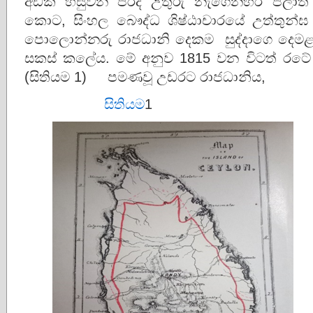
අඩක් හසුවන පරිදි උතුරු නැගෙනහිර පලාත
කොට, සිංහල බෞද්ධ ශිෂ්ඨාචාරයේ උත්තුන්
පොලොන්නරු රාජධානි දෙකම සුද්දාගෙ දෙමළ 
සකස් කලේය. මේ අනුව 1815 වන විටත් රටේ මු
(සිතියම 1) පමණවූ උඩරට රාජධානිය,
සිතියම
1