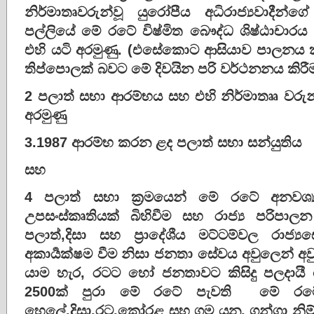
නිර්මාතෘවරුන්වූ
යුරෝපීය
අධිරාජ්‍යවාදීන්ගේ
පල්ලියේ
මේ
රටේ
විෂ්මිත
බෞද්ධ
ශිෂ්ඨාචාරය
එහි
යටි
අරමුණු
. (
එසේකොට
ආසියාව
පාලනය
තිප්පොලක්
බවට
මේ
දිවයින
පරි
වර්ථනනය
කිරී
2
පලාත්
සභා
ආරම්භය
සහ
එහි
නිර්මාතෲ
වරුන
අරමුණු
3.1987
ආරම්භ
කරන
ළද
පලාත්
සභා
සන්යුතිය
සහ
4
පලාත්
සභා
ක්‍රමයෙන්
මේ
රටේ
අනවශ්‍
උපසංස්කෘතියක්
බිහිවීම
සහ
රාජ්‍ය
පරිපාලන
පලාත්
,
දිසා
සහ
ප්‍රාදේශීය
මට්ටම්වල
රාජ්‍ය
අකාර්‍යක්ෂම
වීම
නිසා
ජනතා
සේවය
අවුලෙන්
අව
යාම
හැර
,
රටට
හෝ
ජනතාවට
කිසිදු
පලදායී
2500
ක්
පුරා
මේ
රටේ
පැවති
මේ
රට
හෙලේ
,
දිසා
,
රට
,
කෝරළ
සහ
ගම
යන
,
ගන්ගා
නිම