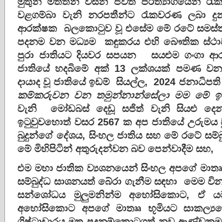
මුතුන්
මිතතන්
විසින්
ජීවිත
පරිත්‍යාගයෙන්
රැක
වළගම්බා
වැනි
නරපතීන්ට
රැකවරණ
ලබා
දු
ආරක්ෂක
බලකොටුව
වූ
එසේම
මේ
රටේ
සමස්
පදනම
වන මධ්‍යම කඳුකරය එහි බෞතික ස්ථ
පුරා ජාතියට
දියවර
සපයන
සයළුම
ගංගා
ආ
ජාතියේ
හදබිමේ
අක්
13
ලක්ශයක්
පමණ
ව
දායාද
වූ
ජාතියේ
ඉඩම්
සියල්ල
, 2024
ජනාධිපති
කම්කරුවන
වන
තමුන්නාන්සේලා
මම
මේ
ඉ
වැනි
මෝඩබස්
දෙඩූ
සජිත්
වැනි
සියළු
දෙ
ඉටුවුවහොත්
වසර
2567
ක
අප
ජාතියේ
උරුමය
බුදුන්ගේ
දේශය
,
සිංහල
ජාතිය
සහ
මේ
රටේ
සම්බ
මේ
මිහිපිටින්
අතුරුදන්වන
බව
පෙන්වාදීම
සහ,
එම
මහා
ජාතික
ව්‍යශනයෙන්
සිංහල
අපගේ
මාත
සම්බුද්ධ
සාශනයත්
බේරා
ගැනීම
සඳහා
මෙම
වි
සන්ශෝධය
මුලුමනින්ම
අහෝසිකොට
,
ඒ
ය
අහෝසිකොට
අපගේ
මාතෲ
භූමියට
සාකල්‍ය
ශිෂ්ටාචාරය
මත
පදනම්කොටගත්
නව
ආණ්ඩුක්‍රම