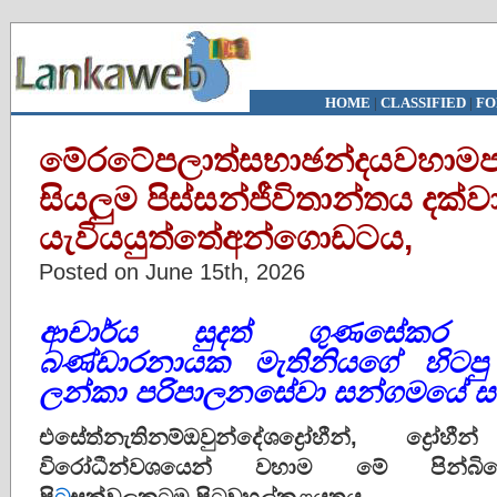
HOME
|
CLASSIFIED
|
FO
මේරටේපලාත්සභාඡන්දයවහාම
සියලුම පිස්සන්ජීවිතාන්තය දක්ව
යැවියයුත්තේඅන්ගොඩටය,
Posted on June 15th, 2026
ආචාර්ය සුදත් ගුණසේකර අග්‍
බණ්ඩාරනායක මැතිනියගේ හිටපු ස
ලන්කා පරිපාලනසේවා සන්ගමයේ සභ
එසේත්
නැතිනම්
ඔවුන්
දේශද්‍රෝහීන්
,
ද්‍රෝහ
විරෝධීන්
වශයෙන්
වහාම
මේ
පින්
බි
පි
ට
සක්වලකටම
පිටුවහල්
කළ
යුතුය
.