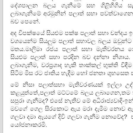
දේශපාලන බලය ගැනීමේ සහ ගිළිහීගිය සැපස
ලබාගැනිමේ අරමුනින් පලාත් සභා පවත්වාගෙන
බව පෙනේ.
අද විපක්ෂයේ සියළුම පක්ෂ පලාත් සභා චන්දය
වශයෙන්ම සියලුම පලාත් සභාවල බලය ඔවුන
මතය.මාලිමා රජය පලාත් සභා මැතිවරනය 
සියළුම පලාත් සභා පරදින බව දන්නා නිශාය
ලබාගැනීම, වරප්‍රශාද හැකි තාක්කල් භුක්ති වි
සිටීම මිස රට ජාතිය හැදීම හෝ ජනතා ශුභසෙත
මේ නිසා පලාත්සභා මැතිවරණයක් ඉල්ලා 
කළයුත්තේ,පලාත් මට්ටමේ බලය ලබාගෙන,තම
සපුරා ගැනීමද? එසේ නැතිව මේ අධිරාජ්‍යවාදි-
මවගේ ගෙල සිරකොට ඇය මරා දැමීම නොව ඇ
ගලවා දමා ඇයගේ දිවි ගලවා ගැනීම නොවේද? 
යෝජනාකරමි.