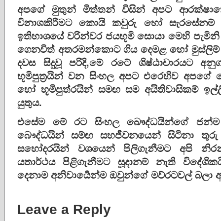
අපගේ මුතුන් මිත්තන් විසින් අපට ආරක්ෂ
විනාශකිරීමට කොයි කවුරු හෝ සැරසේනම්
ඉතිහාශයේ වරින්වර ජයභූමි සොයා මෙහි පැමිනි 
ගෙනවිත් අතරමන්කොට ගිය දෙමළ හෝ මුස්ලිම
දවස සිදුවූ පරිදි,මේ රටේ ශිෂ්ඨාචාරයට අන
භූමිපුත්‍රයින් වන සිංහල අපට එරෙහිව අපග
හෝ භූමිපුත්රයින් සමඟ සම අයිතිවාසිකම් ඉ
යුතුය.
එසේම මේ රට සිංහල බෞද්ධයින්ගේ ජන්ම
බෞද්ධයින් සම්ඟ සහජීවනයෙන් සිටිනා තුර
සහෝදරයින් වශයෙන් පිලිගැනීමට අපි නිරන
යතාර්ථය පිළිගැනීමට සූදානම් නැති විදේශිකය
දෙනාම අනිවාර්‍යෙන්ම ඔවුන්ගේ මව්රටවල් බලා ආ
Leave a Reply