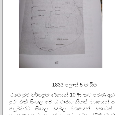
1833 පලාත් 5 මායිම්
රටේ මුළු වර්ගප්‍රමාණයෙන් 10 % කට පමණ 
පුරා එක් සිංහල බෞධ රාජධානියක් වශයෙන් ප
පළමුවරට සිංහල දෙමල වශයෙන් කොටස