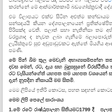
කරන්නේ මේ ආත්මාර්තකාමී බඩගෝස්ත්‍රවාදී දේ
එම විලාපයට එක්ව සිටින අළුත්ම කන්ඩායම 
සන්සදයයි කියන දේශපාලනයෙන් ප්‍රතික්ෂේප
පිරිසක්ද වෙති. පලාත් සභා නැතිනිසා තම අහි
වරප්‍රශාද ද නැවත ලබා ගැනීමේ බලාපොරුත
ලැයිස්තුවේ සුළු අඩුපාඩුවකට ඇත්තේ මියගිය ආ
පමණි.
මේ
පින්
බිම
තුල
මෙවැනි
අභාග්‍යසම්පන්න
තත
දවස
මෙන්
,
රට,
දැය
සහ
බුදුසසුනේ
චිරස්ථිතිය
රට
වැසියන්ගේත්
යහපත
තම
යහපත
වශයෙන්
දැන්
නූපදින
නිසායයි
මම
සිතමි
.
මෙම ලිපියේ ඉතිරි කොටස, පහත සඳහන් කොටස් 
මෙම
ලිපි පෙලේ සාරාංශය
1.
මේ
රටේ
රාෂ්ඨ්‍රපාලන
සිතියමට1799 දී
පලාත