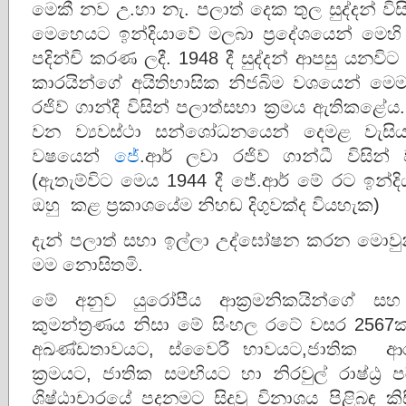
මෙකී නව උ.හා නැ. පලාත් දෙක තුල සුද්දන් විස
මෙහෙයට ඉන්දියාවේ මලබා ප්‍රදේශයෙන් මෙහි
පදින්චි කරණ ලදී. 1948 දී සුද්දන් ආපසු යන
කාරයින්ගේ අයිතිහාසික නිජබිම වශයෙන් මෙම 
රජිව් ගාන්දී විසින් පලාත්සභා ක්‍රමය ඇතිකළේ
වන ව්‍යවස්ථා සන්ශෝධනයෙන් දෙමළ වැසියන
වෂයෙන්
ජේ
.ආර් ලවා රජිව් ගාන්ධී විසින්
(ඇතැම්විට මෙය 1944 දී ජේ.ආර් මේ රට ඉන්දි
ඔහු කළ ප්‍රකාශයේම නිහඬ දිගුවක්ද වියහැක)
දැන් පලාත් සභා ඉල්ලා උද්ඝෝෂන කරන මොවුන්
මම නොසිතමි.
මේ අනුව යුරෝපීය ආක්‍රමනිකයින්ගේ සහ
කුමන්ත්‍රණය නිසා මේ සිංහල රටේ වසර 256
අඛණ්ඩතාවයට, ස්වෛරී භාවයට,ජාතික ආරක
ක්‍රමයට, ජාතික සමඟියට හා නිරවුල් රාෂ්ඨ්
ශිෂ්ඨාචාරයේ පදනමට සිදුවූ විනාශය පිළිබඳ