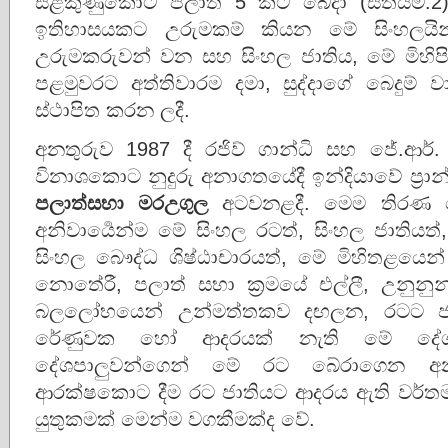
සළකුණුකොට පලාත් 5 කට බෙදා (සිතියම.2) 
ඉතිහාසයකට උරුමකම් කියන මේ සිංහලයි
උරුමකරුවන් වන සහ සිංහල ජාතිය, මේ මිහිපිට
පළමුවරට අත්තිවාරම දමා, සුද්දාගේ බෙදුම් 
ස්ථාපිත කරන ලදී.
අනතුරුව 1987 දී රජිව් ගාන්ධි සහ ජේ.ආර
විනාශකොට නුදුරු අනාගතයේදී ඉන්දියාවේ ප්‍ර
පලාත්සභා
මරඋගුල
අටවනළදී. මෙම තිරණ දෙක 
අනිවාර්‍යෙන්ම මේ සිංහල රටත්, සිංහල ජාතිය
සිංහල බෞද්ධ ශිෂ්ඨාචාරයත්, මේ මිහිතළයෙ
නොතේරී, පලාත් සභා ක්‍රමයේ එල්ලී, උනුනු
බලලෝභයෙන් උන්මත්තකව දඟලන, රටට ජ
රේණුවක හෝ ආදරයක් නැති මේ දේශද්‍රෝහි,
දේශපාලුවන්ගෙන් මේ රට බේරාගෙන අ
ආරක්ෂකොට දීම රට ජාතියට ආදරය ඇති වර්තම
යුතුකමක් මෙන්ම වගකීමක්ද වේ.