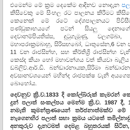
එමෙන්ම මේ ක්‍රම දෙකේම ආදිනව නොදැන
පල
කිසිවෙකු මේ සිංහල රට පාලනය කිරීමට කිසිසේ
කෙනෙක් මේ රටේ දේශපාලනයට පිවිසීම
පණ්ඩුකාභයගේ පටන් සියලු දෙනාගේ
දෙවානම්පියතිස්ස, දුටුගැමුණූ, වලගම්බ
මහාපරාක්‍රමබාහු, සිරිසඟබෝ, ධාතුසේන,6 වන පර
11 වන රාජසින්හ, සහ කීර්තිශ්‍රි රාජසින්හ 
කෙස්ද කියා හෝ මහාවන්ශය වත් කියවා බැලිය යු
ඩබ්ලිව්.ආර්.ඩී. බන්ඩාරනායක,සිරිමා බන්
අවසානවශයෙන් මහින්ද රාජපක්ෂ වැනි අයගෙන
බොහෝය.
දෙවනුව ක්‍රි.ව.1833 දි කෝල්බ්රූක් කැමරන් 
දුන් පලාත් සංකල්පය මෙන්ම ක්‍රි.ව. 1987 ද
නමැති කුමන්ත්‍රණයෙන් තර්ජනාත්මක්ව 
නැගෙනහිර පලාත් සභා ක්‍රමය යටතේ තමිල්න
අනතුරුව දැනටමත් දෙමළ බහුතරයක් සිටි