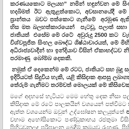
කරණයකොට මලයහ” නමින් හඳුන්වන මේ සිං
හදබිමත් ඊට ඇතුළත්කොට, අවසානයේදී මේ 
ප්‍රාන්තය බවට පත්කොට ගැනීමේ අරමුණ ඇති
හිස මත බලහත්කාරයෙන් පැටවූ, පලාත් සභා ක්
ජාතියත් එසේම මේ රටේ අවුරුදු 2500 කට වැඩි 
විශ්වපූජිත සිංහල බෞද්ධ ශිෂ්ඨාචාරයත්, මේ මිහි
අධිරාජ්‍යවාදීන් හා ඉන්දියාව විසින් ඒකාභද්
පරමාණු බෝම්බ දෙකකි.
නමුත් ඒ දෙකෙන්ම මේ රටට, ජාතියට සහ බුදු ස
ඉදිරියටත් සිදුවිය හැකි, යළි කිසිදාක ආපසු ල
තේරුම් ගැනීමට තරම්වත් මොලයක් මේ කිසිවෙ
මගේ අදහසේ හැටියට මෙම හේතු දෙක නිසා පල
කිසිදාක මේ රටේ පාලකයින් වශයෙන් පත්වීමට ක
ඇත්ත වශයෙන්ම ඔවුන් උද්ඝෝෂන කලයුත්තේ
ප
වහාම අහෝසිකොට පණ්ඩුකාභය රජතුමා විසින්
පිහිටුවනලද පරිපාලන බෙදීම් ක්‍රමයවූ රුහුණු, ප