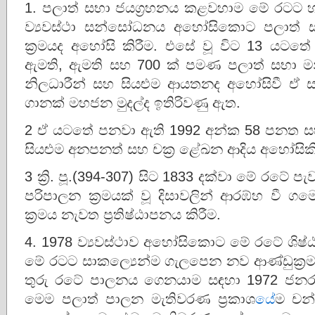
1. පලාත් සභා ජයග්‍රහනය කළවහාම මේ රටට හ
ව්‍යවස්ථා සන්සෝධනය අහෝසිකොට පලාත් සභා
ක්‍රමයද අහෝසි කිරීම. එසේ වූ විට 13 යටතේ 
ඇමති, ඇමති සහ 700 ක් පමණ පලාත් සභා ම
නිලධාරීන් සහ සියළුම ආයතනද අහෝසිවී ඒ ස
ගානක් මහජන මුදල්ද ඉතිරිවණු ඇත.
2 ඒ යටතේ පනවා ඇති 1992 අන්ක 58 පනත සහ ර
සියළුම අනපනත් සහ චක්‍ර ළේඛන ආදිය අහෝසිකි
3 ක්‍රි. පූ.(394-307) සිට 1833 දක්වා මේ රටේ ප
පරිපාලන ක්‍රමයක් වූ දිසාවලින් ආරඹ්හ වී 
ක්‍රමය නැවත ප්‍රතිෂ්ඨාපනය කිරීම.
4. 1978 ව්‍යවස්ථාව අහෝසිකොට මේ රටේ ශි
මේ රටට සාකල්‍යෙන්ම ගැලපෙන නව ආණ්ඩුක්‍රම
තුරු රටේ පාලනය ගෙනයාම සඳහා 1972 ජනරජ 
මෙම පලාත් පාලන මැතිවරණ ප්‍රකාශ
යේ
ම චන