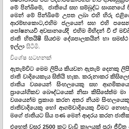
මේ
පින්බිමේ
,
ජාතියේ
සහ
සම්බුද්ධ
සාශනයේ
මෙන් මේ පින්බිමේ උපත ලබා එහි හිරු එළිය
ආරම්භකොට,එහිම ජලයෙන් සහ එහි පසෙන්
පෝෂනයවී අවසානයේදි එහිම මිහිදන් වී ඒ මව්
ජාති හිතයිෂී සියළුම දේශපාලකයින් හා සමස
ඉල්ලා
සිටීමි.
විශේෂ සටහනක්
ඇතැම්විට මෙම ලිපිය කියවන ඇතැම් දෙනකු ලිපි
ජාති වාදියෙකැය සිතියි හැක. කරුනාකර කිසි
ජාතිය වශයෙන් සිංහලයෙකු සහ ආගමිකයෙ
ප්‍රායෝගිකව බෞද්ධයෙක් නිසා කිසිසේත්ම 
වශයෙන්ම ප්‍රකාශ කරන අතර නියම සිංහලයෙක
ජාතිවාදියෙකු හෝ ආගම්වාදියෙකු වීමට නොහැ
මගේ ජාතියට සිය පණ මෙන් ආදරය කරන ජාතිකව
එහෙත් වසර 2500 කට වැඩි කාලයක් පුරා ජීවිත පරි