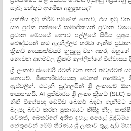
සැබෑ හේතුව ආගමික අනුග්‍රහයද?
යුක්තිය ඉටු කිරීම පමණක් නොව, එය ඉටු වන බ
සහ පූජක පක්ෂයේ සාමාජිකයන් ප්‍රධාන වශයෙන්
ප්‍රධාන මේසයේ නොව පල්ලියේ සිටිය යු
බෞද්ධයන් තම ඇදහිල්ලට හරවා ගැනීම ප්‍රධාන ක
ක්‍රිකට් නායකත්වයට නුසුදුසු වන අතර, ඔහුගේ වි
නොවන ආගම්වල ක්‍රිකට් ලෝලීන්ගේ විශ්වාසය 
ශ්‍රී ලංකාව ස්වෛරී රටක් වන අතර තවදුරටත් යට
නොවේ. මිෂනාරිවරයෙකු වෙනත් ආගම්වල මි
ඇස්වලින්. එවැනි පුද්ගලයින් ශ්‍රී ලංකාවේ ඕ
භයානකයි. AI ප්‍රතිචාරය ශ්‍රී ලංකා ක්‍රිකට් (SLC)
නීති විශේෂඥ ඩේවිඩ් බෙකර් බඳවා ගැනීමට 
බලපෑ බවට කරන ප්‍රකාශයට කිසිදු නිල සාක
වෙතත්, බෙකර්ගේ අතීත ඉහළ පෙළේ බුද්ධිමය
හේතුවෙන් මෙම තීරණය ශ්‍රී ලංකාව තුළ දැඩි