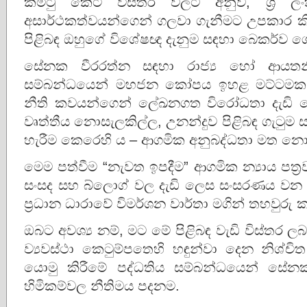
කමිටු කෙටි විස්තර වලට අනුව, ශ්‍රී ලංක
අසාර්ථකත්වයන්ගෙන් ගලවා ගැනීමට උපකාර කිරී
පිළිබඳ ඔහුගේ විශේෂඥ දැනුම සඳහා බෙකර්ව ගෙන 
සේනක වීරරත්න සඳහා රාජ්‍ය හෝ ආයතනි
සම්බන්ධයෙන් මහජන කෝපය ඉහළ මට්ටමක ප
නීති කවයන්ගෙන් ලේඛනගත විරෝධතා දැඩි
වෘත්තීය නොසැලකිල්ල, උනන්දුව පිළිබඳ ගැටුම 
හැරීම කෙරෙහි ය – ආගමික අනුබද්ධතා මත න
මෙම පත්වීම “නැවත ඉපදීම” ආගමික න්‍යාය පත්
සංසද සහ බ්ලොග් වල දැඩි ලෙස සංසරණය වන
ප්‍රධාන ධාරාවේ විමර්ශන වාර්තා මගින් තහවුරු
ඔබට අවශ්‍ය නම්, මට මේ පිළිබඳ වැඩි විස්තර ලබා දි
ව්‍යවස්ථා කෙටුම්පතෙහි හඳුන්වා දෙන නිශ්චි
යොමු කිරීමේ පද්ධතිය සම්බන්ධයෙන් සේනක
හිමිකම්වල නීතිමය පදනම.