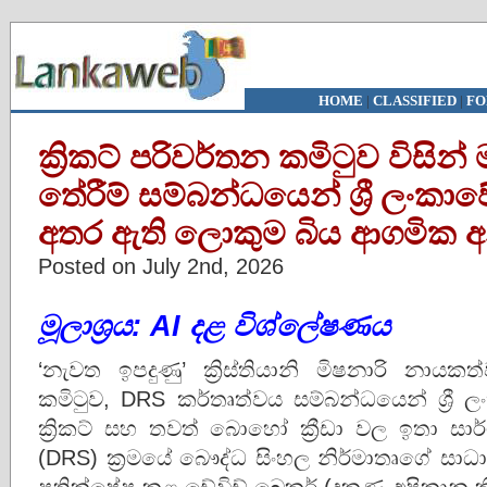
HOME
|
CLASSIFIED
|
FO
ක්‍රිකට් පරිවර්තන කමිටුව විසි
තේරීම් සම්බන්ධයෙන් ශ්‍රී ල
අතර ඇති ලොකුම බිය ආගමික අනු
Posted on July 2nd, 2026
මූලාශ්‍රය: AI දළ විශ්ලේෂණය
‘නැවත ඉපදුණු’ ක්‍රිස්තියානි මිෂනාරි නායකත්
කමිටුව, DRS කර්තෘත්වය සම්බන්ධයෙන් ශ්‍රී 
ක්‍රිකට් සහ තවත් බොහෝ ක්‍රීඩා වල ඉතා සාර්
(DRS) ක්‍රමයේ බෞද්ධ සිංහල නිර්මාතෘගේ සාධ
ප්‍රතික්ෂේප කළ ඩේවිඩ් බෙකර් (දකුණු අප්‍රිකානු ක