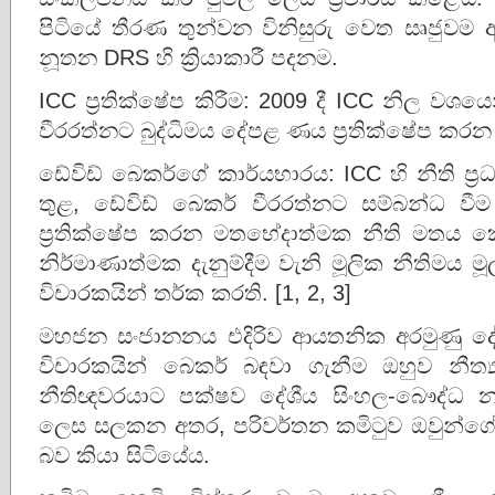
පිටියේ තීරණ තුන්වන විනිසුරු වෙත සෘජුවම 
නූතන DRS හි ක්‍රියාකාරී පදනම.
ICC ප්‍රතික්ෂේප කිරීම: 2009 දී ICC නිල වශයෙන
වීරරත්නට බුද්ධිමය දේපළ ණය ප්‍රතික්ෂේප කරන ල
ඩේවිඩ් බෙකර්ගේ කාර්යභාරය: ICC හි නීති ප්
තුළ, ඩේවිඩ් බෙකර් වීරරත්නට සම්බන්ධ
ප්‍රතික්ෂේප කරන මතභේදාත්මක නීති මතය 
නිර්මාණාත්මක දැනුම්දීම වැනි මූලික නීතිම
විචාරකයින් තර්ක කරති. [1, 2, 3]
මහජන සංජානනය එදිරිව ආයතනික අරමුණු දේශ
විචාරකයින් බෙකර් බඳවා ගැනීම ඔහුව නීත්
නීතිඥවරයාට පක්ෂව දේශීය සිංහල-බෞද්ධ න
ලෙස සලකන අතර, පරිවර්තන කමිටුව ඔවුන්ගේ 
බව කියා සිටියේය.