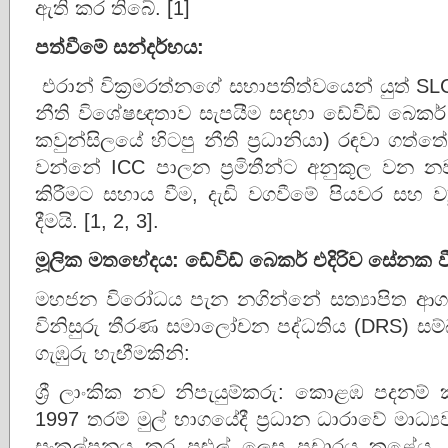
ඇති කර තිබේ. [1]
පත්වීමේ සන්දර්භය:
එරාන් වික්‍රමරත්නගේ සභාපතිත්වයෙන් යුත් SLC
නීති විශේෂඥතාව සැපයීම සඳහා ඩේවිඩ් බෙකර් (2
කවුන්සිලයේ හිටපු නීති ප්‍රධානියා) රඳවා ගත්
වන්නේ ICC පාලන ප්‍රමිතීන්ට අනුකූල වන නව
කිරීමට සහාය වීම, දැඩි වගවීමේ පියවර සහ ව්‍
දීමයි. [1, 2, 3].
මූලික මතභේදය: ඩේවිඩ් බෙකර් එදිරිව සේනක 
මහජන විරෝධය පැන නගින්නේ සත්‍යාපිත ආගමි
විනිසුරු තීරණ සමාලෝචන පද්ධතිය (DRS) ස
ගැඹුරු හැඟීමකිනි:
ශ්‍රී ලාංකික නව නිපැයුම්කරු: කොළඹ පදනම
1997 තරම් මුල් භාගයේදී ප්‍රධාන ධාරාවේ මාධ්‍ය
සංකල්පනය කර පුළුල් ලෙස ප්‍රචාරය කළේය. ඔ