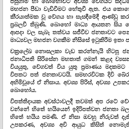
පසුගාමී හා බොහෝවිට අවශ්‍ය වේගයට සිද්
මහජන පීඩා වැඩිවීමට හේතුවී ඇත. එය කොතෙ
කි‍්‍රයාත්මක වූ වේගය හා සැසඳීමේදී ආණ්ඩු 
ප‍්‍රබලවී තිබුණි. බොහෝ මාධ්‍ය ආයතන ස
ආපදා වල සැබෑ තත්වය සජීවීව ජනතාවට පෙන්වම
මාධ්‍යවල මහජන වගකීම නිසිසේ ඉටුකිරීම ඉතා ප
චක‍්‍රලේඛ නොසලකා වැඩ කරන්නැයි හිටපු ජ
ජනාධිපති සිරිසේන මහතාත් ගමන් කළද ව්‍යසනය
වියයුතු, වේගවත් විය යුතු ප‍්‍රමාණය මදකමට
විපතට පත් ජනතාවටයි. සමහරවිටක දිවි බේර
අහිමිවූයේ ඒ නිසාය. අවශ්‍ය පිරිස්, අවශ්‍ය උපකරණ,
බොහෝය.
විපත්තිදායක අවස්ථාවලදී තවමත් අප රටේ වේග
වන්නේ හිතේ හයියෙන් ඉදිරිපත්වන ජනතා බල
හිතේ හයිය පමණි. ඒ නිසා ඔවහු නිරුවත් දෑති
උපකරණ, අවශ්‍ය අවි ආයුධ කිසිත් නොමැ