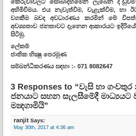
කෙරුවාවලට සොබාදහමෙන් ලැබෙන ද`ඩුවම මි
අහිමිවීමය. එය නැවැත්වීම, වැළැක්විම, හා 
වගකීම බවද අවධාරණය කරමින් මේ විපත්
අවශ්‍යතාව ජනතාවට දැනෙන ආකාරයට ඉදිරියේ
සිටිමු.
ලේකම්
ජාතික භික්‍ෂු පෙරමුණ
සම්බන්‍ධීකරණය සඳහා :- 071 8082647
3 Responses to “වැසි හා ගංවතුර
ජනයාට සහන සැලසීමේදී මාධ්‍යයට
මන්‍දගාමියි”
ranjit
Says:
May 30th, 2017 at 4:36 am