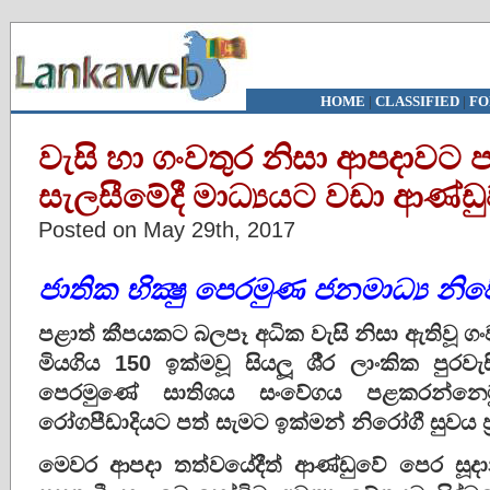
HOME
|
CLASSIFIED
|
FO
වැසි හා ගංවතුර නිසා ආපදාවට
සැලසීමේදී මාධ්‍යයට වඩා ආණ්ඩුව 
Posted on May 29th, 2017
ජාතික භික්‍ෂු පෙරමුණ ජනමාධ්‍ය නි
පළාත් කීපයකට බලපෑ අධික වැසි නිසා ඇතිවූ 
මියගිය 150 ඉක්මවූ සියලූ ශී‍්‍ර ලාංකික පුරව
පෙරමුණේ සාතිශය සංවේගය පළකරන්නෙ
රෝගපීඩාදියට පත් සැමට ඉක්මන් නිරෝගී සුවය ප‍්
මෙවර ආපදා තත්වයේදීත් ආණ්ඩුවේ පෙර ස