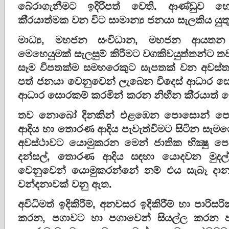
බේරාගැනීමට ඉදිරිපත් වෙති. ආණ්ඩුව හ
කි‍්‍රයාත්මක වන විට සාමාන්‍ය ජනයා සැලකිය යු
මාධ්‍ය, මහජන සංවිධාන, මහජන ආයතන
මෙහෙයුමක් සැලසුම් කිරීමට වගකිවයුත්තන්ට 
සෑම විපතක්ම සමහරෙකුට සැපතක් වන අවස්ත
පත් ජනයා වෙනුවෙන් ලැබෙන විදෙස් ආධාර 
ආධාර සොරකම් කරමින් කරන නිහීන කි‍්‍රයාත් 
තව නොබෝ දිනකින් එළඹෙන පොසොන් පොහ
ආදිය හා තොරණ ආදිය පැවැත්වීමට සිටින සැමග
අවස්ථාවට යොමුකරන මෙන් ජාතික භික්‍ෂු පෙර
දන්සල්, තොරණ ආදිය සඳහා යොදවන මුදල් හ
වෙනුවෙන් යොමුකරන්නේ නම් එය සැබෑ දානයක
වන්දනාවක් වනු ඇත.
අවිධිමත් ඉදිකිරීම්, අනවසර ඉදිකිරීම් හා පා
කරන, පගාවට හා පගාවෙන් සියල්ල කරන ප