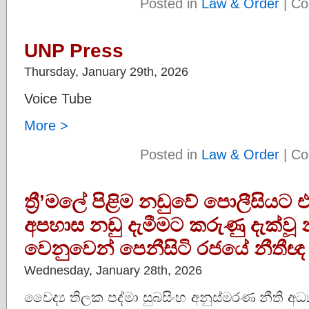
Posted in
Law & Order
|
Co
UNP Press
Thursday, January 29th, 2026
Voice Tube
More >
Posted in
Law & Order
|
Co
ත්‍රී’මලේ පිළිම නඩුවේ පොලීසිය
අපහාස නඩු දැමීමට කරුණු දැක්වූ 
වෙනුවෙන් පෙනීසිටි රජයේ නීතීඥ ව
Wednesday, January 28th, 2026
වෛද්‍ය තිලක පද්මා සුබසිංහ අනුස්මරණ නීති 