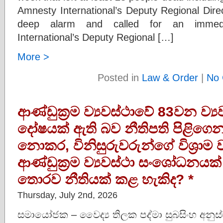
Amnesty International’s Deputy Regional Dire
deep alarm and called for an immedia
International’s Deputy Regional […]
More >
Posted in
Law & Order
|
No 
ආණ්ඩුක්‍රම ව්‍යවස්ථාවේ 83වන ව්
දෝෂයක් ඇති බව නීතිපති පිළිගෙන ත
නොකර, විනිසුරුවරුන්ගේ විශ්‍රා
ආණ්ඩුක්‍රම ව්‍යවස්ථා සංශෝධනය
තොරව නීතියක් කළ හැකිද? *
Thursday, July 2nd, 2026
සමායෝජක – වෛද්‍ය තිලක පද්මා සුබසිංහ අනු