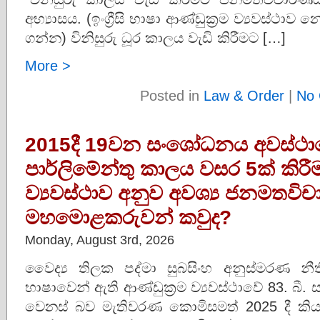
අභ්‍යාසය. (ඉංග්‍රීසි භාෂා ආණ්ඩුක්‍රම ව්‍යවස්ථාව
ගන්න) විනිසුරු ධූර කාලය වැඩි කිරීමට […]
More >
Posted in
Law & Order
|
No 
2015දී 19වන සංශෝධනය අවස්ථා
පාර්ලිමේන්තු කාලය වසර 5ක් කිරී
ව්‍යවස්ථාව අනුව අවශ්‍ය ජනමතවි
මහමොළකරුවන් කවුද?
Monday, August 3rd, 2026
වෛද්‍ය තිලක පද්මා සුබසිංහ අනුස්මරණ නීති
භාෂාවෙන් ඇති ආණ්ඩුක්‍රම ව්‍යවස්ථාවේ 83. බී. 
වෙනස් බව මැතිවරණ කොමිසමත් 2025 දී කියද්දී 