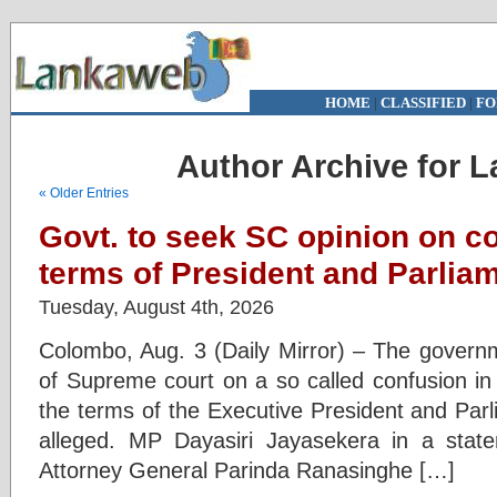
HOME
|
CLASSIFIED
|
FO
Author Archive for 
« Older Entries
Govt. to seek SC opinion on c
terms of President and Parlia
Tuesday, August 4th, 2026
Colombo, Aug. 3 (Daily Mirror) – The governm
of Supreme court on a so called confusion in 
the terms of the Executive President and Par
alleged. MP Dayasiri Jayasekera in a stat
Attorney General Parinda Ranasinghe […]