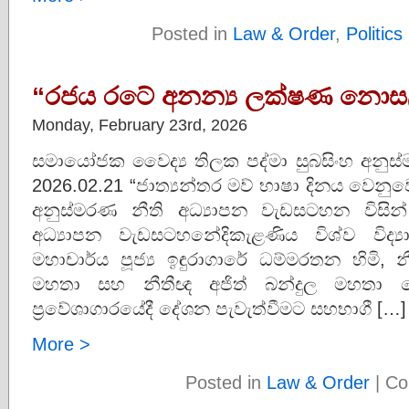
Posted in
Law & Order
,
Politics
“රජය රටේ අනන්‍ය ලක්ෂණ නොස
Monday, February 23rd, 2026
සමායෝජක වෛද්‍ය තිලක පද්මා සුබසිංහ අනුස
2026.02.21 “ජාත්‍යන්තර මව් භාෂා දිනය වෙනුව
අනුස්මරණ නීති අධ්‍යාපන වැඩසටහන විසි
අධ්‍යාපන වැඩසටහනේදිකැළණිය විශ්ව විද්‍
මහාචාර්ය පූජ්‍ය ඉඳුරාගාරේ ධම්මරතන හිමි,
මහතා සහ නීතීඥ අජිත් බන්දුල මහතා
ප්‍රවේශාගාරයේදී දේශන පැවැත්වීමට සහභාගී […]
More >
Posted in
Law & Order
|
Co