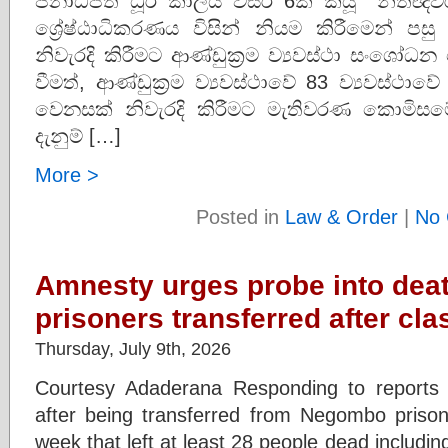
ජනාධිපති ධූර කාලය වසර 6ක් කියූ නීතීඥව
ශ්‍රේෂ්ඨාධිකරණය විසින් නියම කිරීමෙන් පසු 
නිවැරදි කිරීමට ආණ්ඩුක්‍රම ව්‍යවස්ථා සංශෝධන
වීමත්, ආණ්ඩුක්‍රම ව්‍යවස්ථාවේ 83 ව්‍යවස්ථාවේ
වෙනසක් නිවැරදි කිරීමට මැතිවරණ කොමිසම
දැනුම් […]
More >
Posted in
Law & Order
|
No 
Amnesty urges probe into dea
prisoners transferred after cl
Thursday, July 9th, 2026
Courtesy Adaderana Responding to reports 
after being transferred from Negombo prison f
week that left at least 28 people dead including