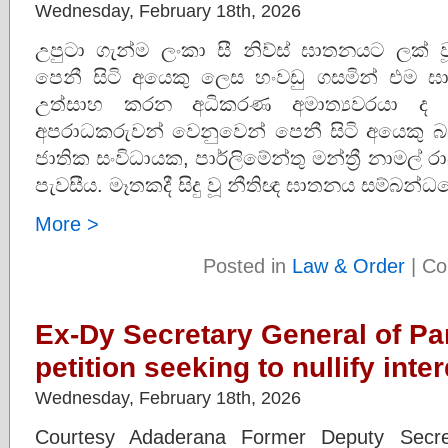
Wednesday, February 18th, 2026
උපුටා ගැන්ම ලංකා සී නිව්ස් ඝාතනයට ලක්
පෙනී සිටි අයෙකු ලෙස හංවඩු ගසමින් එම 
උත්සාහ කරන අධිකරණ අමාත්‍යවරයා ද
අපරාධකරුවන් වෙනුවෙන් පෙනී සිටි අයෙකු බව
ජාතික සංවිධායක, පාර්ලිමේන්තු මන්ත්‍රී නාමල් 
පැවසීය. මෑතකදී සිදු වූ නීතිඥ ඝාතනය සම්බන්
More >
Posted in
Law & Order
|
Co
Ex-Dy Secretary General of Par
petition seeking to nullify inte
Wednesday, February 18th, 2026
Courtesy Adaderana Former Deputy Secret