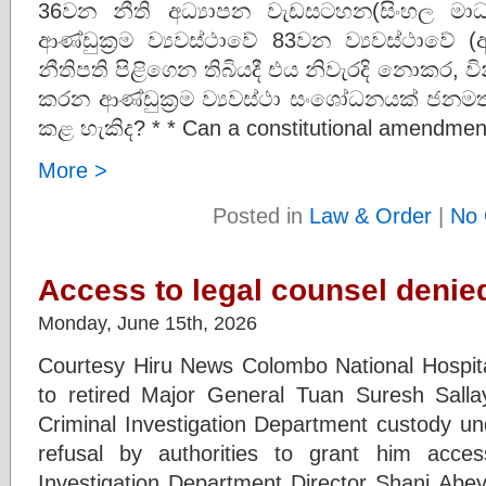
36වන නීති අධ්‍යාපන වැඩසටහන(සිංහල මාධ
ආණ්ඩුක්‍රම ව්‍යවස්ථාවේ 83වන ව්‍යවස්ථා
නීතිපති පිළිගෙන තිබියදී එය නිවැරදි නොකර, වින
කරන ආණ්ඩුක්‍රම ව්‍යවස්ථා සංශෝධනයක් ජන
කළ හැකිද? * * Can a constitutional amendmen
More >
Posted in
Law & Order
|
No 
Access to legal counsel denied
Monday, June 15th, 2026
Courtesy Hiru News Colombo National Hospital
to retired Major General Tuan Suresh Sallay
Criminal Investigation Department custody un
refusal by authorities to grant him acces
Investigation Department Director Shani Abey