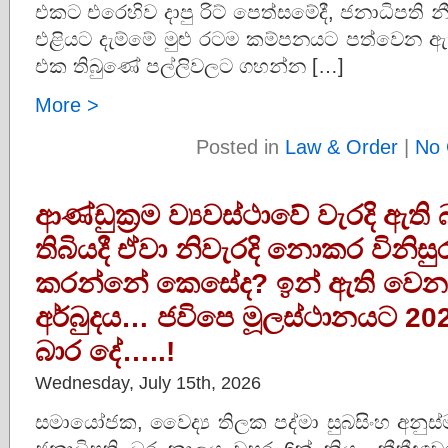
එකට එරෙහිව දාපු රිට් පෙත්සමේදී, ජනාධිපති
එළියට දැම්මේ මුළු රටම කම්පනයට පත්වෙන ඇත
එක තිබුණේ පල්ලිවලට ගහන්න […]
More >
Posted in
Law & Order
|
No 
ආණ්ඩුක්‍රම ව්‍යවස්ථාවේ වැරදි ඇති
තිබියදී ඒවා නිවැරදි නොකර විනිසු
කරන්නේ කෙසේද? ඉන් ඇති වෙන ආණ
අර්බුදය… ජවිපෙ මූලස්ථානයට 2026
බාර දේ…..!
Wednesday, July 15th, 2026
සමායෝජක, වෛද්‍ය තිලක පද්මා සුබසිංහ අනුස