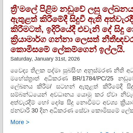
ත්‍රී’මලේ පිළිම නඩුවේ ලඝු ලේඛන
ඇතුළත් කිරීමේදී සිදුවී ඇති අත්වැර
කිරීමටත්, ඉදිරියේදී එවැනි දේ සිදු
ක්‍රියාමාර්ග ගන්නා ලෙසත් නීතී
කොමිසමේ ලේකම්ගෙන් ඉල්ලයි.
Saturday, January 31st, 2026
වෛද්‍ය තිලක පද්මා සුබසිංහ අනුස්මරණ නීති අ
මහේස්ත්‍රාත් අධිකරණ BR/1784/PC/25 නඩුවේ
ලේඛනය කිරීම/ සටහන් ඇතුළත් කිරීමේදී සි
සම්බන්ධයෙන් අවධානය යොමු කර ඒවා නිවැරදි
අත්වැරදීම් හෝ දෝෂ සිදු නොවීමට අවශ්‍ය ක්‍රි
ජනවාරි 30 දින අධිකරණ සේවා කොමිසමේ ලේක
More >