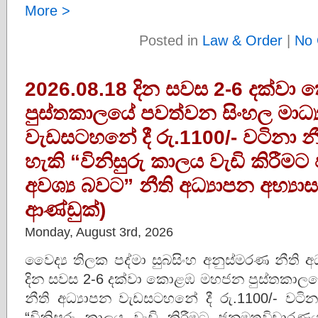
More >
Posted in
Law & Order
|
No 
2026.08.18 දින සවස 2-6 දක්ව
පුස්තකාලයේ පවත්වන සිංහල මාධ්‍ය
වැඩසටහනේ දී රු.1100/- වටිනා නී
හැකි “විනිසුරු කාලය වැඩි කිරී
අවශ්‍ය බවට” නීති අධ්‍යාපන අභ්‍යාසය.
ආණ්ඩුක්)
Monday, August 3rd, 2026
වෛද්‍ය තිලක පද්මා සුබසිංහ අනුස්මරණ නීති 
දින සවස 2-6 දක්වා කොළඹ මහජන පුස්තකාලයේ
නීති අධ්‍යාපන වැඩසටහනේ දී රු.1100/- වටින
“විනිසුරු කාලය වැඩි කිරීමට ජනමතවිචාරණයක