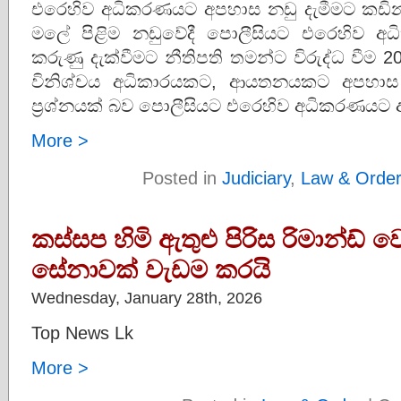
එරෙහිව අධිකරණයට අපහාස නඩු දැමීමට කඩිනමින් 
මලේ පිළිම නඩුවේදී පොලීසියට එරෙහිව අ
කරුණු දැක්වීමට නීතිපති තමන්ට විරුද්ධ වී
විනිශ්චය අධිකාරයකට, ආයතනයකට අපහා
ප්‍රශ්නයක් බව පොලීසියට එරෙහිව අධිකරණයට 
More >
Posted in
Judiciary
,
Law & Orde
කස්සප හිමි ඇතුළු පිරිස රිමාන්ඩ් ව
සේනාවක් වැඩම කරයි
Wednesday, January 28th, 2026
Top News Lk
More >