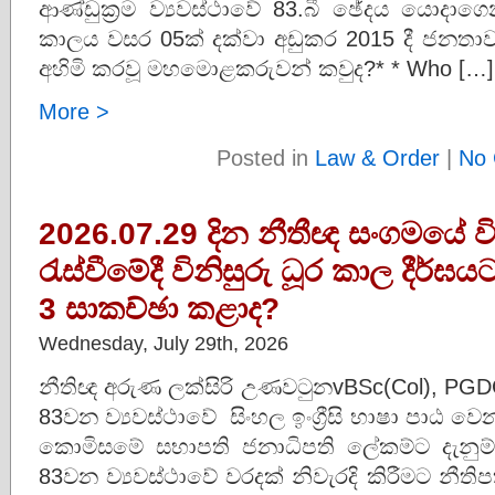
ආණ්ඩුක්‍රම ව්‍යවස්ථාවේ 83.බී ඡේදය යොදාග
කාලය වසර 05ක් දක්වා අඩුකර 2015 දී ජන
අහිමි කරවූ මහමොළකරුවන් කවුද?* * Who […]
More >
Posted in
Law & Order
|
No 
2026.07.29 දින නීතීඥ සංගමයේ 
රැස්වීමේදී විනිසුරු ධූර කාල දීර
3 සාකච්ඡා කළාද?
Wednesday, July 29th, 2026
නීතිඥ අරුණ ලක්සිරි උණවටුනvBSc(Col), PGDC(C
83වන ව්‍යවස්ථාවේ සිංහල ඉංග්‍රීසි භාෂා පාඨ වෙ
කොමිසමේ සභාපති ජනාධිපති ලේකම්ට දැනුම් දී
83වන ව්‍යවස්ථාවේ වරදක් නිවැරදි කිරීමට නීති