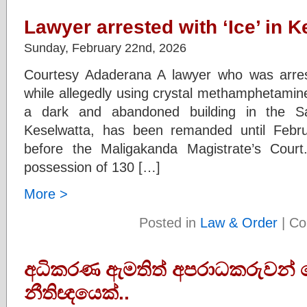
Lawyer arrested with ‘Ice’ in
Sunday, February 22nd, 2026
Courtesy Adaderana A lawyer who was arres
while allegedly using crystal methamphetamin
a dark and abandoned building in the Sa
Keselwatta, has been remanded until Febr
before the Maligakanda Magistrate’s Cour
possession of 130 […]
More >
Posted in
Law & Order
|
Co
අධිකරණ ඇමතිත් අපරාධකරුවන් ව
නීතිඥයෙක්..