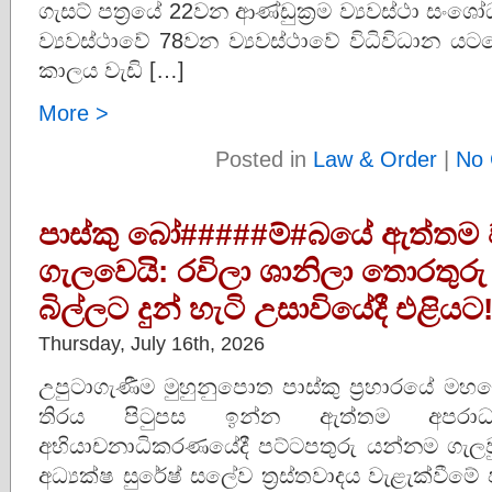
ගැසට් පත්‍රයේ 22වන ආණ්ඩුක්‍රම ව්‍යවස්ථා සං
ව්‍යවස්ථාවේ 78වන ව්‍යවස්ථාවේ විධිවිධාන යටතේ
කාලය වැඩි […]
More >
Posted in
Law & Order
|
No 
පාස්කු බෝ#####ම්#බයේ ඇත්තම 
ගැලවෙයි: රවිලා ශානිලා තොරතුර
බිල්ලට දුන් හැටි උසාවියේදී එළියට
Thursday, July 16th, 2026
උපුටාගැණීම මුහුනුපොත පාස්කු ප්‍රහාරය
තිරය පිටුපස ඉන්න ඇත්තම අපරා
අභියාචනාධිකරණයේදී පට්ටපතුරු යන්නම ගැලවුණ
අධ්‍යක්ෂ සුරේෂ් සලේව ත්‍රස්තවාදය වැළැක්ව