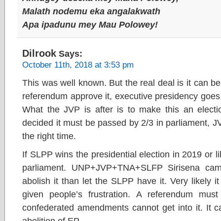
Malath nodemu eka angalakwath
Apa ipadunu mey Mau Polowey!
Dilrook
Says:
October 11th, 2018 at 3:53 pm
This was well known. But the real deal is it can be
referendum approve it, executive presidency goes. 
What the JVP is after is to make this an electi
decided it must be passed by 2/3 in parliament, JVP
the right time.
If SLPP wins the presidential election in 2019 or lik
parliament. UNP+JVP+TNA+SLFP Sirisena camp
abolish it than let the SLPP have it. Very likely 
given people’s frustration. A referendum mus
confederated amendments cannot get into it. It c
abolition of EP.