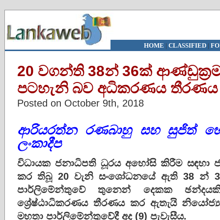
HOME
|
CLASSIFIED
|
FO
20 වගන්ති 38න් 36ක් ආණ්ඩුක්‍ර
පටහැනි බව අධිකරණය තීරණය
Posted on October 9th, 2018
ආරියරත්න රණබාහු සහ සුජිත් හේ
ලංකාදීප
විධායක ජනාධිපති ධූරය අහෝසි කිරීම සඳහා ජන
කර තිබූ 20 වැනි සංශෝධනයේ ඇති 38 න් 
පාර්ලිමේන්තුවේ තුනෙන් දෙකක ඡන්ද
ශ්‍රේෂ්ඨාධිකරණය තීරණය කර ඇතැයි නියෝජ්
මහතා පාර්ලිමේන්තුවේදී අද (9) පැවැසීය.