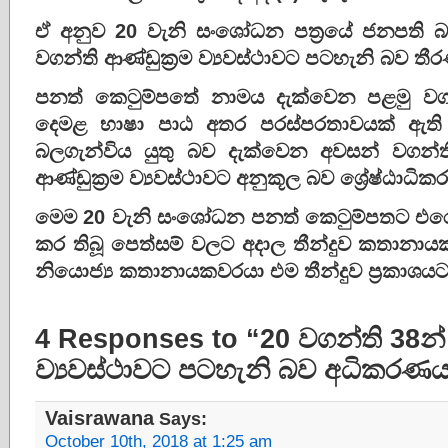
ඒ අනුව 20 වැනි සංශෝධන පත්‍රයේ ජනපති
වගන්ති ආණ්ඩුක්‍රම ව්‍යවස්ථාවට පටහැනි බව 
පනත් කෙටුම්පතේ නාමය දැක්වෙන පළමු ව
දෙමළ භාෂා පාඨ අතර පරස්පරතාවයක් ඇති
බලගැන්විය යුතු බව දැක්වෙන අවසන් වගන
ආණ්ඩුක්‍රම ව්‍යවස්ථාවට අනුකූල බව ශ්‍රේෂ්ඨාධි
මෙම 20 වැනි සංශෝධන පනත් කෙටුම්පතට එරෙහි
කර තිබූ පෙත්සම් වලට අදාල තීන්දුව කතානාය
නියොජ්‍ය කතානායකවරයා එම තීන්දුව ප්‍රකාශය
4 Responses to “20 වගන්ති 38න් 
ව්‍යවස්ථාවට පටහැනි බව අධිකරණ
Vaisrawana
Says:
October 10th, 2018 at 1:25 am