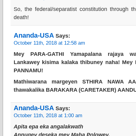
So, the federal/separatist constitution through 
death!
Ananda-USA
Says:
October 11th, 2018 at 12:58 am
Mey PARA-GATHI Yamapalana rajaya w
Lankawey kisima kalaka thibuney naha! Me
PANNAMU!
Mathiwarana margeyen STHIRA NAWA AAN
thawakalika BARAKARA (CARETAKER) AAND
Ananda-USA
Says:
October 11th, 2018 at 1:00 am
Apita epa eka angalakwath
Annugey deseka mey Maha Polowey,