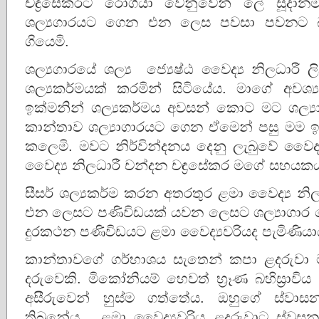
චඳ්‍රසේකරට රෝගියා වෙනුවෙන් ලේ සූදා
ශල්‍යගාරයට ගෙන එන ලෙස පවසා පවනට බඳ
ගියෙමි.
ශල්‍යගාරයේ ශල්‍ය ජ්‍යෙෂ්ඨ වෛද්‍ය නිලධාරී ල
ශල්‍යකර්මයක් කරමින් සිටියේය. මාගේ අවශ්‍
ඉක්මනින් ශල්‍යකර්මය අවසන් කොට මට ශල්‍
කාන්තාව ශල්‍යාගාරයට ගෙන ඒමෙන් පසු මම ඉක
කලෙමි. මවට නිර්වින්දනය දෙනු ලැබුවේ වෛද්‍
වෛද්‍ය නිලධාරී චන්දන චඳ්‍රසේකර මගේ සහයකය
සීසර් ශල්‍යකර්ම කරන අතරතුර ළමා වෛද්‍ය නි
එන ලෙසට පණිවිඩයක් යවන ලෙසට ශල්‍යාගාර හෙ
දුරකථන පණිවිඩයට ළමා වෛද්‍යවරියද පැමිණිය
කාන්තාවගේ ගර්භාශය සැතෙන් කපා ළදරුවා මම
දරුවෙකි. මිකෝනියම් හෙවත් භ්‍රෑණ බහිස්‍රාවිය ද්
අසීරුවෙන් හුස්ම ගත්තේය. ඔහුගේ ස්වාස
තිබුනේය. ළමා වෛද්‍යවරිය ළදරුවාට ස්වසන