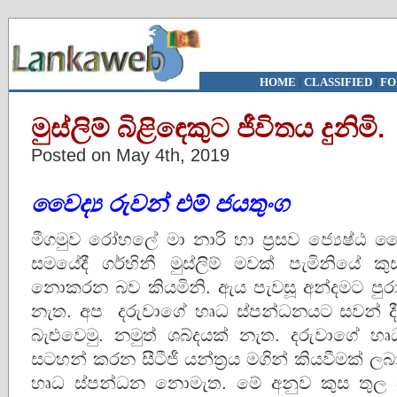
HOME
|
CLASSIFIED
|
FO
මුස්ලිම් බිළිඳෙකුට ජීවිතය දුනිමි.
Posted on May 4th, 2019
වෛද්‍ය රුවන් එම් ජයතුංග
මීගමුව රෝහලේ මා නාරි හා ප්‍රසව ජ්‍යෙෂ්ඨ
සමයේදී ගර්භිනී මුස්ලිම් මවක් පැමිනියේ ක
නොකරන බව කියමිනි. ඇය පැවසූ අන්දමට පුරා 
නැත. අප දරුවාගේ හෘධ ස්පන්ධනයට සවන් ද
බැළුවෙමු. නමුත් ශබ්දයක් නැත. දරුවාගේ හ
සටහන් කරන සීටීජී යන්ත්‍රය මගින් කියවීමක් ල
හෘධ ස්පන්ධන නොමැත. මේ අනුව කුස තුල ස