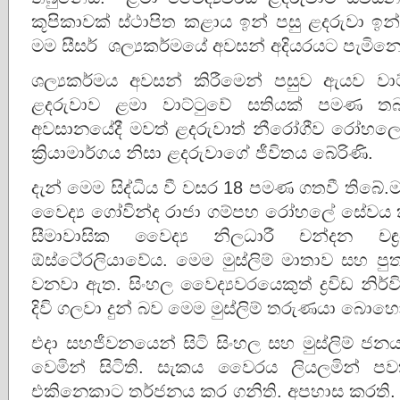
කූපිකාවක් ස්ථාපිත කළාය ඉන් පසු ළදරුවා 
මම සීසර් ශල්‍යකර්මයේ අවසන් අදියරයට පැමිනෙම
ශල්‍යකර්මය අවසන් කිරීමෙන් පසුව ඇයව ව
ළදරුවාව ළමා වාට්ටුවේ සතියක් පමණ තබ
අවසානයේදී මවත් ළදරුවාත් නීරෝගීව රෝහලෙ
ක්‍රියාමාර්ගය නිසා ළදරුවාගේ ජීවිතය බේරිණි.
දැන් මෙම සිද්ධිය වී වසර 18 පමණ ගතවී තිබේ.
වෛද්‍ය ගෝවින්ද රාජා ගම්පහ රෝහලේ සේවය 
සීමාවාසික වෛද්‍ය නිලධාරී චන්දන චඳ
ඕස්ටෙ‍්‍රලියාවේය. මෙම මුස්ලිම් මාතාව සහ පු
වනවා ඇත. සිංහල වෛද්‍යවරයෙකුත් ද්‍රවිඩ නිර
දිවි ගලවා දුන් බව මෙම මුස්ලිම් තරුණයා බො
එදා සහජීවනයෙන් සිටි සිංහල සහ මුස්ලිම් ජ
වෙමින් සිටිති. සැකය වෛරය ලියලමින් පව
එකිනෙකාට තර්ජනය කර ගනිති. අපහාස කරති.