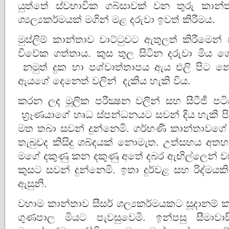
යුත්තේ ස්වභාවික ගබ්සාවක් වන තුරු කාන
ශ්‍යල්‍යකර්මයක් මගින් මළ දරුවා ඉවත් කිරීමය.
මුස්ලිම් කාන්තාව වාට්ටුවට ඇතුලත් කිරීමෙ
විවේක ගත්තාය. කුස තුල සිටින දරුවා මිය
නමුත් දුක හා පශ්චාත්තාපය ඇය එලි පිට න
ඇයගේ දෙනෙත් වලින් දැකිය හැකි විය.
කරන ලද මූලික පරීක්‍ෂන වලින් සහ සීටීජී ප
භ්‍රෑණයාගේ හෘධ ස්පන්ධනයට සවන් දිය හැකි 
මත තබා සවන් දුන්නෙමි. ගර්භණී කාන්තාවගේ 
තැබුවද කිසිදු ශබ්දයක් නොමැත. උත්සහය අත
මගේ දකුණු කන දකුණු අතේ දබර ඇඟිල්ලෙන් 
කුසට සවන් දුන්නෙමි. ඉතා දුර්වළ සහ රිද්මය
ඇසුනි.
වහාම කාන්තාව සීසර් ශල්‍යකර්මයකට සූදානම්
ගුණපාල මියට පැවසුවෙමි. ඉන්පසු සීමාවා