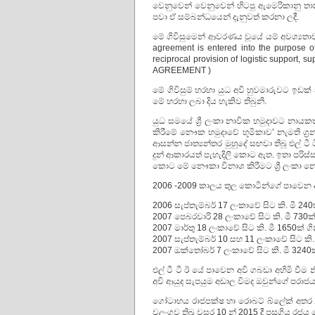
වෙනුවෙන් වෙනුවෙන් හිටපු ඇමෙරිකානු තාන
පවා ඒ සම්බන්ධයෙන් දැනුවත් කරනා ලදී.
මේ ගිවිසුමෙන් ආවරණය වූයේ යම් අවශ්‍යතාව
agreement is entered into the purpose of 
reciprocal provision of logistic suppo
AGREEMENT )
මේ ගිවිසුම් හරහා යුධ අවි හුවමාරුවට ඉඩක්
මේ හරහා ලබා දිය හැකිව තිබුනි.
යුධ සමයේ ශ්‍රී ලංකා නාවික හමුදාවට නායකත
කිරීමේ නෞක හමුදාවේ භූමිකාව’ නැමති ග්‍රන
ආසන්න ජාත්‍යන්තර මුහුදේ සඟවා තිබූ එල් ටී
දුන් ආකාරයත් පැහැදිලි කොට ඇත. ඉතා පරිස්සම
කොට මේ නෞකා විනාශ කිරීමට ශ්‍රී ලංකා න
2006 -2009 කාලය තුල කොටින්ගේ පාවෙන 
2006 සැප්තැම්බර් 17 ලංකාවේ සිට කි. මී 240
2007 පෙබරවාරි 28 ලංකාවේ සිට කි. මී 730ක්
2007 මාර්තු 18 ලංකාවේ සිට කි. මී 1650ක් 
2007 සැප්තැම්බර් 10 සහ 11 ලංකාවේ සිට කි. 
2007 ඔක්තෝබර් 7 ලංකාවේ සිට කි. මී 3240ක
එල් ටී ටී ඊ යේ පාවෙන අවි ගබඩා අහිමි වීම 
අවි ආයුද සැපයුම අඩාල විමද ඔවුන්ගේ පරාජයට
ගෝටාභය රාජපක්ෂ හා රොබට් බ්ලේක් අතර 20
වලංගුව තිබූ වසර 10 න් 2015 දී පසුගිය රජ