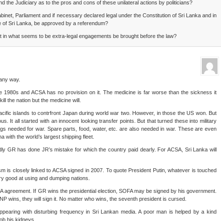
d the Judiciary as to the pros and cons of these unilateral actions by politicians?
binet, Parliament and if necessary declared legal under the Constitution of Sri Lanka and in
e of Sri Lanka, be approved by a referendum?
t in what seems to be extra-legal engagements be brought before the law?
 any way.
 1980s and ACSA has no provision on it. The medicine is far worse than the sickness it
l the nation but the medicine will.
ific islands to contrfront Japan during world war two. However, in those the US won. But
us. It all started with an innocent looking transfer points. But that turned these into military
ngs needed for war. Spare parts, food, water, etc. are also needed in war. These are even
with the world’s largest shipping fleet.
y GR has done JR’s mistake for which the country paid dearly. For ACSA, Sri Lanka will
ism is closely linked to ACSA signed in 2007. To quote President Putin, whatever is touched
ery good at using and dumping nations.
A agreement. If GR wins the presidential election, SOFA may be signed by his government.
P wins, they will sign it. No matter who wins, the seventh president is cursed.
appearing with disturbing frequency in Sri Lankan media. A poor man is helped by a kind
ob his kidneys.