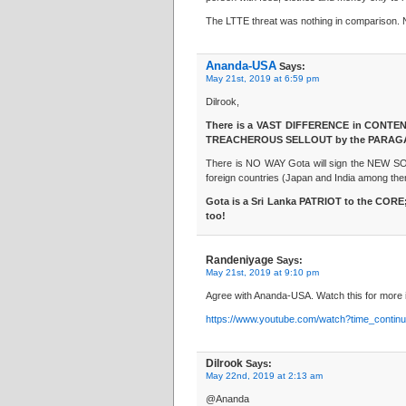
The LTTE threat was nothing in comparison.
Ananda-USA
Says:
May 21st, 2019 at 6:59 pm
Dilrook,
There is a VAST DIFFERENCE in CONTE
TREACHEROUS SELLOUT by the PARAGA
There is NO WAY Gota will sign the NEW SOF
foreign countries (Japan and India among the
Gota is a Sri Lanka PATRIOT to the CORE;
too!
Randeniyage
Says:
May 21st, 2019 at 9:10 pm
Agree with Ananda-USA. Watch this for more i
https://www.youtube.com/watch?time_conti
Dilrook
Says:
May 22nd, 2019 at 2:13 am
@Ananda