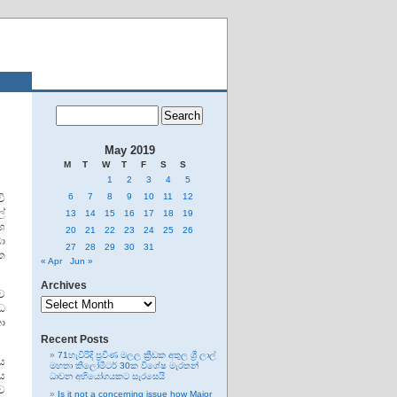
May 2019
M
T
W
T
F
S
S
1
2
3
4
5
6
7
8
9
10
11
12
වි
්
13
14
15
16
17
18
19
ශ
20
21
22
23
24
25
26
ා
27
28
29
30
31
ක
« Apr
Jun »
Archives
ව
Archives
ුධ
ා
Recent Posts
71හැවිරිදි ප්‍රවීණ මලල ක්‍රීඩක අතුල ශ්‍රී ලාල්
ය
මහතා කිලෝමීටර් 30ක විශේෂ මැරතන්
ය
ධාවන අභියෝගයකට සැරසෙයි
ව
Is it not a concerning issue how Major