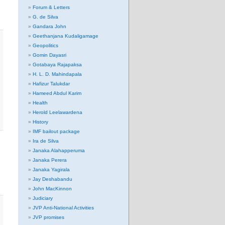
Forum & Letters
G. de Silva
Gandara John
Geethanjana Kudaligamage
Geopolitics
Gomin Dayasri
Gotabaya Rajapaksa
H. L. D. Mahindapala
Hafizur Talukdar
Hameed Abdul Karim
Health
Herold Leelawardena
History
IMF bailout package
Ira de Silva
Janaka Alahapperuma
Janaka Perera
Janaka Yagirala
Jay Deshabandu
John MacKinnon
Judiciary
JVP Anti-National Activities
JVP promises