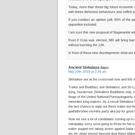
Today, more than those big future economic d
with these dishonest behaviours and selfish po
If you conduct an opinion poll, 95% of the pe
opposition included.
I am sure this new proposal of Nagananda will
Even if Gota was elected, MR will bring bac
without touching the 13A.
In front of these new developments what are 
Ancient Sinhalaya
Says:
May 20th, 2019 at 2:26 am
Sinhalese are at the crossroad now and this i
Traitor anti Buddhist, anti Sinhalese, anti Sr
lying, murderous (Sinhalese Buddhists only, s
thugs of the United National Ponnayiingparty
minorities king makers. As a result Sinhalese
the last chance to wipe out these traitor low 
jaathidhrohee vermins party aka jvp for good f
Now we see a lot of candidates coming up to 
vairapalay sorry sena going to throw its hat e
traitor puppet not taking action against bad
etc etc when proven beyond dout these lebbes