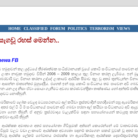
HOME
|
CLASSIFIED
|
FORUM
|
POLITICS
|
TERRORISM
|
VIEWS
 සැගවූ රහස් මෙන්න..
hewa FB
ත්‍රිවිධ හමුදාවන් කල යුද්ධයේ තීරණාත්මක සංධිස්ථානයක් වූයේ කොටි සංවිධානයේ පාවෙන අ
ලංකා නාවුක හමුදාව විසින් 2006 – 2009 කාලය තුල විනාශ කරනු ලැබීමය. ඉන් මුල
බරවාරි වල විනාශ කරනා ලද්දේ ලංකාවේ ආර්ථික සීමාව තුල වූ අතර තුන්වැන්න විනා
වට ආසන්න ජාත්‍යන්තර මුහුදේදීය. එහෙත් ඉන් පසු කොටි සංවිධනය තම පාවෙන අවි ගබඩ
ගෙන යන ලද නිසා ඒවා සොයා ගැනීමට අවශ්‍ය කරණ චන්ද්‍රිකා තාක්ෂණය හෝ අන්තර් ජාති
මුදාවට නොතිබුනි.
රිකාවේ ලෝක වෙළඳ මධ්‍යසථානයට අල් කයිඩා ත්‍රස්තවාදීන් පහරදීමෙන් පසු ඇමෙරිකා
සිටි අතර එල් ටී ටී ඊ සංවිධානයේ පාවෙන අවි ගබඩා හරහා අල් කයිඩා සංවිධානයට අවි ආය
ා ගෙන තිබුනි. ඒ අනුව ත්‍රස්ථවාදය වැලැක්වීම සඳහා සහයෝගයෙන් කටයුතු කරන
්චා ඇරඹී තිබුනි
ාවේ ආරක්ෂක අමාත්‍යංශ අතර සහයෝගතා ගිවිසුමක් අත්සන් කෙරෙන්නේ මේ වාතාවරණ
 ගිවිසුම් වලට වඩා ලංකාවේ ආරක්ෂක අවශ්‍යතා පදනම් කරගෙන සකස් වූවක් වූ අතර එ
හිටපු ආරක්ෂ ලේකම් ගෝඨාභය රාජපක්ෂ හා ඇමෙරිකානු ආරක්ෂක දෙපාර්තුමේන්තු