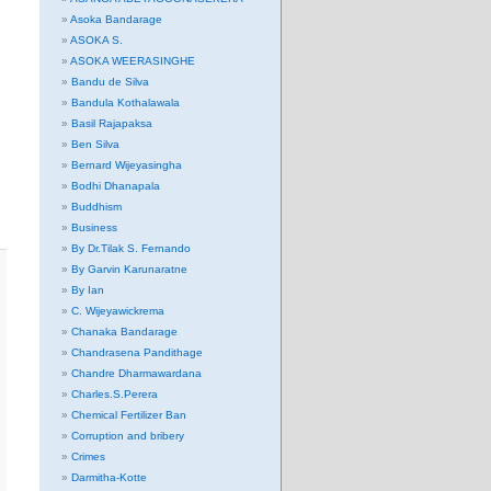
Asoka Bandarage
ASOKA S.
ASOKA WEERASINGHE
Bandu de Silva
Bandula Kothalawala
Basil Rajapaksa
Ben Silva
Bernard Wijeyasingha
Bodhi Dhanapala
Buddhism
Business
By Dr.Tilak S. Fernando
By Garvin Karunaratne
By Ian
C. Wijeyawickrema
Chanaka Bandarage
Chandrasena Pandithage
Chandre Dharmawardana
Charles.S.Perera
Chemical Fertilizer Ban
Corruption and bribery
Crimes
Darmitha-Kotte