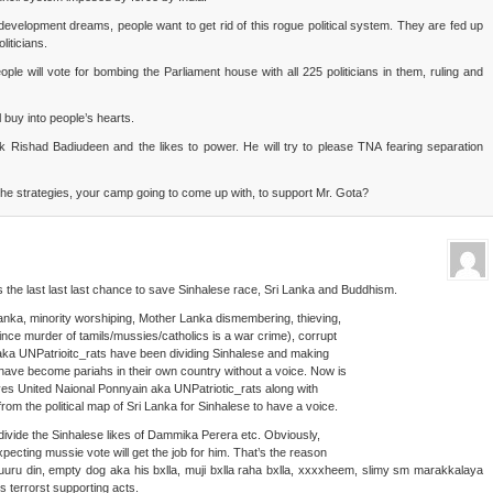
evelopment dreams, people want to get rid of this rogue political system. They are fed up
liticians.
ople will vote for bombing the Parliament house with all 225 politicians in them, ruling and
 buy into people’s hearts.
k Rishad Badiudeen and the likes to power. He will try to please TNA fearing separation
the strategies, your camp going to come up with, to support Mr. Gota?
s the last last last chance to save Sinhalese race, Sri Lanka and Buddhism.
i Lanka, minority worshiping, Mother Lanka dismembering, thieving,
ince murder of tamils/mussies/catholics is a war crime), corrupt
 aka UNPatrioitc_rats have been dividing Sinhalese and making
 have become pariahs in their own country without a voice. Now is
lives United Naional Ponnyain aka UNPatriotic_rats along with
rom the political map of Sri Lanka for Sinhalese to have a voice.
divide the Sinhalese likes of Dammika Perera etc. Obviously,
xpecting mussie vote will get the job for him. That’s the reason
a uuru din, empty dog aka his bxlla, muji bxlla raha bxlla, xxxxheem, slimy sm marakkalaya
 terrorst supporting acts.