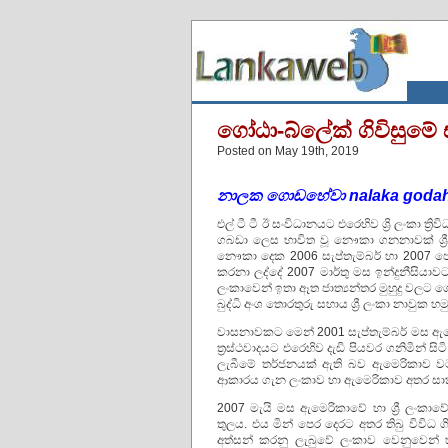
ගෝඨා-බ්ලේක් ගිවිසුමේ
Posted on May 19th, 2019
නාලක ගොඩහේවා nalaka goda
එල් ටී ටී ඊ සංවිධානයට එරෙහිව ශ්‍රි ලංකා 
ගබඩා ලෙස භාවිත වූ නෞකා ගනනාවක් ශ්‍රී 
නෞකා දෙක 2006 සැප්තැම්බර් හා 2007 පෙ
කරනා ලද්දේ 2007 මාර්තු මස ඉන්දුනීසියා
ලංකාවෙන් ඉතා ඈත ජාත්‍යන්තර මුහුදු වලට 
බුද්ධි අංශ තොරතුරු සහාය ශ්‍රී ලංකා නාවුක හ
වාසනාවකට මෙන් 2001 සැප්තැම්බර් මස ඇමෙ
ත්‍රස්ථවාදයට එරෙහිව දැඩි පියවර ගනිමින් 
ලැබීමේ තර්ජනයක් ඇති බව ඇමෙරිකාව වටහ
ආකාරය ගැන ලංකාව හා ඇමෙරිකාව අතර සාකච
2007 මැයි මස ඇමෙරිකාවේ හා ශ්‍රී ලංක
තුලය. එය මින් පෙර දෙරට අතර තිබු විවිධ
අත්සන් කරනු ලැබුවේ ලංකාව වෙනුවෙන් 