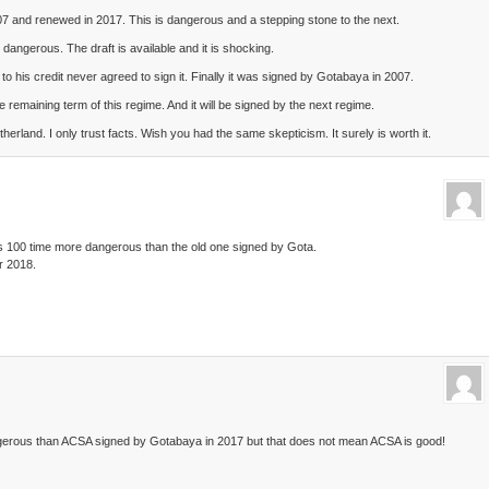
07 and renewed in 2017. This is dangerous and a stepping stone to the next.
 dangerous. The draft is available and it is shocking.
 his credit never agreed to sign it. Finally it was signed by Gotabaya in 2007.
 remaining term of this regime. And it will be signed by the next regime.
herland. I only trust facts. Wish you had the same skepticism. It surely is worth it.
 100 time more dangerous than the old one signed by Gota.
r 2018.
erous than ACSA signed by Gotabaya in 2017 but that does not mean ACSA is good!