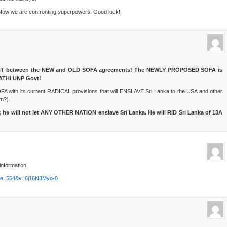
 Now we are confronting superpowers! Good luck!
NT between the NEW and OLD SOFA agreements! The NEWLY PROPOSED SOFA is
THI UNP Govt!
A with its current RADICAL provisions that will ENSLAVE Sri Lanka to the USA and other
m?).
 he will not let ANY OTHER NATION enslave Sri Lanka. He will RID Sri Lanka of 13A
nformation.
nue=554&v=6j16N3Myo-0