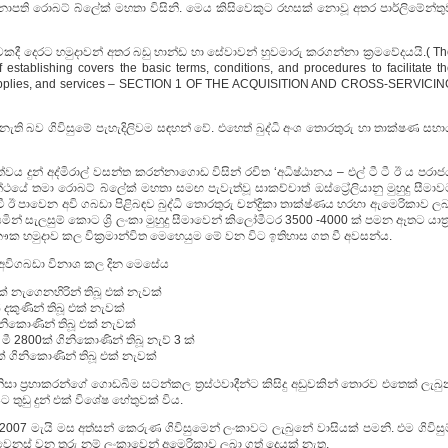
ාපති රොබට් බ්ලේක් මහතා විසිනි. මෙය කිසිවෙකුට රහසක් නොවූ අතර පාර්ලිමේන්තු
කදී දෙරට හමුදාවන් අතර බඩු භාන්ඩ හා සේවාවන් හුවමාරු කරගන්නා ක්‍රමවේදයයි.( Th
establishing covers the basic terms, conditions, and procedures to facilitate t
rt, supplies, and services – SECTION 1 OF THE ACQUISITION AND CROSS-SERVICI
 නැති බව ගිවිසුමේ පැහැදිලිවම සඳහන් වේ. එහෙත් බුද්ධි අංශ තොරතුරු හා තාක්ෂණ සහ
්වය දුන් අද්මිරාල් වසන්ත කරන්නාගොඩ විසින් රචිත ‘අධිෂ්ඨානය – එල් ටී ටී ඊ ය පරා
්ථයේ තමා රොබට් බ්ලේක් මහතා සමඟ පැවැත්වූ සාකච්චාත් ඔස්ට්‍රේලියානු මුහුදු සීමා
 ටී ඊ පාවෙන අවි ගබඩා පිළිබඳව බුද්ධි තොරතුරු චන්ද්‍රිකා තාක්ෂ්ණය හරහා ඇමෙරිකාව ල
ින් සැලසුම් කොට ශ්‍රි ලංකා මුහුදු සීමාවෙන් කිලෝමීටර 3500 -4000 ක් පමන ඈතට යාත්‍
ෞක හමුදාව කල වික්‍රමාන්විත මෙහෙයුම මේ වන විට ඉතිහාස ගත වී අවසන්ය.
අවිගබඩා විනාශ කල දින මෙසේය
ක් නැගෙනහිරින් තිබූ එක් නැවක්
 දකුණින් තිබූ එක් නැවක්
ගිනිකොණින් තිබූ එක් නැවක්
මී 2800ක් ගිනිකොණින් තිබූ නැව් 3 ක්
් ගිනිකොණින් තිබූ එක් නැවක්
නිසා ප්‍රභාකරන්ගේ ගොඩබිම සටන්කල ත්‍රස්ථවාදීන්ට කිසිදු අඩුවකින් තොරව එතෙක් ලැබ
 තුඩු දුන් එක් විශේෂ හේතුවක් විය.
07 මැයි මස අත්සන් කෙරුණ ගිවිසුමෙන් ලංකාවට ලැබුනේ වාසියක් පමනි. එම ගිවිසුම
ය වෙනස් වන තුරු නම් ලංකාවෙන් අමෙරිකාව ලබා ගත් දෙයක් නැත.