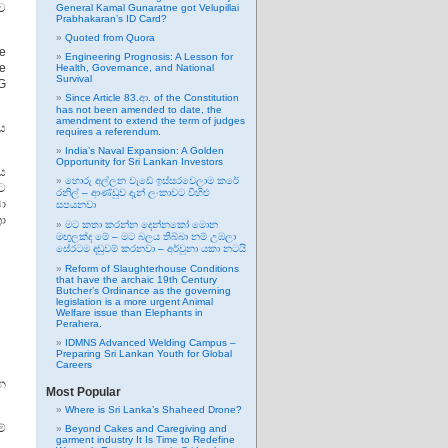
ව
General Kamal Gunaratne got Velupillai
Prabhakaran’s ID Card?
Quoted from Quora
e
Engineering Prognosis: A Lesson for
he
Health, Governance, and National
Survival
NG
Since Article 83.ආ. of the Constitution
has not been amended to date, the
amendment to extend the term of judges
ාය
requires a referendum.
India’s Naval Expansion: A Golden
Opportunity for Sri Lankan Investors
ජය
හොරු අල්ලන වැඩේ ඉස්සරවෙලාම කරේ
වට
රනිල් – ආණ්ඩුව දැන් ලංකාවට විහිළු
බා
සපයනවා
රා
මට කතා කරන්න දෙන්නකෝ මොන
මඟුලක්ද මේ – මට බලය තිබ්බා නම් උඹලා
සේරටම දඬුවම් කරනවා – අර්චුනා යකා නටයි
Reform of Slaughterhouse Conditions
that have the archaic 19th Century
Butcher’s Ordinance as the governing
legislation is a more urgent Animal
Welfare issue than Elephants in
Perahera.
IDMNS Advanced Welding Campus –
Preparing Sri Lankan Youth for Global
Careers
ුන
Most Popular
Where is Sri Lanka’s Shaheed Drone?
්
Beyond Cakes and Caregiving and
garment industry It Is Time to Redefine