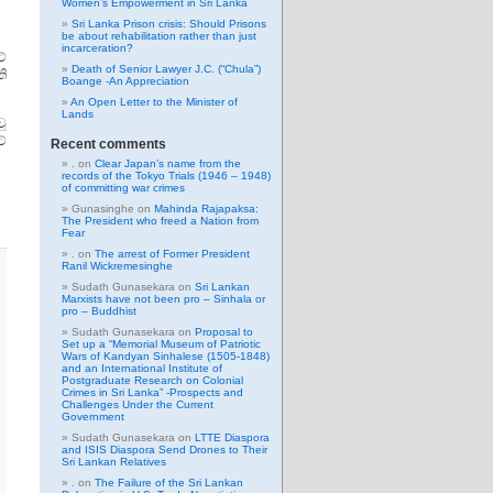
Women’s Empowerment in Sri Lanka
Sri Lanka Prison crisis: Should Prisons
be about rehabilitation rather than just
incarceration?
ේ
Death of Senior Lawyer J.C. (“Chula”)
ි
Boange -An Appreciation
An Open Letter to the Minister of
Lands
ූ
ේ
Recent comments
.
on
Clear Japan’s name from the
records of the Tokyo Trials (1946 – 1948)
of committing war crimes
Gunasinghe
on
Mahinda Rajapaksa:
The President who freed a Nation from
Fear
.
on
The arrest of Former President
Ranil Wickremesinghe
Sudath Gunasekara
on
Sri Lankan
Marxists have not been pro – Sinhala or
pro – Buddhist
Sudath Gunasekara
on
Proposal to
Set up a “Memorial Museum of Patriotic
Wars of Kandyan Sinhalese (1505-1848)
and an International Institute of
Postgraduate Research on Colonial
Crimes in Sri Lanka” -Prospects and
Challenges Under the Current
Government
Sudath Gunasekara
on
LTTE Diaspora
and ISIS Diaspora Send Drones to Their
Sri Lankan Relatives
.
on
The Failure of the Sri Lankan