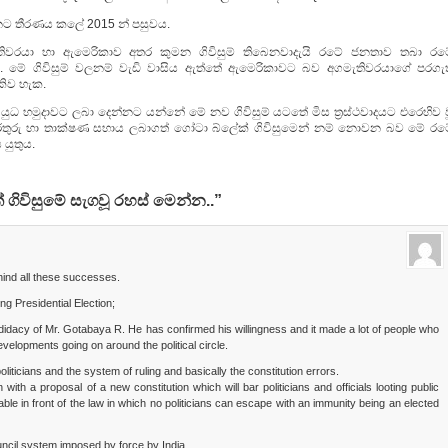
ට තීරණය කලේ 2015 න් පසුවය.
ගමැතිවරයා හා ඇමෙරිකාව අතර කුමන ගිවිසුම් තිබෙනවාදැයි රටේ ජනතාව තබා රට
 මේ ගිවිසුම් වලනම් වැඩි වාසිය ඇත්තේ ඇමෙරිකාවට බව අගමැතිවරයාගේ පරගැත
කිව හැක.
ුධ හමුදාවට ලබා දෙන්නට යන්නේ මේ නව ගිවිසුම් යටතේ මිස ත්‍රස්ථවාදයට එරෙහිව ව
ොරතුරු හා තාක්ෂණ සහාය ලබාගත් ගෝටා බ්ලේක් ගිවිසුමෙන් නම් නොවන බව මේ රට
 යුතුය.
ගිවිසුමේ සැගවූ රහස් මෙන්න..”
ind all these successes.
ng Presidential Election;
didacy of Mr. Gotabaya R. He has confirmed his willingness and it made a lot of people who
evelopments going on around the political circle.
liticians and the system of ruling and basically the constitution errors.
ith a proposal of a new constitution which will bar politicians and officials looting public
e in front of the law in which no politicians can escape with an immunity being an elected
ouncil system imposed by force by India.