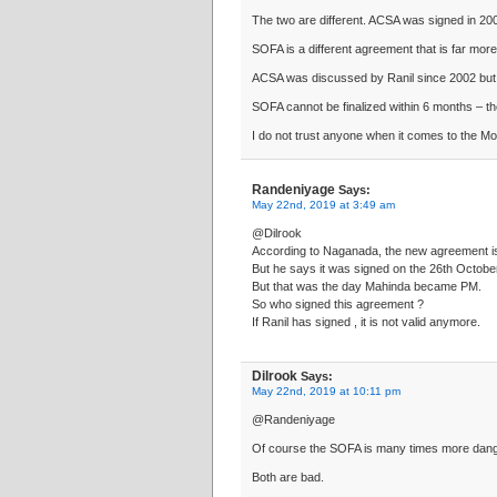
The two are different. ACSA was signed in 20
SOFA is a different agreement that is far more
ACSA was discussed by Ranil since 2002 but to
SOFA cannot be finalized within 6 months – the
I do not trust anyone when it comes to the Mot
Randeniyage
Says:
May 22nd, 2019 at 3:49 am
@Dilrook
According to Naganada, the new agreement is
But he says it was signed on the 26th Octobe
But that was the day Mahinda became PM.
So who signed this agreement ?
If Ranil has signed , it is not valid anymore.
Dilrook
Says:
May 22nd, 2019 at 10:11 pm
@Randeniyage
Of course the SOFA is many times more dang
Both are bad.