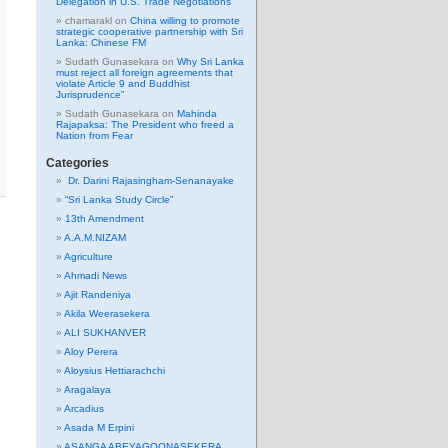
Delegation in U.S. Trade Negotiations
chamarakl
on
China willing to promote
strategic cooperative partnership with Sri
Lanka: Chinese FM
Sudath Gunasekara
on
Why Sri Lanka
must reject all foreign agreements that
violate Article 9 and Buddhist
Jurisprudence”
Sudath Gunasekara
on
Mahinda
Rajapaksa: The President who freed a
Nation from Fear
Categories
Dr. Darini Rajasingham-Senanayake
“Sri Lanka Study Circle”
13th Amendment
A.A.M.NIZAM
Agriculture
Ahmadi News
Ajit Randeniya
Akila Weerasekera
ALI SUKHANVER
Aloy Perera
Aloysius Hettiarachchi
Aragalaya
Arcadius
Asada M Erpini
ASANGA ABEYAGOONASEKERA