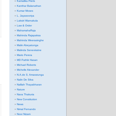
Kamalika Pieris
Kanthar Balanathan
Kumar Moses
L. Jayasooriya
Laksiri Warnakula
Law & Order
MahamahaRaja
Mahinda Rajapaksa
Mahinda Weerasinghe
Malin Abeyatunga
Malinda Seneviratne
Mario Perera
MD Pathik Hasan
Michael Roberts
Michelle Alexander
N.A.de S. Amaratunga
Nalin De Silva
Nalliah Thayabharan
Nature
Nava Thakuria
New Constitution
News
Nimal Fernando
Noor Nizam