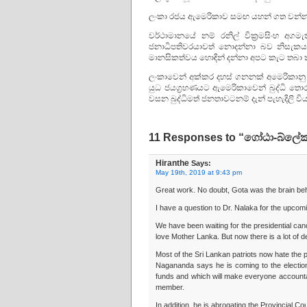
ලංකා රජය ඇමෙරිකාව සමඟ යහන් ගත වන්න
වර්ථාමානයේ නම් රනිල් වික්‍රමසිංහ අ
ජනාධිපතිවරයාවත් නොදන්නා බව නිසැකය.
මානසිකත්වය හොඳින් දන්නා අපට කැට තබා 
ලංකාවෙන් අක්කර දහස් ගනනක් අමෙරිකානු ය
යුධ ජයග්‍රහණයට ඇමෙරිකාවෙන් බුද්ධි ත
වසන බුද්ධිමත් ජනතාවටනම් දැන් පැහැදිලි විය
11 Responses to “ගෝඨා-බ්ලේක් 
Hiranthe
Says:
May 19th, 2019 at 9:43 pm
Great work. No doubt, Gota was the brain beh
I have a question to Dr. Nalaka for the upcomi
We have been waiting for the presidential can
love Mother Lanka. But now there is a lot of d
Most of the Sri Lankan patriots now hate the po
Nagananda says he is coming to the election w
funds and which will make everyone accountabl
member.
In addition, he is abrogating the Provincial C