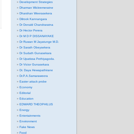
Development Strategies
Dharman Wickremeratne
Dharshan Weerasekera
Dilrook Kannangara
Dr Donald Chandraratna
Dr Hector Perera
Dr M D P DISSANAYAKE
Dr Ruwan M Jayatunge M.D.
Dr Sarath Obeysekera
Dr Sudath Gunasekara
Dr Upatissa Pethiyagoda.
Dr Victor Gunasekara
Dr. Daya Hewapathirane
Dr.P.A.Samaraweera
Easter attack probe
Economy
Editorial
Education
EDWARD THEOPHILUS
Energy
Entertainments
Environment
Fake News
Food