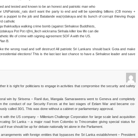
 tried and tested and known to be an honest and patriotic man who
tor UNPatriotic_rats don’t want the party to end and will be spending billions (CB money +
 get a puppet to the job and Batalande wa(n)dakaya and its bunch of corrupt thieving thugs
rd catholic
ga thakkadiya walking crime bomb (against Sinhalese Buddhists,
dakaya Pot Pot r@ni_llech wickrama Sinhala killer low life can die
 pathetic life of crime with signing agreement SOF A with the US.
Plan B.
ake the wrong road and self destruct! All patriotic Sri Lankans should back Gota and make
residential elections! This is the last last last chance to have a Sinhalese leader and save
ther it is right for politicians to engage in activities that compromise the security and safety
ctoral win by Sirisena – Ranil duo, Mangala Samaraweera went to Geneva and completely
on the conduct of our Security Forces at the last stages of Eelam War and became co-
usly called 30/1. This was done without a cabinet or parliamentary approval.
ent with the US company – Millenium Challenge Corporation for large scale land acquisition
furcating Sri Lanka – a major road from Colombo to Trincomalee giving special status for
 if true should be up for debate nationally let alone in the Parliament.
y arrangements with foreign entities that bypasses the Sri Lanka establishment – President