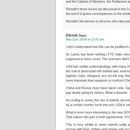
and the Cabinet of Ministers, the Parliament an
Shouldn’t these issues be discussed in the Ca
the end if of grave consequences to the whol
Shouldn’t the person or persons who take par
Dilrook
Says:
May 21st, 2019 at 12:01 am
I don’t understand how this can be justified in
Sri Lanka has been sinking LTTE ships since
supposed to have cured. The sickness didn’t kil
USA had similar understandings with many Pac
the trail of destruction left behind was enormo
logistics hubs. Weapons are not the only thi
more important than weapons to confront China 
China and Russia must have taken note. Sadl
pay dearly going by history. What a disaster.
According to some, the rise of Islamic terror
by a certain country turns into ash. USA is v
What is even more interesting is the new SOF
That makes him part of both agreements. If UN
This is very similar to news reports sadly 
person with food, clothes and money only to r