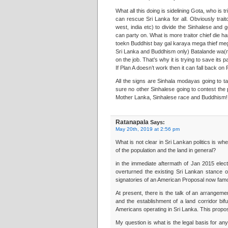
What all this doing is sidelining Gota, who is
can rescue Sri Lanka for all. Obviously trai
west, india etc) to divide the Sinhalese and
can party on. What is more traitor chief die ha
toekn Buddhist bay gal karaya mega thief me
Sri Lanka and Buddhism only) Batalande wa(n)
on the job. That’s why it is trying to save its
If Plan A doesn’t work then it can fall back on 
All the signs are Sinhala modayas going to t
sure no other Sinhalese going to contest the p
Mother Lanka, Sinhalese race and Buddhism!
Ratanapala
Says:
May 20th, 2019 at 2:56 pm
What is not clear in Sri Lankan politics is whe
of the population and the land in general?
in the immediate aftermath of Jan 2015 ele
overturned the existing Sri Lankan stance 
signatories of an American Proposal now famo
At present, there is the talk of an arrangem
and the establishment of a land corridor bi
Americans operating in Sri Lanka. This proposal
My question is what is the legal basis for an