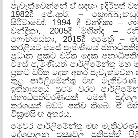
පැවැත්වෙන්නේ ඒ සඳහා ඉදිරිපත් 
1982දී ජේ.ආර්. – කොබ්බෑකඩුව
සිරිමාවෝ, 1994 දී චන්ද්‍රිකා – ග
චන්ද්‍රිකා, 2005දී මහින්ද – 
ෆොන්සේකා, 2015දී මෛත්‍රි – 
කරළියට එසේ පැමිණියේ ජනාධිපත
ප්‍රධාන ප්‍රකට චරිත දෙක ජනාධිපති
එසේ පැමිණියත් පාර්ලිමේන්තු මහ
ප්‍රකට චරිත දෙක අතර පැවැත්වෙ
තුළ පාර්ලිමේන්තු මහ මැතිවරණ
ඉතිහාසයේ ප්‍රථම වරට පාර්ලිමේ
ජනාධිපතිවරණයක් මෙන් පුද්
තරගයක් බවට පත්ව තිබේ. ඒ මහින
වික්‍රමසිංහ අතරය.
මෙවර පාර්ලිමේන්තු මහ මැතිවරණ
දේශපාලන පක්‍ෂවල ප්‍රතිපත්ති 