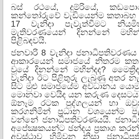
බස් රථයේ, දුම්රියේ, කඩපොළ
කන්තෝරුවේ වැඩියෙන්ම කතාබහ
17 වැනිදා පැවැත්වීමට නියම
මැතිවරණයෙන් දිනන්නේ මහින
පිළිබඳවයි.
ජනවාරි 8 වැනිදා ජනාධිපතිවරණය 
ආකාරයෙන් සමාජයේ නිතරම කතා
වූයේ දිනන්නේ මහින්දද? මෛත්‍ර
වැනිදා ඊට පිළිතුරු ලැබුණු අතර න
සිට මුළු සමාජයේම අවධානය යොමුව
මොනවා වෙයිද යන කරුණ දෙසටය
ඕනෑම රටක පුද්ගලයන් හා ඔවුන්
කරගනිමින් ප්‍රධාන වශයෙන්ම 
වන්නේ ජනාධිපතිවරණයයි. ජනාධි
අපේක්‍ෂකයන්ට ඡන්දය ප්‍රකාශ ක
අවස්ථාව හිමිවන නිසා ජනාධ