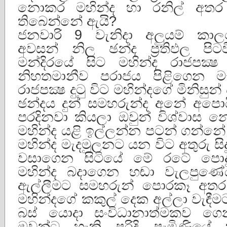
නොකර මහින්ද හා රනිල් අතර
තිබෙන්නේ ඇයි?
ජනවාරි 9 වැනිදා අලුයම් කා
අවසන් නිල ඡන්ද ප්‍රතිඵල පි
මන්දිරයේ සිට මහින්ද රාජපක්‍
නිහතමානීව පරාජය පිළිගෙන ම
රාජපක්‍ෂ දුටු විට මහින්දගේ මිනි
ඡන්දය දුන් සමහරුන්ද අනේ අපොය
පරදිනවා කියලා ඔවුන් විශ්වාස 
මහින්ද යළි ඉල්ලන්න පටන් ගන්නේ 
මහින්ද මැදමුලනට යන විට අතුරු සිද
වසාගෙන සිටියේ මේ රටේ පොද
මහින්ද බදාගෙන හඬා වැලපුණේ
ඇල්ලීමට සමහරුන් පොරකෑ අත
මහින්දගේ කකුල් දෙක අල්ලා වැඳීම
බස් යොදා සංවිධානාත්මකව ග
ඔවුන්ට හැකි පරිදි පැමිණියේ