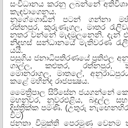
සංවිධානය කරනු ලබන්නේ අතිවිශ
කැඳවාගෙනය.
නුගේගොඩින් පටන් ගන්නා මහ
රත්නපුර, කුරුණෑගල, මාතර රැලිවල
නතර වන්නේ මැදමුලනෙනි. දැන් 
නිදහස් සන්ධානයේ මැතිවරණ රැල
යයි.
පසුගිය ජනාධිපතිරණයේ ප්‍රතිඵල අ
ගාල්ල, කළුතර, රත්නපුර, ක
මොනරාගල, මාතලේ, අනුරාධපුරය දි
කළේ මහින්ද රාජපක්‍ෂය.
මෛත්‍රිපාල සිරිසේන ජයගන්නේ ක
මහනුවර, නුවරඑළිය, බදුල්ල
දිස්ත්‍රික්ක පමණි. (උතුරු නැඟෙන
විට)
ජනතා විමුක්ති පෙරමුණ වෙනම ත