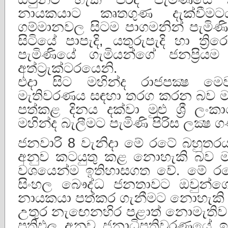
නායකයාට කෘතගුණ දැක්වීම
ගම්මානවල සිටම පාගමනින් පැමිණ
සිටියේ පාපැදි, යතුරුපැදි හා ත්‍
පැමිණියේ ගැමියන්ගේ ජනප්‍රිය
අත්ට්‍රැක්ටරයෙනි.
එදා සිට මහින්ද රාජපක්‍ෂ මෙ
මැතිවරණය සඳහා තරග කරන බව මැද
පත්කළ දිනය දක්වා මුළු ශ්‍රී ලංක
මහින්ද බැලීමට පැමිණි පිරිස ලක්‍ෂ
ජනවාරි 8 වැනිදා මේ රටේ බහුත
අනුව කටයුතු කළ නොහැකි බව මන
වශයෙන්ම ඉතිහාසගත වේ. මේ රටේ
සිංහල බෞද්ධ ජනතාවට ඔවුන්ග
නායකයා පත්කර ගැනීමට නොහැකි 
උතුර නැඟෙනහිර පළාත් නොමැතිව
ප්‍රතිඵල අනුව ජනාධිපතිවරණයේ ඉද