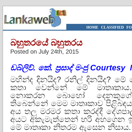
HOME
|
CLASSIFIED
|
FO
බහුතරයේ බහුතරය
Posted on July 24th, 2015
ඩබ්ලිව්. කේ. ප්‍රසාද් මංජු Courte
මහින්ද දිනයිද? රනිල් දිනයිද?
කතා වෙන්නේ මේ මාතෘකාය
නොකරන බොහෝ දෙනකුගේ 
තිබෙන්නේ මෙම මාතෘකාව පිළිබඳ
අය තලු මරමර කතා කරද්දී දේශප
අයට අකැමැත්තෙන් හරි අහගෙන ඉන
මේ මාතෘකා නිතරම ඇසෙන නිසාය.