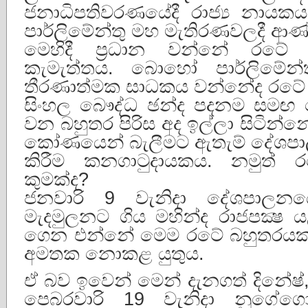
ජනාධිපතිවරණයේදී රාජ්‍ය නායකය
පාර්ලිමේන්තු මහ මැතිරණවලදී ආ
මෙහිදී ප්‍රධාන වන්නේ රටේ
කැමැත්තය. බොහෝ පාර්ලිමේන්
තීරණාත්මක සාධකය වන්නේද රටේ 
සිංහල බෞද්ධ ඡන්ද පදනම සමඟ 
වන බහුතර පිරිස අද ඉල්ලා සිටින්න
කෝණයෙන් බැලීමට ඇතැම් දේශපාල
කිරීම කනගාටුදායකය. නමුත් 
කුමක්ද?
ජනවාරි 9 වැනිදා දේශපාලනය
මැදමුලනට ගිය මහින්ද රාජපක්‍ෂ
ගෙන එන්නේ මෙම රටේ බහුතරයකග
අමතක නොකළ යුතුය.
ඒ බව ඉවෙන් මෙන් දැනගත් දිනේෂ්, 
පෙබරවාරි 19 වැනිදා නුගේග