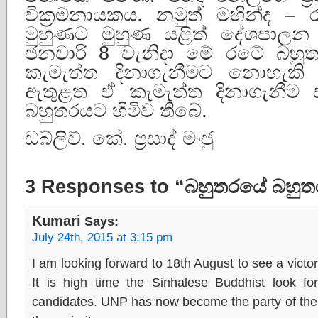
වික්‍රමනායකය. නමුත් මහින්ද –
මුහුණට මුහුණ යළිත් දේශපාල
ජනවාරි 8 වැනිදා මේ රටේ බහ
කැමැත්ත දිනාගැනීමට නොහැකි 
ඇතුළත ඒ කැමැත්ත දිනාගැනීම 
බහුතරයට හිමිව තිබේ.
ඩබ්ලිව්. කේ. ප්‍රසාද් මංජු
3 Responses to “බහුතරයේ බහු
Kumari
Says:
July 24th, 2015 at 3:15 pm
I am looking forward to 18th August to see a victory
It is high time the Sinhalese Buddhist look f
candidates. UNP has now become the party of the m