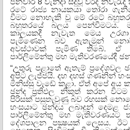
ජනවාරි 8 වැනිදා සිදුවූ වරද නිවැරැ
රටේ රාජ්‍ය නායකයා තෝරා ගැනී
වීමට නොහැකි වූ මේ රටේ බහුතර
බහුතරයේ බලය පෙන්වීමටය. ම
කාලයකදී නැවැත මෙය උරගා 
පැමිණෙන බව ඇතැමුන් නොස
අවස්ථාවක් පැමිණ තිබේ. ඒ 
පාර්ලිමේන්තු මහ මැතිවරණයේදී ඡන්ද
“උතුරු පළාතේ ඇතැම් ප්‍රදේශවල 
අපිට ලැජ්ජයි. දහ දහස් ගණනින් හ
මිනිස්සු වැඩේ කළා. ඒත් අපේ අය
ඡන්ද ප්‍රතිඵල නිකුත් කරන විට
පිරිසක් පසුතැවුණු බව රහසක් නො
හංසයාට ඡන්දය ලබාදුන් දෙමළ 
පාර්ලිමේන්තු මහ මැතිවරණය
දේශපාලන පක්‍ෂයක් ලෙසය. ඊ