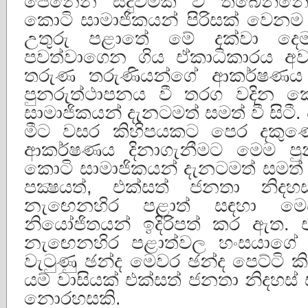
පෙනෙන සිදුවීමක් වී තිබෙන්නේ
කොටි සාමාජිකයන් පිරිසක් වෙනම 
උතුරු පළාතේ මේ දක්වා දෙ
පවත්වාගෙන ගිය ඒකාධිකාරය අ
තරුණ තරුණියන්ගේ ආකර්ෂණය ද
පුනරුත්ථාපනය වී තරග වදින කො
සාමාජිකයන් දැනටමත් සමත් වී සිටී
මීට වසර කිහිපයකට පෙර දකුණ
ආකර්ෂණය දිනාගැනීමට මෙම පුන
කොටි සාමාජිකයන් දැනටමත් සමත් ව
පක්‍ෂයත්, එක්සත් ජනතා නිදහ
නැඟෙනහිර පළාත් සඳහා මෙවර
නියෝජිතයන් ඉදිරිපත් කර ඇත. 
නැඟෙනහිර පළාත්වල හංසයාගේ 
වැටුණු ඡන්ද මෙවර ඡන්ද පෙට්ටි ක
යම් වාසියක් එක්සත් ජනතා නිදහස
නොරහසකි.