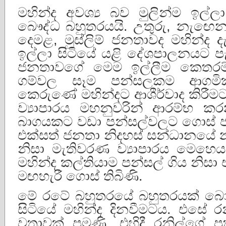
මහින්ද අවශ්‍ය බව මුලින්ම ඉල්
බෞද්ධ බහුතරයයි. උතුරු, නැඟෙනහ
දෙමළ, මුස්ලිම් ජනතාවද මහින්ද
ඉල්ලා සිටියේ යළි දේශපාලනයට පැම
ජනතාවගේ මෙම ඉල්ලීම කෙතරම් 
ගම්වල සෑම පන්සලකම ආගමි
කෙරුණේ මහින්දට ආශීර්වාද කිරීමට
ව්‍යාපාරය මහනුවරින් ආරම්භ ක
බාගයකට වඩා පන්සල්වලට ගොස් ජන
එක්සත් ජනතා නිදහස් සන්ධානයේ
නිසා මැතිවරණ ව්‍යාපාරය මෙහෙයවී
මහින්ද කල්තියාම පන්සල් ගිය නිසා ඒ
මඟහැරී ගොස් තිබිණි.
මේ රටේ බහුතරයේ බහුතරයක් බො
සිටියේ මහින්ද දිනවීමටය. එසේ රන
වතාවක් පමණි. එහිදී රනිල්ගේ ප්‍ර