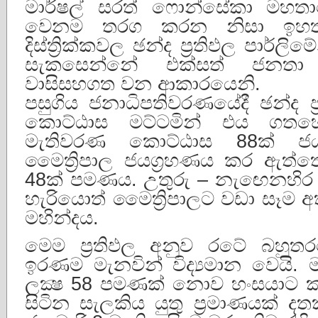
මාර්ෂල් සරත් ෆොන්සේකා මහත
වෙනම තරග කරන නිසා ඉහත
දිස්ත්‍රික්කවල ඡන්ද ප්‍රතිඵල පාර්
සැකසෙන්නේ එක්සත් ජනතා 
වාසිසහගත වන ආකාරයෙනි.
පසුගිය ජනාධිපතිවරණයේදී ඡන්ද ප
කොට්ඨාස මට්ටමින් එය ගතහොත
මැතිවරණ කොට්ඨාස 88ක් ජය
මෛත්‍රිපාල ජයග්‍රහණය කර ඇත්
48ක් පමණය. උතුරු – නැඟෙනහි
හැරියොත් මෛත්‍රිපාලට වඩා සෑම අ
මහින්දය.
මෙම ප්‍රතිඵල අනුව රටේ බහුත
ඉරණම මැනවින් විද්‍යමාන වෙයි. ම
ලක්‍ෂ 58 පමණක් නොව හංසයාට කත
සිටින සැලකිය යුතු ප්‍රමාණයක් 