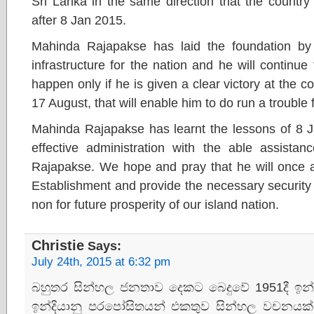
Sri Lanka in the same direction that the countr
after 8 Jan 2015.
Mahinda Rajapakse has laid the foundation by i
infrastructure for the nation and he will continue
happen only if he is given a clear victory at the 
17 August, that will enable him to do run a trouble 
Mahinda Rajapakse has learnt the lessons of 8 J
effective administration with the able assista
Rajapakse. We hope and pray that he will once 
Establishment and provide the necessary security f
non for future prosperity of our island nation.
Christie
Says:
July 24th, 2015 at 6:32 pm
බහුතර සින්හල ජනතාව දෙකට බෙදුවේ 1951දී ඉන්ද
ඉන්දියානු පරපෝසිතයන් එකතුව සින්හල වචනයක්