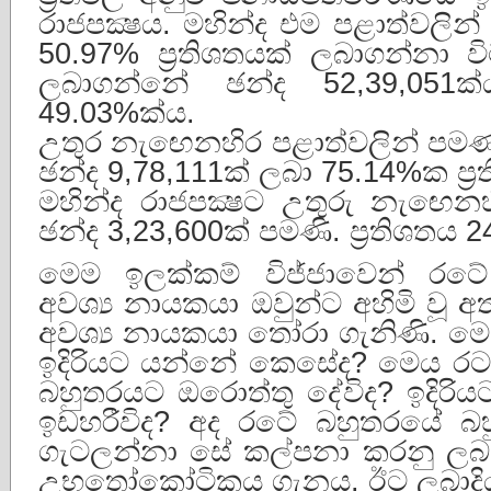
රාජපක්‍ෂය. මහින්ද එම පළාත්වලින්
50.97% ප්‍රතිශතයක් ලබාගන්නා වි
ලබාගන්නේ ඡන්ද 52,39,051ක්
49.03%ක්ය.
උතුර නැඟෙනහිර පළාත්වලින් පමණක
ඡන්ද 9,78,111ක් ලබා 75.14%ක ප්‍
මහින්ද රාජපක්‍ෂට උතුරු නැඟෙනහි
ඡන්ද 3,23,600ක් පමණි. ප්‍රතිශතය 
මෙම ඉලක්කම් විජ්ජාවෙන් රට
අවශ්‍ය නායකයා ඔවුන්ට අහිමි වූ 
අවශ්‍ය නායකයා තෝරා ගැනිණි. ම
ඉදිරියට යන්නේ කෙසේද? මෙය රට
බහුතරයට ඔරොත්තු දේවිද? ඉදිරිය
ඉඩහරීවිද? අද රටේ බහුතරයේ
ගැටලන්නා සේ කල්පනා කරනු ල
උභතෝකෝටිකය ගැනය. ඊට ලබාදිය යුත